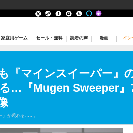
家庭用ゲーム
セール・無料
読者の声
漫画
イン
も『マインスイーパー』
『Mugen Sweeper
像
ー』が現れる……。