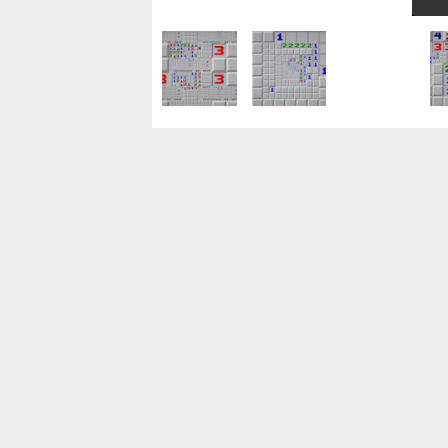
ゲーム事業のマーケティングディレクター
株式会社クリーク・アンド・リバー社
東京都
月給29万4,167円～125万円
正社員
検品/カウンター/経理・簿記 ゲームマシン
金/経理STAFF 主に100円玉を扱います 
株式会社山崎屋
東京都