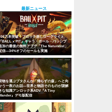
最新ニュース
200万本突破！ブロック崩しローグライト
『BALL x PIT』キャラ・ボール・パッシブ
追加の最後の無料アプデ「The Naturalist」
配信―34%オフのセールも実施
荷物を運ぶブタさんが「帰らずの森」へと向
かう一夜のお話―世界と物語そのものが謎解
きな知識アンロック系ADV『A Tiny
Wander』デモ版配信