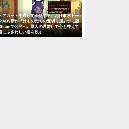
ヘアカットを通して会話する、お仕事系トー
クADV新作『けものたちの髪切り屋』デモ版
Steamで公開へ。獣人の理髪店で心も整えて
鏡にふさわしい姿を映す
ゲーム事業のマーケティングディレクタ
ー
株式会社クリーク・アンド・リバー社
東京都
月給29万4,167円～125万円
正社員
「ゲームやり込み勢、歓迎!」/アプリテス
ター/月収30万可/未経験OK/リモート面接
OK/20代活躍中
BCC株式会社
神奈川県