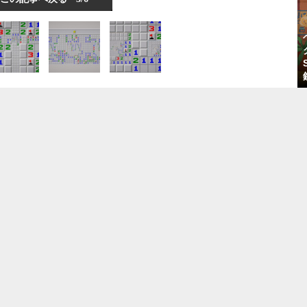
「ゲームやり込み勢、歓迎!」/アプリテスター/
月収30万可/未経験OK/リモート面接OK/20代活
躍中
BCC株式会社
神奈川県
月給33万4,000円～37万3,000円
正社員
の集
ゲーム制作/PC・データ入力/調査・モニター系
賞与あり
SEGAバグチェック ゲーム好き 好きを仕事に 未
経験歓迎
株式会社セガ