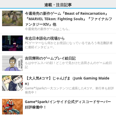
連載・注目記事
今週発売の新作ゲーム『Beast of Reincarnation』
『MARVEL Tōkon: Fighting Souls』『ファイナルフ
ァンタジーXIV』他
今週発売の新作ゲームはこちら。
有志日本語化の現場から
PCゲーマーなら何かとお世話になっているであろう有志翻訳者
に連続インタビュー。
吉田輝和のゲームプレイ絵日記
もはやゲムスパの顔！どこかで見かけた吉田さんのゲーム絵日
記
【大人気4コマ】じゃんげま（Junk Gaming Maide
n）
Game*Sparkの一大コンテンツに成長した4コマ。単行本も好評
発売中！
Game*Spark/インサイド公式ディスコードサーバー
好評稼働中！