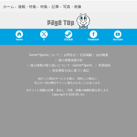
写真・画像
ホーム
›
連載・特集
›
特集
›
記事
›
Home
X
STEAM
Facebook
YouTube
Game*Sparkについて
お問合せ
広告掲載
会社概要
個人情報保護方針
個人情報の取り扱いについて（Game*Spark）
利用規約
特定商取引法に基づく表記
紹介した商品/サービスを購入、契約した場合に、
売上の一部が弊社サイトに還元されることがあります。
当サイトに掲載の記事・見出し・写真・画像の無断転載を禁じます。
Copyright © 2026 IID, Inc.