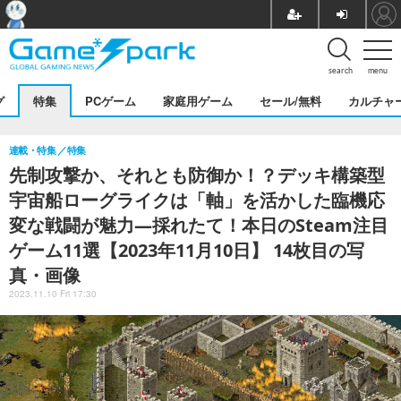
search
menu
グ
特集
PCゲーム
家庭用ゲーム
セール/無料
カルチャ
連載・特集
特集
先制攻撃か、それとも防御か！？デッキ構築型
宇宙船ローグライクは「軸」を活かした臨機応
変な戦闘が魅力―採れたて！本日のSteam注目
ゲーム11選【2023年11月10日】 14枚目の写
真・画像
2023.11.10 Fri 17:30