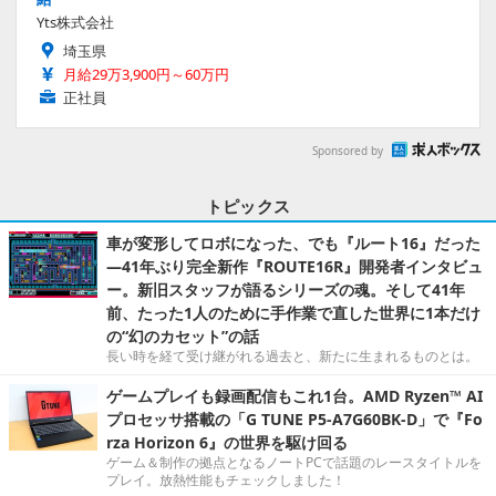
Yts株式会社
埼玉県
月給29万3,900円～60万円
正社員
Sponsored by
トピックス
車が変形してロボになった、でも『ルート16』だった
―41年ぶり完全新作『ROUTE16R』開発者インタビュ
ー。新旧スタッフが語るシリーズの魂。そして41年
前、たった1人のために手作業で直した世界に1本だけ
の“幻のカセット”の話
長い時を経て受け継がれる過去と、新たに生まれるものとは。
ゲームプレイも録画配信もこれ1台。AMD Ryzen™ AI
プロセッサ搭載の「G TUNE P5-A7G60BK-D」で『Fo
rza Horizon 6』の世界を駆け回る
ゲーム＆制作の拠点となるノートPCで話題のレースタイトルを
プレイ。放熱性能もチェックしました！