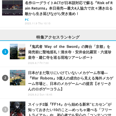
名作ローグライトACTが日本語対応で蘇る『Risk of R
ain Returns』本日発売―最大4人協力で次々湧き出る
敵から生き延びながら突き進め！
PC
2023.11.9 Thu 10:15
特集アクセスランキング
『鬼武者 Way of the Sword』の舞台「京都」を
発売前に聖地巡礼！清水寺・安井金比羅宮・六道珍
皇寺・建仁寺を巡る現地ツアーレポート
2026.8.7 Fri 7:00
日本がまだ取りにいけていないメカゲーム市場―
『War Robots』3億人の成功から見える海外メカゲ
ーム市場と、日本のメカゲームへの提言【オリーさ
んのロボゲーコラム】
2026.8.2 Sun 18:45
スイッチ2版『FF14』から始める新米“ヒカセン”が
知っておきたい10のこと―めっちゃ遊べる「フリー
トライアル」や、初心者でも安心の「コンテンツサ