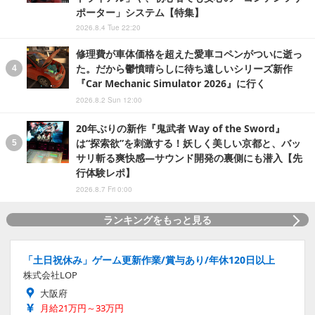
ポーター」システム【特集】
2026.8.4 Tue 22:20
修理費が車体価格を超えた愛車コペンがついに逝っ
た。だから鬱憤晴らしに待ち遠しいシリーズ新作
『Car Mechanic Simulator 2026』に行く
2026.8.2 Sun 12:00
20年ぶりの新作『鬼武者 Way of the Sword』
は“探索欲”を刺激する！妖しく美しい京都と、バッ
サリ斬る爽快感―サウンド開発の裏側にも潜入【先
行体験レポ】
2026.8.7 Fri 0:00
ランキングをもっと見る
「土日祝休み」ゲーム更新作業/賞与あり/年休120日以上
株式会社LOP
大阪府
月給21万円～33万円