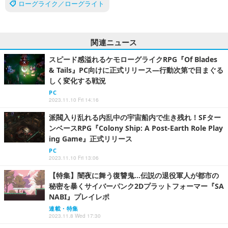
ローグライク／ローグライト
関連ニュース
スピード感溢れるケモローグライクRPG『Of Blades
& Tails』PC向けに正式リリース―行動次第で目まぐる
しく変化する戦況
PC
2023.11.10 Fri 14:16
派閥入り乱れる内乱中の宇宙船内で生き残れ！SFター
ンベースRPG『Colony Ship: A Post-Earth Role Play
ing Game』正式リリース
PC
2023.11.10 Fri 13:06
【特集】闇夜に舞う復讐鬼…伝説の退役軍人が都市の
秘密を暴くサイバーパンク2Dプラットフォーマー『SA
NABI』プレイレポ
連載・特集
2023.11.8 Wed 17:30