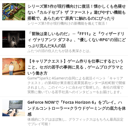
シリーズ第1作が現行機向けに復活！懐かしくも色褪せ
ない『カルドセプト ザ ファースト』遊びやすい機能も
搭載で、あらためて“原典”に触れるのにぴったり
シリーズ第1作が現行機向けの新機能を備えて復活！
「冒険は楽しいものだ」 ─『FF11』と『ウィザードリ
ィ ヴァリアンツ ダフネ』、"優しくないRPG"の沼にど
っぷり沈んだ4人の話
ふたつの沼の住人たちが語る奥深さとは。
【キャリアクエスト】ゲーム作りを仕事にするという
こと。セガの若手の事例に見る，ゲームプログラマと
いう働き方
Game*Sparkと4Gamerの合同による就活イベント「キャリア
クエスト」の第4回が東京都立産業貿易センター浜松町館で開催
されました。このイベントに合わせて取材した、各社の現場で
実際に働いている若手社員へのインタビューをお届けします。
GeForce NOWで『Forza Horizon 6』をプレイ。ハ
ンドルコントローラー×クラウドゲーミングの底力を体
感
体感的にラグはほぼ無し。グラフィックスはもちろん最高設定
でプレイ可能！