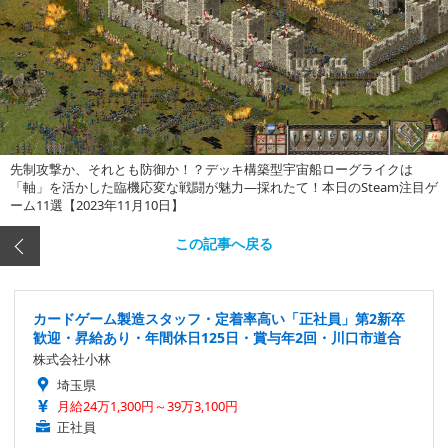
先制攻撃か、それとも防御か！？デッキ構築型宇宙船ローグライクは
「軸」を活かした臨機応変な戦闘が魅力―採れたて！本日のSteam注目ゲ
ーム11選【2023年11月10日】
この記事へ戻る
カードゲーム製造スタッフ・定着率高い「正社員」第2新卒
歓迎・昇給あり・年間休日125日・賞与年2回・川口市道合
株式会社小林
埼玉県
月給24万1,300円～39万3,100円
正社員