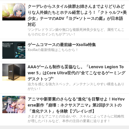
クーデレからスタイル抜群お姉さんまでよりどりみど
りな人外娘たちとホテル経営しよう！「クトゥルフ×美
少女」テーマのADV『ヨグ=ソトースの庭』が日本語
対応
ツンデレドラゴン娘や無口な複眼死神美少女など、属性てんこ
もりのヒロインたちがアツい！
ゲームコマースの最前線ーXsolla特集
Xsollaの最新情報はこちらから！
AAAゲームも制作も妥協なし。「Lenovo Legion To
wer 5」はCore Ultra世代の“全てこなせるゲーミング
デスクトップ”
迫力を感じる強力スペック。メンテナンスしやすい構造もあり
がたい！
アニマや新要素のさらなる“進化”を目撃せよ！HoYov
erse新作『崩壊：ネクサスアニマ』第2回βテストの
「進化テスト」を体験【プレイレポ】
さまざまなアニマとの出会いや、スキルによってさらに戦略性
が増したバトルなど、本作の注目の要素に迫ります！