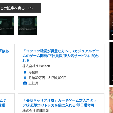
この記事へ戻る
1/5
研修あ
「コツコツ確認が得意な方へ!」/カジュアルゲー
ムのゲーム開発/正社員採用/人気サービスに関わ
れる
株式会社N-Horizon
愛知県
月給30万円～31万9,000円
正社員
ームテ
「長期キャリア形成」カードゲーム封入スタッ
活躍
フ/未経験OK/トレカを袋に入れる/即日選考可
株式会社窪田建築