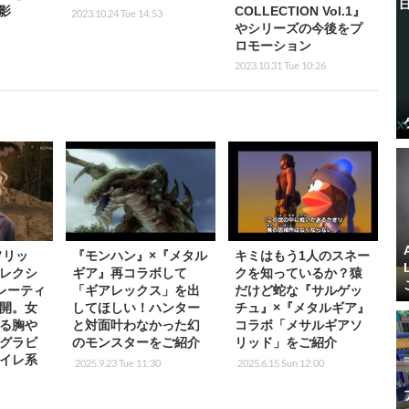
影
COLLECTION Vol.1』
2023.10.24 Tue 14:53
やシリーズの今後をプ
ロモーション
2023.10.31 Tue 10:26
ソリッ
『モンハン』×『メタル
キミはもう1人のスネー
レクシ
ギア』再コラボして
クを知っているか？猿
米レーティ
「ギアレックス」を出
だけど蛇な『サルゲッ
開。女
してほしい！ハンター
チュ』×『メタルギア』
る胸や
と対面叶わなかった幻
コラボ「メサルギアソ
グラビ
のモンスターをご紹介
リッド」をご紹介
イレ系
2025.9.23 Tue 11:30
2025.6.15 Sun 12:00