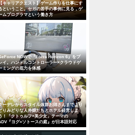
【キャリアクエスト】ゲーム作りを仕事にす
るということ。セガの若手の事例に見る，ゲ
ームプログラマという働き方
GeForce NOWで『Forza Horizon 6』をプ
レイ。ハンドルコントローラー×クラウドゲ
ーミングの底力を体感
クーデレからスタイル抜群お姉さんまでより
どりみどりな人外娘たちとホテル経営しよ
う！「クトゥルフ×美少女」テーマの
ADV『ヨグ=ソトースの庭』が日本語対応