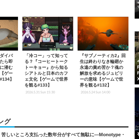
ダイバ
「冷コー」って知って
『サブノーティカ2』回
たら即
る？『コーヒートーク
生は終わりなき輪廻か
に潜む
トーキョー』から知る
永遠の責め苦か？魂の
【ゲー
シアトルと日本のカフ
解放を求めるジュビリ
134】
ェ文化【ゲームで世界
ーの意味【ゲームで世
を観る#133】
界を観る#132】
2026.5.31 Sun 15:30
2026.5.24 Sun 14:00
ング
苦しいところ支払った数年分がすべて無駄に―Monotype・