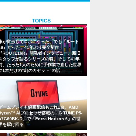
TOPICS
車が変形してロボになった、でも『ルート
16』だった―41年ぶり完全新作
『ROUTE16R』開発者インタビュー。新旧
スタッフが語るシリーズの魂。そして41年
前、たった1人のために手作業で直した世界
に1本だけの“幻のカセット”の話
ゲームプレイも録画配信もこれ1台。AMD
Ryzen™ AIプロセッサ搭載の「G TUNE P5-
A7G60BK-D」で『Forza Horizon 6』の世
界を駆け回る