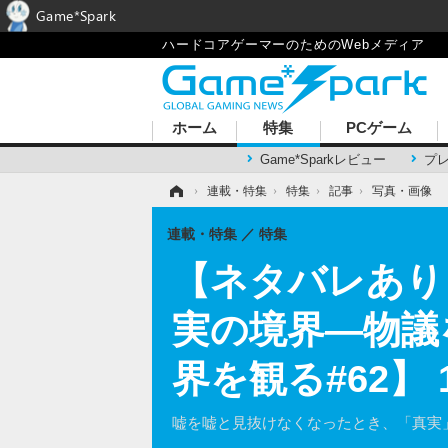
Game*Spark
ハードコアゲーマーのためのWebメディア
ホーム
特集
PCゲーム
Game*Sparkレビュー
プ
ホーム
›
連載・特集
›
特集
›
記事
›
写真・画像
連載・特集
特集
【ネタバレあり】『
実の境界―物議
界を観る#62】
嘘を嘘と見抜けなくなったとき、「真実