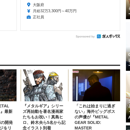
大阪府
月給32万3,300円～40万円
正社員
Sponsored by
TAL
『メタルギア』シリー
「これは始まりに過ぎ
 Δ』最新
ズ再始動を著名漫画家
ない」海外ビッグボス
たちもお祝い！真島ヒ
の声優が『METAL
使用の開発
ロ、鈴木央ら5名から記
GEAR SOLID:
ジをリ
念イラスト到着
MASTER