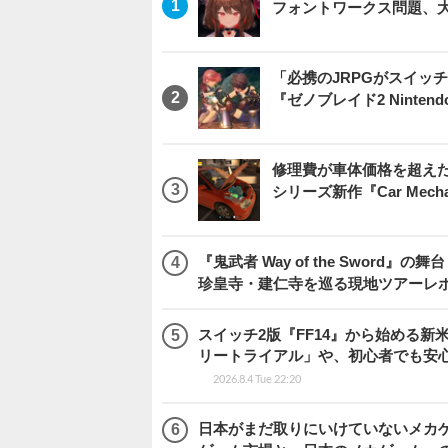
フォントワークス問題、
「必携のJRPGがスイッ
『ゼノブレイド2 Nintendo S
修理費が車体価格を超え
シリーズ新作『Car Mechani
『鬼武者 Way of the Swo
珍皇寺・建仁寺を巡る現地ツアーレ
スイッチ2版『FF14』から始める新
リートライアル」や、初心者でも安
2026.8.4 Tue 22:20
日本がまだ取りにいけていないメカゲー