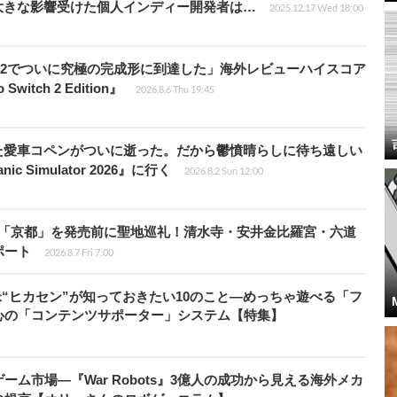
大きな影響受けた個人インディー開発者は…
2025.12.17 Wed 18:00
チ2でついに究極の完成形に到達した」海外レビューハイスコア
witch 2 Edition』
2026.8.6 Thu 19:45
た愛車コペンがついに逝った。だから鬱憤晴らしに待ち遠しい
c Simulator 2026』に行く
2026.8.2 Sun 12:00
rd』の舞台「京都」を発売前に聖地巡礼！清水寺・安井金比羅宮・六道
ポート
2026.8.7 Fri 7:00
米“ヒカセン”が知っておきたい10のこと―めっちゃ遊べる「フ
心の「コンテンツサポーター」システム【特集】
ム市場―『War Robots』3億人の成功から見える海外メカ