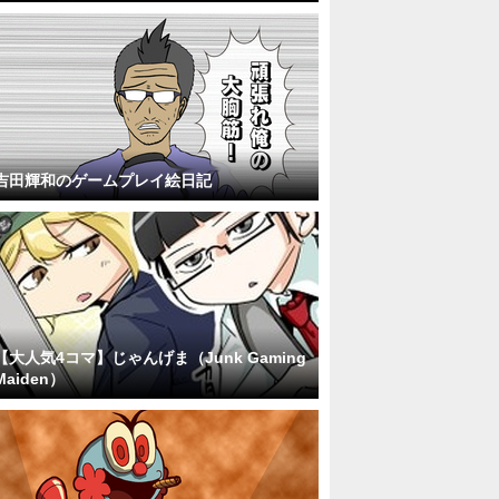
吉田輝和のゲームプレイ絵日記
【大人気4コマ】じゃんげま（Junk Gaming
Maiden）