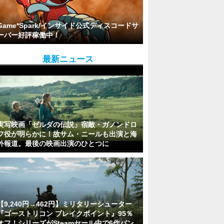
Game*Spark/インサイド公式ディスコードサ
ーバー好評稼働中！
最新ニュース
実写映画「ゼルダの伝説」宿敵・ガノンドロ
フ役が明らかに！故サム・ニールも出演と海
外報道。最後の映画出演のひとつに
【9,240円→462円】ミリタリーシューター
『ゴーストリコン ブレイクポイント』95％
オフ！シリーズがSteamセール中で6作バン