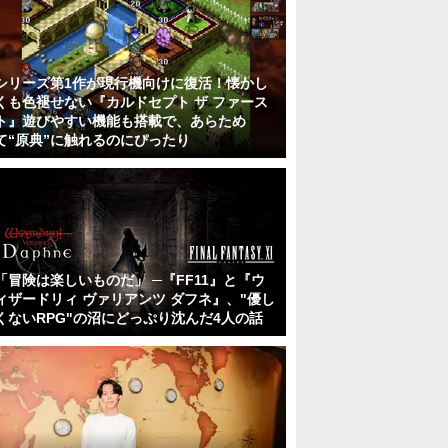
シリーズ第1作が現行機向けに復活！懐かし
くも色褪せない『カルドセプト ザ ファース
ト』遊びやすい機能も搭載で、あらため
て“原典”に触れるのにぴったり
「冒険は楽しいものだ」 ─『FF11』と『ウ
ィザードリィ ヴァリアンツ ダフネ』、"優し
くないRPG"の沼にどっぷり沈んだ4人の話