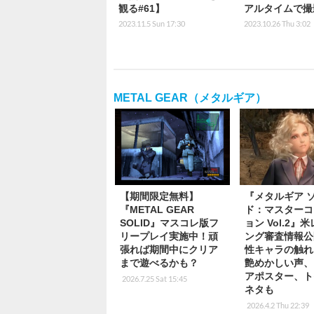
観る#61】
アルタイムで撮
2023.11.5 Sun 17:30
2023.10.26 Thu 3:02
METAL GEAR（メタルギア）
【期間限定無料】
『メタルギア 
『METAL GEAR
ド：マスターコ
SOLID』マスコレ版フ
ョン Vol.2』
リープレイ実施中！頑
ング審査情報公
張れば期間中にクリア
性キャラの触れ
まで遊べるかも？
艶めかしい声、
アポスター、ト
2026.7.25 Sat 15:45
ネタも
2026.4.2 Thu 22:39