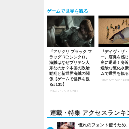
ゲームで世界を観る
『アサクリ ブラック フ
『デイヴ・ザ・
ラッグ RE:シンクロ』
ー』腐臭を感じ
海賊はなぜブリテン人
座に退避！身近
系なのか？本国の政治
危険な硫化水素
動乱と新世界海賊の関
ムで世界を観る#
係【ゲームで世界を観
2026.6.21 Sun 14:00
る#135】
2026.7.19 Sun 16:00
連載・特集 アクセスランキ
憧れのフォント使うため、