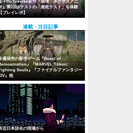
よ！HoYoverse新作『崩壊：ネクサスアニ
マ』第2回βテストの「進化テスト」を体験
【プレイレポ】
連載・注目記事
今週発売の新作ゲーム『Beast of
Reincarnation』『MARVEL Tōkon:
Fighting Souls』『ファイナルファンタジー
XIV』他
有志日本語化の現場から