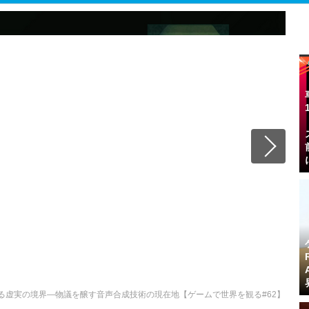
』崩れ去る虚実の境界―物議を醸す音声合成技術の現在地【ゲームで世界を観る#62】