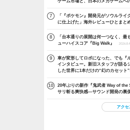
ゲーム市場と、日本のメカゲームへ
「『ポケモン』開発元がソウルライク
に仕上げた」海外レビューひとまとめ『Beast
「台本通りの展開は何一つなく、最
ューハイスコア『Big Walk』
2026.8.
車が変形してロボになった、でも『ルー
インタビュー。新旧スタッフが語るシ
した世界に1本だけの“幻のカセット
20年ぶりの新作『鬼武者 Way of 
サリ斬る爽快感―サウンド開発の裏
アクセ