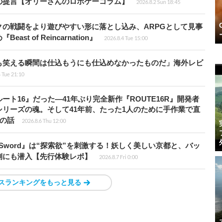
の提言【オリーさんのロボゲーコラム】
2026.8.2 Sun 18:45
の戦闘をより遊びやすい形に落とし込み、ARPGとして見事
 of Reincarnation』
2026.8.4 Tue 15:00
も笑える瞬間は仕込もうにも仕込めなかったものだ」海外レビ
4 Tue 21:10
ト16』だった―41年ぶり完全新作『ROUTE16R』開発者
リーズの魂。そして41年前、たった1人のために手作業で直
”の話
2026.8.6 Thu 12:00
the Sword』は“探索欲”を刺激する！妖しく美しい京都と、バッ
側にも潜入【先行体験レポ】
2026.8.7 Fri 0:00
スランキングをもっと見る