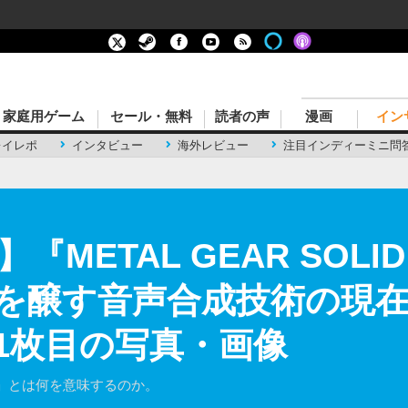
家庭用ゲーム
セール・無料
読者の声
漫画
イン
レイレポ
インタビュー
海外レビュー
注目インディーミニ問
METAL GEAR SOLI
を醸す音声合成技術の現
 1枚目の写真・画像
」とは何を意味するのか。