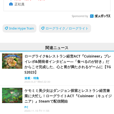
正社員
Sponsored by
Indie Hype Train
ローグライク／ローグライト
関連ニュース
ローグライク&レストラン経営ACT『Cuisineer』プレ
イレポ&開発者インタビュー―「食べるのが好き」だ
からこそ完成した、心と胃が満たされるゲームに【TG
S2023】
連載・特集
2023.9.27 Wed 22:30
ケモミミ美少女はダンジョン探索とレストラン経営兼
業に大忙し！ローグライトACT『Cuisineer（キュイジ
ニア）』Steamで配信開始
PC
2023.11.10 Fri 11:55