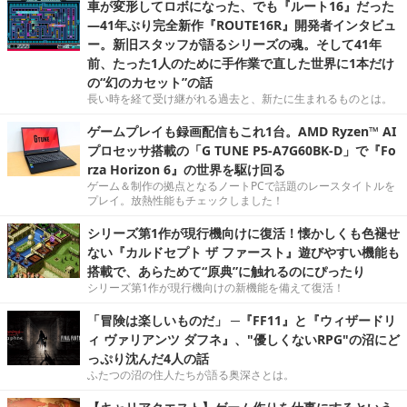
車が変形してロボになった、でも『ルート16』だった
―41年ぶり完全新作『ROUTE16R』開発者インタビュ
ー。新旧スタッフが語るシリーズの魂。そして41年
前、たった1人のために手作業で直した世界に1本だけ
の“幻のカセット”の話
長い時を経て受け継がれる過去と、新たに生まれるものとは。
ゲームプレイも録画配信もこれ1台。AMD Ryzen™ AI
プロセッサ搭載の「G TUNE P5-A7G60BK-D」で『Fo
rza Horizon 6』の世界を駆け回る
ゲーム＆制作の拠点となるノートPCで話題のレースタイトルを
プレイ。放熱性能もチェックしました！
シリーズ第1作が現行機向けに復活！懐かしくも色褪せ
ない『カルドセプト ザ ファースト』遊びやすい機能も
搭載で、あらためて“原典”に触れるのにぴったり
シリーズ第1作が現行機向けの新機能を備えて復活！
「冒険は楽しいものだ」 ─『FF11』と『ウィザードリ
ィ ヴァリアンツ ダフネ』、"優しくないRPG"の沼にど
っぷり沈んだ4人の話
ふたつの沼の住人たちが語る奥深さとは。