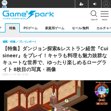
search
menu
グ
特集
PCゲーム
家庭用ゲーム
セール/無料
カルチャ
連載・特集
プレイレポート
【特集】ダンジョン探索&レストラン経営『Cui
sineer』をプレイ！キャラも料理も魅力抜群な
キュートな世界で、ゆったり楽しめるローグラ
イト 8枚目の写真・画像
2023.11.14 Tue 12:00