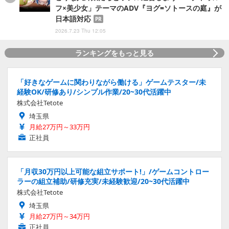
フ×美少女」テーマのADV『ヨグ=ソトースの庭』が
日本語対応
PR
2026.7.23 Thu 12:05
ランキングをもっと見る
「好きなゲームに関わりながら働ける」ゲームテスター/未
経験OK/研修あり/シンプル作業/20~30代活躍中
株式会社Tetote
埼玉県
月給27万円～33万円
正社員
「月収30万円以上可能な組立サポート!」/ゲームコントロー
ラーの組立補助/研修充実/未経験歓迎/20~30代活躍中
株式会社Tetote
埼玉県
月給27万円～34万円
正社員