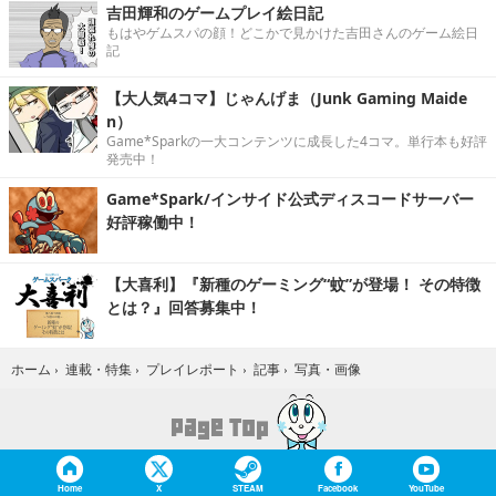
吉田輝和のゲームプレイ絵日記
もはやゲムスパの顔！どこかで見かけた吉田さんのゲーム絵日
記
【大人気4コマ】じゃんげま（Junk Gaming Maide
n）
Game*Sparkの一大コンテンツに成長した4コマ。単行本も好評
発売中！
Game*Spark/インサイド公式ディスコードサーバー
好評稼働中！
【大喜利】『新種のゲーミング“蚊”が登場！ その特徴
とは？』回答募集中！
写真・画像
ホーム
›
連載・特集
›
プレイレポート
›
記事
›
Home
X
STEAM
Facebook
YouTube