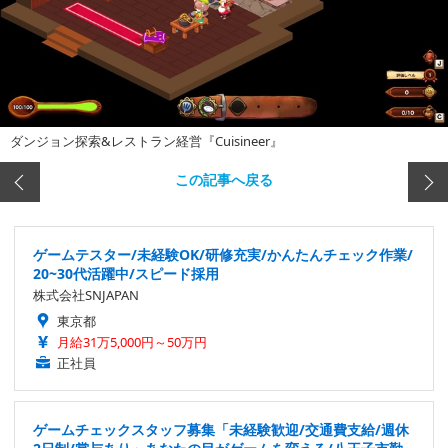
ダンジョン探索&レストラン経営『Cuisineer』
この記事へ戻る
ゲームテスター/未経験OK/研修充実/かんたんチェック作業/
20~30代活躍中/スピード採用
株式会社SNJAPAN
東京都
月給31万5,000円～50万円
正社員
ゲームチェックスタッフ募集「未経験歓迎/交通費支給/週休