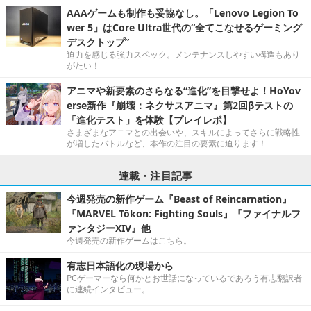
AAAゲームも制作も妥協なし。「Lenovo Legion To
wer 5」はCore Ultra世代の“全てこなせるゲーミング
デスクトップ”
迫力を感じる強力スペック。メンテナンスしやすい構造もあり
がたい！
アニマや新要素のさらなる“進化”を目撃せよ！HoYov
erse新作『崩壊：ネクサスアニマ』第2回βテストの
「進化テスト」を体験【プレイレポ】
さまざまなアニマとの出会いや、スキルによってさらに戦略性
が増したバトルなど、本作の注目の要素に迫ります！
連載・注目記事
今週発売の新作ゲーム『Beast of Reincarnation』
『MARVEL Tōkon: Fighting Souls』『ファイナルフ
ァンタジーXIV』他
今週発売の新作ゲームはこちら。
有志日本語化の現場から
PCゲーマーなら何かとお世話になっているであろう有志翻訳者
に連続インタビュー。