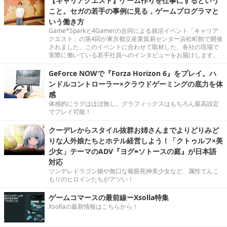
【キャリアクエスト】ゲーム作りを仕事にするという
こと。セガの若手の事例に見る，ゲームプログラマと
いう働き方
Game*Sparkと4Gamerの合同による就活イベント「キャリア
クエスト」の第4回が東京都立産業貿易センター浜松町館で開催
されました。このイベントに合わせて取材した、各社の現場で
実際に働いている若手社員へのインタビューをお届けします。
GeForce NOWで『Forza Horizon 6』をプレイ。ハ
ンドルコントローラー×クラウドゲーミングの底力を体
感
体感的にラグはほぼ無し。グラフィックスはもちろん最高設定
でプレイ可能！
クーデレからスタイル抜群お姉さんまでよりどりみど
りな人外娘たちとホテル経営しよう！「クトゥルフ×美
少女」テーマのADV『ヨグ=ソトースの庭』が日本語
対応
ツンデレドラゴン娘や無口な複眼死神美少女など、属性てんこ
もりのヒロインたちがアツい！
ゲームコマースの最前線ーXsolla特集
Xsollaの最新情報はこちらから！