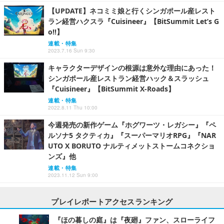
【UPDATE】ネコミミ娘と行くシンガポール産レスト
ラン経営ハクスラ『Cuisineer』【BitSummit Let’s G
o!!】
連載・特集
2023.7.16 Sun 9:30
キャラクターデザインの根源は意外な理由にあった！
シンガポール産レストラン経営ハック＆スラッシュ
『Cuisineer』【BitSummit X-Roads】
連載・特集
2022.8.11 Thu 10:00
今週発売の新作ゲーム『ホグワーツ・レガシー』『ペ
ルソナ5 タクティカ』『スーパーマリオRPG』『NAR
UTO X BORUTO ナルティメットストームコネクショ
ンズ』他
連載・特集
2023.11.12 Sun 9:00
プレイレポートアクセスランキング
『ほの暮しの庭』は『夜廻』ファン、スローライフ