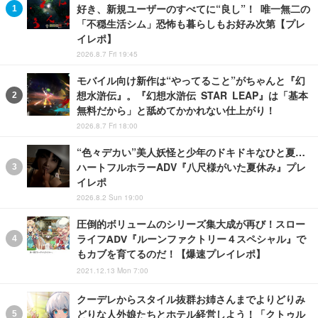
好き、新規ユーザーのすべてに“良し”！ 唯一無二の
「不穏生活シム」恐怖も暮らしもお好み次第【プレ
イレポ】
2026.8.7 Fri 19:45
モバイル向け新作は“やってること”がちゃんと『幻
想水滸伝』。『幻想水滸伝 STAR LEAP』は「基本
無料だから」と舐めてかかれない仕上がり！
2026.8.7 Fri 18:00
“色々デカい”美人妖怪と少年のドキドキなひと夏…
ハートフルホラーADV『八尺様がいた夏休み』プレ
イレポ
2026.8.2 Sun 19:00
圧倒的ボリュームのシリーズ集大成が再び！スロー
ライフADV『ルーンファクトリー４スペシャル』で
もカブを育てるのだ！【爆速プレイレポ】
2021.12.13 Mon 7:00
クーデレからスタイル抜群お姉さんまでよりどりみ
どりな人外娘たちとホテル経営しよう！「クトゥル