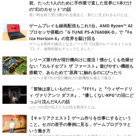
前、たった1人のために手作業で直した世界に1本だけ
の“幻のカセット”の話
長い時を経て受け継がれる過去と、新たに生まれるものとは。
ゲームプレイも録画配信もこれ1台。AMD Ryzen™ AI
プロセッサ搭載の「G TUNE P5-A7G60BK-D」で『Fo
rza Horizon 6』の世界を駆け回る
ゲーム＆制作の拠点となるノートPCで話題のレースタイトルを
プレイ。放熱性能もチェックしました！
シリーズ第1作が現行機向けに復活！懐かしくも色褪せ
ない『カルドセプト ザ ファースト』遊びやすい機能も
搭載で、あらためて“原典”に触れるのにぴったり
シリーズ第1作が現行機向けの新機能を備えて復活！
「冒険は楽しいものだ」 ─『FF11』と『ウィザードリ
ィ ヴァリアンツ ダフネ』、"優しくないRPG"の沼にど
っぷり沈んだ4人の話
ふたつの沼の住人たちが語る奥深さとは。
【キャリアクエスト】ゲーム作りを仕事にするという
こと。セガの若手の事例に見る，ゲームプログラマと
いう働き方