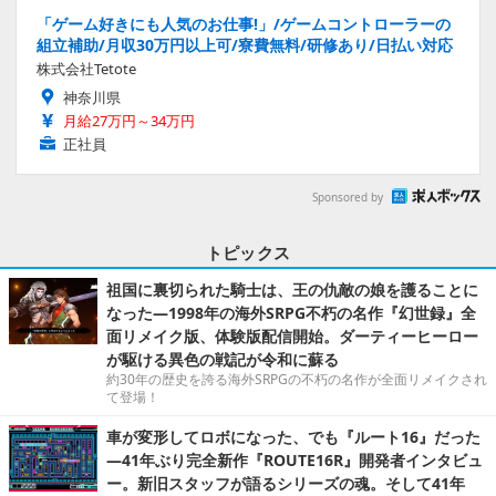
「ゲーム好きにも人気のお仕事!」/ゲームコントローラーの
組立補助/月収30万円以上可/寮費無料/研修あり/日払い対応
株式会社Tetote
神奈川県
月給27万円～34万円
正社員
Sponsored by
トピックス
祖国に裏切られた騎士は、王の仇敵の娘を護ることに
なった―1998年の海外SRPG不朽の名作『幻世録』全
面リメイク版、体験版配信開始。ダーティーヒーロー
が駆ける異色の戦記が令和に蘇る
約30年の歴史を誇る海外SRPGの不朽の名作が全面リメイクされ
て登場！
車が変形してロボになった、でも『ルート16』だった
―41年ぶり完全新作『ROUTE16R』開発者インタビュ
ー。新旧スタッフが語るシリーズの魂。そして41年