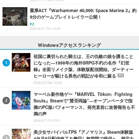
重厚ACT『Warhammer 40,000: Space Marine 2』約
9分のゲームプレイトレイラー公開！
PC
2023.8.31 Thu 15:00
Windowsアクセスランキング
祖国に裏切られた騎士は、王の仇敵の娘を護ること
になった―1998年の海外SRPG不朽の名作『幻世
録』全面リメイク版、体験版配信開始。ダーティー
ヒーローが駆ける異色の戦記が令和に蘇る
PR
2026.8.8 Sat 18:00
マーベル新作格ゲー『MARVEL Tōkon: Fighting
Souls』Steamで“賛否両論”―オープンベータで指
摘のPC版パフォーマンス、発売直前に改善報告も不
満の声
2026.8.7 Fri 12:21
美少女サバイバルTPS『アノマリス』Steam体験版
が8月9日配信終了を撤回し無期限で提供へ。想定を