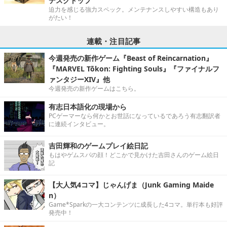
デスクトップ”
迫力を感じる強力スペック。メンテナンスしやすい構造もあり
がたい！
連載・注目記事
今週発売の新作ゲーム『Beast of Reincarnation』
『MARVEL Tōkon: Fighting Souls』『ファイナルフ
ァンタジーXIV』他
今週発売の新作ゲームはこちら。
有志日本語化の現場から
PCゲーマーなら何かとお世話になっているであろう有志翻訳者
に連続インタビュー。
吉田輝和のゲームプレイ絵日記
もはやゲムスパの顔！どこかで見かけた吉田さんのゲーム絵日
記
【大人気4コマ】じゃんげま（Junk Gaming Maide
n）
Game*Sparkの一大コンテンツに成長した4コマ。単行本も好評
発売中！