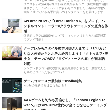
Game*Sparkと4Gamerの合同による就活イベント「キャリア
クエスト」の第4回が東京都立産業貿易センター浜松町館で開催
されました。このイベントに合わせて取材した、各社の現場で
実際に働いている若手社員へのインタビューをお届けします。
GeForce NOWで『Forza Horizon 6』をプレイ。ハ
ンドルコントローラー×クラウドゲーミングの底力を体
感
体感的にラグはほぼ無し。グラフィックスはもちろん最高設定
でプレイ可能！
クーデレからスタイル抜群お姉さんまでよりどりみど
りな人外娘たちとホテル経営しよう！「クトゥルフ×美
少女」テーマのADV『ヨグ=ソトースの庭』が日本語
対応
ツンデレドラゴン娘や無口な複眼死神美少女など、属性てんこ
もりのヒロインたちがアツい！
ゲームコマースの最前線ーXsolla特集
Xsollaの最新情報はこちらから！
AAAゲームも制作も妥協なし。「Lenovo Legion To
wer 5」はCore Ultra世代の“全てこなせるゲーミング