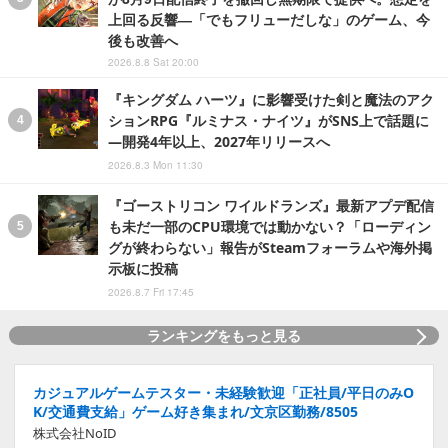
上回る反響―「でもフリューだしな」のゲーム、今
後も改善へ
2026.8.8 Sat 20:00
『キングダム ハーツ』に影響受けた剣と魔法のアク
ションRPG『ルミナス・ナイツ』がSNS上で話題に
―開発4年以上、2027年リリースへ
2026.8.3 Mon 11:30
『ゴーストリコン ワイルドランズ』最新アプデ配信
も未だ一部のCPU環境では動かない？「ローディン
グが終わらない」報告がSteamフォーラムや海外掲
示板に投稿
2026.8.7 Fri 17:45
ランキングをもっと見る
カジュアルゲームテスター・未経験歓迎「正社員/平日のみO
K/交通費支給」ゲーム好き集まれ/文京区勤務/8505
株式会社NoID