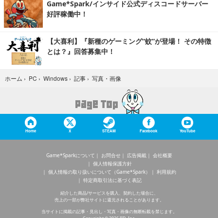
Game*Spark/インサイド公式ディスコードサーバー
好評稼働中！
【大喜利】『新種のゲーミング“蚊”が登場！ その特徴
とは？』回答募集中！
写真・画像
ホーム
›
PC
›
Windows
›
記事
›
Home
X
STEAM
Facebook
YouTube
Game*Sparkについて
お問合せ
広告掲載
会社概要
個人情報保護方針
個人情報の取り扱いについて（Game*Spark）
利用規約
特定商取引法に基づく表記
紹介した商品/サービスを購入、契約した場合に、
売上の一部が弊社サイトに還元されることがあります。
当サイトに掲載の記事・見出し・写真・画像の無断転載を禁じます。