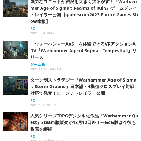
強力なユニットが戦況を大きく揺るがす！『Warham
mer Age of Sigmar: Realms of Ruin』ゲームプレイ
トレイラー公開【gamescom2023 Future Games Sh
ow速報】
PC
2023.8.24 Thu 4:56
「ウォーハンマーAoS」を体験できるVRアクションA
DV『Warhammer Age of Sigmar: Tempestfall』リ
リース
ゲーム機
2021.11.18 Thu 21:47
ターン制ストラテジー『Warhammer Age of Sigma
r: Storm Ground』日本語・4機種クロスプレイ対戦
対応で発売！ローンチトレイラー公開
PC
2021.5.28 Fri 0:30
人気シリーズTRPGデジタル化作品『Warhammer Qu
est』Steam版販売が12月12日終了―GoG版は今後も
販売を継続
PC
2023.11.15 Wed 12:08