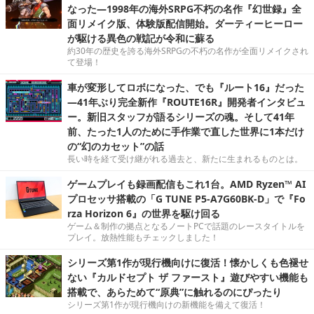
なった―1998年の海外SRPG不朽の名作『幻世録』全
面リメイク版、体験版配信開始。ダーティーヒーロー
が駆ける異色の戦記が令和に蘇る
約30年の歴史を誇る海外SRPGの不朽の名作が全面リメイクされ
て登場！
車が変形してロボになった、でも『ルート16』だった
―41年ぶり完全新作『ROUTE16R』開発者インタビュ
ー。新旧スタッフが語るシリーズの魂。そして41年
前、たった1人のために手作業で直した世界に1本だけ
の“幻のカセット”の話
長い時を経て受け継がれる過去と、新たに生まれるものとは。
ゲームプレイも録画配信もこれ1台。AMD Ryzen™ AI
プロセッサ搭載の「G TUNE P5-A7G60BK-D」で『Fo
rza Horizon 6』の世界を駆け回る
ゲーム＆制作の拠点となるノートPCで話題のレースタイトルを
プレイ。放熱性能もチェックしました！
シリーズ第1作が現行機向けに復活！懐かしくも色褪せ
ない『カルドセプト ザ ファースト』遊びやすい機能も
搭載で、あらためて“原典”に触れるのにぴったり
シリーズ第1作が現行機向けの新機能を備えて復活！