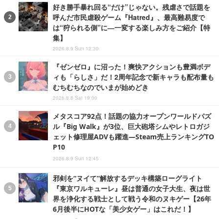
好き勝手暴れ回る“だけ”じゃない。残虐さで話題を
呼んだ市民虐殺ゲーム『Hatred』、最高難易度で
は“狩られる側”に―一変する楽しみ方をご紹介【特
集】
2026.8.9 Sun 12:30
『ゼンゼロ』に沼った！爽快アクションも豊満ボデ
ィも「らしさ」だ！2周年記念で新キャラも配布量も
むちむちなのでいまが始めどき
2026.8.8 Sat 19:00
メタスコア92点！話題の協力オープンワールドパズ
ル『Big Walk』が3位、巨大砲塔シムやレトロガジ
ェット修理屋ADVも躍進―Steam売上ランキングTO
P10
2026.8.9 Sun 12:45
邪剣を“ヌイて”解放するデッキ構築ローグライト
『東京ワルキューレ』昼は普通の女子大生、夜は世
界を浄化する戦士として戦う令和のヌキゲー【26年
6月後半にHOTな「美少女ゲー」はこれだ！】