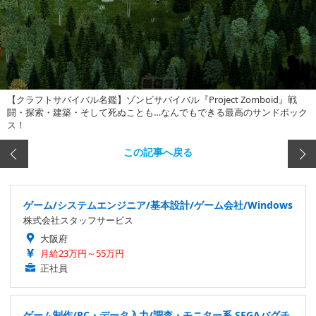
【クラフトサバイバル名鑑】ゾンビサバイバル『Project Zomboid』戦
闘・探索・建築・そして死ぬことも…なんでもできる最高のサンドボック
ス！
この記事へ戻る
ゲーム/システムエンジニア/基本設計/ゲーム会社/Windows
株式会社スタッフサービス
大阪府
月給23万円～55万円
正社員
ゲーム制作/PC・データ入力/調査・モニター系 SEGAバグチ