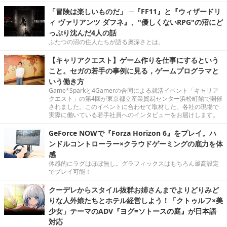
「冒険は楽しいものだ」 ─『FF11』と『ウィザードリ
ィ ヴァリアンツ ダフネ』、"優しくないRPG"の沼にど
っぷり沈んだ4人の話
ふたつの沼の住人たちが語る奥深さとは。
【キャリアクエスト】ゲーム作りを仕事にするという
こと。セガの若手の事例に見る，ゲームプログラマと
いう働き方
Game*Sparkと4Gamerの合同による就活イベント「キャリア
クエスト」の第4回が東京都立産業貿易センター浜松町館で開催
されました。このイベントに合わせて取材した、各社の現場で
実際に働いている若手社員へのインタビューをお届けします。
GeForce NOWで『Forza Horizon 6』をプレイ。ハ
ンドルコントローラー×クラウドゲーミングの底力を体
感
体感的にラグはほぼ無し。グラフィックスはもちろん最高設定
でプレイ可能！
クーデレからスタイル抜群お姉さんまでよりどりみど
りな人外娘たちとホテル経営しよう！「クトゥルフ×美
少女」テーマのADV『ヨグ=ソトースの庭』が日本語
対応