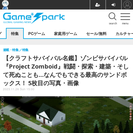
search
menu
グ
特集
PCゲーム
家庭用ゲーム
セール/無料
カルチャ
連載・特集
特集
【クラフトサバイバル名鑑】ゾンビサバイバル
『Project Zomboid』戦闘・探索・建築・そし
て死ぬことも…なんでもできる最高のサンドボ
ックス！ 5枚目の写真・画像
2023.11.26 Sun 15:00