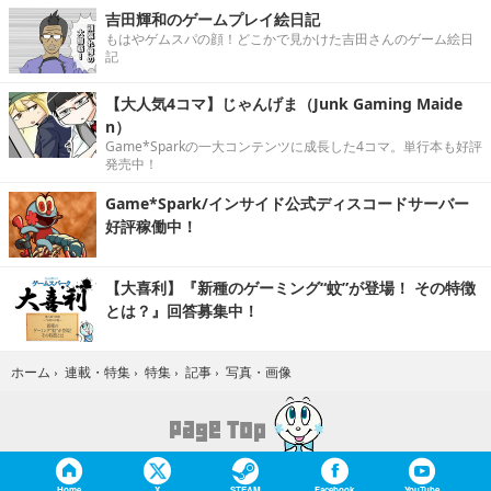
吉田輝和のゲームプレイ絵日記
もはやゲムスパの顔！どこかで見かけた吉田さんのゲーム絵日
記
【大人気4コマ】じゃんげま（Junk Gaming Maide
n）
Game*Sparkの一大コンテンツに成長した4コマ。単行本も好評
発売中！
Game*Spark/インサイド公式ディスコードサーバー
好評稼働中！
【大喜利】『新種のゲーミング“蚊”が登場！ その特徴
とは？』回答募集中！
写真・画像
ホーム
›
連載・特集
›
特集
›
記事
›
Home
X
STEAM
Facebook
YouTube