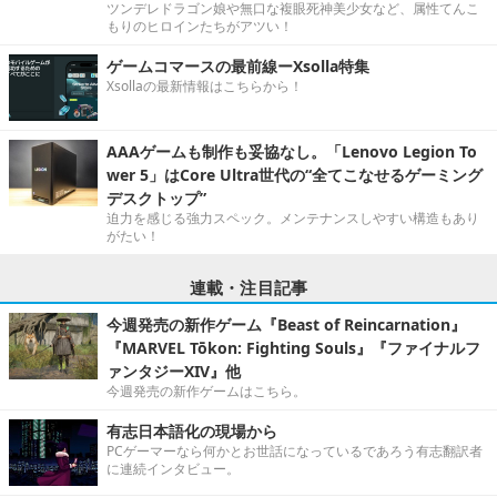
ツンデレドラゴン娘や無口な複眼死神美少女など、属性てんこ
もりのヒロインたちがアツい！
ゲームコマースの最前線ーXsolla特集
Xsollaの最新情報はこちらから！
AAAゲームも制作も妥協なし。「Lenovo Legion To
wer 5」はCore Ultra世代の“全てこなせるゲーミング
デスクトップ”
迫力を感じる強力スペック。メンテナンスしやすい構造もあり
がたい！
連載・注目記事
今週発売の新作ゲーム『Beast of Reincarnation』
『MARVEL Tōkon: Fighting Souls』『ファイナルフ
ァンタジーXIV』他
今週発売の新作ゲームはこちら。
有志日本語化の現場から
PCゲーマーなら何かとお世話になっているであろう有志翻訳者
に連続インタビュー。