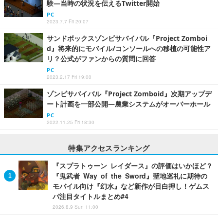
験―当時の状況を伝えるTwitter開始
PC
2023.7.7 Fri 20:07
サンドボックスゾンビサバイバル『Project Zomboi
d』将来的にモバイル/コンソールへの移植の可能性ア
リ？公式がファンからの質問に回答
PC
2023.2.17 Fri 19:00
ゾンビサバイバル『Project Zomboid』次期アップデ
ート計画を一部公開―農業システムがオーバーホール
PC
2022.11.25 Fri 18:30
特集アクセスランキング
『スプラトゥーン レイダース』の評価はいかほど？
『鬼武者 Way of the Sword』聖地巡礼に期待の
モバイル向け『幻水』など新作が目白押し！ゲムス
パ注目タイトルまとめ#4
2026.8.9 Sun 11:00