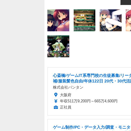
心斎橋/ゲームIT系専門校の生徒募集/リー
補/服装髪色自由/年休122日 20代・30代
株式会社バンタン
大阪府
年収511万9,200円～665万4,600円
正社員
ゲーム制作/PC・データ入力/調査・モニ