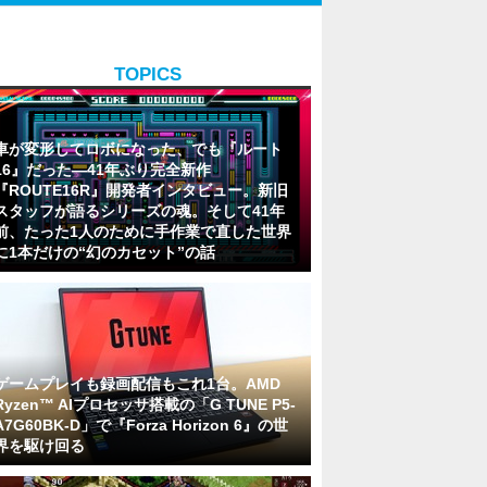
TOPICS
車が変形してロボになった、でも『ルート
16』だった―41年ぶり完全新作
『ROUTE16R』開発者インタビュー。新旧
スタッフが語るシリーズの魂。そして41年
前、たった1人のために手作業で直した世界
に1本だけの“幻のカセット”の話
ゲームプレイも録画配信もこれ1台。AMD
Ryzen™ AIプロセッサ搭載の「G TUNE P5-
A7G60BK-D」で『Forza Horizon 6』の世
界を駆け回る