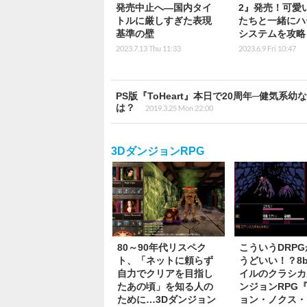
発売中止へ―国内タイ
2』発売！可愛
トルに厳しすぎた表現
たちと一緒にハ
基準の壁
システムを攻略
2023.7.13 Thu 11:33
2023.6.9 Fri 10:47
PS版『ToHeart』本日で20周年─健気
は？
2019.3.25 Mon 22:00
3DダンジョンRPG
80～90年代リスペク
こういうDRP
ト、「ネットに頼らず
うどいい！？8b
自力でクリアを目指し
イルのクラシカ
たあの頃」を知る人の
ンジョンRPG
ために…3Dダンジョン
ョン・ノクス・