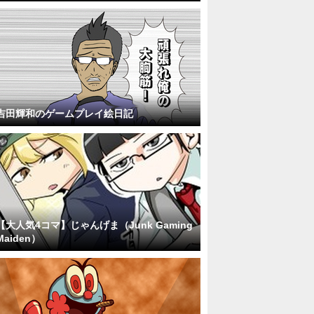
吉田輝和のゲームプレイ絵日記
【大人気4コマ】じゃんげま（Junk Gaming
Maiden）