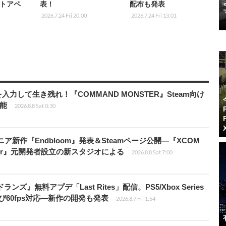
ストアペ
表！
配布も発表
2026.7.24 Fri 20:00
2026.7.24 Fri 13:01
力して生き残れ！『COMMAND MONSTER』Steam向け
可能
2026.8.8 Sat 0:30
ニア新作『Endbloom』発表＆Steamページ公開―『XCOM
Amalur』元開発者設立の新スタジオによる
2026.8.8 Sat 7:00
ズ』無料アプデ「Last Rites」配信。PS5/Xbox Series
よび60fps対応―新作の開発も発表
2026.8.7 Fri 1:54