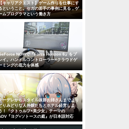
【キャリアクエスト】ゲーム作りを仕事にす
るということ。セガの若手の事例に見る，ゲ
ームプログラマという働き方
GeForce NOWで『Forza Horizon 6』をプ
レイ。ハンドルコントローラー×クラウドゲ
ーミングの底力を体感
クーデレからスタイル抜群お姉さんまでより
どりみどりな人外娘たちとホテル経営しよ
う！「クトゥルフ×美少女」テーマの
ADV『ヨグ=ソトースの庭』が日本語対応