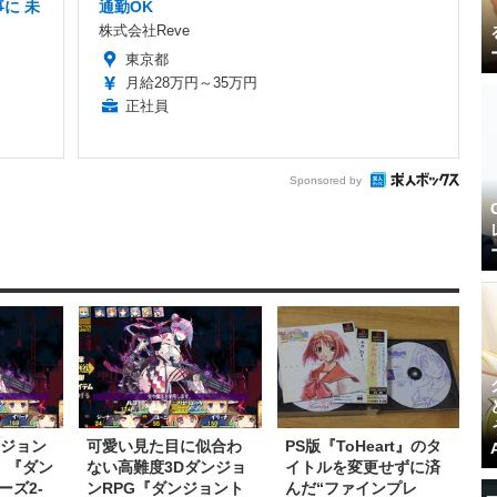
に 未
通勤OK
株式会社Reve
東京都
月給28万円～35万円
正社員
Sponsored by
ンジョン
可愛い見た目に似合わ
PS版『ToHeart』のタ
』『ダン
ない高難度3Dダンジョ
イトルを変更せずに済
ーズ2-
ンRPG『ダンジョント
んだ“ファインプレ