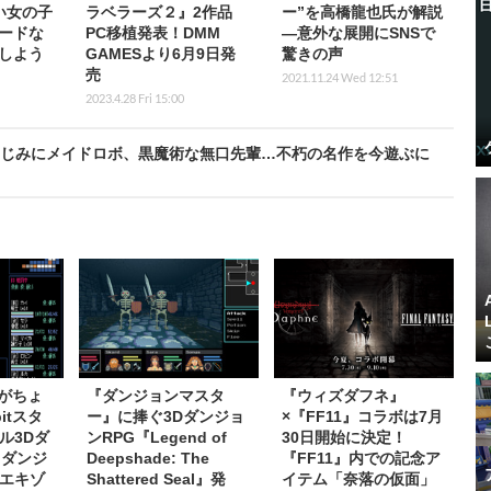
い女の子
ラベラーズ２』2作品
ー”を高橋龍也氏が解説
ードな
PC移植発表！DMM
―意外な展開にSNSで
しよう
GAMESより6月9日発
驚きの声
売
2021.11.24 Wed 12:51
2023.4.28 Fri 15:00
系幼なじみにメイドロボ、黒魔術な無口先輩…不朽の名作を今遊ぶに
Gがちょ
『ダンジョンマスタ
『ウィズダフネ』
itスタ
ー』に捧ぐ3Dダンジョ
×『FF11』コラボは7月
ル3Dダ
ンRPG『Legend of
30日開始に決定！
『ダンジ
Deepshade: The
『FF11』内での記念ア
エキゾ
Shattered Seal』発
イテム「奈落の仮面」