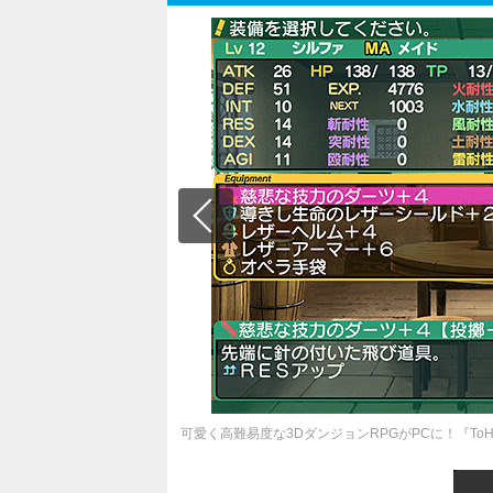
可愛く高難易度な3DダンジョンRPGがPCに！『ToHe