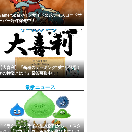
Game*Spark/インサイド公式ディスコードサ
ーバー好評稼働中！
【大喜利】『新種のゲーミング“蚊”が登場！
その特徴とは？』回答募集中！
最新ニュース
『ドラクエ』スライム型入浴剤から「エスタ
ーク」「デスピサロ」ら6体が飛び出す！バ