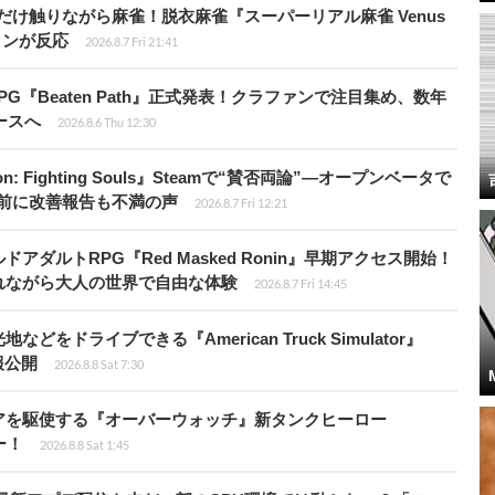
だけ触りながら麻雀！脱衣麻雀『スーパーリアル麻雀 Venus
インが反応
2026.8.7 Fri 21:41
PG『Beaten Path』正式発表！クラファンで注目集め、数年
ースへ
2026.8.6 Thu 12:30
: Fighting Souls』Steamで“賛否両論”―オープンベータで
前に改善報告も不満の声
2026.8.7 Fri 12:21
ダルトRPG『Red Masked Ronin』早期アクセス開始！
れながら大人の世界で自由な体験
2026.8.7 Fri 14:45
ドライブできる『American Truck Simulator』
情報公開
2026.8.8 Sat 7:30
アを駆使する『オーバーウォッチ』新タンクヒーロー
ー！
2026.8.8 Sat 1:45