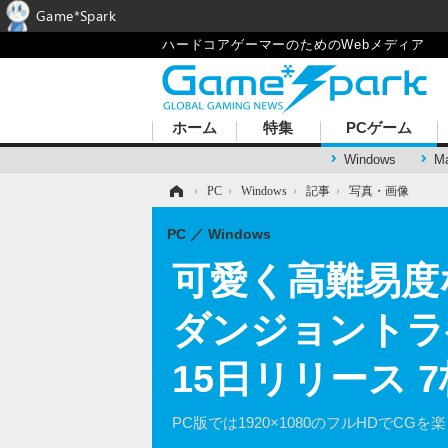
Game*Spark
ハードコアゲーマーのためのWebメディア
ホーム
特集
PCゲーム
Windows
M
ホーム
›
PC
›
Windows
›
記事
›
写真・画像
PC
Windows
可愛く高難易度な
ダンジョントラベ
15日リリース 
PC版では1920×1080のフルHDでCG