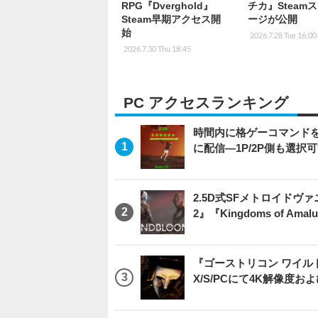
RPG『Dverghold』
チカ』Steam
Steam早期アクセス開
ージが公開
始
2026.7.28 Tue 16:00
2026.7.30 Thu 18:45
PC アクセスランキング
時間内に格ゲーコマンドを入
に配信―1P/2P側も選択
2.5D式SFメトロイドヴァ
2』『Kingdoms of 
『ゴーストリコン ワイルドラン
X/S/PCにて4K解像度お