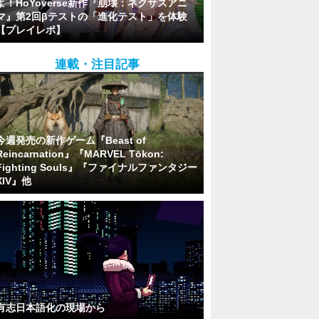
よ！HoYoverse新作『崩壊：ネクサスアニ
マ』第2回βテストの「進化テスト」を体験
【プレイレポ】
連載・注目記事
今週発売の新作ゲーム『Beast of
Reincarnation』『MARVEL Tōkon:
Fighting Souls』『ファイナルファンタジー
XIV』他
有志日本語化の現場から