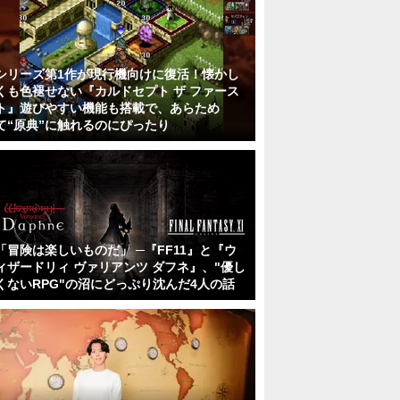
シリーズ第1作が現行機向けに復活！懐かし
くも色褪せない『カルドセプト ザ ファース
ト』遊びやすい機能も搭載で、あらため
て“原典”に触れるのにぴったり
「冒険は楽しいものだ」 ─『FF11』と『ウ
ィザードリィ ヴァリアンツ ダフネ』、"優し
くないRPG"の沼にどっぷり沈んだ4人の話