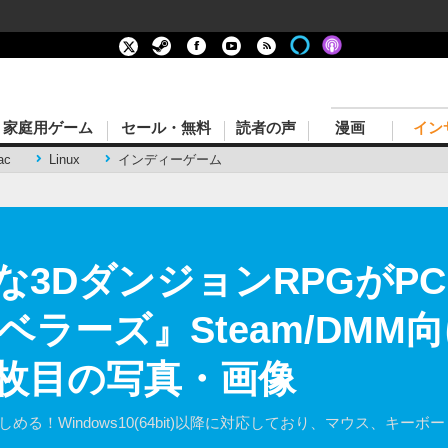
家庭用ゲーム
セール・無料
読者の声
漫画
イン
ac
Linux
インディーゲーム
3DダンジョンRPGがPCに！
ラーズ』Steam/DMM向
7枚目の写真・画像
を楽しめる！Windows10(64bit)以降に対応しており、マウス、キ