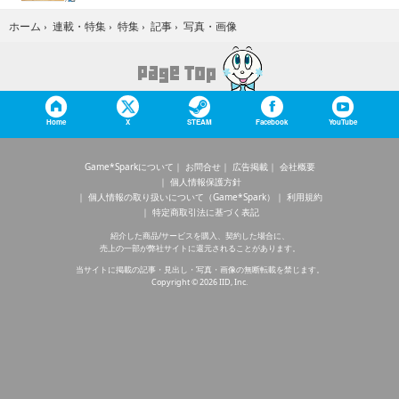
写真・画像
ホーム
›
連載・特集
›
特集
›
記事
›
Home
X
STEAM
Facebook
YouTube
Game*Sparkについて
お問合せ
広告掲載
会社概要
個人情報保護方針
個人情報の取り扱いについて（Game*Spark）
利用規約
特定商取引法に基づく表記
紹介した商品/サービスを購入、契約した場合に、
売上の一部が弊社サイトに還元されることがあります。
当サイトに掲載の記事・見出し・写真・画像の無断転載を禁じます。
Copyright © 2026 IID, Inc.