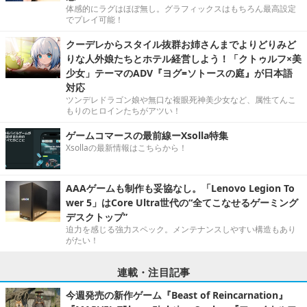
体感的にラグはほぼ無し。グラフィックスはもちろん最高設定
でプレイ可能！
クーデレからスタイル抜群お姉さんまでよりどりみど
りな人外娘たちとホテル経営しよう！「クトゥルフ×美
少女」テーマのADV『ヨグ=ソトースの庭』が日本語
対応
ツンデレドラゴン娘や無口な複眼死神美少女など、属性てんこ
もりのヒロインたちがアツい！
ゲームコマースの最前線ーXsolla特集
Xsollaの最新情報はこちらから！
AAAゲームも制作も妥協なし。「Lenovo Legion To
wer 5」はCore Ultra世代の“全てこなせるゲーミング
デスクトップ”
迫力を感じる強力スペック。メンテナンスしやすい構造もあり
がたい！
連載・注目記事
今週発売の新作ゲーム『Beast of Reincarnation』