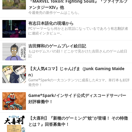
『MARVEL Tōkon: Fighting Souls』『ファイナルフ
ァンタジーXIV』他
今週発売の新作ゲームはこちら。
有志日本語化の現場から
PCゲーマーなら何かとお世話になっているであろう有志翻訳者
に連続インタビュー。
吉田輝和のゲームプレイ絵日記
もはやゲムスパの顔！どこかで見かけた吉田さんのゲーム絵日
記
【大人気4コマ】じゃんげま（Junk Gaming Maide
n）
Game*Sparkの一大コンテンツに成長した4コマ。単行本も好評
発売中！
Game*Spark/インサイド公式ディスコードサーバー
好評稼働中！
【大喜利】『新種のゲーミング“蚊”が登場！ その特徴
とは？』回答募集中！