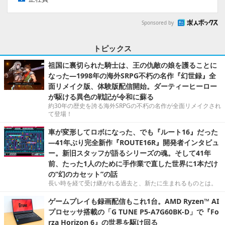
Sponsored by
トピックス
祖国に裏切られた騎士は、王の仇敵の娘を護ることに
なった―1998年の海外SRPG不朽の名作『幻世録』全
面リメイク版、体験版配信開始。ダーティーヒーロー
が駆ける異色の戦記が令和に蘇る
約30年の歴史を誇る海外SRPGの不朽の名作が全面リメイクされ
て登場！
車が変形してロボになった、でも『ルート16』だった
―41年ぶり完全新作『ROUTE16R』開発者インタビュ
ー。新旧スタッフが語るシリーズの魂。そして41年
前、たった1人のために手作業で直した世界に1本だけ
の“幻のカセット”の話
長い時を経て受け継がれる過去と、新たに生まれるものとは。
ゲームプレイも録画配信もこれ1台。AMD Ryzen™ AI
プロセッサ搭載の「G TUNE P5-A7G60BK-D」で『Fo
rza Horizon 6』の世界を駆け回る