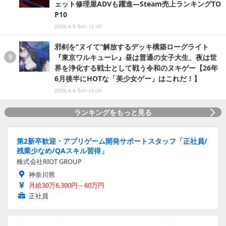
ェット修理屋ADVも躍進―Steam売上ランキングTO
P10
2026.8.9 Sun 12:45
邪剣を“ヌイて”解放するデッキ構築ローグライト
『東京ワルキューレ』昼は普通の女子大生、夜は世
界を浄化する戦士として戦う令和のヌキゲー【26年
6月後半にHOTな「美少女ゲー」はこれだ！】
2026.8.9 Sun 10:30
ランキングをもっと見る
第2新卒歓迎・アプリゲーム開発サポートスタッフ「正社員/
残業少なめ/QAスキル習得」
株式会社RIOT GROUP
神奈川県
月給30万6,300円～60万円
正社員