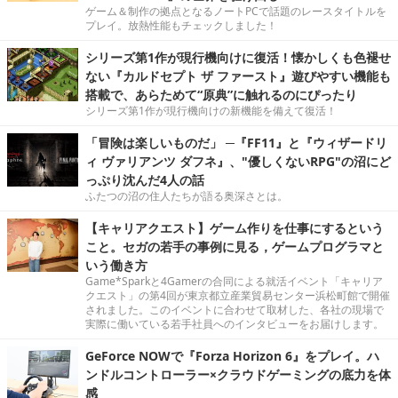
ゲーム＆制作の拠点となるノートPCで話題のレースタイトルを
プレイ。放熱性能もチェックしました！
シリーズ第1作が現行機向けに復活！懐かしくも色褪せ
ない『カルドセプト ザ ファースト』遊びやすい機能も
搭載で、あらためて“原典”に触れるのにぴったり
シリーズ第1作が現行機向けの新機能を備えて復活！
「冒険は楽しいものだ」 ─『FF11』と『ウィザードリ
ィ ヴァリアンツ ダフネ』、"優しくないRPG"の沼にど
っぷり沈んだ4人の話
ふたつの沼の住人たちが語る奥深さとは。
【キャリアクエスト】ゲーム作りを仕事にするという
こと。セガの若手の事例に見る，ゲームプログラマと
いう働き方
Game*Sparkと4Gamerの合同による就活イベント「キャリア
クエスト」の第4回が東京都立産業貿易センター浜松町館で開催
されました。このイベントに合わせて取材した、各社の現場で
実際に働いている若手社員へのインタビューをお届けします。
GeForce NOWで『Forza Horizon 6』をプレイ。ハ
ンドルコントローラー×クラウドゲーミングの底力を体
感