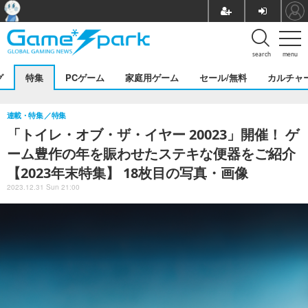
search
menu
グ
特集
PCゲーム
家庭用ゲーム
セール/無料
カルチャ
連載・特集
特集
「トイレ・オブ・ザ・イヤー 20023」開催！ ゲ
ーム豊作の年を賑わせたステキな便器をご紹介
【2023年末特集】 18枚目の写真・画像
2023.12.31 Sun 21:00