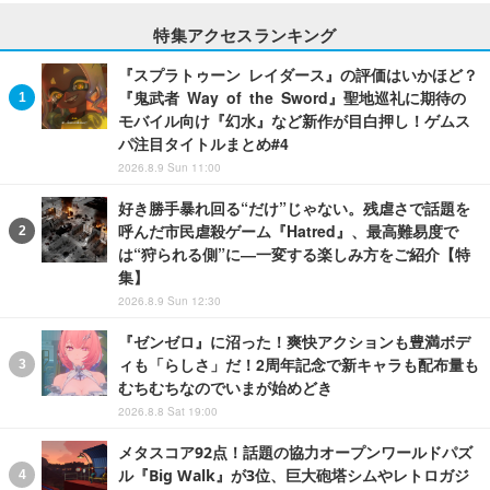
特集アクセスランキング
『スプラトゥーン レイダース』の評価はいかほど？
『鬼武者 Way of the Sword』聖地巡礼に期待の
モバイル向け『幻水』など新作が目白押し！ゲムス
パ注目タイトルまとめ#4
2026.8.9 Sun 11:00
好き勝手暴れ回る“だけ”じゃない。残虐さで話題を
呼んだ市民虐殺ゲーム『Hatred』、最高難易度で
は“狩られる側”に―一変する楽しみ方をご紹介【特
集】
2026.8.9 Sun 12:30
『ゼンゼロ』に沼った！爽快アクションも豊満ボデ
ィも「らしさ」だ！2周年記念で新キャラも配布量も
むちむちなのでいまが始めどき
2026.8.8 Sat 19:00
メタスコア92点！話題の協力オープンワールドパズ
ル『Big Walk』が3位、巨大砲塔シムやレトロガジ