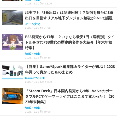
2023.12.30 Sat 12:00
現実でも『8番出口』は到達困難！？新宿を舞台に8番
出口を目指すリアル地下ダンジョン踏破がSNSで話題
ゲーム文化
2023.12.29 Fri 21:00
PS3発売から17年！？いまなら最安1円（送料別）タイ
トルを含むPS3世代の歴史的名作を大紹介【年末年始
特集】
連載・特集
2023.12.29 Fri 10:30
【特集】Game*Spark編集部＆ライターが選ぶ！2023
年買って良かったものまとめ
Game*Spark
2023.12.30 Sat 11:00
「Steam Deck」日本国内発売から1年…Valveのポー
タブルPCでゲーマーライフはここまで変わった！【20
23年末特集】
連載・特集
2023.12.29 Fri 19:00