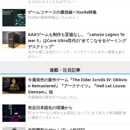
もりのヒロインたちがアツい！
ゲームコマースの最前線ーXsolla特集
Xsollaの最新情報はこちらから！
AAAゲームも制作も妥協なし。「Lenovo Legion To
wer 5」はCore Ultra世代の“全てこなせるゲーミング
デスクトップ”
迫力を感じる強力スペック。メンテナンスしやすい構造もあり
がたい！
連載・注目記事
今週発売の新作ゲーム『The Elder Scrolls IV: Oblivio
n Remastered』『アークナイツ』『Hell Let Loose:
Vietnam』他
今週発売の新作ゲームはこちら。
有志日本語化の現場から
PCゲーマーなら何かとお世話になっているであろう有志翻訳者
に連続インタビュー。
吉田輝和のゲームプレイ絵日記