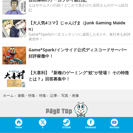
もはやゲムスパの顔！どこかで見かけた吉田さんのゲーム絵日
記
【大人気4コマ】じゃんげま（Junk Gaming Maide
n）
Game*Sparkの一大コンテンツに成長した4コマ。単行本も好評
発売中！
Game*Spark/インサイド公式ディスコードサーバー
好評稼働中！
【大喜利】『新種のゲーミング“蚊”が登場！ その特徴
とは？』回答募集中！
写真・画像
ホーム
›
連載・特集
›
特集
›
記事
›
Home
X
STEAM
Facebook
YouTube