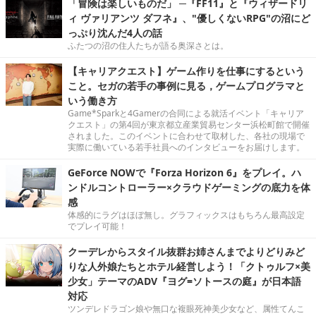
「冒険は楽しいものだ」 ─『FF11』と『ウィザードリ
ィ ヴァリアンツ ダフネ』、"優しくないRPG"の沼にど
っぷり沈んだ4人の話
ふたつの沼の住人たちが語る奥深さとは。
【キャリアクエスト】ゲーム作りを仕事にするという
こと。セガの若手の事例に見る，ゲームプログラマと
いう働き方
Game*Sparkと4Gamerの合同による就活イベント「キャリア
クエスト」の第4回が東京都立産業貿易センター浜松町館で開催
されました。このイベントに合わせて取材した、各社の現場で
実際に働いている若手社員へのインタビューをお届けします。
GeForce NOWで『Forza Horizon 6』をプレイ。ハ
ンドルコントローラー×クラウドゲーミングの底力を体
感
体感的にラグはほぼ無し。グラフィックスはもちろん最高設定
でプレイ可能！
クーデレからスタイル抜群お姉さんまでよりどりみど
りな人外娘たちとホテル経営しよう！「クトゥルフ×美
少女」テーマのADV『ヨグ=ソトースの庭』が日本語
対応
ツンデレドラゴン娘や無口な複眼死神美少女など、属性てんこ