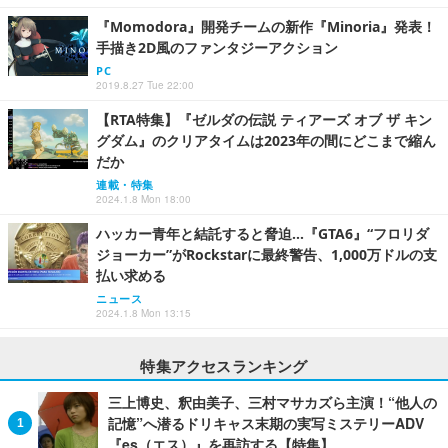
『Momodora』開発チームの新作『Minoria』発表！
手描き2D風のファンタジーアクション
PC
2019.8.27 Tue 22:00
【RTA特集】『ゼルダの伝説 ティアーズ オブ ザ キン
グダム』のクリアタイムは2023年の間にどこまで縮ん
だか
連載・特集
2024.1.8 Mon 18:00
ハッカー青年と結託すると脅迫…『GTA6』“フロリダ
ジョーカー”がRockstarに最終警告、1,000万ドルの支
払い求める
ニュース
2024.1.8 Mon 13:15
特集アクセスランキング
三上博史、釈由美子、三村マサカズら主演！“他人の
記憶”へ潜るドリキャス末期の実写ミステリーADV
『es（エス）』を再訪する【特集】