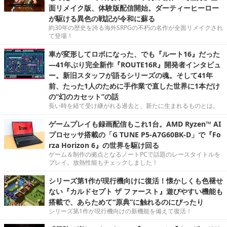
面リメイク版、体験版配信開始。ダーティーヒーロー
が駆ける異色の戦記が令和に蘇る
約30年の歴史を誇る海外SRPGの不朽の名作が全面リメイクされ
て登場！
車が変形してロボになった、でも『ルート16』だった
―41年ぶり完全新作『ROUTE16R』開発者インタビュ
ー。新旧スタッフが語るシリーズの魂。そして41年
前、たった1人のために手作業で直した世界に1本だけ
の“幻のカセット”の話
長い時を経て受け継がれる過去と、新たに生まれるものとは。
ゲームプレイも録画配信もこれ1台。AMD Ryzen™ AI
プロセッサ搭載の「G TUNE P5-A7G60BK-D」で『Fo
rza Horizon 6』の世界を駆け回る
ゲーム＆制作の拠点となるノートPCで話題のレースタイトルを
プレイ。放熱性能もチェックしました！
シリーズ第1作が現行機向けに復活！懐かしくも色褪せ
ない『カルドセプト ザ ファースト』遊びやすい機能も
搭載で、あらためて“原典”に触れるのにぴったり
シリーズ第1作が現行機向けの新機能を備えて復活！