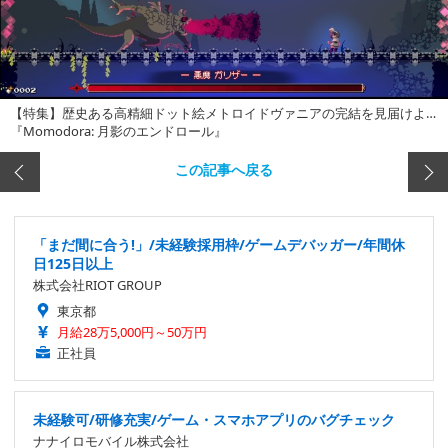
【特集】歴史ある高精細ドット絵メトロイドヴァニアの完結を見届けよ…
『Momodora: 月影のエンドロール』
この記事へ戻る
「まだ間に合う!」/未経験採用枠/ゲームデバッガー/年間休
日125日以上
株式会社RIOT GROUP
東京都
月給28万5,000円～50万円
正社員
未経験可/研修充実/ゲーム・スマホアプリのバグチェック
ナナイロモバイル株式会社