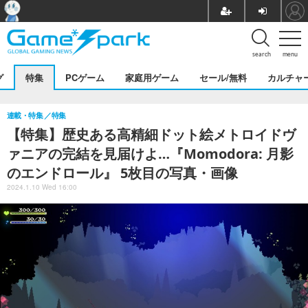
search
menu
グ
特集
PCゲーム
家庭用ゲーム
セール/無料
カルチャ
連載・特集
特集
【特集】歴史ある高精細ドット絵メトロイドヴ
ァニアの完結を見届けよ…『Momodora: 月影
のエンドロール』 5枚目の写真・画像
2024.1.10 Wed 16:00