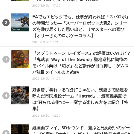
2026.8.9 Sun 17:00
EAでもエピックでも、仕事が終われば『スパロボ』
の時間だった―『スーパーロボット大戦Z』シリー
ズを遊び尽くした思い出と、リマスターへの喜び
【オリーさんのロボゲーコラム】
2026.8.9 Sun 17:15
『スプラトゥーン レイダース』の評価はいかほど？
『鬼武者 Way of the Sword』聖地巡礼に期待の
モバイル向け『幻水』など新作が目白押し！ゲムス
パ注目タイトルまとめ#4
2026.8.9 Sun 11:00
好き勝手暴れ回る“だけ”じゃない。残虐さで話題を
呼んだ市民虐殺ゲーム『Hatred』、最高難易度で
は“狩られる側”に―一変する楽しみ方をご紹介【特
集】
2026.8.9 Sun 12:30
縦画面プレイ、3Dサウンド、遊ぶと死ぬ呪いのゲー
ム…DS傑作『ナナシ ノ ゲエム』が“体験型ホラー”と