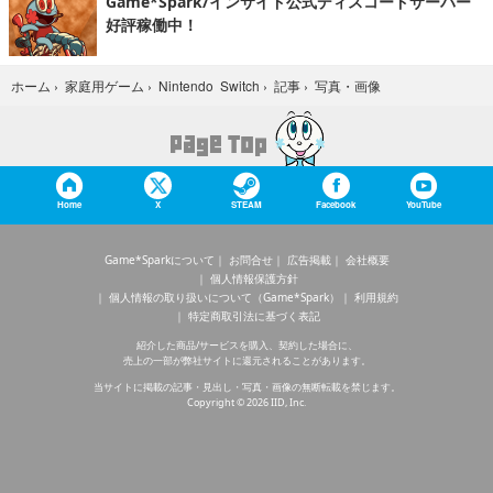
Game*Spark/インサイド公式ディスコードサーバー
好評稼働中！
写真・画像
ホーム
›
家庭用ゲーム
›
Nintendo Switch
›
記事
›
Home
X
STEAM
Facebook
YouTube
Game*Sparkについて
お問合せ
広告掲載
会社概要
個人情報保護方針
個人情報の取り扱いについて（Game*Spark）
利用規約
特定商取引法に基づく表記
紹介した商品/サービスを購入、契約した場合に、
売上の一部が弊社サイトに還元されることがあります。
当サイトに掲載の記事・見出し・写真・画像の無断転載を禁じます。
Copyright © 2026 IID, Inc.