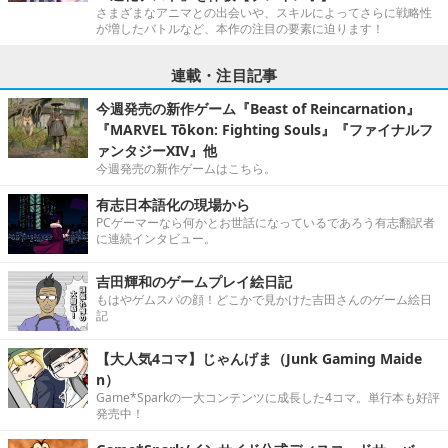
さまざまなアニマとの出会いや、スキルによってさらに戦略性
が増したバトルなど、本作の注目の要素に迫ります！
連載・注目記事
今週発売の新作ゲーム『Beast of Reincarnation』
『MARVEL Tōkon: Fighting Souls』『ファイナルフ
ァンタジーXIV』他
今週発売の新作ゲームはこちら。
有志日本語化の現場から
PCゲーマーなら何かとお世話になっているであろう有志翻訳者
に連続インタビュー。
吉田輝和のゲームプレイ絵日記
もはやゲムスパの顔！どこかで見かけた吉田さんのゲーム絵日
記
【大人気4コマ】じゃんげま（Junk Gaming Maide
n）
Game*Sparkの一大コンテンツに成長した4コマ。単行本も好評
発売中！