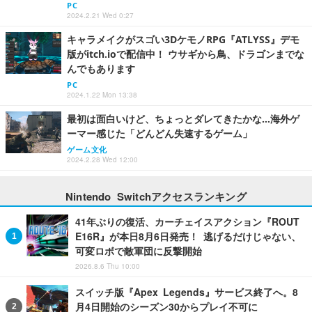
PC
2024.2.21 Wed 0:27
キャラメイクがスゴい3DケモノRPG『ATLYSS』デモ
版がitch.ioで配信中！ ウサギから鳥、ドラゴンまでな
んでもあります
PC
2024.1.22 Mon 13:38
最初は面白いけど、ちょっとダレてきたかな…海外ゲ
ーマー感じた「どんどん失速するゲーム」
ゲーム文化
2024.2.28 Wed 12:00
Nintendo Switchアクセスランキング
41年ぶりの復活、カーチェイスアクション『ROUT
E16R』が本日8月6日発売！ 逃げるだけじゃない、
可変ロボで敵軍団に反撃開始
2026.8.6 Thu 10:00
スイッチ版『Apex Legends』サービス終了へ。8
月4日開始のシーズン30からプレイ不可に