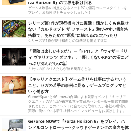
rza Horizon 6』の世界を駆け回る
ゲーム＆制作の拠点となるノートPCで話題のレースタイトルを
プレイ。放熱性能もチェックしました！
シリーズ第1作が現行機向けに復活！懐かしくも色褪せ
ない『カルドセプト ザ ファースト』遊びやすい機能も
搭載で、あらためて“原典”に触れるのにぴったり
シリーズ第1作が現行機向けの新機能を備えて復活！
「冒険は楽しいものだ」 ─『FF11』と『ウィザードリ
ィ ヴァリアンツ ダフネ』、"優しくないRPG"の沼にど
っぷり沈んだ4人の話
ふたつの沼の住人たちが語る奥深さとは。
【キャリアクエスト】ゲーム作りを仕事にするという
こと。セガの若手の事例に見る，ゲームプログラマと
いう働き方
Game*Sparkと4Gamerの合同による就活イベント「キャリア
クエスト」の第4回が東京都立産業貿易センター浜松町館で開催
されました。このイベントに合わせて取材した、各社の現場で
実際に働いている若手社員へのインタビューをお届けします。
GeForce NOWで『Forza Horizon 6』をプレイ。ハ
ンドルコントローラー×クラウドゲーミングの底力を体