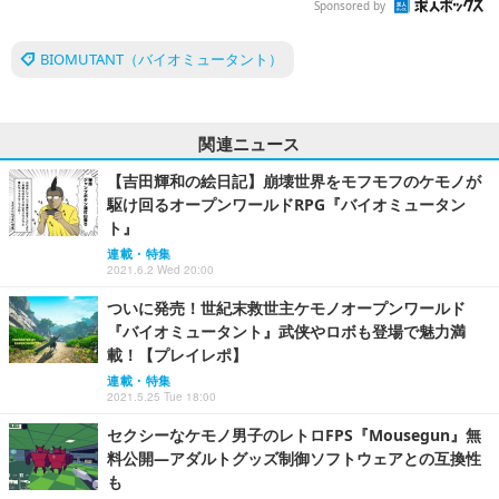
Sponsored by
BIOMUTANT（バイオミュータント）
関連ニュース
【吉田輝和の絵日記】崩壊世界をモフモフのケモノが
駆け回るオープンワールドRPG『バイオミュータン
ト』
連載・特集
2021.6.2 Wed 20:00
ついに発売！世紀末救世主ケモノオープンワールド
『バイオミュータント』武侠やロボも登場で魅力満
載！【プレイレポ】
連載・特集
2021.5.25 Tue 18:00
セクシーなケモノ男子のレトロFPS『Mousegun』無
料公開―アダルトグッズ制御ソフトウェアとの互換性
も