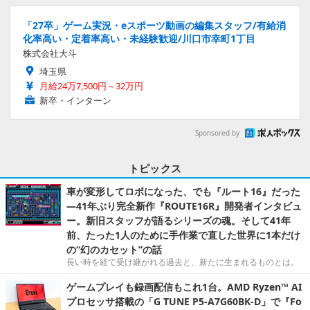
「27卒」ゲーム実況・eスポーツ動画の編集スタッフ/有給消
化率高い・定着率高い・未経験歓迎/川口市幸町1丁目
株式会社大斗
埼玉県
月給24万7,500円～32万円
新卒・インターン
Sponsored by
トピックス
車が変形してロボになった、でも『ルート16』だった
―41年ぶり完全新作『ROUTE16R』開発者インタビュ
ー。新旧スタッフが語るシリーズの魂。そして41年
前、たった1人のために手作業で直した世界に1本だけ
の“幻のカセット”の話
長い時を経て受け継がれる過去と、新たに生まれるものとは。
ゲームプレイも録画配信もこれ1台。AMD Ryzen™ AI
プロセッサ搭載の「G TUNE P5-A7G60BK-D」で『Fo