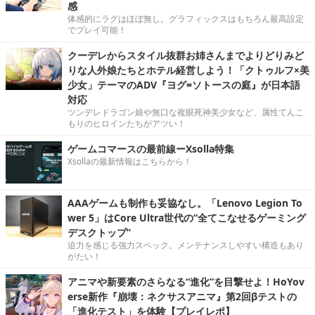
感
体感的にラグはほぼ無し。グラフィックスはもちろん最高設定
でプレイ可能！
クーデレからスタイル抜群お姉さんまでよりどりみど
りな人外娘たちとホテル経営しよう！「クトゥルフ×美
少女」テーマのADV『ヨグ=ソトースの庭』が日本語
対応
ツンデレドラゴン娘や無口な複眼死神美少女など、属性てんこ
もりのヒロインたちがアツい！
ゲームコマースの最前線ーXsolla特集
Xsollaの最新情報はこちらから！
AAAゲームも制作も妥協なし。「Lenovo Legion To
wer 5」はCore Ultra世代の“全てこなせるゲーミング
デスクトップ”
迫力を感じる強力スペック。メンテナンスしやすい構造もあり
がたい！
アニマや新要素のさらなる“進化”を目撃せよ！HoYov
erse新作『崩壊：ネクサスアニマ』第2回βテストの
「進化テスト」を体験【プレイレポ】