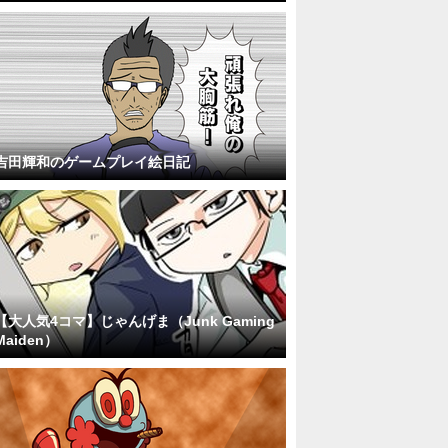
吉田輝和のゲームプレイ絵日記
【大人気4コマ】じゃんげま（Junk Gaming
Maiden）