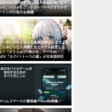
GeForce NOWで『Forza Horizon 6』をプ
レイ。ハンドルコントローラー×クラウドゲ
ーミングの底力を体感
クーデレからスタイル抜群お姉さんまでより
どりみどりな人外娘たちとホテル経営しよ
う！「クトゥルフ×美少女」テーマの
ADV『ヨグ=ソトースの庭』が日本語対応
ゲームコマースの最前線ーXsolla特集