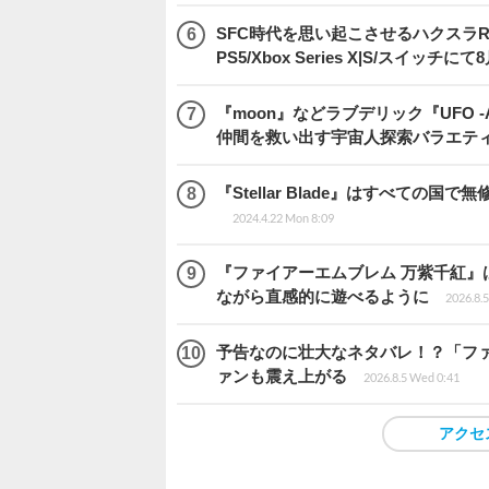
SFC時代を思い起こさせるハクスラRPG
PS5/Xbox Series X|S/スイッチに
『moon』などラブデリック『UFO -A 
仲間を救い出す宇宙人探索バラエテ
『Stellar Blade』はすべて
2024.4.22 Mon 8:09
『ファイアーエムブレム 万紫千紅』
ながら直感的に遊べるように
2026.8.
予告なのに壮大なネタバレ！？「ファイ
ァンも震え上がる
2026.8.5 Wed 0:41
アクセ