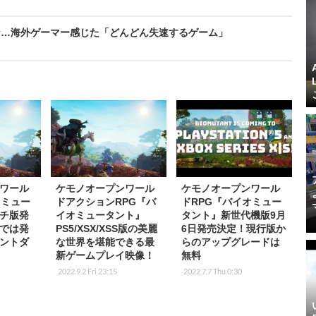
な…海外ゲーマー感じた「どんどん失速するゲーム」
ワール
ケモノオープンワール
ケモノオープンワール
オミュー
ドアクションRPG『バ
ドRPG『バイオミュー
チ版発
イオミュータント』
タント』新世代機版9月
では発
PS5/XSX/XSS版の美麗
6日発売決定！現行版か
ントダ
な世界を堪能できる最
らのアップグレードは
新ゲームプレイ映像！
無料
2022.9.2 Fri 23:15
2022.7.7 Thu 0:30