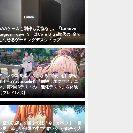
AAAゲームも制作も妥協なし。「Lenovo
Legion Tower 5」はCore Ultra世代の“全て
こなせるゲーミングデスクトップ”
アニマや新要素のさらなる“進化”を目撃せ
よ！HoYoverse新作『崩壊：ネクサスアニ
マ』第2回βテストの「進化テスト」を体験
【プレイレポ】
『空の軌跡』を遊ぶのは「今」がベスト！暑
い夏、涼しい部屋の中で“青い空”が似合う大