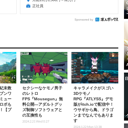
正社員
Sponsored by
紀末救
セクシーなケモノ男子
キャラメイクがスゴい
プンワ
のレトロ
3Dケモノ
ミュー
FPS『Mousegun』無
RPG『ATLYSS』デモ
ロボも
料公開―アダルトグッ
版がitch.ioで配信中！
！【プ
ズ制御ソフトウェアと
ウサギから鳥、ドラゴ
の互換性も
ンまでなんでもありま
す
2024.2.21 Wed 0:27
2024.1.22 Mon 13:38