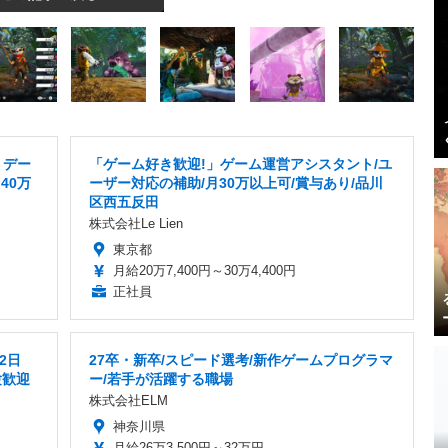
・デー
「ゲーム好き歓迎!」ゲーム運営アシスタント/ユ
40万
ーザー対応の補助/月30万以上可/賞与あり/品川
区西五反田
株式会社Le Lien
東京都
月給20万7,400円～30万4,400円
正社員
2日
27卒・新卒/スピード選考/新作ゲームプログラマ
験歓迎
ー/若手が活躍する職場
株式会社ELM
神奈川県
月給26万3,500円～32万円