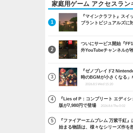
家庭用ゲーム アクセスラン
『マインクラフト』スイッ
ブラントビジュアルズに
ついにサービス開始『FF
外YouTubeチャンネルが
『ゼノブレイド2 Ninten
時のBGMが小さくなる
2026.8.5 Wed 15:20
『Lies of P：コンプリート エデ
版が7,980円で登場
2026.8.6 Thu 0:02
『ファイアーエムブレム 万紫千紅』
始まる物語は、様々なシリーズ作を