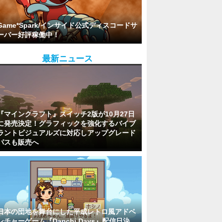
Game*Spark/インサイド公式ディスコードサ
ーバー好評稼働中！
最新ニュース
『マインクラフト』スイッチ2版が10月27日
に発売決定！グラフィックを強化するバイブ
ラントビジュアルズに対応しアップグレード
パスも販売へ
日本の団地を舞台にした平成レトロ風アドベ
ンチャーゲーム『Danchi Days』配信日決