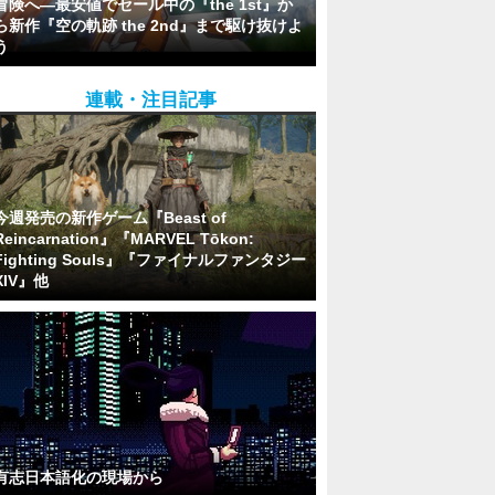
冒険へ―最安値でセール中の『the 1st』か
ら新作『空の軌跡 the 2nd』まで駆け抜けよ
う
連載・注目記事
今週発売の新作ゲーム『Beast of
Reincarnation』『MARVEL Tōkon:
Fighting Souls』『ファイナルファンタジー
XIV』他
有志日本語化の現場から