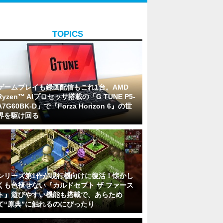
TOPICS
ゲームプレイも録画配信もこれ1台。AMD
Ryzen™ AIプロセッサ搭載の「G TUNE P5-
A7G60BK-D」で『Forza Horizon 6』の世
界を駆け回る
シリーズ第1作が現行機向けに復活！懐かし
くも色褪せない『カルドセプト ザ ファース
ト』遊びやすい機能も搭載で、あらため
て“原典”に触れるのにぴったり