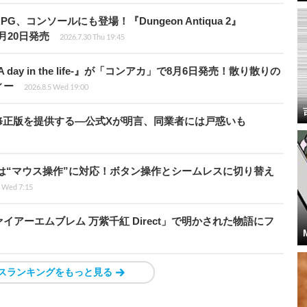
、コンソールにも登場！『Dungeon Antiqua 2』
て8月20日発売
2026.7.30 Thu 19:45
day in the life-』が「コンアカ」で8月6日発売！散り散りの
ィー
2026.8.5 Wed 19:00
の国で無修正版を提供する―公式Xが明言、同業者には戸惑いも
は“マウス操作”に対応！ボタン操作とシームレスに切り替え
5 Wed 7:15
アーエムブレム 万紫千紅 Direct」で明かされた物語にフ
スランキングをもっと見る