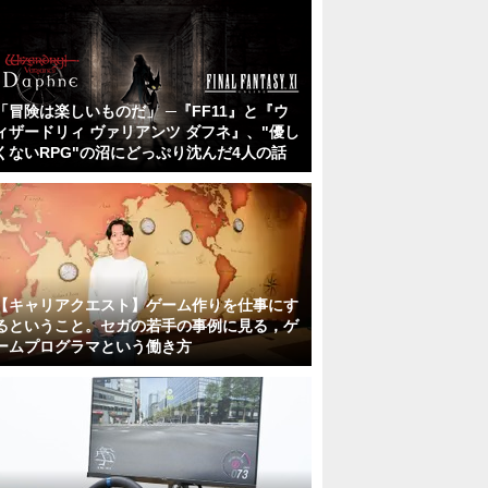
「冒険は楽しいものだ」 ─『FF11』と『ウ
ィザードリィ ヴァリアンツ ダフネ』、"優し
くないRPG"の沼にどっぷり沈んだ4人の話
【キャリアクエスト】ゲーム作りを仕事にす
るということ。セガの若手の事例に見る，ゲ
ームプログラマという働き方