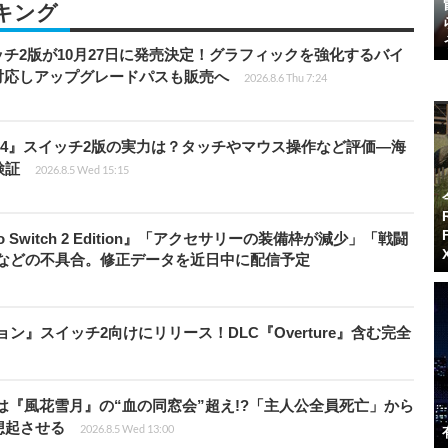
キング
チ2版が10月27日に発売決定！グラフィックを強化するバイ
対応しアップグレードパスも販売へ
2026.8.6 Thu 7:24
14』スイッチ2版の実力は？タッチやマウス操作など評価―海
検証
2026.8.5 Wed 15:15
do Switch 2 Edition』「アクセサリーの装備枠が減少」「戦闘
」などの不具合。修正データを近日中に配信予定
ィション』スイッチ2向けにリリース！DLC『Overture』含む完全
は『風花雪月』の“血の同窓会”超え!?「主人公全員死亡」から
想起させる
2026.8.5 Wed 13:00