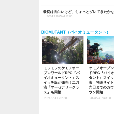
最初は面白いけど、ちょっとダレてきたか
2024.2.28 Wed 12:00
BIOMUTANT（バイオミュータント）
モフモフのケモノオー
ケモノオープン
プンワールドRPG『バ
ドRPG『バイ
イオミュータント』ス
タント』スイッ
イッチ版が発売！二刀
表―特設サイト
流「マーセナリークラ
売日までのカウ
ス」も同梱
ウン開始
2024.5.14 Tue 23:00
2023.5.4 Thu 8:30