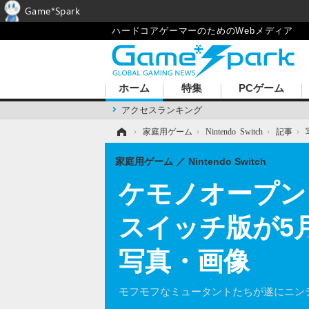
Game*Spark
ハードコアゲーマーのためのWebメディア
ホーム
特集
PCゲーム
アクセスランキング
ホーム
›
家庭用ゲーム
›
Nintendo Switch
›
記事
›
家庭用ゲーム
Nintendo Switch
ケモノオープン
スイッチ版が5月
写真・画像
モフモフなミュータントたちが遂にニン