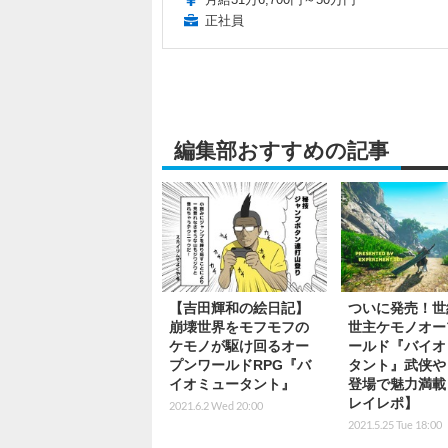
正社員
編集部おすすめの記事
【吉田輝和の絵日記】
ついに発売！世
崩壊世界をモフモフの
世主ケモノオー
ケモノが駆け回るオー
ールド『バイオ
プンワールドRPG『バ
タント』武侠や
イオミュータント』
登場で魅力満載
レイレポ】
2021.6.2 Wed 20:00
2021.5.25 Tue 18:00