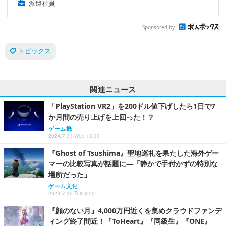
派遣社員
Sponsored by
トピックス
関連ニュース
「PlayStation VR2」を200ドル値下げしたら1日で7
か月間の売り上げを上回った！？
ゲーム機
2024.7.31 Wed 13:00
『Ghost of Tsushima』聖地巡礼を果たした海外ゲー
マーの比較写真が話題に―「静かで手付かずの特別な
場所だった」
ゲーム文化
2024.7.30 Tue 8:00
『顔のない月』4,000万円近くを集めクラウドファンデ
ィング終了間近！『ToHeart』『同級生』『ONE』