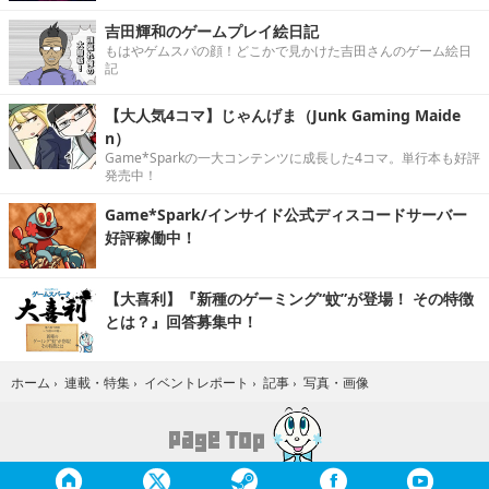
吉田輝和のゲームプレイ絵日記
もはやゲムスパの顔！どこかで見かけた吉田さんのゲーム絵日
記
【大人気4コマ】じゃんげま（Junk Gaming Maide
n）
Game*Sparkの一大コンテンツに成長した4コマ。単行本も好評
発売中！
Game*Spark/インサイド公式ディスコードサーバー
好評稼働中！
【大喜利】『新種のゲーミング“蚊”が登場！ その特徴
とは？』回答募集中！
写真・画像
ホーム
›
連載・特集
›
イベントレポート
›
記事
›