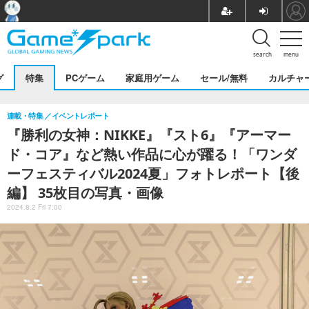
search
menu
グ
特集
PCゲーム
家庭用ゲーム
セール/無料
カルチャ
連載・特集
イベントレポート
『勝利の女神：NIKKE』『スト6』『アーマー
ド・コア』など熱い作品に心が躍る！「ワンダ
ーフェスティバル2024夏」フォトレポート【後
編】 35枚目の写真・画像
2024.8.2 Fri 7:00