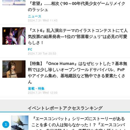
『君望』……相次ぐ90～00年代美少女ゲームリメイク
のラッシュ
ニュース
2024.7.31 Wed 11:43
『スト6』乱入演出テーマのイラストコンテストにて人
気投票の結果発表―1位の“部屋着ジュリ”は必見の可愛
らしさ！
PC
2024.7.30 Tue 20:53
【特集】『Once Human』はなぜヒットした？基本無
料では少し珍しいオープンワールドサバイバル、PvP
やアイテム集め、基地建設など熱中できる要素たくさ
ん
連載・特集
2024.7.31 Wed 12:00
イベントレポートアクセスランキング
『エースコンバット』シリーズにストーリーがある
ことを多くの人は知らなかった！？『エースコンバ