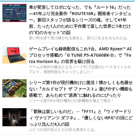
車が変形してロボになった、でも『ルート16』だった
―41年ぶり完全新作『ROUTE16R』開発者インタビュ
ー。新旧スタッフが語るシリーズの魂。そして41年
前、たった1人のために手作業で直した世界に1本だけ
の“幻のカセット”の話
長い時を経て受け継がれる過去と、新たに生まれるものとは。
ゲームプレイも録画配信もこれ1台。AMD Ryzen™ AI
プロセッサ搭載の「G TUNE P5-A7G60BK-D」で『Fo
rza Horizon 6』の世界を駆け回る
ゲーム＆制作の拠点となるノートPCで話題のレースタイトルを
プレイ。放熱性能もチェックしました！
シリーズ第1作が現行機向けに復活！懐かしくも色褪せ
ない『カルドセプト ザ ファースト』遊びやすい機能も
搭載で、あらためて“原典”に触れるのにぴったり
シリーズ第1作が現行機向けの新機能を備えて復活！
「冒険は楽しいものだ」 ─『FF11』と『ウィザードリ
ィ ヴァリアンツ ダフネ』、"優しくないRPG"の沼にど
っぷり沈んだ4人の話
ふたつの沼の住人たちが語る奥深さとは。