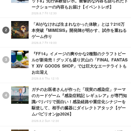
ット8』先行体験会レポ。衝撃的な内容も語られたト
ークショーの内容もお届け【イベントレポ】
2026.8.7 Fri 12:30
「AIがなければ生まれなかった体験」とは？210万
本突破『MIMESIS』開発陣が明かす、試作を重ねる
ゲーム作り
2026.8.7 Fri 19:00
『FF14』イメージの爽やかな2種類のクラフトビー
ルが新発売！グッズも盛り沢山の「FINAL FANTAS
Y XIV GOODS SHOP」では巨大なエーテライトも
お出迎え
2026.8.6 Thu 12:15
ガチのお医者さんが作った「現実の感染症」テーマ
のカードゲーム『感染症戦記 レギュレア』が専門知
識バリバリで面白い！感染経路や重症化シナジーを
駆使して、相手の臓器にダイレクトアタック【ゲー
ムパビリオンjp2026】
2026.8.2 Sun 12:30