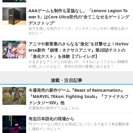
AAAゲームも制作も妥協なし。「Lenovo Legion To
wer 5」はCore Ultra世代の“全てこなせるゲーミング
デスクトップ”
迫力を感じる強力スペック。メンテナンスしやすい構造もあり
がたい！
アニマや新要素のさらなる“進化”を目撃せよ！HoYov
erse新作『崩壊：ネクサスアニマ』第2回βテストの
「進化テスト」を体験【プレイレポ】
さまざまなアニマとの出会いや、スキルによってさらに戦略性
が増したバトルなど、本作の注目の要素に迫ります！
連載・注目記事
今週発売の新作ゲーム『Beast of Reincarnation』
『MARVEL Tōkon: Fighting Souls』『ファイナルフ
ァンタジーXIV』他
今週発売の新作ゲームはこちら。
有志日本語化の現場から
PCゲーマーなら何かとお世話になっているであろう有志翻訳者
に連続インタビュー。