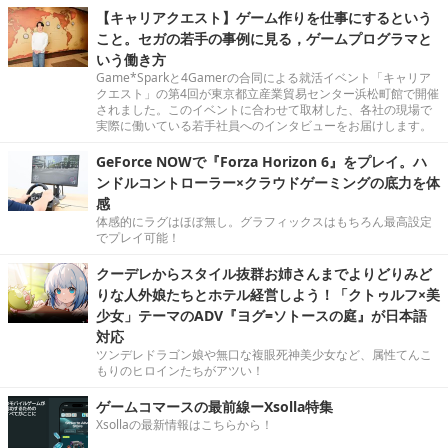
【キャリアクエスト】ゲーム作りを仕事にするという
こと。セガの若手の事例に見る，ゲームプログラマと
いう働き方
Game*Sparkと4Gamerの合同による就活イベント「キャリア
クエスト」の第4回が東京都立産業貿易センター浜松町館で開催
されました。このイベントに合わせて取材した、各社の現場で
実際に働いている若手社員へのインタビューをお届けします。
GeForce NOWで『Forza Horizon 6』をプレイ。ハ
ンドルコントローラー×クラウドゲーミングの底力を体
感
体感的にラグはほぼ無し。グラフィックスはもちろん最高設定
でプレイ可能！
クーデレからスタイル抜群お姉さんまでよりどりみど
りな人外娘たちとホテル経営しよう！「クトゥルフ×美
少女」テーマのADV『ヨグ=ソトースの庭』が日本語
対応
ツンデレドラゴン娘や無口な複眼死神美少女など、属性てんこ
もりのヒロインたちがアツい！
ゲームコマースの最前線ーXsolla特集
Xsollaの最新情報はこちらから！