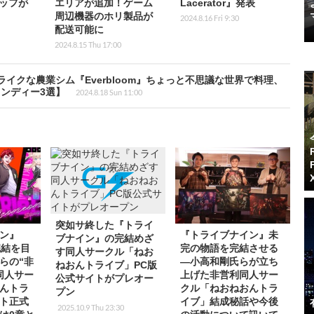
ッフが
エリアが追加！ゲーム
Lacerator』発表
周辺機器のホリ製品が
2024.8.16 Fri 9:30
配送可能に
2024.8.15 Thu 17:00
イクな農業シム『Everbloom』ちょっと不思議な世界で料理、
ンディー3選】
2024.8.18 Sun 11:00
突如サ終した『トライ
ン』
『トライブナイン』未
ブナイン』の完結めざ
完結を目
完の物語を完結させる
す同人サークル「ねお
らの“非
―小高和剛氏らが立ち
ねおんトライブ」PC版
同人サー
上げた非営利同人サー
公式サイトがプレオー
んトラ
クル「ねおねおんトラ
プン
ト正式
イブ」結成秘話や今後
2025.10.9 Thu 23:30