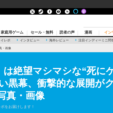
家庭用ゲーム
セール・無料
読者の声
漫画
イン
レイレポ
インタビュー
海外レビュー
注目インディーミニ問
真・画像
INE』は絶望マシマシな“死
い黒幕、衝撃的な展開が
の写真・画像
のレポをお届けします！