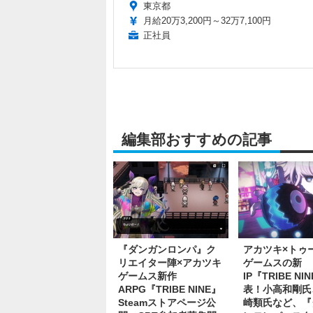
東京都
月給20万3,200円～32万7,100円
正社員
編集部おすすめの記事
『ダンガンロンパ』ク
アカツキ×トゥ
リエイター陣×アカツキ
ゲームスの新
ゲームス新作
IP『TRIBE NI
ARPG『TRIBE NINE』
表！小高和剛氏
Steamストアページ公
崎類氏など、『