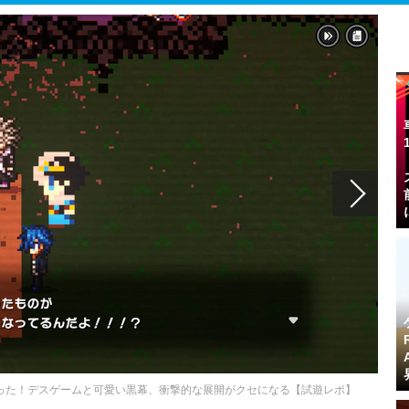
ー”だった！デスゲームと可愛い黒幕、衝撃的な展開がクセになる【試遊レポ】