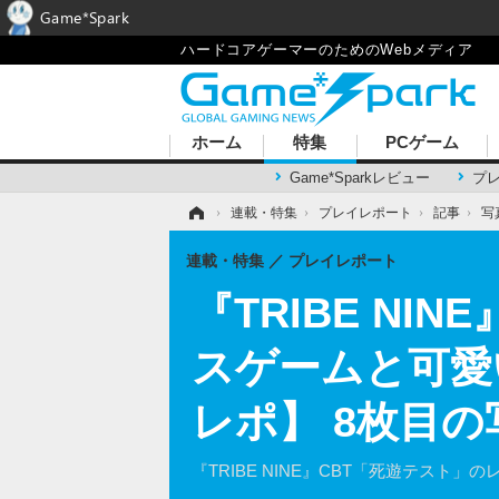
Game*Spark
ハードコアゲーマーのためのWebメディア
ホーム
特集
PCゲーム
Game*Sparkレビュー
プ
ホーム
›
連載・特集
›
プレイレポート
›
記事
›
写
連載・特集
プレイレポート
『TRIBE N
スゲームと可愛
レポ】 8枚目
『TRIBE NINE』CBT「死遊テスト」