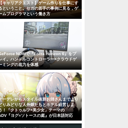
【キャリアクエスト】ゲーム作りを仕事にす
るということ。セガの若手の事例に見る，ゲ
ームプログラマという働き方
GeForce NOWで『Forza Horizon 6』をプ
レイ。ハンドルコントローラー×クラウドゲ
ーミングの底力を体感
クーデレからスタイル抜群お姉さんまでより
どりみどりな人外娘たちとホテル経営しよ
う！「クトゥルフ×美少女」テーマの
ADV『ヨグ=ソトースの庭』が日本語対応