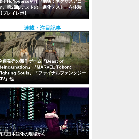
よ！HoYoverse新作『崩壊：ネクサスアニ
マ』第2回βテストの「進化テスト」を体験
【プレイレポ】
連載・注目記事
今週発売の新作ゲーム『Beast of
Reincarnation』『MARVEL Tōkon:
Fighting Souls』『ファイナルファンタジー
XIV』他
有志日本語化の現場から