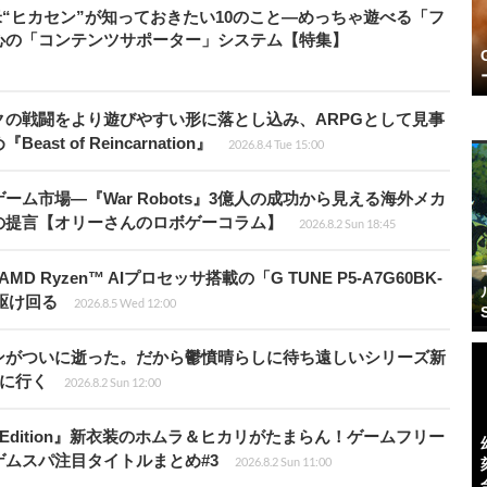
米“ヒカセン”が知っておきたい10のこと―めっちゃ遊べる「フ
心の「コンテンツサポーター」システム【特集】
の戦闘をより遊びやすい形に落とし込み、ARPGとして見事
 of Reincarnation』
2026.8.4 Tue 15:00
ム市場―『War Robots』3億人の成功から見える海外メカ
の提言【オリーさんのロボゲーコラム】
2026.8.2 Sun 18:45
Ryzen™ AIプロセッサ搭載の「G TUNE P5-A7G60BK-
を駆け回る
2026.8.5 Wed 12:00
ンがついに逝った。だから鬱憤晴らしに待ち遠しいシリーズ新
6』に行く
2026.8.2 Sun 12:00
ch 2 Edition』新衣装のホムラ＆ヒカリがたまらん！ゲームフリー
ムスパ注目タイトルまとめ#3
2026.8.2 Sun 11:00