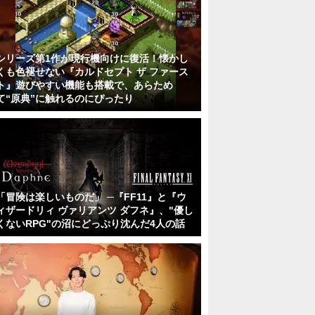
シリーズ第1作が現行機向けに復活！懐かし
くも色褪せない『カルドセプト ザ ファース
ト』遊びやすい機能も搭載で、あらため
て“原典”に触れるのにぴったり
「冒険は楽しいものだ」 ─『FF11』と『ウ
ィザードリィ ヴァリアンツ ダフネ』、"優し
くないRPG"の沼にどっぷり沈んだ4人の話