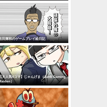
吉田輝和のゲームプレイ絵日記
【大人気4コマ】じゃんげま（Junk Gaming
Maiden）