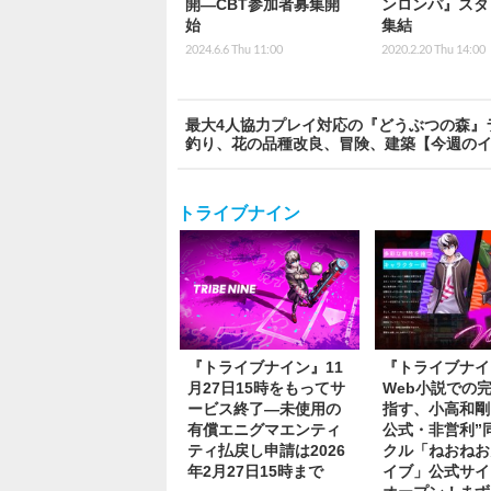
開―CBT参加者募集開
ンロンパ』スタ
始
集結
2024.6.6 Thu 11:00
2020.2.20 Thu 14:00
最大4人協力プレイ対応の『どうぶつの森』ラ
釣り、花の品種改良、冒険、建築【今週のイ
トライブナイン
『トライブナイン』11
『トライブナイ
月27日15時をもってサ
Web小説での
ービス終了―未使用の
指す、小高和剛
有償エニグマエンティ
公式・非営利”
ティ払戻し申請は2026
クル「ねおねお
年2月27日15時まで
イブ」公式サイ