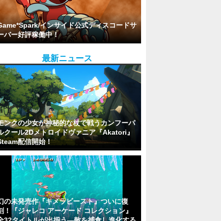
Game*Spark/インサイド公式ディスコードサ
ーバー好評稼働中！
最新ニュース
モンクの少女が神秘的な杖で戦うカンフーパ
ルクール2Dメトロイドヴァニア『Akatori』
Steam配信開始！
幻の未発売作『キメラビースト』ついに復
刻！『ジャレコ アーケード コレクション』
全32タイトルが出揃う―敵を捕食し進化する