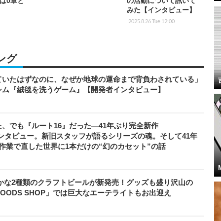
は0章と
の活動について訊いて
みた【インタビュー】
2025.8.26 Tue 12:00
ング
ていたはずなのに、なぜか地球の運命まで背負わされている」
シム『絨毯を洗うゲーム』【開発者インタビュー】
、でも『ルート16』だった―41年ぶり完全新作
者インタビュー。新旧スタッフが語るシリーズの魂。そして41年
作業で直した世界に1本だけの“幻のカセット”の話
やかな2種類のクラフトビールが新発売！グッズも盛り沢山の
XIV GOODS SHOP」では巨大なエーテライトもお出迎え