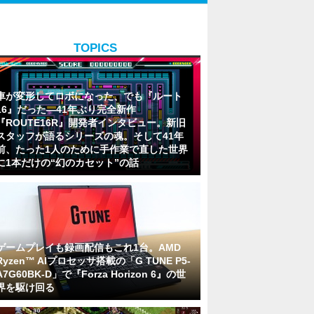
TOPICS
車が変形してロボになった、でも『ルート
16』だった―41年ぶり完全新作
『ROUTE16R』開発者インタビュー。新旧
スタッフが語るシリーズの魂。そして41年
前、たった1人のために手作業で直した世界
に1本だけの“幻のカセット”の話
ゲームプレイも録画配信もこれ1台。AMD
Ryzen™ AIプロセッサ搭載の「G TUNE P5-
A7G60BK-D」で『Forza Horizon 6』の世
界を駆け回る