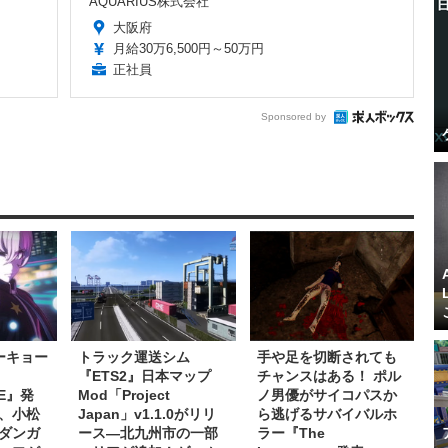
AQUARIUS株式会社
大阪府
月給30万6,500円～50万円
正社員
Sponsored by
ーキョー
トラック運送シム
手や足を切断されても
『ETS2』日本マップ
チャンスはある！ ポル
NE』発
Mod「Project
ノ男優がサイコパスか
、小松
Japan」v1.1.0がリリ
ら逃げるサバイバルホ
ダンガ
ース―北九州市の一部
ラー『The