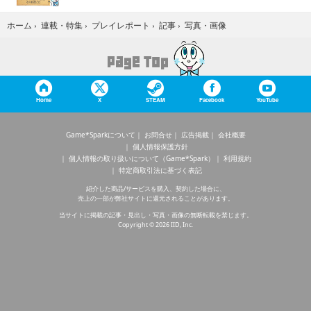
写真・画像
ホーム
›
連載・特集
›
プレイレポート
›
記事
›
Home
X
STEAM
Facebook
YouTube
Game*Sparkについて
お問合せ
広告掲載
会社概要
個人情報保護方針
個人情報の取り扱いについて（Game*Spark）
利用規約
特定商取引法に基づく表記
紹介した商品/サービスを購入、契約した場合に、
売上の一部が弊社サイトに還元されることがあります。
当サイトに掲載の記事・見出し・写真・画像の無断転載を禁じます。
Copyright © 2026 IID, Inc.