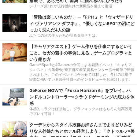
搭載で、あらためて“原典”に触れるのにぴったり
シリーズ第1作が現行機向けの新機能を備えて復活！
「冒険は楽しいものだ」 ─『FF11』と『ウィザードリ
ィ ヴァリアンツ ダフネ』、"優しくないRPG"の沼にど
っぷり沈んだ4人の話
ふたつの沼の住人たちが語る奥深さとは。
【キャリアクエスト】ゲーム作りを仕事にするという
こと。セガの若手の事例に見る，ゲームプログラマと
いう働き方
Game*Sparkと4Gamerの合同による就活イベント「キャリア
クエスト」の第4回が東京都立産業貿易センター浜松町館で開催
されました。このイベントに合わせて取材した、各社の現場で
実際に働いている若手社員へのインタビューをお届けします。
GeForce NOWで『Forza Horizon 6』をプレイ。ハ
ンドルコントローラー×クラウドゲーミングの底力を体
感
体感的にラグはほぼ無し。グラフィックスはもちろん最高設定
でプレイ可能！
クーデレからスタイル抜群お姉さんまでよりどりみど
りな人外娘たちとホテル経営しよう！「クトゥルフ×美