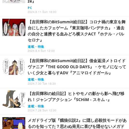
ze』
PC
2024.8.11 Sun 18:00
【吉田輝和のBitSummit絵日記】コロナ禍の東京を舞
台にしたカフェゲーム『東京珈琲パンデチカ』・過去
の自分と連携する血みどろ横スクACT『ホテル・バル
セロナ』
連載・特集
2024.8.4 Sun 12:00
【吉田輝和のBitSummit絵日記】借金返済メトロイド
ヴァニア『THE GOOD OLD DAYS』・ケモノになって
いく少女と暮らすADV『アニマロイドガール』
連載・特集
2024.7.30 Tue 18:30
【吉田輝和の絵日記】ヒトやモノの影から影へ飛び移
れ！ジャンプアクション『SCHiM - スキム -』
連載・特集
2024.7.28 Sun 12:00
メガドライブ版『餓狼伝説2』に隠し必殺技モードがあ
るのを知ってた？思わぬ発見に喜びを隠せないメガド