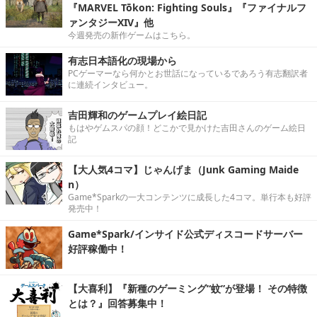
『MARVEL Tōkon: Fighting Souls』『ファイナルフ
ァンタジーXIV』他
今週発売の新作ゲームはこちら。
有志日本語化の現場から
PCゲーマーなら何かとお世話になっているであろう有志翻訳者
に連続インタビュー。
吉田輝和のゲームプレイ絵日記
もはやゲムスパの顔！どこかで見かけた吉田さんのゲーム絵日
記
【大人気4コマ】じゃんげま（Junk Gaming Maide
n）
Game*Sparkの一大コンテンツに成長した4コマ。単行本も好評
発売中！
Game*Spark/インサイド公式ディスコードサーバー
好評稼働中！
【大喜利】『新種のゲーミング“蚊”が登場！ その特徴
とは？』回答募集中！