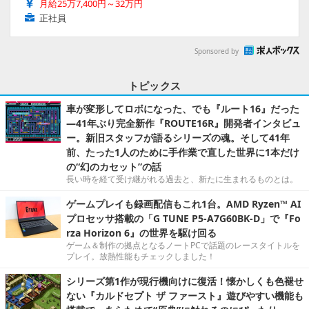
月給25万7,400円～32万円
正社員
Sponsored by
トピックス
車が変形してロボになった、でも『ルート16』だった
―41年ぶり完全新作『ROUTE16R』開発者インタビュ
ー。新旧スタッフが語るシリーズの魂。そして41年
前、たった1人のために手作業で直した世界に1本だけ
の“幻のカセット”の話
長い時を経て受け継がれる過去と、新たに生まれるものとは。
ゲームプレイも録画配信もこれ1台。AMD Ryzen™ AI
プロセッサ搭載の「G TUNE P5-A7G60BK-D」で『Fo
rza Horizon 6』の世界を駆け回る
ゲーム＆制作の拠点となるノートPCで話題のレースタイトルを
プレイ。放熱性能もチェックしました！
シリーズ第1作が現行機向けに復活！懐かしくも色褪せ
ない『カルドセプト ザ ファースト』遊びやすい機能も