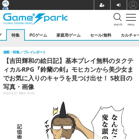
search
menu
グ
特集
PCゲーム
家庭用ゲーム
セール/無料
カルチャ
連載・特集
プレイレポート
【吉田輝和の絵日記】基本プレイ無料のタクテ
ィカルRPG『鈴蘭の剣』モヒカンから美少女ま
でお気に入りのキャラを見つけ出せ！ 5枚目の
写真・画像
2024.8.21 Wed 18:00