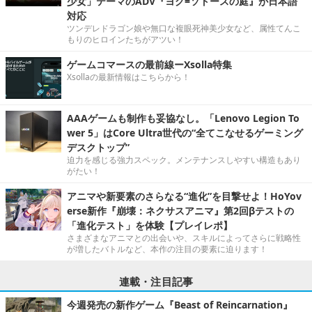
少女」テーマのADV『ヨグ=ソトースの庭』が日本語
対応
ツンデレドラゴン娘や無口な複眼死神美少女など、属性てんこ
もりのヒロインたちがアツい！
ゲームコマースの最前線ーXsolla特集
Xsollaの最新情報はこちらから！
AAAゲームも制作も妥協なし。「Lenovo Legion To
wer 5」はCore Ultra世代の“全てこなせるゲーミング
デスクトップ”
迫力を感じる強力スペック。メンテナンスしやすい構造もあり
がたい！
アニマや新要素のさらなる“進化”を目撃せよ！HoYov
erse新作『崩壊：ネクサスアニマ』第2回βテストの
「進化テスト」を体験【プレイレポ】
さまざまなアニマとの出会いや、スキルによってさらに戦略性
が増したバトルなど、本作の注目の要素に迫ります！
連載・注目記事
今週発売の新作ゲーム『Beast of Reincarnation』