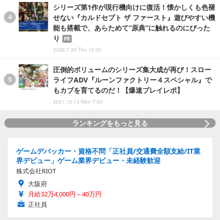
シリーズ第1作が現行機向けに復活！懐かしくも色褪
せない『カルドセプト ザ ファースト』遊びやすい機
能も搭載で、あらためて“原典”に触れるのにぴった
り
PR
2026.7.30 Thu 12:00
圧倒的ボリュームのシリーズ集大成が再び！スロー
ライフADV『ルーンファクトリー４スペシャル』で
もカブを育てるのだ！【爆速プレイレポ】
2021.12.13 Mon 7:00
ランキングをもっと見る
ゲームデバッカー・資格不問「正社員/交通費全額支給/IT業
界デビュー」ゲーム業界デビュー・未経験歓迎
株式会社RIOT
大阪府
月給32万4,000円～40万円
正社員