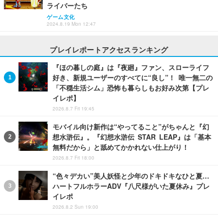
ライバーたち
ゲーム文化
2024.8.19 Mon 12:47
プレイレポートアクセスランキング
『ほの暮しの庭』は『夜廻』ファン、スローライフ
好き、新規ユーザーのすべてに“良し”！ 唯一無二の
「不穏生活シム」恐怖も暮らしもお好み次第【プレ
イレポ】
2026.8.7 Fri 19:45
モバイル向け新作は“やってること”がちゃんと『幻
想水滸伝』。『幻想水滸伝 STAR LEAP』は「基本
無料だから」と舐めてかかれない仕上がり！
2026.8.7 Fri 18:00
“色々デカい”美人妖怪と少年のドキドキなひと夏…
ハートフルホラーADV『八尺様がいた夏休み』プレ
イレポ
2026.8.2 Sun 19:00