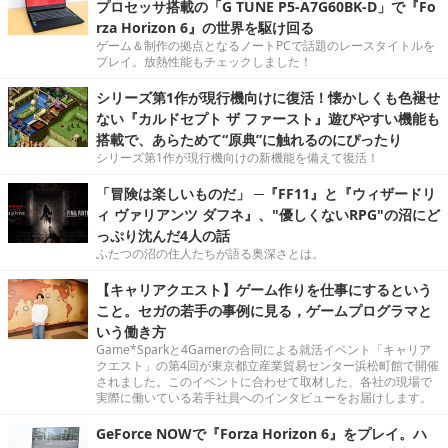
プロセッサ搭載の「G TUNE P5-A7G60BK-D」で『Fo
rza Horizon 6』の世界を駆け回る
ゲーム＆制作の拠点となるノートPCで話題のレースタイトルを
プレイ。放熱性能もチェックしました！
シリーズ第1作が現行機向けに復活！懐かしくも色褪せ
ない『カルドセプト ザ ファースト』遊びやすい機能も
搭載で、あらためて“原典”に触れるのにぴったり
シリーズ第1作が現行機向けの新機能を備えて復活！
「冒険は楽しいものだ」 ─『FF11』と『ウィザードリ
ィ ヴァリアンツ ダフネ』、"優しくないRPG"の沼にど
っぷり沈んだ4人の話
ふたつの沼の住人たちが語る奥深さとは。
【キャリアクエスト】ゲーム作りを仕事にするという
こと。セガの若手の事例に見る，ゲームプログラマと
いう働き方
Game*Sparkと4Gamerの合同による就活イベント「キャリア
クエスト」の第4回が東京都立産業貿易センター浜松町館で開催
されました。このイベントに合わせて取材した、各社の現場で
実際に働いている若手社員へのインタビューをお届けします。
GeForce NOWで『Forza Horizon 6』をプレイ。ハ