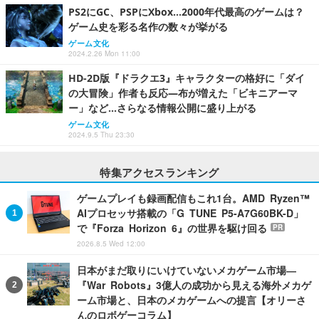
PS2にGC、PSPにXbox…2000年代最高のゲームは？
ゲーム史を彩る名作の数々が挙がる
ゲーム文化
2024.2.26 Mon 11:00
HD-2D版『ドラクエ3』キャラクターの格好に「ダイ
の大冒険」作者も反応―布が増えた「ビキニアーマ
ー」など…さらなる情報公開に盛り上がる
ゲーム文化
2024.9.5 Thu 23:30
特集アクセスランキング
ゲームプレイも録画配信もこれ1台。AMD Ryzen™
AIプロセッサ搭載の「G TUNE P5-A7G60BK-D」
で『Forza Horizon 6』の世界を駆け回る
PR
2026.8.5 Wed 12:00
日本がまだ取りにいけていないメカゲーム市場―
『War Robots』3億人の成功から見える海外メカゲ
ーム市場と、日本のメカゲームへの提言【オリーさ
んのロボゲーコラム】