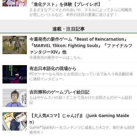
「進化テスト」を体験【プレイレポ】
さまざまなアニマとの出会いや、スキルによってさらに戦略性
が増したバトルなど、本作の注目の要素に迫ります！
連載・注目記事
今週発売の新作ゲーム『Beast of Reincarnation』
『MARVEL Tōkon: Fighting Souls』『ファイナルフ
ァンタジーXIV』他
今週発売の新作ゲームはこちら。
有志日本語化の現場から
PCゲーマーなら何かとお世話になっているであろう有志翻訳者
に連続インタビュー。
吉田輝和のゲームプレイ絵日記
もはやゲムスパの顔！どこかで見かけた吉田さんのゲーム絵日
記
【大人気4コマ】じゃんげま（Junk Gaming Maide
n）
Game*Sparkの一大コンテンツに成長した4コマ。単行本も好評
発売中！