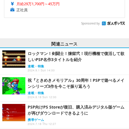
月給29万1,700円～45万円
正社員
Sponsored by
関連ニュース
ロックマン！剣闘士！煉獄弐！現行機種で復活して欲
しいPSP名作3タイトルを紹介
連載・特集
2024.9.1 Sun 14:00
祝『ときめきメモリアル』30周年！PSPで遊べるメイ
ンシリーズ3作を今こそ振り返ろう
連載・特集
2024.8.18 Sun 12:00
PSP向けPS Storeが復旧、購入済みデジタル版ゲーム
が再びダウンロードできるように
携帯ゲーム
2024.7.18 Thu 12:27