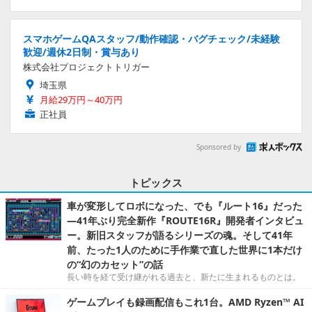
スマホゲームQAスタッフ/動作確認・バグチェック/未経験
歓迎/週休2日制・賞与あり
株式会社プロジェクトトリガー
埼玉県
月給29万円～40万円
正社員
Sponsored by
トピックス
車が変形してロボになった、でも『ルート16』だった
―41年ぶり完全新作『ROUTE16R』開発者インタビュ
ー。新旧スタッフが語るシリーズの魂。そして41年
前、たった1人のために手作業で直した世界に1本だけ
の“幻のカセット”の話
長い時を経て受け継がれる過去と、新たに生まれるものとは。
ゲームプレイも録画配信もこれ1台。AMD Ryzen™ AI