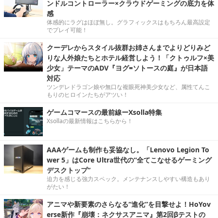
ンドルコントローラー×クラウドゲーミングの底力を体
感
体感的にラグはほぼ無し。グラフィックスはもちろん最高設定
でプレイ可能！
クーデレからスタイル抜群お姉さんまでよりどりみど
りな人外娘たちとホテル経営しよう！「クトゥルフ×美
少女」テーマのADV『ヨグ=ソトースの庭』が日本語
対応
ツンデレドラゴン娘や無口な複眼死神美少女など、属性てんこ
もりのヒロインたちがアツい！
ゲームコマースの最前線ーXsolla特集
Xsollaの最新情報はこちらから！
AAAゲームも制作も妥協なし。「Lenovo Legion To
wer 5」はCore Ultra世代の“全てこなせるゲーミング
デスクトップ”
迫力を感じる強力スペック。メンテナンスしやすい構造もあり
がたい！
アニマや新要素のさらなる“進化”を目撃せよ！HoYov
erse新作『崩壊：ネクサスアニマ』第2回βテストの