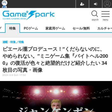
search
menu
グ
特集
PCゲーム
家庭用ゲーム
セール/無料
カルチャ
連載・特集
特集
ピエール瀧プロデュース！“くだらないのに、
やめられない。”ミニゲーム集『バイトヘル200
0』の復活が色々と絶望的だけど紹介したい 34
枚目の写真・画像
2024.9.8 Sun 17:00