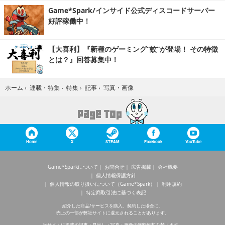
Game*Spark/インサイド公式ディスコードサーバー
好評稼働中！
【大喜利】『新種のゲーミング“蚊”が登場！ その特徴
とは？』回答募集中！
写真・画像
ホーム
›
連載・特集
›
特集
›
記事
›
Home
X
STEAM
Facebook
YouTube
Game*Sparkについて
お問合せ
広告掲載
会社概要
個人情報保護方針
個人情報の取り扱いについて（Game*Spark）
利用規約
特定商取引法に基づく表記
紹介した商品/サービスを購入、契約した場合に、
売上の一部が弊社サイトに還元されることがあります。
当サイトに掲載の記事・見出し・写真・画像の無断転載を禁じます。