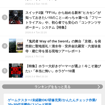
2026.8.2 Sun 18:45
スイッチ2版『FF14』から始める新米“ヒカセン”が
知っておきたい10のこと―めっちゃ遊べる「フリー
トライアル」や、初心者でも安心の「コンテンツサ
ポーター」システム【特集】
2026.8.4 Tue 22:20
『鬼武者 Way of the Sword』の舞台「京都」を発
売前に聖地巡礼！清水寺・安井金比羅宮・六道珍皇
寺・建仁寺を巡る現地ツアーレポート
2026.8.7 Fri 7:00
【特集】ホラー大好きゲーマーが選ぶ！今こそ遊び
たい「本当に怖い」ホラゲー10選
2026.5.6 Wed 20:30
ランキングをもっと見る
ゲームテスター/未経験OK/研修充実/かんたんチェック作業/
20~30代活躍中/スピード採用