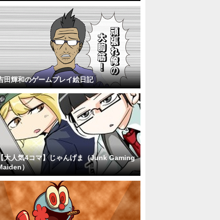
吉田輝和のゲームプレイ絵日記
【大人気4コマ】じゃんげま（Junk Gaming
Maiden）