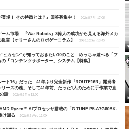
が登場！ その特徴とは？』回答募集中！
2026.8.7 Fri 17:05
ム市場―『War Robots』3億人の成功から見える海外メカ
の提言【オリーさんのロボゲーコラム】
2026.8.2 Sun 18:45
米“ヒカセン”が知っておきたい10のこと―めっちゃ遊べる「フ
心の「コンテンツサポーター」システム【特集】
ト16』だった―41年ぶり完全新作『ROUTE16R』開発者
リーズの魂。そして41年前、たった1人のために手作業で直
”の話
2026.8.6 Thu 12:00
Ryzen™ AIプロセッサ搭載の「G TUNE P5-A7G60BK-
を駆け回る
2026.8.5 Wed 12:00