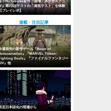
よ！HoYoverse新作『崩壊：ネクサスアニ
マ』第2回βテストの「進化テスト」を体験
【プレイレポ】
連載・注目記事
今週発売の新作ゲーム『Beast of
Reincarnation』『MARVEL Tōkon:
Fighting Souls』『ファイナルファンタジー
XIV』他
有志日本語化の現場から