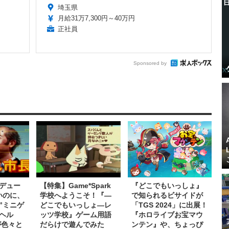
埼玉県
月給31万7,300円～40万円
正社員
Sponsored by
デュー
【特集】Game*Spark
『どこでもいっしょ』
いのに、
学校へようこそ！『―
で知られるビサイドが
”ミニゲ
どこでもいっしょ―レ
「TGS 2024」に出展！
ヘル
ッツ学校』ゲーム用語
『ホロライブお宝マウ
が色々と
だらけで遊んでみた
ンテン』や、ちょっぴ