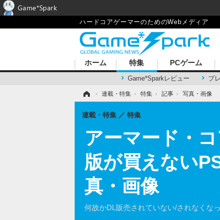
Game*Spark
ハードコアゲーマーのためのWebメディア
ホーム
特集
PCゲーム
Game*Sparkレビュー
プ
ホーム
›
連載・特集
›
特集
›
記事
›
写真・画像
連載・特集
特集
アーマード・コ
版が買えないPS
真・画像
何故かDL販売されていない/されなくな