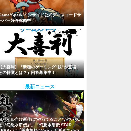
Game*Spark/インサイド公式ディスコードサ
ーバー好評稼働中！
【大喜利】『新種のゲーミング“蚊”が登場！
その特徴とは？』回答募集中！
最新ニュース
モバイル向け新作は“やってること”がちゃん
と『幻想水滸伝』。『幻想水滸伝 STAR
LEAP』は「基本無料だから」と舐めてかか