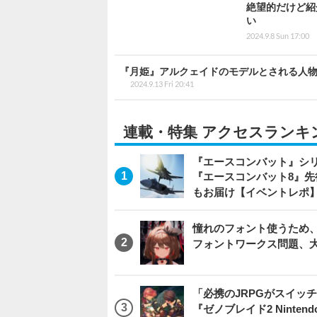
絶望的だけど紹
い
2024.9.8 Sun 17:00
『月姫』アルクェイドのモデルとされる人物
2024.9.13 Fri 20:41
連載・特集 アクセスランキ
『エースコンバット』シ
『エースコンバット8』
もお届け【イベントレポ
憧れのフォント使うため、
フォントワークス問題、
「必携のJRPGがスイッ
『ゼノブレイド2 Nintendo S