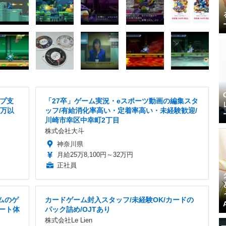
プ支
「27卒」ゲーム実況・eスポーツ動画の編集スタ
0万以
ッフ/有給消化率高い・定着率高い・未経験歓迎/
川崎市幸区中幸町2丁目
株式会社大斗
神奈川県
月給25万8,100円～32万円
正社員
ームのゲ
カードゲーム封入スタッフ/未経験OK/カードの
ポート体
パック詰め/OJTあり
株式会社Le Lien