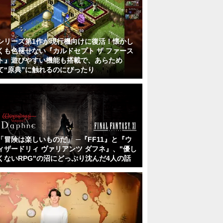
シリーズ第1作が現行機向けに復活！懐かし
くも色褪せない『カルドセプト ザ ファース
ト』遊びやすい機能も搭載で、あらため
て“原典”に触れるのにぴったり
「冒険は楽しいものだ」 ─『FF11』と『ウ
ィザードリィ ヴァリアンツ ダフネ』、"優し
くないRPG"の沼にどっぷり沈んだ4人の話