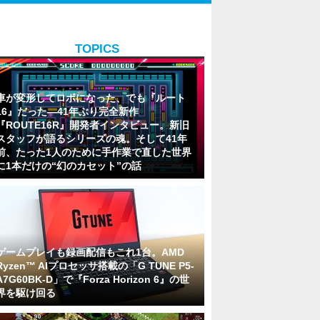
TOPICS
車が変形してロボになった、でも『ルート
16』だった―41年ぶり完全新作
『ROUTE16R』開発者インタビュー。新旧
スタッフが語るシリーズの魂。そして41年
前、たった1人のために手作業で直した世界
に1本だけの“幻のカセット”の話
ゲームプレイも録画配信もこれ1台。AMD
Ryzen™ AIプロセッサ搭載の「G TUNE P5-
A7G60BK-D」で『Forza Horizon 6』の世
界を駆け回る