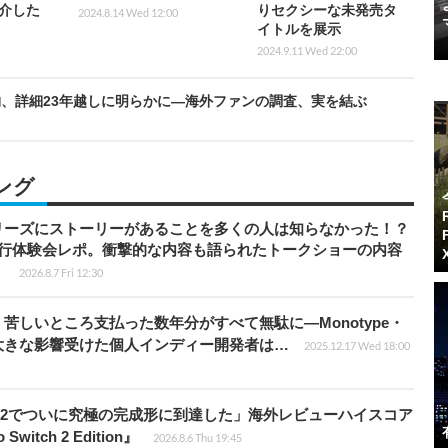
介した
りセクシーな未発売タ
2024.8.14 Wed 12:00
イトルを展示
2024.9.11 Wed 22:00
、詳細23年越しに明らかに―海外ファンの調査、実を結ぶ
ング
リーズにストーリーがあることを多くの人は知らなかった！？
先行体験会レポ。衝撃的な内容も語られたトークショーの内容
】
2026.8.7 Fri 12:30
苦しいところ支払った数年分がすべて無駄に―Monotype・
大きな影響受けた個人インディー開発者は…
2025.12.17 Wed 18:00
チ2でついに究極の完成形に到達した」海外レビューハイスコア
witch 2 Edition』
2026.8.6 Thu 19:45