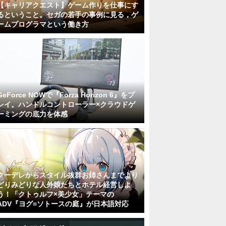
【キャリアクエスト】ゲーム作りを仕事にす
るということ。セガの若手の事例に見る，ゲ
ームプログラマという働き方
GeForce NOWで『Forza Horizon 6』をプ
レイ。ハンドルコントローラー×クラウドゲ
ーミングの底力を体感
クーデレからスタイル抜群お姉さんまでより
どりみどりな人外娘たちとホテル経営しよ
う！「クトゥルフ×美少女」テーマの
ADV『ヨグ=ソトースの庭』が日本語対応