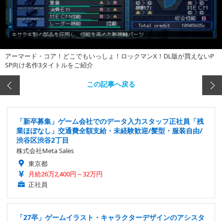
アーマード・コア！どこでもいっしょ！ロックマンX！DL版が買えないP
SP向け名作3タイトルをご紹介
この記事へ戻る
「新卒募集」ゲーム会社でのデータ入力スタッフ正社員「残
業ほぼなし」交通費全額支給・未経験歓迎/髪型・服装自由/
渋谷区渋谷2丁目
株式会社Meta Sales
東京都
月給26万2,400円～32万円
正社員
「27卒」ゲームイラスト・キャラクターデザインのアシスタ