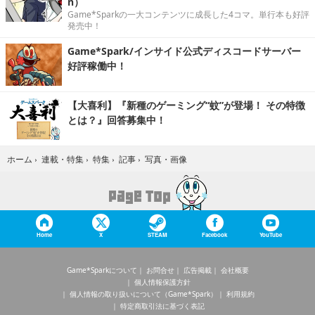
n）
Game*Sparkの一大コンテンツに成長した4コマ。単行本も好評
発売中！
Game*Spark/インサイド公式ディスコードサーバー
好評稼働中！
【大喜利】『新種のゲーミング“蚊”が登場！ その特徴
とは？』回答募集中！
写真・画像
ホーム
›
連載・特集
›
特集
›
記事
›
Home
X
STEAM
Facebook
YouTube
Game*Sparkについて
お問合せ
広告掲載
会社概要
個人情報保護方針
個人情報の取り扱いについて（Game*Spark）
利用規約
特定商取引法に基づく表記