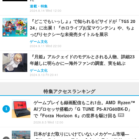
連載・特集
2024.8.14 Wed 12:00
『どこでもいっしょ』で知られるビサイドが「TGS 20
24」に出展！『ホロライブお宝マウンテン』や、ちょ
っぴりセクシーな未発売タイトルを展示
ゲーム文化
2024.9.11 Wed 22:00
『月姫』アルクェイドのモデルとされる人物、詳細23
年越しに明らかに―海外ファンの調査、実を結ぶ
ゲーム文化
2024.9.13 Fri 20:41
特集アクセスランキング
ゲームプレイも録画配信もこれ1台。AMD Ryzen™
AIプロセッサ搭載の「G TUNE P5-A7G60BK-D」
で『Forza Horizon 6』の世界を駆け回る
PR
2026.8.5 Wed 12:00
日本がまだ取りにいけていないメカゲーム市場―