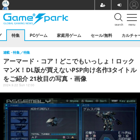
search
menu
グ
特集
PCゲーム
家庭用ゲーム
セール/無料
カルチャ
連載・特集
特集
アーマード・コア！どこでもいっしょ！ロック
マンX！DL版が買えないPSP向け名作3タイトル
をご紹介 21枚目の写真・画像
2024.9.22 Sun 12:00