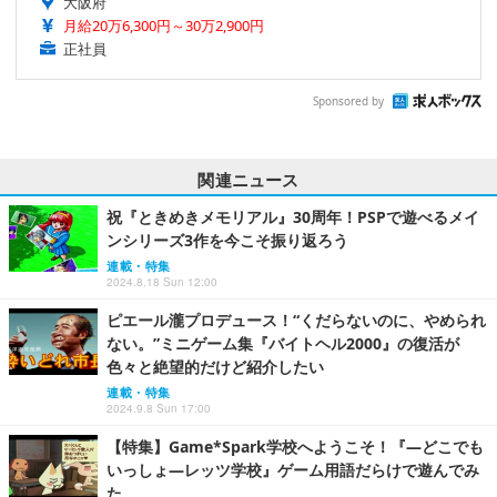
大阪府
月給20万6,300円～30万2,900円
正社員
Sponsored by
関連ニュース
祝『ときめきメモリアル』30周年！PSPで遊べるメイ
ンシリーズ3作を今こそ振り返ろう
連載・特集
2024.8.18 Sun 12:00
ピエール瀧プロデュース！“くだらないのに、やめられ
ない。”ミニゲーム集『バイトヘル2000』の復活が
色々と絶望的だけど紹介したい
連載・特集
2024.9.8 Sun 17:00
【特集】Game*Spark学校へようこそ！『―どこでも
いっしょ―レッツ学校』ゲーム用語だらけで遊んでみ
た