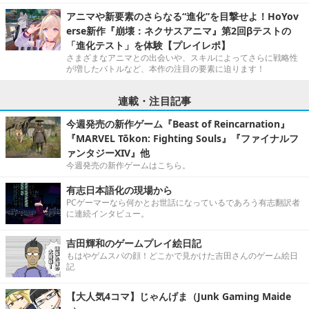
アニマや新要素のさらなる“進化”を目撃せよ！HoYov
erse新作『崩壊：ネクサスアニマ』第2回βテストの
「進化テスト」を体験【プレイレポ】
さまざまなアニマとの出会いや、スキルによってさらに戦略性
が増したバトルなど、本作の注目の要素に迫ります！
連載・注目記事
今週発売の新作ゲーム『Beast of Reincarnation』
『MARVEL Tōkon: Fighting Souls』『ファイナルフ
ァンタジーXIV』他
今週発売の新作ゲームはこちら。
有志日本語化の現場から
PCゲーマーなら何かとお世話になっているであろう有志翻訳者
に連続インタビュー。
吉田輝和のゲームプレイ絵日記
もはやゲムスパの顔！どこかで見かけた吉田さんのゲーム絵日
記
【大人気4コマ】じゃんげま（Junk Gaming Maide