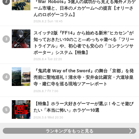
『War Robots』3億人の成功から見える海外メカゲ
ーム市場と、日本のメカゲームへの提言【オリーさ
んのロボゲーコラム】
2026.8.2 Sun 18:45
スイッチ2版『FF14』から始める新米“ヒカセン”が
知っておきたい10のこと―めっちゃ遊べる「フリー
トライアル」や、初心者でも安心の「コンテンツサ
ポーター」システム【特集】
2026.8.4 Tue 22:20
『鬼武者 Way of the Sword』の舞台「京都」を発
売前に聖地巡礼！清水寺・安井金比羅宮・六道珍皇
寺・建仁寺を巡る現地ツアーレポート
2026.8.7 Fri 7:00
【特集】ホラー大好きゲーマーが選ぶ！今こそ遊び
たい「本当に怖い」ホラゲー10選
2026.5.6 Wed 20:30
ランキングをもっと見る