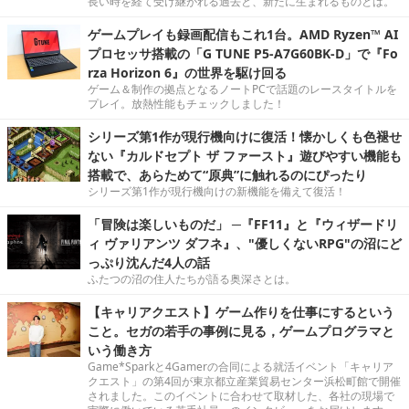
長い時を経て受け継がれる過去と、新たに生まれるものとは。
ゲームプレイも録画配信もこれ1台。AMD Ryzen™ AI
プロセッサ搭載の「G TUNE P5-A7G60BK-D」で『Fo
rza Horizon 6』の世界を駆け回る
ゲーム＆制作の拠点となるノートPCで話題のレースタイトルを
プレイ。放熱性能もチェックしました！
シリーズ第1作が現行機向けに復活！懐かしくも色褪せ
ない『カルドセプト ザ ファースト』遊びやすい機能も
搭載で、あらためて“原典”に触れるのにぴったり
シリーズ第1作が現行機向けの新機能を備えて復活！
「冒険は楽しいものだ」 ─『FF11』と『ウィザードリ
ィ ヴァリアンツ ダフネ』、"優しくないRPG"の沼にど
っぷり沈んだ4人の話
ふたつの沼の住人たちが語る奥深さとは。
【キャリアクエスト】ゲーム作りを仕事にするという
こと。セガの若手の事例に見る，ゲームプログラマと
いう働き方
Game*Sparkと4Gamerの合同による就活イベント「キャリア
クエスト」の第4回が東京都立産業貿易センター浜松町館で開催
されました。このイベントに合わせて取材した、各社の現場で