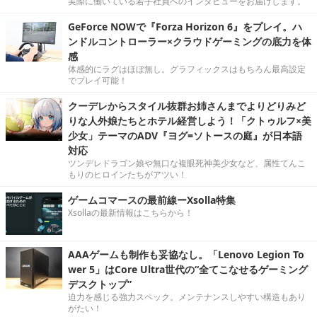
実際に働いている若手社員へのインタビューをお届けします。
GeForce NOWで『Forza Horizon 6』をプレイ。ハ
ンドルコントローラー×クラウドゲーミングの底力を体
感
体感的にラグはほぼ無し。グラフィックスはもちろん最高設定
でプレイ可能！
クーデレからスタイル抜群お姉さんまでよりどりみど
りな人外娘たちとホテル経営しよう！「クトゥルフ×美
少女」テーマのADV『ヨグ=ソトースの庭』が日本語
対応
ツンデレドラゴン娘や無口な複眼死神美少女など、属性てんこ
もりのヒロインたちがアツい！
ゲームコマースの最前線ーXsolla特集
Xsollaの最新情報はこちらから！
AAAゲームも制作も妥協なし。「Lenovo Legion To
wer 5」はCore Ultra世代の“全てこなせるゲーミング
デスクトップ”
迫力を感じる強力スペック。メンテナンスしやすい構造もあり
がたい！