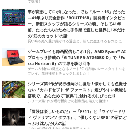
て登場！
車が変形してロボになった、でも『ルート16』だった
―41年ぶり完全新作『ROUTE16R』開発者インタビュ
ー。新旧スタッフが語るシリーズの魂。そして41年
前、たった1人のために手作業で直した世界に1本だけ
の“幻のカセット”の話
長い時を経て受け継がれる過去と、新たに生まれるものとは。
ゲームプレイも録画配信もこれ1台。AMD Ryzen™ AI
プロセッサ搭載の「G TUNE P5-A7G60BK-D」で『Fo
rza Horizon 6』の世界を駆け回る
ゲーム＆制作の拠点となるノートPCで話題のレースタイトルを
プレイ。放熱性能もチェックしました！
シリーズ第1作が現行機向けに復活！懐かしくも色褪せ
ない『カルドセプト ザ ファースト』遊びやすい機能も
搭載で、あらためて“原典”に触れるのにぴったり
シリーズ第1作が現行機向けの新機能を備えて復活！
「冒険は楽しいものだ」 ─『FF11』と『ウィザードリ
ィ ヴァリアンツ ダフネ』、"優しくないRPG"の沼にど
っぷり沈んだ4人の話
ふたつの沼の住人たちが語る奥深さとは。