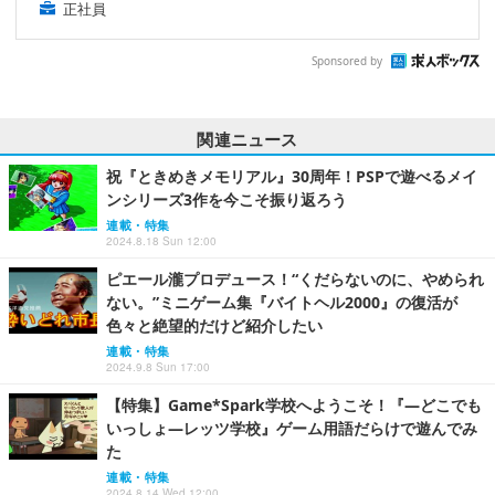
正社員
Sponsored by
関連ニュース
祝『ときめきメモリアル』30周年！PSPで遊べるメイ
ンシリーズ3作を今こそ振り返ろう
連載・特集
2024.8.18 Sun 12:00
ピエール瀧プロデュース！“くだらないのに、やめられ
ない。”ミニゲーム集『バイトヘル2000』の復活が
色々と絶望的だけど紹介したい
連載・特集
2024.9.8 Sun 17:00
【特集】Game*Spark学校へようこそ！『―どこでも
いっしょ―レッツ学校』ゲーム用語だらけで遊んでみ
た
連載・特集
2024.8.14 Wed 12:00