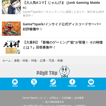
【大人気4コマ】じゃんげま（Junk Gaming Maide
n）
Game*Sparkの一大コンテンツに成長した4コマ。単行本も好評
発売中！
Game*Spark/インサイド公式ディスコードサーバー
好評稼働中！
【大喜利】『新種のゲーミング“蚊”が登場！ その特徴
とは？』回答募集中！
写真・画像
ホーム
›
連載・特集
›
特集
›
記事
›
Home
X
STEAM
Facebook
YouTube
Game*Sparkについて
お問合せ
広告掲載
会社概要
個人情報保護方針
個人情報の取り扱いについて（Game*Spark）
利用規約