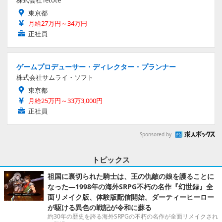
東京都
月給27万円～34万円
正社員
ゲームプロデューサー・ディレクター・プランナー
株式会社サムライ・ソフト
東京都
月給25万円～33万3,000円
正社員
Sponsored by
トピックス
祖国に裏切られた騎士は、王の仇敵の娘を護ることに
なった―1998年の海外SRPG不朽の名作『幻世録』全
面リメイク版、体験版配信開始。ダーティーヒーロー
が駆ける異色の戦記が令和に蘇る
約30年の歴史を誇る海外SRPGの不朽の名作が全面リメイクされ