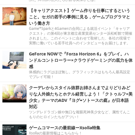
【キャリアクエスト】ゲーム作りを仕事にするという
こと。セガの若手の事例に見る，ゲームプログラマと
いう働き方
Game*Sparkと4Gamerの合同による就活イベント「キャリア
クエスト」の第4回が東京都立産業貿易センター浜松町館で開催
されました。このイベントに合わせて取材した、各社の現場で
実際に働いている若手社員へのインタビューをお届けします。
GeForce NOWで『Forza Horizon 6』をプレイ。ハ
ンドルコントローラー×クラウドゲーミングの底力を体
感
体感的にラグはほぼ無し。グラフィックスはもちろん最高設定
でプレイ可能！
クーデレからスタイル抜群お姉さんまでよりどりみど
りな人外娘たちとホテル経営しよう！「クトゥルフ×美
少女」テーマのADV『ヨグ=ソトースの庭』が日本語
対応
ツンデレドラゴン娘や無口な複眼死神美少女など、属性てんこ
もりのヒロインたちがアツい！
ゲームコマースの最前線ーXsolla特集
Xsollaの最新情報はこちらから！