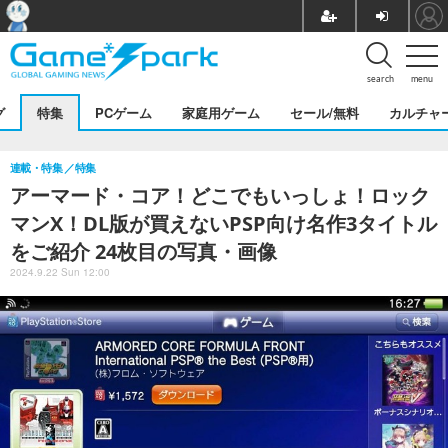
search
menu
グ
特集
PCゲーム
家庭用ゲーム
セール/無料
カルチャ
連載・特集
特集
アーマード・コア！どこでもいっしょ！ロック
マンX！DL版が買えないPSP向け名作3タイトル
をご紹介 24枚目の写真・画像
2024.9.22 Sun 12:00