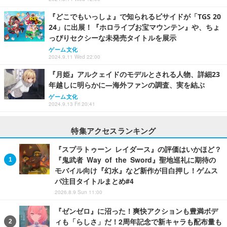
『どこでもいっしょ』で知られるビサイドが「TGS 20
24」に出展！『ホロライブお宝マウンテン』や、ちょ
っぴりセクシーな未発売タイトルを展示
ゲーム文化
2024.9.11 Wed 22:00
『月姫』アルクェイドのモデルとされる人物、詳細23
年越しに明らかに―海外ファンの調査、実を結ぶ
ゲーム文化
2024.9.13 Fri 20:41
特集アクセスランキング
『スプラトゥーン レイダース』の評価はいかほど？
『鬼武者 Way of the Sword』聖地巡礼に期待の
モバイル向け『幻水』など新作が目白押し！ゲムス
パ注目タイトルまとめ#4
2026.8.9 Sun 11:00
『ゼンゼロ』に沼った！爽快アクションも豊満ボデ
ィも「らしさ」だ！2周年記念で新キャラも配布量も