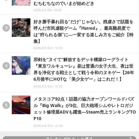
むちむちなのでいまが始めどき
2026.8.8 Sat 19:00
好き勝手暴れ回る“だけ”じゃない。残虐さで話題を
呼んだ市民虐殺ゲーム『Hatred』、最高難易度で
は“狩られる側”に―一変する楽しみ方をご紹介【特
集】
2026.8.9 Sun 12:30
邪剣を“ヌイて”解放するデッキ構築ローグライト
『東京ワルキューレ』昼は普通の女子大生、夜は世
界を浄化する戦士として戦う令和のヌキゲー【26年
6月後半にHOTな「美少女ゲー」はこれだ！】
2026.8.9 Sun 10:30
メタスコア92点！話題の協力オープンワールドパズ
ル『Big Walk』が3位、巨大砲塔シムやレトロガジ
ェット修理屋ADVも躍進―Steam売上ランキングTO
P10
2026.8.9 Sun 12:45