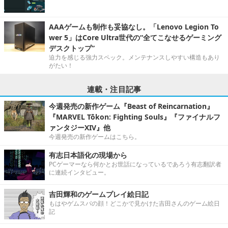
AAAゲームも制作も妥協なし。「Lenovo Legion To
wer 5」はCore Ultra世代の“全てこなせるゲーミング
デスクトップ”
迫力を感じる強力スペック。メンテナンスしやすい構造もあり
がたい！
連載・注目記事
今週発売の新作ゲーム『Beast of Reincarnation』
『MARVEL Tōkon: Fighting Souls』『ファイナルフ
ァンタジーXIV』他
今週発売の新作ゲームはこちら。
有志日本語化の現場から
PCゲーマーなら何かとお世話になっているであろう有志翻訳者
に連続インタビュー。
吉田輝和のゲームプレイ絵日記
もはやゲムスパの顔！どこかで見かけた吉田さんのゲーム絵日
記