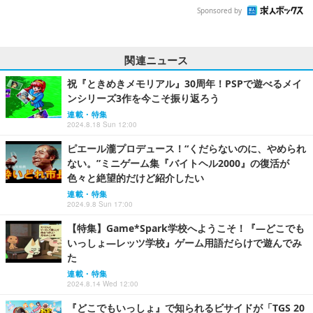
Sponsored by
関連ニュース
祝『ときめきメモリアル』30周年！PSPで遊べるメイ
ンシリーズ3作を今こそ振り返ろう
連載・特集
2024.8.18 Sun 12:00
ピエール瀧プロデュース！“くだらないのに、やめられ
ない。”ミニゲーム集『バイトヘル2000』の復活が
色々と絶望的だけど紹介したい
連載・特集
2024.9.8 Sun 17:00
【特集】Game*Spark学校へようこそ！『―どこでも
いっしょ―レッツ学校』ゲーム用語だらけで遊んでみ
た
連載・特集
2024.8.14 Wed 12:00
『どこでもいっしょ』で知られるビサイドが「TGS 20