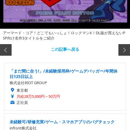
アーマード・コア！どこでもいっしょ！ロックマンX！DL版が買えないP
SP向け名作3タイトルをご紹介
この記事へ戻る
「まだ間に合う!」/未経験採用枠/ゲームデバッガー/年間休
日125日以上
株式会社RIOT GROUP
東京都
月給28万5,000円～50万円
正社員
未経験可/研修充実/ゲーム・スマホアプリのバグチェック
infront株式会社