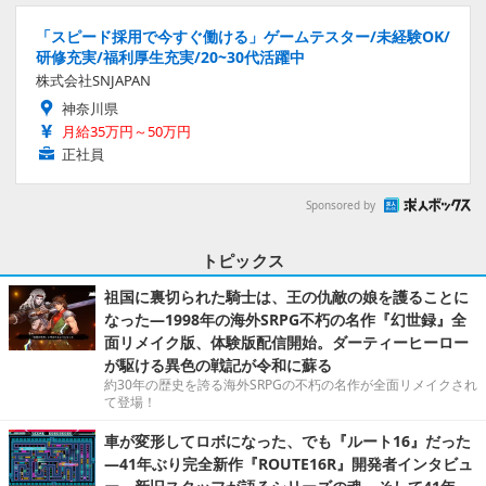
「スピード採用で今すぐ働ける」ゲームテスター/未経験OK/
研修充実/福利厚生充実/20~30代活躍中
株式会社SNJAPAN
神奈川県
月給35万円～50万円
正社員
Sponsored by
トピックス
祖国に裏切られた騎士は、王の仇敵の娘を護ることに
なった―1998年の海外SRPG不朽の名作『幻世録』全
面リメイク版、体験版配信開始。ダーティーヒーロー
が駆ける異色の戦記が令和に蘇る
約30年の歴史を誇る海外SRPGの不朽の名作が全面リメイクされ
て登場！
車が変形してロボになった、でも『ルート16』だった
―41年ぶり完全新作『ROUTE16R』開発者インタビュ