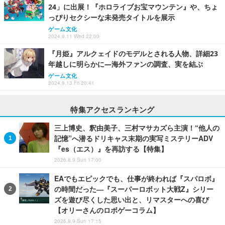
24」に出展！『ホロライブお宝マウンテン』や、ちょ
っぴりセクシーな未発売タイトルを展示
ゲーム文化
2024.9.11 Wed 22:00
『月姫』アルクェイドのモデルとされる人物、詳細23
年越しに明らかに―海外ファンの調査、実を結ぶ
ゲーム文化
2024.9.13 Fri 20:41
特集アクセスランキング
三上博史、釈由美子、三村マサカズら主演！“他人の
記憶”へ潜るドリキャス末期の実写ミステリーADV
『es（エス）』を再訪する【特集】
2026.8.9 Sun 17:00
EAでもエピックでも、仕事が終われば『スパロボ』
の時間だった―『スーパーロボット大戦Z』シリー
ズを遊び尽くした思い出と、リマスターへの喜び
【オリーさんのロボゲーコラム】
2026.8.9 Sun 17:15