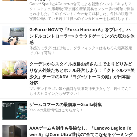
Game*Sparkと4Gamerの合同による就活イベント「キャリア
クエスト」の第4回が東京都立産業貿易センター浜松町館で開催
されました。このイベントに合わせて取材した、各社の現場で
実際に働いている若手社員へのインタビューをお届けします。
GeForce NOWで『Forza Horizon 6』をプレイ。ハ
ンドルコントローラー×クラウドゲーミングの底力を体
感
体感的にラグはほぼ無し。グラフィックスはもちろん最高設定
でプレイ可能！
クーデレからスタイル抜群お姉さんまでよりどりみど
りな人外娘たちとホテル経営しよう！「クトゥルフ×美
少女」テーマのADV『ヨグ=ソトースの庭』が日本語
対応
ツンデレドラゴン娘や無口な複眼死神美少女など、属性てんこ
もりのヒロインたちがアツい！
ゲームコマースの最前線ーXsolla特集
Xsollaの最新情報はこちらから！
AAAゲームも制作も妥協なし。「Lenovo Legion To
wer 5」はCore Ultra世代の“全てこなせるゲーミング