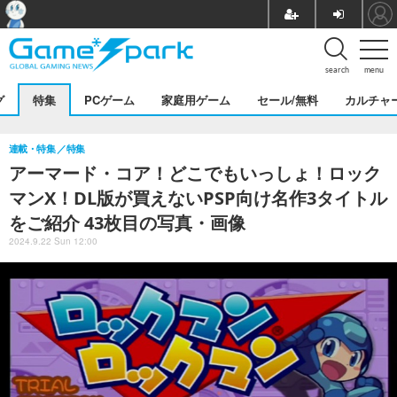
search
menu
グ
特集
PCゲーム
家庭用ゲーム
セール/無料
カルチャ
連載・特集
特集
アーマード・コア！どこでもいっしょ！ロック
マンX！DL版が買えないPSP向け名作3タイトル
をご紹介 43枚目の写真・画像
2024.9.22 Sun 12:00