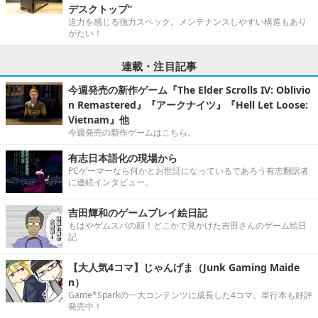
デスクトップ”
迫力を感じる強力スペック。メンテナンスしやすい構造もあり
がたい！
連載・注目記事
今週発売の新作ゲーム『The Elder Scrolls IV: Oblivio
n Remastered』『アークナイツ』『Hell Let Loose:
Vietnam』他
今週発売の新作ゲームはこちら。
有志日本語化の現場から
PCゲーマーなら何かとお世話になっているであろう有志翻訳者
に連続インタビュー。
吉田輝和のゲームプレイ絵日記
もはやゲムスパの顔！どこかで見かけた吉田さんのゲーム絵日
記
【大人気4コマ】じゃんげま（Junk Gaming Maide
n）
Game*Sparkの一大コンテンツに成長した4コマ。単行本も好評
発売中！