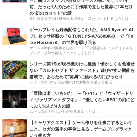
ー。新旧スタッフが語るシリーズの魂。そして41年
前、たった1人のために手作業で直した世界に1本だけ
の“幻のカセット”の話
長い時を経て受け継がれる過去と、新たに生まれるものとは。
ゲームプレイも録画配信もこれ1台。AMD Ryzen™ AI
プロセッサ搭載の「G TUNE P5-A7G60BK-D」で『Fo
rza Horizon 6』の世界を駆け回る
ゲーム＆制作の拠点となるノートPCで話題のレースタイトルを
プレイ。放熱性能もチェックしました！
シリーズ第1作が現行機向けに復活！懐かしくも色褪せ
ない『カルドセプト ザ ファースト』遊びやすい機能も
搭載で、あらためて“原典”に触れるのにぴったり
シリーズ第1作が現行機向けの新機能を備えて復活！
「冒険は楽しいものだ」 ─『FF11』と『ウィザードリ
ィ ヴァリアンツ ダフネ』、"優しくないRPG"の沼にど
っぷり沈んだ4人の話
ふたつの沼の住人たちが語る奥深さとは。
【キャリアクエスト】ゲーム作りを仕事にするという
こと。セガの若手の事例に見る，ゲームプログラマと
いう働き方