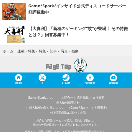
Game*Spark/インサイド公式ディスコードサーバー
好評稼働中！
【大喜利】『新種のゲーミング“蚊”が登場！ その特徴
とは？』回答募集中！
写真・画像
ホーム
›
連載・特集
›
特集
›
記事
›
Home
X
STEAM
Facebook
YouTube
Game*Sparkについて
お問合せ
広告掲載
会社概要
個人情報保護方針
個人情報の取り扱いについて（Game*Spark）
利用規約
特定商取引法に基づく表記
紹介した商品/サービスを購入、契約した場合に、
売上の一部が弊社サイトに還元されることがあります。
当サイトに掲載の記事・見出し・写真・画像の無断転載を禁じます。