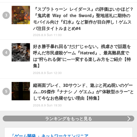
『スプラトゥーン レイダース』の評価はいかほど？
『鬼武者 Way of the Sword』聖地巡礼に期待の
モバイル向け『幻水』など新作が目白押し！ゲムス
パ注目タイトルまとめ#4
2026.8.9 Sun 11:00
好き勝手暴れ回る“だけ”じゃない。残虐さで話題を
呼んだ市民虐殺ゲーム『Hatred』、最高難易度で
は“狩られる側”に―一変する楽しみ方をご紹介【特
集】
2026.8.9 Sun 12:30
縦画面プレイ、3Dサウンド、遊ぶと死ぬ呪いのゲー
ム…DS傑作『ナナシ ノ ゲエム』が“体験型ホラー”と
して今なお色褪せない理由【特集】
2026.8.9 Sun 19:30
ランキングをもっと見る
「ゲーム開発 」ネットワークエンジニア