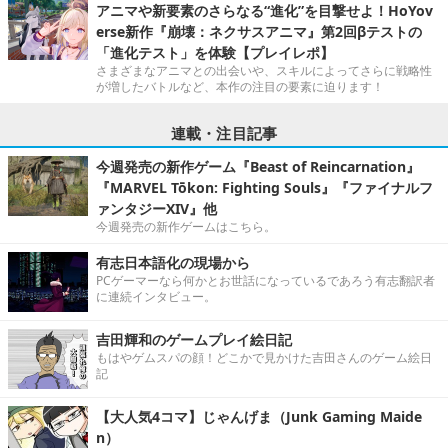
アニマや新要素のさらなる“進化”を目撃せよ！HoYov
erse新作『崩壊：ネクサスアニマ』第2回βテストの
「進化テスト」を体験【プレイレポ】
さまざまなアニマとの出会いや、スキルによってさらに戦略性
が増したバトルなど、本作の注目の要素に迫ります！
連載・注目記事
今週発売の新作ゲーム『Beast of Reincarnation』
『MARVEL Tōkon: Fighting Souls』『ファイナルフ
ァンタジーXIV』他
今週発売の新作ゲームはこちら。
有志日本語化の現場から
PCゲーマーなら何かとお世話になっているであろう有志翻訳者
に連続インタビュー。
吉田輝和のゲームプレイ絵日記
もはやゲムスパの顔！どこかで見かけた吉田さんのゲーム絵日
記
【大人気4コマ】じゃんげま（Junk Gaming Maide
n）