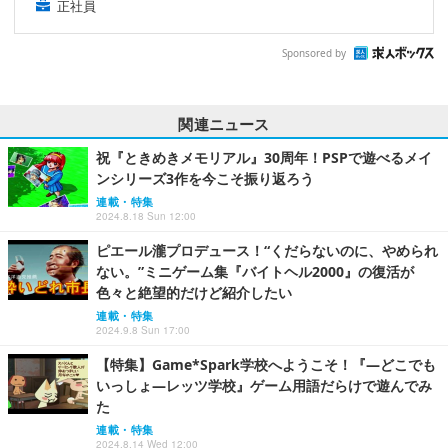
正社員
Sponsored by
関連ニュース
祝『ときめきメモリアル』30周年！PSPで遊べるメイ
ンシリーズ3作を今こそ振り返ろう
連載・特集
2024.8.18 Sun 12:00
ピエール瀧プロデュース！“くだらないのに、やめられ
ない。”ミニゲーム集『バイトヘル2000』の復活が
色々と絶望的だけど紹介したい
連載・特集
2024.9.8 Sun 17:00
【特集】Game*Spark学校へようこそ！『―どこでも
いっしょ―レッツ学校』ゲーム用語だらけで遊んでみ
た
連載・特集
2024.8.14 Wed 12:00