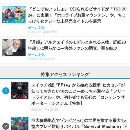
『どこでもいっしょ』で知られるビサイドが「TGS 20
24」に出展！『ホロライブお宝マウンテン』や、ちょ
っぴりセクシーな未発売タイトルを展示
ゲーム文化
2024.9.11 Wed 22:00
『月姫』アルクェイドのモデルとされる人物、詳細23
年越しに明らかに―海外ファンの調査、実を結ぶ
ゲーム文化
2024.9.13 Fri 20:41
特集アクセスランキング
スイッチ2版『FF14』から始める新米“ヒカセン”が
知っておきたい10のこと―めっちゃ遊べる「フリー
トライアル」や、初心者でも安心の「コンテンツサ
ポーター」システム【特集】
2026.8.4 Tue 22:20
巨大移動拠点でゾンビだらけの世界を旅する最大4人
協力プレイ対応サバイバル『Survival Machine』正