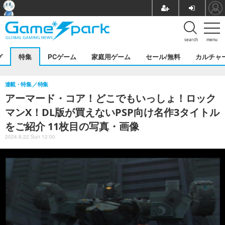
search
menu
グ
特集
PCゲーム
家庭用ゲーム
セール/無料
カルチャ
連載・特集
特集
アーマード・コア！どこでもいっしょ！ロック
マンX！DL版が買えないPSP向け名作3タイトル
をご紹介 11枚目の写真・画像
2024.9.22 Sun 12:00