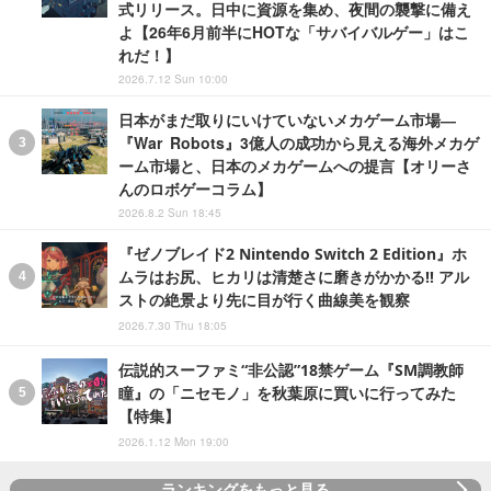
式リリース。日中に資源を集め、夜間の襲撃に備え
よ【26年6月前半にHOTな「サバイバルゲー」はこ
れだ！】
2026.7.12 Sun 10:00
日本がまだ取りにいけていないメカゲーム市場―
『War Robots』3億人の成功から見える海外メカゲ
ーム市場と、日本のメカゲームへの提言【オリーさ
んのロボゲーコラム】
2026.8.2 Sun 18:45
『ゼノブレイド2 Nintendo Switch 2 Edition』ホ
ムラはお尻、ヒカリは清楚さに磨きがかかる!! アル
ストの絶景より先に目が行く曲線美を観察
2026.7.30 Thu 18:05
伝説的スーファミ“非公認”18禁ゲーム『SM調教師
瞳』の「ニセモノ」を秋葉原に買いに行ってみた
【特集】
2026.1.12 Mon 19:00
ランキングをもっと見る