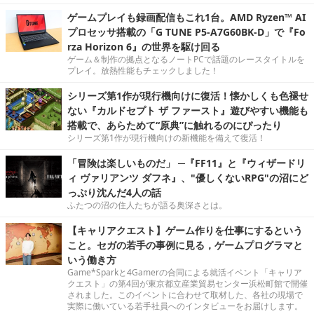
ゲームプレイも録画配信もこれ1台。AMD Ryzen™ AI
プロセッサ搭載の「G TUNE P5-A7G60BK-D」で『Fo
rza Horizon 6』の世界を駆け回る
ゲーム＆制作の拠点となるノートPCで話題のレースタイトルを
プレイ。放熱性能もチェックしました！
シリーズ第1作が現行機向けに復活！懐かしくも色褪せ
ない『カルドセプト ザ ファースト』遊びやすい機能も
搭載で、あらためて“原典”に触れるのにぴったり
シリーズ第1作が現行機向けの新機能を備えて復活！
「冒険は楽しいものだ」 ─『FF11』と『ウィザードリ
ィ ヴァリアンツ ダフネ』、"優しくないRPG"の沼にど
っぷり沈んだ4人の話
ふたつの沼の住人たちが語る奥深さとは。
【キャリアクエスト】ゲーム作りを仕事にするという
こと。セガの若手の事例に見る，ゲームプログラマと
いう働き方
Game*Sparkと4Gamerの合同による就活イベント「キャリア
クエスト」の第4回が東京都立産業貿易センター浜松町館で開催
されました。このイベントに合わせて取材した、各社の現場で
実際に働いている若手社員へのインタビューをお届けします。