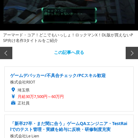
アーマード・コア！どこでもいっしょ！ロックマンX！DL版が買えないP
SP向け名作3タイトルをご紹介
この記事へ戻る
ゲームデバッカー/不具合チェック/PCスキル歓迎
株式会社RIOT
埼玉県
月給30万7,500円～60万円
正社員
「新卒27卒・まだ間に合う」ゲームQAエンジニア・TestRai
lでのテスト管理・実績を給与に反映・研修制度充実
株式会社Le Lien