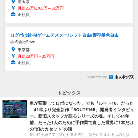
埼玉県
月給25万6,700円～32万円
正社員
ログボは給与!ゲームテスター/シフト自由/髪型髪色自由
株式会社Reve
東京都
月給28万円～35万円
正社員
Sponsored by
トピックス
車が変形してロボになった、でも『ルート16』だった
―41年ぶり完全新作『ROUTE16R』開発者インタビュ
ー。新旧スタッフが語るシリーズの魂。そして41年
前、たった1人のために手作業で直した世界に1本だけ
の“幻のカセット”の話
長い時を経て受け継がれる過去と、新たに生まれるものとは。