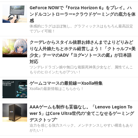
GeForce NOWで『Forza Horizon 6』をプレイ。ハ
ンドルコントローラー×クラウドゲーミングの底力を体
感
体感的にラグはほぼ無し。グラフィックスはもちろん最高設定
でプレイ可能！
クーデレからスタイル抜群お姉さんまでよりどりみど
りな人外娘たちとホテル経営しよう！「クトゥルフ×美
少女」テーマのADV『ヨグ=ソトースの庭』が日本語
対応
ツンデレドラゴン娘や無口な複眼死神美少女など、属性てんこ
もりのヒロインたちがアツい！
ゲームコマースの最前線ーXsolla特集
Xsollaの最新情報はこちらから！
AAAゲームも制作も妥協なし。「Lenovo Legion To
wer 5」はCore Ultra世代の“全てこなせるゲーミング
デスクトップ”
迫力を感じる強力スペック。メンテナンスしやすい構造もあり
がたい！