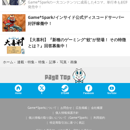
Game*Sparkの一大コンテンツに成長した4コマ。単行本も好評
発売中！
Game*Spark/インサイド公式ディスコードサーバー
好評稼働中！
【大喜利】『新種のゲーミング“蚊”が登場！ その特徴
とは？』回答募集中！
写真・画像
ホーム
›
連載・特集
›
特集
›
記事
›
Home
X
STEAM
Facebook
YouTube
Game*Sparkについて
お問合せ
広告掲載
会社概要
個人情報保護方針
個人情報の取り扱いについて（Game*Spark）
利用規約
特定商取引法に基づく表記