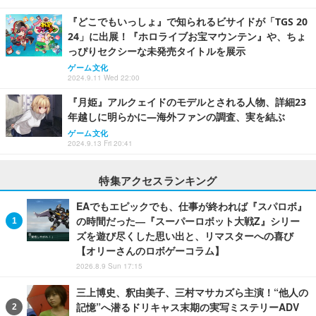
『どこでもいっしょ』で知られるビサイドが「TGS 20
24」に出展！『ホロライブお宝マウンテン』や、ちょ
っぴりセクシーな未発売タイトルを展示
ゲーム文化
2024.9.11 Wed 22:00
『月姫』アルクェイドのモデルとされる人物、詳細23
年越しに明らかに―海外ファンの調査、実を結ぶ
ゲーム文化
2024.9.13 Fri 20:41
特集アクセスランキング
EAでもエピックでも、仕事が終われば『スパロボ』
の時間だった―『スーパーロボット大戦Z』シリー
ズを遊び尽くした思い出と、リマスターへの喜び
【オリーさんのロボゲーコラム】
2026.8.9 Sun 17:15
三上博史、釈由美子、三村マサカズら主演！“他人の
記憶”へ潜るドリキャス末期の実写ミステリーADV