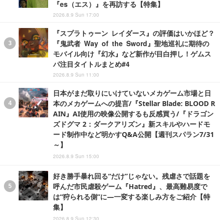
『es（エス）』を再訪する【特集】
2026.8.9 Sun 17:00
『スプラトゥーン レイダース』の評価はいかほど？
『鬼武者 Way of the Sword』聖地巡礼に期待の
モバイル向け『幻水』など新作が目白押し！ゲムス
パ注目タイトルまとめ#4
2026.8.9 Sun 11:00
日本がまだ取りにいけていないメカゲーム市場と日
本のメカゲームへの提言/『Stellar Blade: BLOOD R
AIN』AI使用の映像公開するも反感買う/『ドラゴン
ズドグマ 2：ダークアリズン』新スキルやハードモ
ード制作中など明かすQ&A公開【週刊スパラン7/31
～】
2026.8.9 Sun 15:00
好き勝手暴れ回る“だけ”じゃない。残虐さで話題を
呼んだ市民虐殺ゲーム『Hatred』、最高難易度で
は“狩られる側”に―一変する楽しみ方をご紹介【特
集】
2026.8.9 Sun 12:30