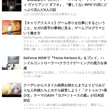
ィ ヴァリアンツ ダフネ』、"優しくないRPG"の沼にど
っぷり沈んだ4人の話
ふたつの沼の住人たちが語る奥深さとは。
【キャリアクエスト】ゲーム作りを仕事にするという
こと。セガの若手の事例に見る，ゲームプログラマと
いう働き方
Game*Sparkと4Gamerの合同による就活イベント「キャリア
クエスト」の第4回が東京都立産業貿易センター浜松町館で開催
されました。このイベントに合わせて取材した、各社の現場で
実際に働いている若手社員へのインタビューをお届けします。
GeForce NOWで『Forza Horizon 6』をプレイ。ハ
ンドルコントローラー×クラウドゲーミングの底力を体
感
体感的にラグはほぼ無し。グラフィックスはもちろん最高設定
でプレイ可能！
クーデレからスタイル抜群お姉さんまでよりどりみど
りな人外娘たちとホテル経営しよう！「クトゥルフ×美
少女」テーマのADV『ヨグ=ソトースの庭』が日本語
対応
ツンデレドラゴン娘や無口な複眼死神美少女など、属性てんこ
もりのヒロインたちがアツい！