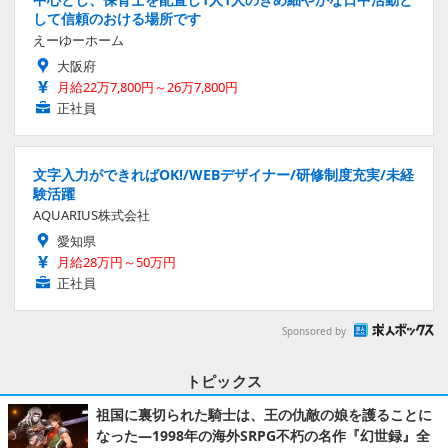
して信頼のおける場所です
えーゆーホーム
大阪府
月給22万7,800円～26万7,800円
正社員
文字入力ができればOK!/WEBデザイナー/研修制度充実/未経
験活躍
AQUARIUS株式会社
愛知県
月給28万円～50万円
正社員
Sponsored by
トピックス
祖国に裏切られた騎士は、王の仇敵の娘を護ることに
なった―1998年の海外SRPG不朽の名作『幻世録』全