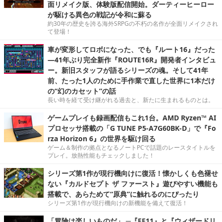
面リメイク版、体験版配信開始。ダーティーヒーロー
が駆ける異色の戦記が令和に蘇る
約30年の歴史を誇る海外SRPGの不朽の名作が全面リメイクされ
て登場！
車が変形してロボになった、でも『ルート16』だった
―41年ぶり完全新作『ROUTE16R』開発者インタビュ
ー。新旧スタッフが語るシリーズの魂。そして41年
前、たった1人のために手作業で直した世界に1本だけ
の“幻のカセット”の話
長い時を経て受け継がれる過去と、新たに生まれるものとは。
ゲームプレイも録画配信もこれ1台。AMD Ryzen™ AI
プロセッサ搭載の「G TUNE P5-A7G60BK-D」で『Fo
rza Horizon 6』の世界を駆け回る
ゲーム＆制作の拠点となるノートPCで話題のレースタイトルを
プレイ。放熱性能もチェックしました！
シリーズ第1作が現行機向けに復活！懐かしくも色褪せ
ない『カルドセプト ザ ファースト』遊びやすい機能も
搭載で、あらためて“原典”に触れるのにぴったり
シリーズ第1作が現行機向けの新機能を備えて復活！
「冒険は楽しいものだ」 ─『FF11』と『ウィザードリ