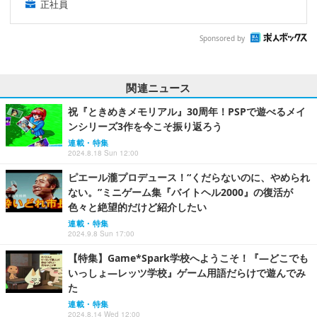
正社員
Sponsored by
関連ニュース
祝『ときめきメモリアル』30周年！PSPで遊べるメイ
ンシリーズ3作を今こそ振り返ろう
連載・特集
2024.8.18 Sun 12:00
ピエール瀧プロデュース！“くだらないのに、やめられ
ない。”ミニゲーム集『バイトヘル2000』の復活が
色々と絶望的だけど紹介したい
連載・特集
2024.9.8 Sun 17:00
【特集】Game*Spark学校へようこそ！『―どこでも
いっしょ―レッツ学校』ゲーム用語だらけで遊んでみ
た
連載・特集
2024.8.14 Wed 12:00