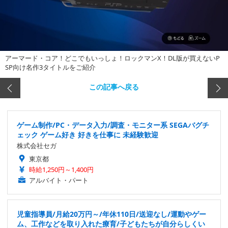
アーマード・コア！どこでもいっしょ！ロックマンX！DL版が買えないP
SP向け名作3タイトルをご紹介
この記事へ戻る
ゲーム制作/PC・データ入力/調査・モニター系 SEGAバグチ
ェック ゲーム好き 好きを仕事に 未経験歓迎
株式会社セガ
東京都
時給1,250円～1,400円
アルバイト・パート
児童指導員/月給20万円～/年休110日/送迎なし/運動やゲー
ム、工作などを取り入れた療育/子どもたちが自分らしくい