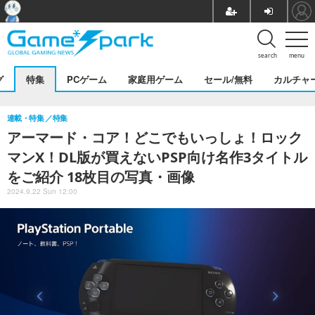
search
menu
グ
特集
PCゲーム
家庭用ゲーム
セール/無料
カルチャ
連載・特集
特集
アーマード・コア！どこでもいっしょ！ロック
マンX！DL版が買えないPSP向け名作3タイトル
をご紹介 18枚目の写真・画像
2024.9.22 Sun 12:00