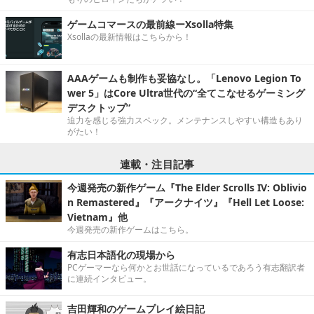
ゲームコマースの最前線ーXsolla特集
Xsollaの最新情報はこちらから！
AAAゲームも制作も妥協なし。「Lenovo Legion To
wer 5」はCore Ultra世代の“全てこなせるゲーミング
デスクトップ”
迫力を感じる強力スペック。メンテナンスしやすい構造もあり
がたい！
連載・注目記事
今週発売の新作ゲーム『The Elder Scrolls IV: Oblivio
n Remastered』『アークナイツ』『Hell Let Loose:
Vietnam』他
今週発売の新作ゲームはこちら。
有志日本語化の現場から
PCゲーマーなら何かとお世話になっているであろう有志翻訳者
に連続インタビュー。
吉田輝和のゲームプレイ絵日記