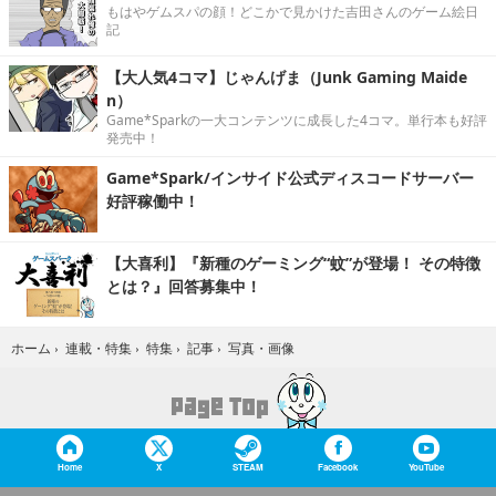
もはやゲムスパの顔！どこかで見かけた吉田さんのゲーム絵日
記
【大人気4コマ】じゃんげま（Junk Gaming Maide
n）
Game*Sparkの一大コンテンツに成長した4コマ。単行本も好評
発売中！
Game*Spark/インサイド公式ディスコードサーバー
好評稼働中！
【大喜利】『新種のゲーミング“蚊”が登場！ その特徴
とは？』回答募集中！
写真・画像
ホーム
›
連載・特集
›
特集
›
記事
›
Home
X
STEAM
Facebook
YouTube