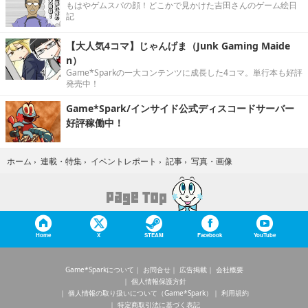
もはやゲムスパの顔！どこかで見かけた吉田さんのゲーム絵日
記
【大人気4コマ】じゃんげま（Junk Gaming Maide
n）
Game*Sparkの一大コンテンツに成長した4コマ。単行本も好評
発売中！
Game*Spark/インサイド公式ディスコードサーバー
好評稼働中！
写真・画像
ホーム
›
連載・特集
›
イベントレポート
›
記事
›
Home
X
STEAM
Facebook
YouTube
Game*Sparkについて
お問合せ
広告掲載
会社概要
個人情報保護方針
個人情報の取り扱いについて（Game*Spark）
利用規約
特定商取引法に基づく表記