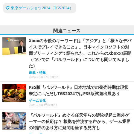
東京ゲームショウ2024（TGS2024）
関連ニュース
Xboxの今後のキーワードは「アジア」と「様々なデバ
イスでプレイできること」。日本マイクロソフトの対
面ブリーフィングで語られた、これからのXboxの展開
（ついでに『パルワールド』についても聞いてみまし
た）
連載・特集
2024.9.26 Thu 19:58
PS5版『パルワールド』日本地域での発売時期は現状
未定に…ただしTGS2024ではPS5版試遊出展あり
ゲーム文化
2024.9.25 Wed 9:45
『パルワールド』めぐる任天堂らの訴訟提起に海外ゲ
ーマーの反応は？ 根拠を推測する声から、ゲーム業界
の特許のあり方に疑問を呈する見方も