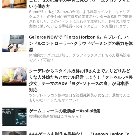
いう働き方
Game*Sparkと4Gamerの合同による就活イベント「キャリア
クエスト」の第4回が東京都立産業貿易センター浜松町館で開催
されました。このイベントに合わせて取材した、各社の現場で
実際に働いている若手社員へのインタビューをお届けします。
GeForce NOWで『Forza Horizon 6』をプレイ。ハ
ンドルコントローラー×クラウドゲーミングの底力を体
感
体感的にラグはほぼ無し。グラフィックスはもちろん最高設定
でプレイ可能！
クーデレからスタイル抜群お姉さんまでよりどりみど
りな人外娘たちとホテル経営しよう！「クトゥルフ×美
少女」テーマのADV『ヨグ=ソトースの庭』が日本語
対応
ツンデレドラゴン娘や無口な複眼死神美少女など、属性てんこ
もりのヒロインたちがアツい！
ゲームコマースの最前線ーXsolla特集
Xsollaの最新情報はこちらから！
AAAゲームも制作も妥協なし。「Lenovo Legion To