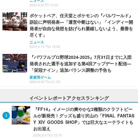
ニュース
2024.9.20 Fri 10:42
ポケットペア、任天堂とポケモンの『パルワールド』
訴訟に声明発表―「運営中断はない」「インディー開
発者が自由な発想を妨げられ萎縮しないよう、最善を
尽くす」
ニュース
2024.9.19 Thu 18:36
『パワフルプロ野球2024-2025』7月31日までに入団
発表された選手を追加する第4回アップデート配信―
「栄冠ナイン」追加バランス調整の予告も
家庭用ゲーム
2024.9.26 Thu 21:30
イベントレポートアクセスランキング
『FF14』イメージの爽やかな2種類のクラフトビー
ルが新発売！グッズも盛り沢山の「FINAL FANTAS
Y XIV GOODS SHOP」では巨大なエーテライトも
お出迎え
2026.8.6 Thu 12:15