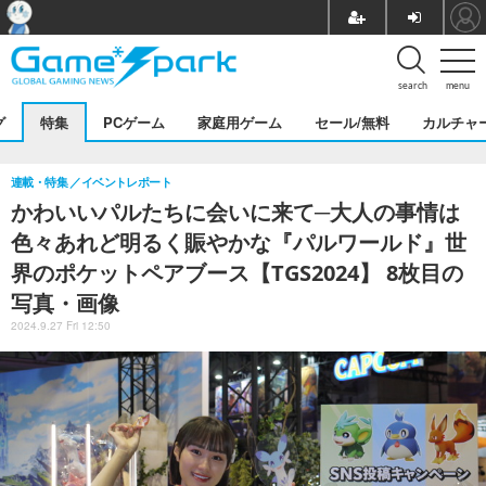
search
menu
グ
特集
PCゲーム
家庭用ゲーム
セール/無料
カルチャ
連載・特集
イベントレポート
かわいいパルたちに会いに来て─大人の事情は
色々あれど明るく賑やかな『パルワールド』世
界のポケットペアブース【TGS2024】 8枚目の
写真・画像
2024.9.27 Fri 12:50