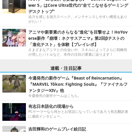
wer 5」はCore Ultra世代の“全てこなせるゲーミング
デスクトップ”
迫力を感じる強力スペック。メンテナンスしやすい構造もあり
がたい！
アニマや新要素のさらなる“進化”を目撃せよ！HoYov
erse新作『崩壊：ネクサスアニマ』第2回βテストの
「進化テスト」を体験【プレイレポ】
さまざまなアニマとの出会いや、スキルによってさらに戦略性
が増したバトルなど、本作の注目の要素に迫ります！
連載・注目記事
今週発売の新作ゲーム『Beast of Reincarnation』
『MARVEL Tōkon: Fighting Souls』『ファイナルフ
ァンタジーXIV』他
今週発売の新作ゲームはこちら。
有志日本語化の現場から
PCゲーマーなら何かとお世話になっているであろう有志翻訳者
に連続インタビュー。
吉田輝和のゲームプレイ絵日記