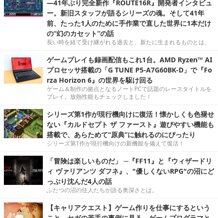
―41年ぶり完全新作『ROUTE16R』開発者インタビュ
ー。新旧スタッフが語るシリーズの魂。そして41年
前、たった1人のために手作業で直した世界に1本だけ
の“幻のカセット”の話
長い時を経て受け継がれる過去と、新たに生まれるものとは。
ゲームプレイも録画配信もこれ1台。AMD Ryzen™ AI
プロセッサ搭載の「G TUNE P5-A7G60BK-D」で『Fo
rza Horizon 6』の世界を駆け回る
ゲーム＆制作の拠点となるノートPCで話題のレースタイトルを
プレイ。放熱性能もチェックしました！
シリーズ第1作が現行機向けに復活！懐かしくも色褪せ
ない『カルドセプト ザ ファースト』遊びやすい機能も
搭載で、あらためて“原典”に触れるのにぴったり
シリーズ第1作が現行機向けの新機能を備えて復活！
「冒険は楽しいものだ」 ─『FF11』と『ウィザードリ
ィ ヴァリアンツ ダフネ』、"優しくないRPG"の沼にど
っぷり沈んだ4人の話
ふたつの沼の住人たちが語る奥深さとは。
【キャリアクエスト】ゲーム作りを仕事にするという
こと。セガの若手の事例に見る，ゲームプログラマと