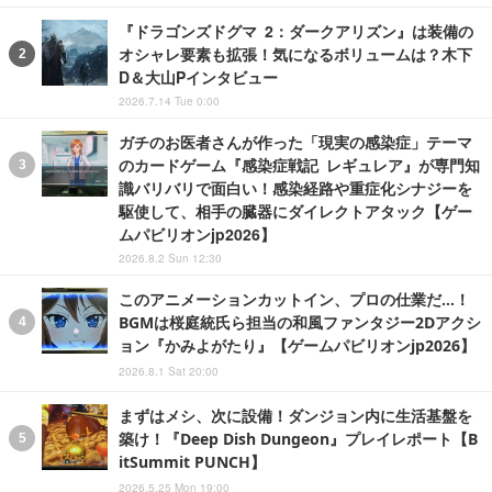
『ドラゴンズドグマ 2：ダークアリズン』は装備の
オシャレ要素も拡張！気になるボリュームは？木下
D＆大山Pインタビュー
2026.7.14 Tue 0:00
ガチのお医者さんが作った「現実の感染症」テーマ
のカードゲーム『感染症戦記 レギュレア』が専門知
識バリバリで面白い！感染経路や重症化シナジーを
駆使して、相手の臓器にダイレクトアタック【ゲー
ムパビリオンjp2026】
2026.8.2 Sun 12:30
このアニメーションカットイン、プロの仕業だ…！
BGMは桜庭統氏ら担当の和風ファンタジー2Dアクシ
ョン『かみよがたり』【ゲームパビリオンjp2026】
2026.8.1 Sat 20:00
まずはメシ、次に設備！ダンジョン内に生活基盤を
築け！『Deep Dish Dungeon』プレイレポート【B
itSummit PUNCH】
2026.5.25 Mon 19:00