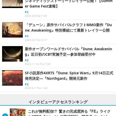
シネマティックストーリートレイラー公開！【Summ
er Game Fest速報】
PC
2024.6.8 Sat 7:46
「デューン」原作サバイバルクラフトMMO新作『Du
ne: Awakening』特別番組にて最新トレイラー公開
PC
2024.3.5 Tue 3:17
新作オープンワールドサバイバル『Dune: Awakenin
g』近日初のCBT実施予定―参加登録受付中
PC
2023.11.16 Thu 7:00
SF小説原作4XRTS『Dune: Spice Wars』9月14日正式
発売決定―『Northgard』開発元新作
PC
2023.9.7 Thu 1:00
インタビューアクセスランキング
これが無料配信!? 驚きの完成度誇る『FE』ライク