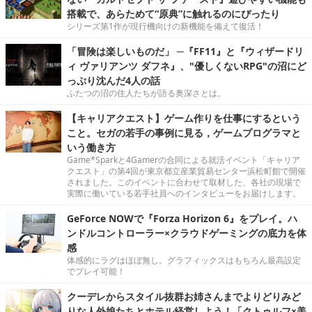
搭載で、あらためて“原典”に触れるのにぴったり
シリーズ第1作が現行機向けの新機能を備えて復活！
「冒険は楽しいものだ」 ─『FF11』と『ウィザードリ
ィ ヴァリアンツ ダフネ』、"優しくないRPG"の沼にど
っぷり沈んだ4人の話
ふたつの沼の住人たちが語る奥深さとは。
【キャリアクエスト】ゲーム作りを仕事にするという
こと。セガの若手の事例に見る，ゲームプログラマと
いう働き方
Game*Sparkと4Gamerの合同による就活イベント「キャリア
クエスト」の第4回が東京都立産業貿易センター浜松町館で開催
されました。このイベントに合わせて取材した、各社の現場で
実際に働いている若手社員へのインタビューをお届けします。
GeForce NOWで『Forza Horizon 6』をプレイ。ハ
ンドルコントローラー×クラウドゲーミングの底力を体
感
体感的にラグはほぼ無し。グラフィックスはもちろん最高設定
でプレイ可能！
クーデレからスタイル抜群お姉さんまでよりどりみど
りな人外娘たちとホテル経営しよう！「クトゥルフ×美