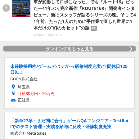
車が変形してロボになった、でも『ルート16』だっ
た―41年ぶり完全新作『ROUTE16R』開発者インタ
ビュー。新旧スタッフが語るシリーズの魂。そして4
1年前、たった1人のために手作業で直した世界に1
本だけの“幻のカセット”の話
PR
2026.8.6 Thu 12:00
ランキングをもっと見る
未経験採用枠/ゲームデバッガー/研修制度充実/年間休日125
日以上
GOEN株式会社
埼玉県
月給30万円～50万円
正社員
「新卒27卒・まだ間に合う」ゲームQAエンジニア・TestRai
lでのテスト管理・実績を給与に反映・研修制度充実
株式会社Meta Sales