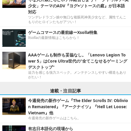
少女」テーマのADV『ヨグ=ソトースの庭』が日本語
対応
ツンデレドラゴン娘や無口な複眼死神美少女など、属性てんこ
もりのヒロインたちがアツい！
ゲームコマースの最前線ーXsolla特集
Xsollaの最新情報はこちらから！
AAAゲームも制作も妥協なし。「Lenovo Legion To
wer 5」はCore Ultra世代の“全てこなせるゲーミング
デスクトップ”
迫力を感じる強力スペック。メンテナンスしやすい構造もあり
がたい！
連載・注目記事
今週発売の新作ゲーム『The Elder Scrolls IV: Oblivio
n Remastered』『アークナイツ』『Hell Let Loose:
Vietnam』他
今週発売の新作ゲームはこちら。
有志日本語化の現場から