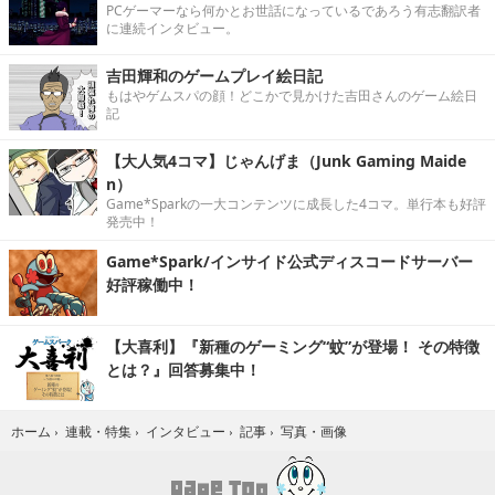
PCゲーマーなら何かとお世話になっているであろう有志翻訳者
に連続インタビュー。
吉田輝和のゲームプレイ絵日記
もはやゲムスパの顔！どこかで見かけた吉田さんのゲーム絵日
記
【大人気4コマ】じゃんげま（Junk Gaming Maide
n）
Game*Sparkの一大コンテンツに成長した4コマ。単行本も好評
発売中！
Game*Spark/インサイド公式ディスコードサーバー
好評稼働中！
【大喜利】『新種のゲーミング“蚊”が登場！ その特徴
とは？』回答募集中！
写真・画像
ホーム
›
連載・特集
›
インタビュー
›
記事
›