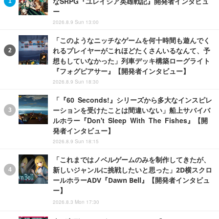
なSRPG『ユレイシア英雄戦記』開発者インタビュ
ー
2026.8.9 Sun 13:00
「このようなニッチなゲームを何十時間も遊んでく
れるプレイヤーがこれほどたくさんいるなんて、予
想もしていなかった」列車デッキ構築ローグライト
『フォグピアサー』【開発者インタビュー】
2026.8.9 Sun 18:30
「『60 Seconds!』シリーズから多大なインスピレ
ーションを受けたことは間違いない」船上サバイバ
ルホラー『Don't Sleep With The Fishes』【開
発者インタビュー】
2026.8.9 Sun 18:15
「これまではノベルゲームのみを制作してきたが、
新しいジャンルに挑戦したいと思った」2D横スクロ
ールホラーADV『Dawn Bell』【開発者インタビュ
ー】
2026.8.3 Mon 17:30