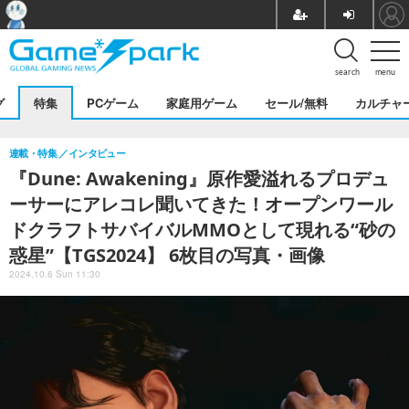
search
menu
グ
特集
PCゲーム
家庭用ゲーム
セール/無料
カルチャ
連載・特集
インタビュー
『Dune: Awakening』原作愛溢れるプロデュ
ーサーにアレコレ聞いてきた！オープンワール
ドクラフトサバイバルMMOとして現れる“砂の
惑星”【TGS2024】 6枚目の写真・画像
2024.10.6 Sun 11:30