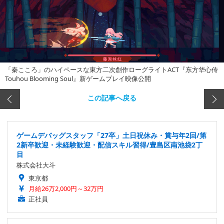
「秦こころ」のハイペースな東方二次創作ローグライトACT『东方华心传
Touhou Blooming Soul』新ゲームプレイ映像公開
この記事へ戻る
ゲームデバッグスタッフ「27卒」土日祝休み・賞与年2回/第
2新卒歓迎・未経験歓迎・配信スキル習得/豊島区南池袋2丁
目
株式会社大斗
東京都
月給26万2,000円～32万円
正社員