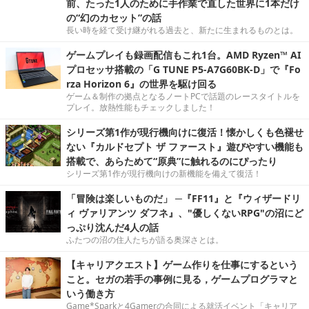
前、たった1人のために手作業で直した世界に1本だけ
の“幻のカセット”の話
長い時を経て受け継がれる過去と、新たに生まれるものとは。
ゲームプレイも録画配信もこれ1台。AMD Ryzen™ AI
プロセッサ搭載の「G TUNE P5-A7G60BK-D」で『Fo
rza Horizon 6』の世界を駆け回る
ゲーム＆制作の拠点となるノートPCで話題のレースタイトルを
プレイ。放熱性能もチェックしました！
シリーズ第1作が現行機向けに復活！懐かしくも色褪せ
ない『カルドセプト ザ ファースト』遊びやすい機能も
搭載で、あらためて“原典”に触れるのにぴったり
シリーズ第1作が現行機向けの新機能を備えて復活！
「冒険は楽しいものだ」 ─『FF11』と『ウィザードリ
ィ ヴァリアンツ ダフネ』、"優しくないRPG"の沼にど
っぷり沈んだ4人の話
ふたつの沼の住人たちが語る奥深さとは。
【キャリアクエスト】ゲーム作りを仕事にするという
こと。セガの若手の事例に見る，ゲームプログラマと
いう働き方
Game*Sparkと4Gamerの合同による就活イベント「キャリア