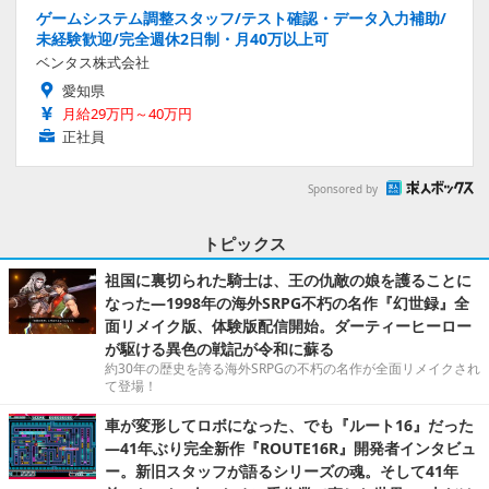
ゲームシステム調整スタッフ/テスト確認・データ入力補助/
未経験歓迎/完全週休2日制・月40万以上可
ベンタス株式会社
愛知県
月給29万円～40万円
正社員
Sponsored by
トピックス
祖国に裏切られた騎士は、王の仇敵の娘を護ることに
なった―1998年の海外SRPG不朽の名作『幻世録』全
面リメイク版、体験版配信開始。ダーティーヒーロー
が駆ける異色の戦記が令和に蘇る
約30年の歴史を誇る海外SRPGの不朽の名作が全面リメイクされ
て登場！
車が変形してロボになった、でも『ルート16』だった
―41年ぶり完全新作『ROUTE16R』開発者インタビュ
ー。新旧スタッフが語るシリーズの魂。そして41年