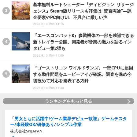
基本無料ルートシューター『ディビジョン リサージ
ェンス』Steam版リリースも評価は“賛否両論”―課
金要素やPC向けUI、不具合に厳しい声
2026.8.10 Mon 14:15
『エースコンバット8』参戦機体の一部を確認できる
新トレイラー公開。開発者が音楽の魅力を語るイン
タビュー第2弾も
2026.8.10 Mon 11:00
『ゴーストリコン ワイルドランズ』一部CPUに起因
する動作問題をユービーアイが確認。調査を進め今
後改めて対応を発表する方針
2026.8.10 Mon 11:30
ランキングをもっと見る
「男女ともに活躍中!ゲーム業界デビュー歓迎」ゲームテスタ
ー/未経験OK/研修あり/シンプル作業
株式会社SNJAPAN