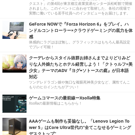
クエスト」の第4回が東京都立産業貿易センター浜松町館で開催
されました。このイベントに合わせて取材した、各社の現場で
実際に働いている若手社員へのインタビューをお届けします。
GeForce NOWで『Forza Horizon 6』をプレイ。ハ
ンドルコントローラー×クラウドゲーミングの底力を体
感
体感的にラグはほぼ無し。グラフィックスはもちろん最高設定
でプレイ可能！
クーデレからスタイル抜群お姉さんまでよりどりみど
りな人外娘たちとホテル経営しよう！「クトゥルフ×美
少女」テーマのADV『ヨグ=ソトースの庭』が日本語
対応
ツンデレドラゴン娘や無口な複眼死神美少女など、属性てんこ
もりのヒロインたちがアツい！
ゲームコマースの最前線ーXsolla特集
Xsollaの最新情報はこちらから！
AAAゲームも制作も妥協なし。「Lenovo Legion To
wer 5」はCore Ultra世代の“全てこなせるゲーミング
デスクトップ”