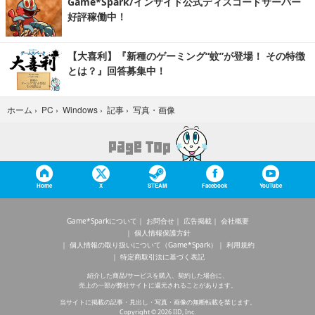
Game*Spark/インサイド公式ディスコードサーバー
好評稼働中！
【大喜利】『新種のゲーミング“蚊”が登場！ その特徴
とは？』回答募集中！
写真・画像
ホーム
›
PC
›
Windows
›
記事
›
Home
X
STEAM
Facebook
YouTube
Game*Sparkについて
お問合せ
広告掲載
会社概要
個人情報保護方針
個人情報の取り扱いについて（Game*Spark）
利用規約
特定商取引法に基づく表記
紹介した商品/サービスを購入、契約した場合に、
売上の一部が弊社サイトに還元されることがあります。
当サイトに掲載の記事・見出し・写真・画像の無断転載を禁じます。
Copyright © 2026 IID, Inc.