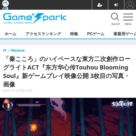
search
menu
ホーム
アクセスランキング
特集
PCゲーム
家庭用ゲー
PC
Windows
「秦こころ」のハイペースな東方二次創作ロー
グライトACT『东方华心传Touhou Blooming
Soul』新ゲームプレイ映像公開 3枚目の写真・
画像
2024.10.12 Sat 9:00