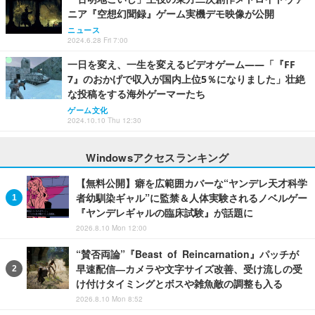
ニア『空想幻聞録』ゲーム実機デモ映像が公開
ニュース
2024.6.28 Fri 7:00
一日を変え、一生を変えるビデオゲーム――「『FF
7』のおかげで収入が国内上位5％になりました」壮絶
な投稿をする海外ゲーマーたち
ゲーム文化
2024.10.10 Thu 12:30
Windowsアクセスランキング
【無料公開】癖を広範囲カバーな“ヤンデレ天才科学
者幼馴染ギャル”に監禁＆人体実験されるノベルゲー
『ヤンデレギャルの臨床試験』が話題に
2026.8.10 Mon 12:00
“賛否両論”『Beast of Reincarnation』パッチが
早速配信―カメラや文字サイズ改善、受け流しの受
け付けタイミングとボスや雑魚敵の調整も入る
2026.8.10 Mon 8:52