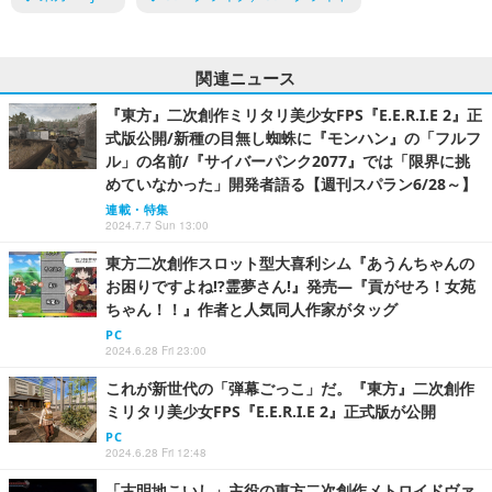
関連ニュース
『東方』二次創作ミリタリ美少女FPS『E.E.R.I.E 2』正
式版公開/新種の目無し蜘蛛に『モンハン』の「フルフ
ル」の名前/『サイバーパンク2077』では「限界に挑
めていなかった」開発者語る【週刊スパラン6/28～】
連載・特集
2024.7.7 Sun 13:00
東方二次創作スロット型大喜利シム『あうんちゃんの
お困りですよね!?霊夢さん!』発売―『貢がせろ！女苑
ちゃん！！』作者と人気同人作家がタッグ
PC
2024.6.28 Fri 23:00
これが新世代の「弾幕ごっこ」だ。『東方』二次創作
ミリタリ美少女FPS『E.E.R.I.E 2』正式版が公開
PC
2024.6.28 Fri 12:48
「古明地こいし」主役の東方二次創作メトロイドヴァ