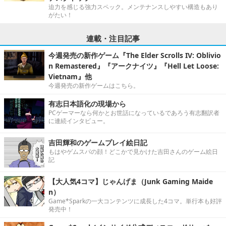
迫力を感じる強力スペック。メンテナンスしやすい構造もあり
がたい！
連載・注目記事
今週発売の新作ゲーム『The Elder Scrolls IV: Oblivio
n Remastered』『アークナイツ』『Hell Let Loose:
Vietnam』他
今週発売の新作ゲームはこちら。
有志日本語化の現場から
PCゲーマーなら何かとお世話になっているであろう有志翻訳者
に連続インタビュー。
吉田輝和のゲームプレイ絵日記
もはやゲムスパの顔！どこかで見かけた吉田さんのゲーム絵日
記
【大人気4コマ】じゃんげま（Junk Gaming Maide
n）
Game*Sparkの一大コンテンツに成長した4コマ。単行本も好評
発売中！