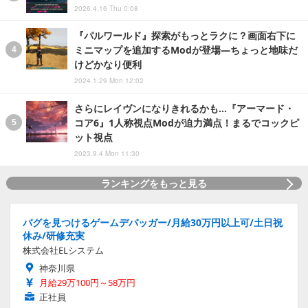
2026.4.16 Thu 0:08
『パルワールド』探索がもっとラクに？画面右下に
ミニマップを追加するModが登場―ちょっと地味だ
けどかなり便利
2024.1.29 Mon 12:02
さらにレイヴンになりきれるかも…『アーマード・
コア6』1人称視点Modが迫力満点！まるでコックピ
ット視点
2023.9.4 Mon 11:30
ランキングをもっと見る
バグを見つけるゲームデバッガー/月給30万円以上可/土日祝
休み/研修充実
株式会社ELシステム
神奈川県
月給29万100円～58万円
正社員