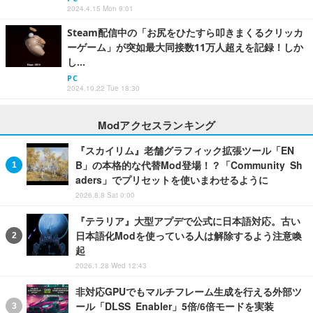
2024.4.15 Mon 9:01
Steam配信中の「お尻をひたすら叩きまくるクリッカ
ーゲーム」が突如最大同接数11万人超えを記録！しか
し…
PC
2024.10.22 Tue 18:30
Modアクセスランキング
『スカイリム』老舗グラフィック拡張ツール「EN
B」の本格的な代替Mod登場！？「Community Sh
aders」でプリセットを使いまわせるように
2026.8.8 Sat 0:00
『テラリア』大型アプデで公式に日本語対応。古い
日本語化Modを使っている人は解除するよう注意喚
起
2026.1.28 Wed 12:43
非対応GPUでもマルチフレーム生成を行える外部ツ
ール「DLSS Enabler」5倍/6倍モードを実装