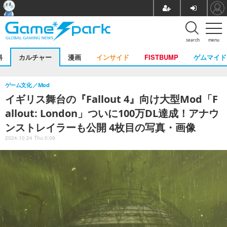
search
menu
料
カルチャー
漫画
インサイド
FISTBUMP
ゲムマイド
ゲーム文化
Mod
イギリス舞台の『Fallout 4』向け大型Mod「F
allout: London」ついに100万DL達成！アナウ
ンストレイラーも公開 4枚目の写真・画像
2024.10.24 Thu 0:09