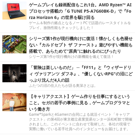
ゲームプレイも録画配信もこれ1台。AMD Ryzen™ AI
プロセッサ搭載の「G TUNE P5-A7G60BK-D」で『Fo
rza Horizon 6』の世界を駆け回る
ゲーム＆制作の拠点となるノートPCで話題のレースタイトルを
プレイ。放熱性能もチェックしました！
シリーズ第1作が現行機向けに復活！懐かしくも色褪せ
ない『カルドセプト ザ ファースト』遊びやすい機能も
搭載で、あらためて“原典”に触れるのにぴったり
シリーズ第1作が現行機向けの新機能を備えて復活！
「冒険は楽しいものだ」 ─『FF11』と『ウィザードリ
ィ ヴァリアンツ ダフネ』、"優しくないRPG"の沼にど
っぷり沈んだ4人の話
ふたつの沼の住人たちが語る奥深さとは。
【キャリアクエスト】ゲーム作りを仕事にするという
こと。セガの若手の事例に見る，ゲームプログラマと
いう働き方
Game*Sparkと4Gamerの合同による就活イベント「キャリア
クエスト」の第4回が東京都立産業貿易センター浜松町館で開催
されました。このイベントに合わせて取材した、各社の現場で
実際に働いている若手社員へのインタビューをお届けします。