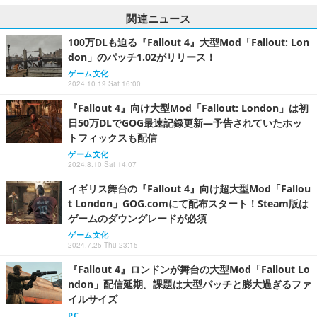
関連ニュース
100万DLも迫る『Fallout 4』大型Mod「Fallout: Lon
don」のパッチ1.02がリリース！
ゲーム文化
2024.10.19 Sat 16:00
『Fallout 4』向け大型Mod「Fallout: London」は初
日50万DLでGOG最速記録更新―予告されていたホッ
トフィックスも配信
ゲーム文化
2024.8.10 Sat 14:07
イギリス舞台の『Fallout 4』向け超大型Mod「Fallou
t London」GOG.comにて配布スタート！Steam版は
ゲームのダウングレードが必須
ゲーム文化
2024.7.25 Thu 23:15
『Fallout 4』ロンドンが舞台の大型Mod「Fallout Lo
ndon」配信延期。課題は大型パッチと膨大過ぎるファ
イルサイズ
PC