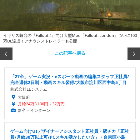
イギリス舞台の『Fallout 4』向け大型Mod「Fallout: London」ついに100
万DL達成！アナウンストレイラーも公開
この記事へ戻る
「27卒」ゲーム実況・eスポーツ動画の編集スタッフ正社員/
完全週休2日制・動画スキル習得/大阪市淀川区西中島5丁目
株式会社ELシステム
大阪府
月給24万3,100円～32万円
新卒・インターン
ゲーム向けUIデザイナーアシスタント正社員・駅チカ「正社
員/月給30万以上可/PCスキル活かしたい方」・台東区小島