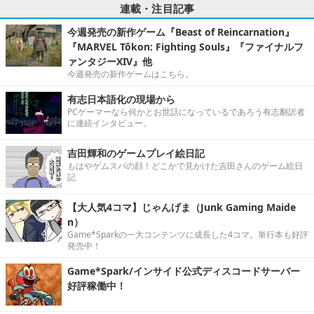
連載・注目記事
今週発売の新作ゲーム『Beast of Reincarnation』
『MARVEL Tōkon: Fighting Souls』『ファイナルフ
ァンタジーXIV』他
今週発売の新作ゲームはこちら。
有志日本語化の現場から
PCゲーマーなら何かとお世話になっているであろう有志翻訳者
に連続インタビュー。
吉田輝和のゲームプレイ絵日記
もはやゲムスパの顔！どこかで見かけた吉田さんのゲーム絵日
記
【大人気4コマ】じゃんげま（Junk Gaming Maide
n）
Game*Sparkの一大コンテンツに成長した4コマ。単行本も好評
発売中！
Game*Spark/インサイド公式ディスコードサーバー
好評稼働中！