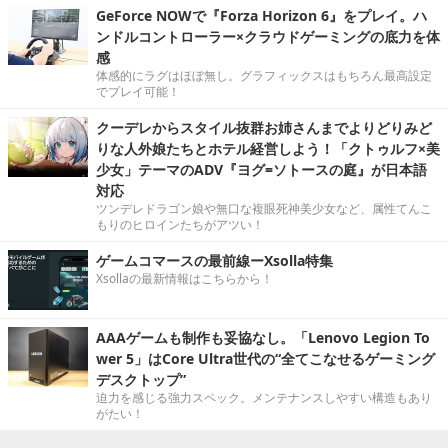
GeForce NOWで『Forza Horizon 6』をプレイ。ハ
ンドルコントローラー×クラウドゲーミングの底力を体
感
体感的にラグはほぼ無し。グラフィックスはもちろん最高設定
でプレイ可能！
クーデレからスタイル抜群お姉さんまでよりどりみど
りな人外娘たちとホテル経営しよう！「クトゥルフ×美
少女」テーマのADV『ヨグ=ソトースの庭』が日本語
対応
ツンデレドラゴン娘や無口な複眼死神美少女など、属性てんこ
もりのヒロインたちがアツい！
ゲームコマースの最前線ーXsolla特集
Xsollaの最新情報はこちらから！
AAAゲームも制作も妥協なし。「Lenovo Legion To
wer 5」はCore Ultra世代の“全てこなせるゲーミング
デスクトップ”
迫力を感じる強力スペック。メンテナンスしやすい構造もあり
がたい！