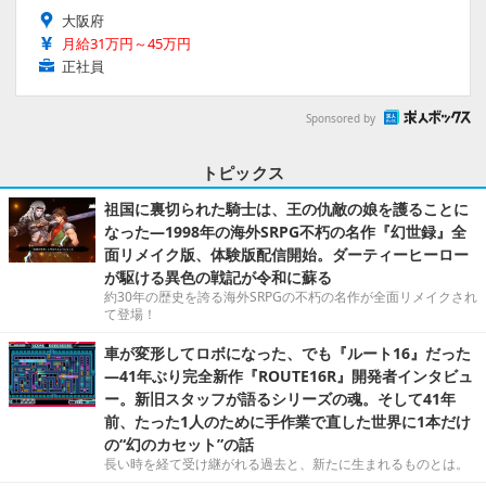
大阪府
月給31万円～45万円
正社員
Sponsored by
トピックス
祖国に裏切られた騎士は、王の仇敵の娘を護ることに
なった―1998年の海外SRPG不朽の名作『幻世録』全
面リメイク版、体験版配信開始。ダーティーヒーロー
が駆ける異色の戦記が令和に蘇る
約30年の歴史を誇る海外SRPGの不朽の名作が全面リメイクされ
て登場！
車が変形してロボになった、でも『ルート16』だった
―41年ぶり完全新作『ROUTE16R』開発者インタビュ
ー。新旧スタッフが語るシリーズの魂。そして41年
前、たった1人のために手作業で直した世界に1本だけ
の“幻のカセット”の話
長い時を経て受け継がれる過去と、新たに生まれるものとは。