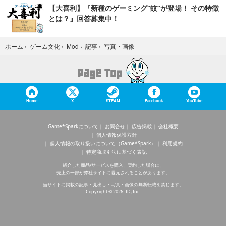
【大喜利】『新種のゲーミング“蚊”が登場！ その特徴
とは？』回答募集中！
写真・画像
ホーム
›
ゲーム文化
›
Mod
›
記事
›
Home
X
STEAM
Facebook
YouTube
Game*Sparkについて
お問合せ
広告掲載
会社概要
個人情報保護方針
個人情報の取り扱いについて（Game*Spark）
利用規約
特定商取引法に基づく表記
紹介した商品/サービスを購入、契約した場合に、
売上の一部が弊社サイトに還元されることがあります。
当サイトに掲載の記事・見出し・写真・画像の無断転載を禁じます。
Copyright © 2026 IID, Inc.