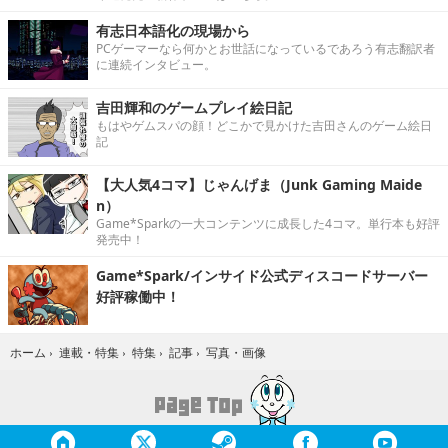
有志日本語化の現場から
PCゲーマーなら何かとお世話になっているであろう有志翻訳者
に連続インタビュー。
吉田輝和のゲームプレイ絵日記
もはやゲムスパの顔！どこかで見かけた吉田さんのゲーム絵日
記
【大人気4コマ】じゃんげま（Junk Gaming Maide
n）
Game*Sparkの一大コンテンツに成長した4コマ。単行本も好評
発売中！
Game*Spark/インサイド公式ディスコードサーバー
好評稼働中！
写真・画像
ホーム
›
連載・特集
›
特集
›
記事
›