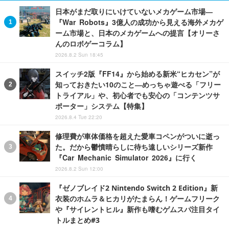
日本がまだ取りにいけていないメカゲーム市場―
『War Robots』3億人の成功から見える海外メカゲ
ーム市場と、日本のメカゲームへの提言【オリーさ
んのロボゲーコラム】
2026.8.2 Sun 18:45
スイッチ2版『FF14』から始める新米“ヒカセン”が
知っておきたい10のこと―めっちゃ遊べる「フリー
トライアル」や、初心者でも安心の「コンテンツサ
ポーター」システム【特集】
2026.8.4 Tue 22:20
修理費が車体価格を超えた愛車コペンがついに逝っ
た。だから鬱憤晴らしに待ち遠しいシリーズ新作
『Car Mechanic Simulator 2026』に行く
2026.8.2 Sun 12:00
『ゼノブレイド2 Nintendo Switch 2 Edition』新
衣装のホムラ＆ヒカリがたまらん！ゲームフリーク
や『サイレントヒル』新作も嗜むゲムスパ注目タイ
トルまとめ#3