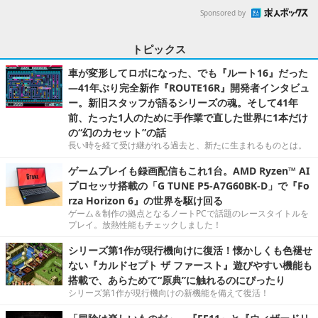
Sponsored by
トピックス
車が変形してロボになった、でも『ルート16』だった
―41年ぶり完全新作『ROUTE16R』開発者インタビュ
ー。新旧スタッフが語るシリーズの魂。そして41年
前、たった1人のために手作業で直した世界に1本だけ
の“幻のカセット”の話
長い時を経て受け継がれる過去と、新たに生まれるものとは。
ゲームプレイも録画配信もこれ1台。AMD Ryzen™ AI
プロセッサ搭載の「G TUNE P5-A7G60BK-D」で『Fo
rza Horizon 6』の世界を駆け回る
ゲーム＆制作の拠点となるノートPCで話題のレースタイトルを
プレイ。放熱性能もチェックしました！
シリーズ第1作が現行機向けに復活！懐かしくも色褪せ
ない『カルドセプト ザ ファースト』遊びやすい機能も
搭載で、あらためて“原典”に触れるのにぴったり
シリーズ第1作が現行機向けの新機能を備えて復活！