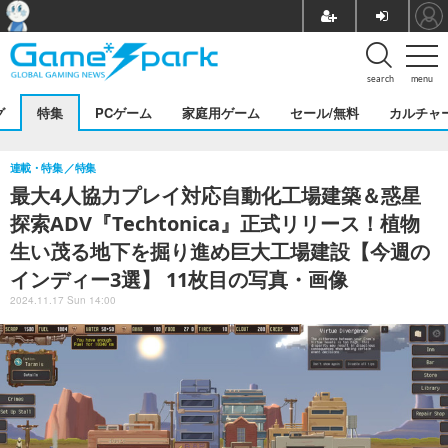
search
menu
グ
特集
PCゲーム
家庭用ゲーム
セール/無料
カルチャ
連載・特集
特集
最大4人協力プレイ対応自動化工場建築＆惑星
探索ADV『Techtonica』正式リリース！植物
生い茂る地下を掘り進め巨大工場建設【今週の
インディー3選】 11枚目の写真・画像
2024.11.17 Sun 14:00