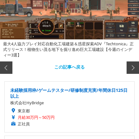
最大4人協力プレイ対応自動化工場建築＆惑星探索ADV『Techtonica』正
式リリース！植物生い茂る地下を掘り進め巨大工場建設【今週のインデ
ィー3選】
この記事へ戻る
未経験採用枠/ゲームテスター/研修制度充実/年間休日125日
以上
株式会社HyBridge
東京都
月給30万円～50万円
正社員