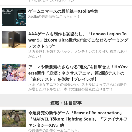
もりのヒロインたちがアツい！
ゲームコマースの最前線ーXsolla特集
Xsollaの最新情報はこちらから！
AAAゲームも制作も妥協なし。「Lenovo Legion To
wer 5」はCore Ultra世代の“全てこなせるゲーミング
デスクトップ”
迫力を感じる強力スペック。メンテナンスしやすい構造もあり
がたい！
アニマや新要素のさらなる“進化”を目撃せよ！HoYov
erse新作『崩壊：ネクサスアニマ』第2回βテストの
「進化テスト」を体験【プレイレポ】
さまざまなアニマとの出会いや、スキルによってさらに戦略性
が増したバトルなど、本作の注目の要素に迫ります！
連載・注目記事
今週発売の新作ゲーム『Beast of Reincarnation』
『MARVEL Tōkon: Fighting Souls』『ファイナルフ
ァンタジーXIV』他
今週発売の新作ゲームはこちら。