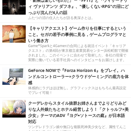
「冒険は楽しいものだ」 ─『FF11』と『ウィザードリ
ィ ヴァリアンツ ダフネ』、"優しくないRPG"の沼にど
っぷり沈んだ4人の話
ふたつの沼の住人たちが語る奥深さとは。
【キャリアクエスト】ゲーム作りを仕事にするという
こと。セガの若手の事例に見る，ゲームプログラマと
いう働き方
Game*Sparkと4Gamerの合同による就活イベント「キャリア
クエスト」の第4回が東京都立産業貿易センター浜松町館で開催
されました。このイベントに合わせて取材した、各社の現場で
実際に働いている若手社員へのインタビューをお届けします。
GeForce NOWで『Forza Horizon 6』をプレイ。ハ
ンドルコントローラー×クラウドゲーミングの底力を体
感
体感的にラグはほぼ無し。グラフィックスはもちろん最高設定
でプレイ可能！
クーデレからスタイル抜群お姉さんまでよりどりみど
りな人外娘たちとホテル経営しよう！「クトゥルフ×美
少女」テーマのADV『ヨグ=ソトースの庭』が日本語
対応
ツンデレドラゴン娘や無口な複眼死神美少女など、属性てんこ