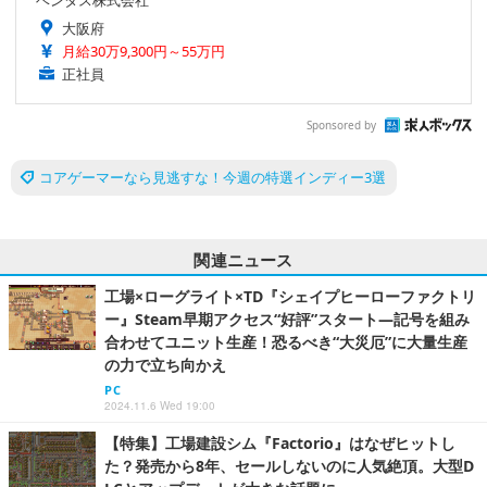
大阪府
月給30万9,300円～55万円
正社員
Sponsored by
コアゲーマーなら見逃すな！今週の特選インディー3選
関連ニュース
工場×ローグライト×TD『シェイプヒーローファクトリ
ー』Steam早期アクセス“好評”スタート―記号を組み
合わせてユニット生産！恐るべき“大災厄”に大量生産
の力で立ち向かえ
PC
2024.11.6 Wed 19:00
【特集】工場建設シム『Factorio』はなぜヒットし
た？発売から8年、セールしないのに人気絶頂。大型D