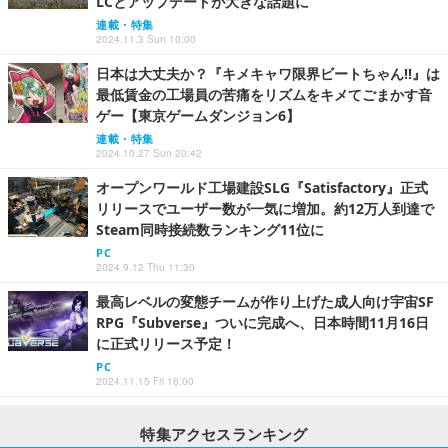
LCとアップデートが大きな話題に
連載・特集
2024.11.3 Sun 10:00
日本は大丈夫か？『キメキャワ限界ビートちゃん!!』は
最低賃金の工場員の苦痛をリズムをキメてごまかす音
ゲー【東京ゲームダンジョン6】
連載・特集
2024.10.27 Sun 20:42
オープンワールド工場建設SLG『Satisfactory』正式
リリースでユーザー数が一気に増加。約12万人到達で
Steam同時接続数ランキング11位に
PC
2024.9.12 Thu 11:30
最高レベルの変態チームが作り上げた成人向け宇宙SF
RPG『Subverse』ついに完成へ、日本時間11月16日
に正式リリース予定！
PC
2024.11.15 Fri 16:00
特集アクセスランキング