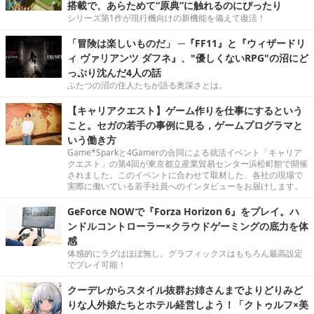
搭載で、あらためて“原典”に触れるのにぴったり
シリーズ第1作が現行機向けの新機能を備えて復活！
「冒険は楽しいものだ」 ─『FF11』と『ウィザードリ
ィ ヴァリアンツ ダフネ』、"優しくないRPG"の沼にど
っぷり沈んだ4人の話
ふたつの沼の住人たちが語る奥深さとは。
【キャリアクエスト】ゲーム作りを仕事にするという
こと。セガの若手の事例に見る，ゲームプログラマと
いう働き方
Game*Sparkと4Gamerの合同による就活イベント「キャリア
クエスト」の第4回が東京都立産業貿易センター浜松町館で開催
されました。このイベントに合わせて取材した、各社の現場で
実際に働いている若手社員へのインタビューをお届けします。
GeForce NOWで『Forza Horizon 6』をプレイ。ハ
ンドルコントローラー×クラウドゲーミングの底力を体
感
体感的にラグはほぼ無し。グラフィックスはもちろん最高設定
でプレイ可能！
クーデレからスタイル抜群お姉さんまでよりどりみど
りな人外娘たちとホテル経営しよう！「クトゥルフ×美