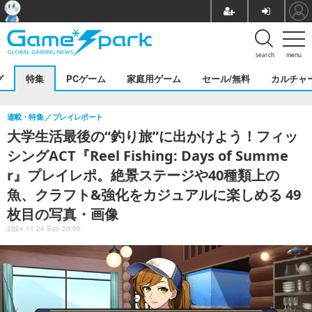
search
menu
グ
特集
PCゲーム
家庭用ゲーム
セール/無料
カルチャ
連載・特集
プレイレポート
大学生活最後の“釣り旅”に出かけよう！フィッ
シングACT『Reel Fishing: Days of Summe
r』プレイレポ。絶景ステージや40種類上の
魚、クラフト&強化をカジュアルに楽しめる 49
枚目の写真・画像
2024.11.24 Sun 20:00