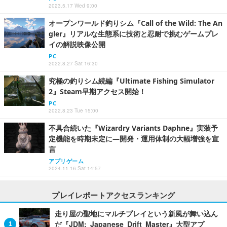
2023.5.17 Wed 9:00
オープンワールド釣りシム『Call of the Wild: The An
gler』リアルな生態系に技術と忍耐で挑むゲームプレ
イの解説映像公開
PC
2022.8.27 Sat 16:30
究極の釣りシム続編『Ultimate Fishing Simulator
2』Steam早期アクセス開始！
PC
2022.8.23 Tue 15:00
不具合続いた『Wizardry Variants Daphne』実装予
定機能を時期未定に―開発・運用体制の大幅増強を宣
言
アプリゲーム
2024.11.16 Sat 14:57
プレイレポートアクセスランキング
走り屋の聖地にマルチプレイという新風が舞い込ん
だ『JDM: Japanese Drift Master』大型アプ