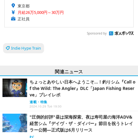
東京都
月給26万5,000円～30万円
正社員
Sponsored by
Indie Hype Train
関連ニュース
ちょっとあやしい日本へようこそ…！釣りシム『Call o
f the Wild: The Angler』DLC「Japan Fishing Reser
ve」プレイレポ
連載・特集
2024.10.29 Tue 19:00
"圧倒的好評"昼は深海探索、夜は寿司屋の海洋ADV&
経営シム『デイヴ・ザ・ダイバー』節目を祝うトレイ
ラー公開―正式版は6月リリース
PC