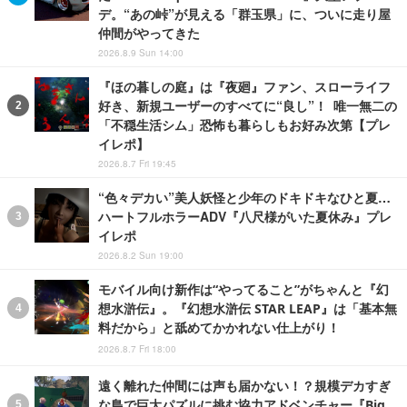
デ。“あの峠”が見える「群玉県」に、ついに走り屋
仲間がやってきた
2026.8.9 Sun 14:00
『ほの暮しの庭』は『夜廻』ファン、スローライフ
好き、新規ユーザーのすべてに“良し”！ 唯一無二の
「不穏生活シム」恐怖も暮らしもお好み次第【プレ
イレポ】
2026.8.7 Fri 19:45
“色々デカい”美人妖怪と少年のドキドキなひと夏…
ハートフルホラーADV『八尺様がいた夏休み』プレ
イレポ
2026.8.2 Sun 19:00
モバイル向け新作は“やってること”がちゃんと『幻
想水滸伝』。『幻想水滸伝 STAR LEAP』は「基本無
料だから」と舐めてかかれない仕上がり！
2026.8.7 Fri 18:00
遠く離れた仲間には声も届かない！？規模デカすぎ
な島で巨大パズルに挑む協力アドベンチャー『Big