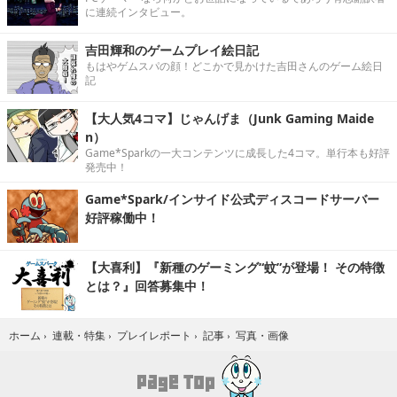
に連続インタビュー。
吉田輝和のゲームプレイ絵日記
もはやゲムスパの顔！どこかで見かけた吉田さんのゲーム絵日
記
【大人気4コマ】じゃんげま（Junk Gaming Maide
n）
Game*Sparkの一大コンテンツに成長した4コマ。単行本も好評
発売中！
Game*Spark/インサイド公式ディスコードサーバー
好評稼働中！
【大喜利】『新種のゲーミング“蚊”が登場！ その特徴
とは？』回答募集中！
写真・画像
ホーム
›
連載・特集
›
プレイレポート
›
記事
›