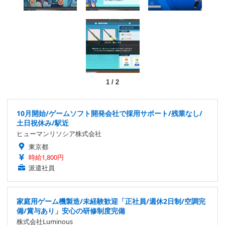
1
/
2
10月開始/ゲームソフト開発会社で採用サポート/残業なし/
土日祝休み/駅近
ヒューマンリソシア株式会社
東京都
時給1,800円
派遣社員
家庭用ゲーム機製造/未経験歓迎「正社員/週休2日制/空調完
備/賞与あり」安心の研修制度完備
株式会社Luminous