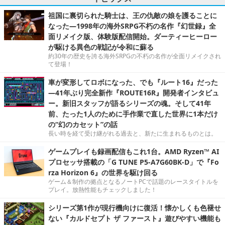
祖国に裏切られた騎士は、王の仇敵の娘を護ることに
なった―1998年の海外SRPG不朽の名作『幻世録』全
面リメイク版、体験版配信開始。ダーティーヒーロー
が駆ける異色の戦記が令和に蘇る
約30年の歴史を誇る海外SRPGの不朽の名作が全面リメイクされ
て登場！
車が変形してロボになった、でも『ルート16』だった
―41年ぶり完全新作『ROUTE16R』開発者インタビュ
ー。新旧スタッフが語るシリーズの魂。そして41年
前、たった1人のために手作業で直した世界に1本だけ
の“幻のカセット”の話
長い時を経て受け継がれる過去と、新たに生まれるものとは。
ゲームプレイも録画配信もこれ1台。AMD Ryzen™ AI
プロセッサ搭載の「G TUNE P5-A7G60BK-D」で『Fo
rza Horizon 6』の世界を駆け回る
ゲーム＆制作の拠点となるノートPCで話題のレースタイトルを
プレイ。放熱性能もチェックしました！
シリーズ第1作が現行機向けに復活！懐かしくも色褪せ
ない『カルドセプト ザ ファースト』遊びやすい機能も