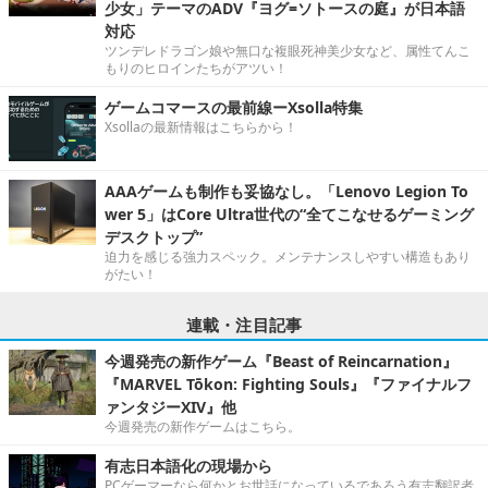
少女」テーマのADV『ヨグ=ソトースの庭』が日本語
対応
ツンデレドラゴン娘や無口な複眼死神美少女など、属性てんこ
もりのヒロインたちがアツい！
ゲームコマースの最前線ーXsolla特集
Xsollaの最新情報はこちらから！
AAAゲームも制作も妥協なし。「Lenovo Legion To
wer 5」はCore Ultra世代の“全てこなせるゲーミング
デスクトップ”
迫力を感じる強力スペック。メンテナンスしやすい構造もあり
がたい！
連載・注目記事
今週発売の新作ゲーム『Beast of Reincarnation』
『MARVEL Tōkon: Fighting Souls』『ファイナルフ
ァンタジーXIV』他
今週発売の新作ゲームはこちら。
有志日本語化の現場から
PCゲーマーなら何かとお世話になっているであろう有志翻訳者