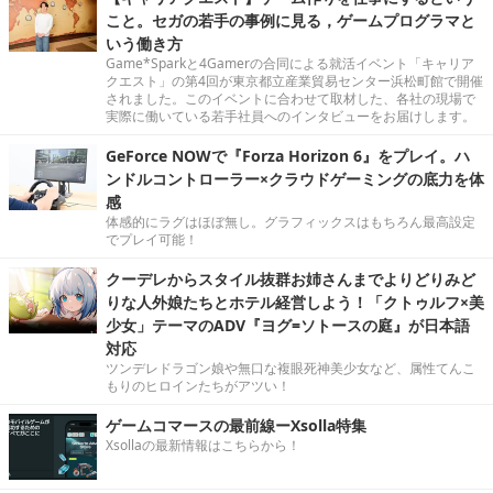
こと。セガの若手の事例に見る，ゲームプログラマと
いう働き方
Game*Sparkと4Gamerの合同による就活イベント「キャリア
クエスト」の第4回が東京都立産業貿易センター浜松町館で開催
されました。このイベントに合わせて取材した、各社の現場で
実際に働いている若手社員へのインタビューをお届けします。
GeForce NOWで『Forza Horizon 6』をプレイ。ハ
ンドルコントローラー×クラウドゲーミングの底力を体
感
体感的にラグはほぼ無し。グラフィックスはもちろん最高設定
でプレイ可能！
クーデレからスタイル抜群お姉さんまでよりどりみど
りな人外娘たちとホテル経営しよう！「クトゥルフ×美
少女」テーマのADV『ヨグ=ソトースの庭』が日本語
対応
ツンデレドラゴン娘や無口な複眼死神美少女など、属性てんこ
もりのヒロインたちがアツい！
ゲームコマースの最前線ーXsolla特集
Xsollaの最新情報はこちらから！