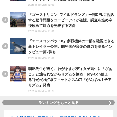
2026.8.10 Mon 12:00
『ゴーストリコン ワイルドランズ』一部CPUに起因
する動作問題をユービーアイが確認。調査を進め今
後改めて対応を発表する方針
2026.8.10 Mon 11:30
『エースコンバット8』参戦機体の一部を確認できる
新トレイラー公開。開発者が音楽の魅力を語るイン
タビュー第2弾も
2026.8.10 Mon 11:00
朝凪先生が描く、わがままボディ女子高生に「ざぁ
こ」と煽られながらリズムを刻め！Joy-Con使え
る“わからせ”系フィットネスACT『がんばれ！チア
リズム』発表
2026.8.10 Mon 12:21
ランキングをもっと見る