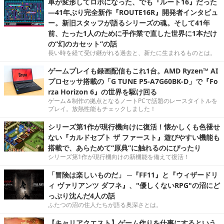
車が変形してロボになった、でも『ルート16』だった
―41年ぶり完全新作『ROUTE16R』開発者インタビュ
ー。新旧スタッフが語るシリーズの魂。そして41年
前、たった1人のために手作業で直した世界に1本だけ
の“幻のカセット”の話
長い時を経て受け継がれる過去と、新たに生まれるものとは。
ゲームプレイも録画配信もこれ1台。AMD Ryzen™ AI
プロセッサ搭載の「G TUNE P5-A7G60BK-D」で『Fo
rza Horizon 6』の世界を駆け回る
ゲーム＆制作の拠点となるノートPCで話題のレースタイトルを
プレイ。放熱性能もチェックしました！
シリーズ第1作が現行機向けに復活！懐かしくも色褪せ
ない『カルドセプト ザ ファースト』遊びやすい機能も
搭載で、あらためて“原典”に触れるのにぴったり
シリーズ第1作が現行機向けの新機能を備えて復活！
「冒険は楽しいものだ」 ─『FF11』と『ウィザードリ
ィ ヴァリアンツ ダフネ』、"優しくないRPG"の沼にど
っぷり沈んだ4人の話
ふたつの沼の住人たちが語る奥深さとは。
【キャリアクエスト】ゲーム作りを仕事にするという