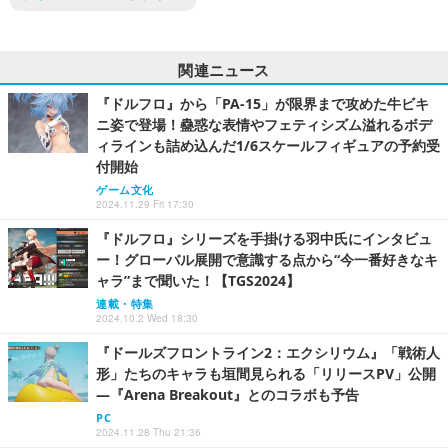
関連ニュース
『ドルフロ』から「PA-15」が限界まで攻めた牛ビキ
ニ姿で登場！蠱惑な表情やフェティシズム溢れるボデ
ィラインも詰め込んだ1/6スケールフィギュアの予約受
付開始
ゲーム文化
2024.11.29 Fri 17:30
『ドルフロ』シリーズを手掛ける羽中氏にインタビュ
ー！グローバル展開で意識する点から“今一番好きなキ
ャラ”まで聞いた！【TGS2024】
連載・特集
2024.10.2 Wed 18:30
『ドールズフロントライン2：エクシリウム』「戦術人
形」たちのキャラも垣間見られる「リリースPV」公開
―『Arena Breakout』とのコラボも予告
PC
2024.11.28 Thu 21:36