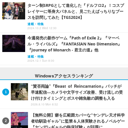
ターン制SRPGとして進化した『ドルフロ2』！コスプ
レイヤーに等身大パネルと、見ごたえばっちりなブー
スを訪問してみた【TGS2024】
連載・特集
2024.10.2 Wed 12:30
今週発売の新作ゲーム『Path of Exile 2』『マーベ
ル・ライバルズ』『FANTASIAN Neo Dimension』
『Journey of Monarch - 君主の道』他
連載・特集
2024.12.1 Sun 8:00
Windowsアクセスランキング
“賛否両論”『Beast of Reincarnation』パッチが
早速配信―カメラや文字サイズ改善、受け流しの受
け付けタイミングとボスや雑魚敵の調整も入る
2026.8.10 Mon 8:52
【無料公開】癖を広範囲カバーな“ヤンデレ天才科学
者幼馴染ギャル”に監禁＆人体実験されるノベルゲー
『ヤンデレギャルの臨床試験』が話題に