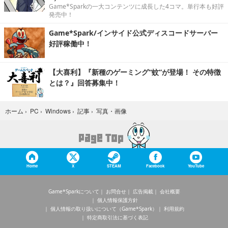
Game*Sparkの一大コンテンツに成長した4コマ。単行本も好評
発売中！
Game*Spark/インサイド公式ディスコードサーバー
好評稼働中！
【大喜利】『新種のゲーミング“蚊”が登場！ その特徴
とは？』回答募集中！
写真・画像
ホーム
›
PC
›
Windows
›
記事
›
Home
X
STEAM
Facebook
YouTube
Game*Sparkについて
お問合せ
広告掲載
会社概要
個人情報保護方針
個人情報の取り扱いについて（Game*Spark）
利用規約
特定商取引法に基づく表記