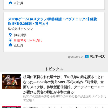
正社員
スマホゲームQAスタッフ/動作確認・バグチェック/未経験
歓迎/週休2日制・賞与あり
株式会社キソシン
神奈川県
月給31万円～45万円
正社員
Sponsored by
トピックス
祖国に裏切られた騎士は、王の仇敵の娘を護ることに
なった―1998年の海外SRPG不朽の名作『幻世録』全
面リメイク版、体験版配信開始。ダーティーヒーロー
が駆ける異色の戦記が令和に蘇る
約30年の歴史を誇る海外SRPGの不朽の名作が全面リメイクされ
て登場！