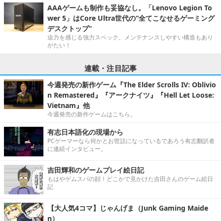
AAAゲームも制作も妥協なし。「Lenovo Legion To
wer 5」はCore Ultra世代の“全てこなせるゲーミング
デスクトップ”
迫力を感じる強力スペック。メンテナンスしやすい構造もあり
がたい！
連載・注目記事
今週発売の新作ゲーム『The Elder Scrolls IV: Oblivio
n Remastered』『アークナイツ』『Hell Let Loose:
Vietnam』他
今週発売の新作ゲームはこちら。
有志日本語化の現場から
PCゲーマーなら何かとお世話になっているであろう有志翻訳者
に連続インタビュー。
吉田輝和のゲームプレイ絵日記
もはやゲムスパの顔！どこかで見かけた吉田さんのゲーム絵日
記
【大人気4コマ】じゃんげま（Junk Gaming Maide
n）