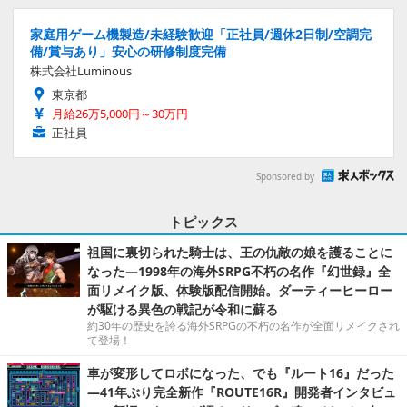
家庭用ゲーム機製造/未経験歓迎「正社員/週休2日制/空調完
備/賞与あり」安心の研修制度完備
株式会社Luminous
東京都
月給26万5,000円～30万円
正社員
Sponsored by
トピックス
祖国に裏切られた騎士は、王の仇敵の娘を護ることに
なった―1998年の海外SRPG不朽の名作『幻世録』全
面リメイク版、体験版配信開始。ダーティーヒーロー
が駆ける異色の戦記が令和に蘇る
約30年の歴史を誇る海外SRPGの不朽の名作が全面リメイクされ
て登場！
車が変形してロボになった、でも『ルート16』だった
―41年ぶり完全新作『ROUTE16R』開発者インタビュ