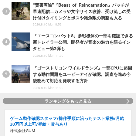
“賛否両論”『Beast of Reincarnation』パッチが
早速配信―カメラや文字サイズ改善、受け流しの受
け付けタイミングとボスや雑魚敵の調整も入る
2026.8.10 Mon 8:52
『エースコンバット8』参戦機体の一部を確認できる
新トレイラー公開。開発者が音楽の魅力を語るイン
タビュー第2弾も
2026.8.10 Mon 11:00
『ゴーストリコン ワイルドランズ』一部CPUに起因
する動作問題をユービーアイが確認。調査を進め今
後改めて対応を発表する方針
2026.8.10 Mon 11:30
ランキングをもっと見る
ゲーム動作確認スタッフ/操作手順に沿ったテスト業務/月給
30万円以上可/昇給・賞与あり
株式会社GUM