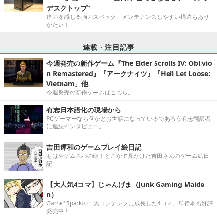
デスクトップ”
迫力を感じる強力スペック。メンテナンスしやすい構造もあり
がたい！
連載・注目記事
今週発売の新作ゲーム『The Elder Scrolls IV: Oblivio
n Remastered』『アークナイツ』『Hell Let Loose:
Vietnam』他
今週発売の新作ゲームはこちら。
有志日本語化の現場から
PCゲーマーなら何かとお世話になっているであろう有志翻訳者
に連続インタビュー。
吉田輝和のゲームプレイ絵日記
もはやゲムスパの顔！どこかで見かけた吉田さんのゲーム絵日
記
【大人気4コマ】じゃんげま（Junk Gaming Maide
n）
Game*Sparkの一大コンテンツに成長した4コマ。単行本も好評
発売中！