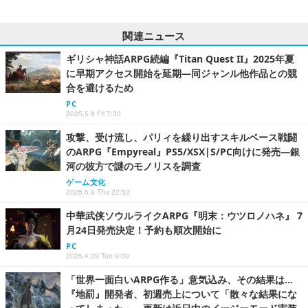
関連ニュース
ギリシャ神話ARPG続編『Titan Quest II』2025年夏
に早期アクセス開始を延期―同ジャンル他作品との競
合を避けるため
PC
2025.5.9 Fri 7:30
攻撃、受け流し、パリィを繰り出すスキルベース戦闘
のARPG『Empyreal』PS5/XSX|S/PC向けに発売―銀
河の彼方で謎のモノリスを調査
ゲーム文化
2025.5.8 Thu 22:53
中華武侠ソウルライクARPG『明末：ウツロノハネ』 7
月24日発売決定！予約も順次開始に
PC
2025.4.29 Tue 9:00
「世界一面白いARPG作る」意気込み、その結果は…
『地罰』開発者、初週売上について「散々な結果にな