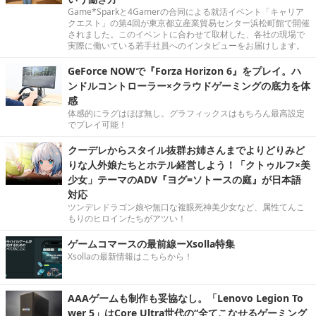
Game*Sparkと4Gamerの合同による就活イベント「キャリア
クエスト」の第4回が東京都立産業貿易センター浜松町館で開催
されました。このイベントに合わせて取材した、各社の現場で
実際に働いている若手社員へのインタビューをお届けします。
GeForce NOWで『Forza Horizon 6』をプレイ。ハ
ンドルコントローラー×クラウドゲーミングの底力を体
感
体感的にラグはほぼ無し。グラフィックスはもちろん最高設定
でプレイ可能！
クーデレからスタイル抜群お姉さんまでよりどりみど
りな人外娘たちとホテル経営しよう！「クトゥルフ×美
少女」テーマのADV『ヨグ=ソトースの庭』が日本語
対応
ツンデレドラゴン娘や無口な複眼死神美少女など、属性てんこ
もりのヒロインたちがアツい！
ゲームコマースの最前線ーXsolla特集
Xsollaの最新情報はこちらから！
AAAゲームも制作も妥協なし。「Lenovo Legion To
wer 5」はCore Ultra世代の“全てこなせるゲーミング