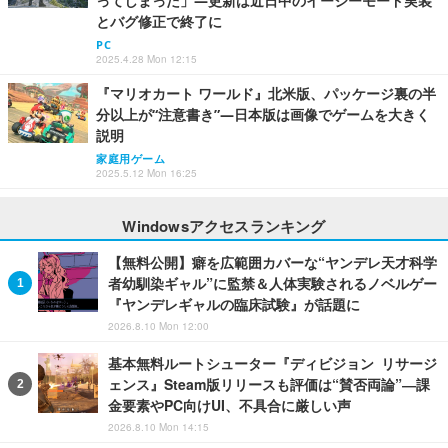
ってしまった」―更新は近日中のイージーモード実装
とバグ修正で終了に
PC
2025.4.28 Mon 12:15
『マリオカート ワールド』北米版、パッケージ裏の半
分以上が“注意書き”―日本版は画像でゲームを大きく
説明
家庭用ゲーム
2025.5.12 Mon 16:25
Windowsアクセスランキング
【無料公開】癖を広範囲カバーな“ヤンデレ天才科学
者幼馴染ギャル”に監禁＆人体実験されるノベルゲー
『ヤンデレギャルの臨床試験』が話題に
2026.8.10 Mon 12:00
基本無料ルートシューター『ディビジョン リサージ
ェンス』Steam版リリースも評価は“賛否両論”―課
金要素やPC向けUI、不具合に厳しい声
2026.8.10 Mon 14:15