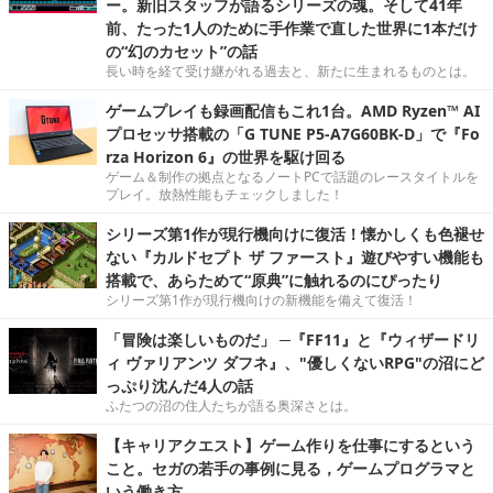
ー。新旧スタッフが語るシリーズの魂。そして41年
前、たった1人のために手作業で直した世界に1本だけ
の“幻のカセット”の話
長い時を経て受け継がれる過去と、新たに生まれるものとは。
ゲームプレイも録画配信もこれ1台。AMD Ryzen™ AI
プロセッサ搭載の「G TUNE P5-A7G60BK-D」で『Fo
rza Horizon 6』の世界を駆け回る
ゲーム＆制作の拠点となるノートPCで話題のレースタイトルを
プレイ。放熱性能もチェックしました！
シリーズ第1作が現行機向けに復活！懐かしくも色褪せ
ない『カルドセプト ザ ファースト』遊びやすい機能も
搭載で、あらためて“原典”に触れるのにぴったり
シリーズ第1作が現行機向けの新機能を備えて復活！
「冒険は楽しいものだ」 ─『FF11』と『ウィザードリ
ィ ヴァリアンツ ダフネ』、"優しくないRPG"の沼にど
っぷり沈んだ4人の話
ふたつの沼の住人たちが語る奥深さとは。
【キャリアクエスト】ゲーム作りを仕事にするという
こと。セガの若手の事例に見る，ゲームプログラマと
いう働き方