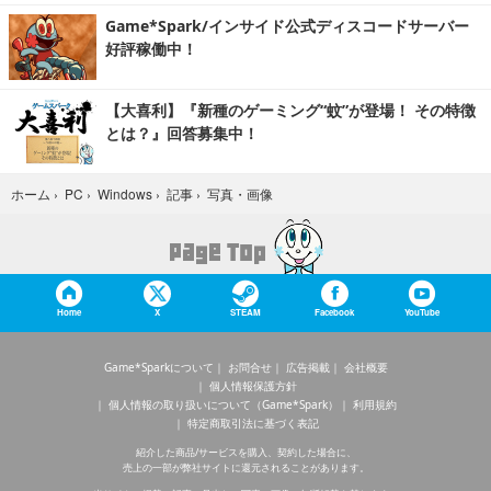
Game*Spark/インサイド公式ディスコードサーバー
好評稼働中！
【大喜利】『新種のゲーミング“蚊”が登場！ その特徴
とは？』回答募集中！
写真・画像
ホーム
›
PC
›
Windows
›
記事
›
Home
X
STEAM
Facebook
YouTube
Game*Sparkについて
お問合せ
広告掲載
会社概要
個人情報保護方針
個人情報の取り扱いについて（Game*Spark）
利用規約
特定商取引法に基づく表記
紹介した商品/サービスを購入、契約した場合に、
売上の一部が弊社サイトに還元されることがあります。