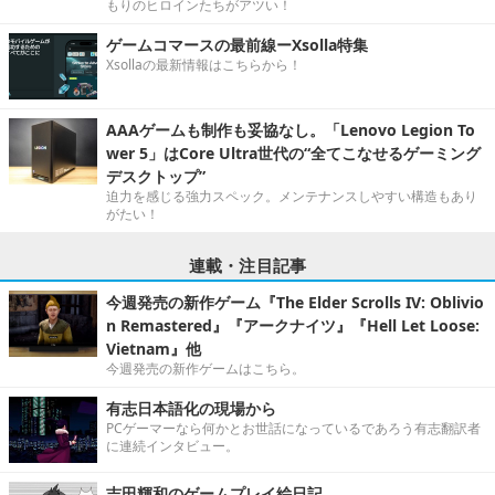
もりのヒロインたちがアツい！
ゲームコマースの最前線ーXsolla特集
Xsollaの最新情報はこちらから！
AAAゲームも制作も妥協なし。「Lenovo Legion To
wer 5」はCore Ultra世代の“全てこなせるゲーミング
デスクトップ”
迫力を感じる強力スペック。メンテナンスしやすい構造もあり
がたい！
連載・注目記事
今週発売の新作ゲーム『The Elder Scrolls IV: Oblivio
n Remastered』『アークナイツ』『Hell Let Loose:
Vietnam』他
今週発売の新作ゲームはこちら。
有志日本語化の現場から
PCゲーマーなら何かとお世話になっているであろう有志翻訳者
に連続インタビュー。
吉田輝和のゲームプレイ絵日記