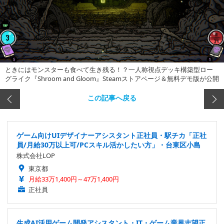
ときにはモンスターも食べて生き残る！？一人称視点デッキ構築型ロー
グライク『Shroom and Gloom』Steamストアページ＆無料デモ版が公開
この記事へ戻る
ゲーム向けUIデザイナーアシスタント正社員・駅チカ「正社
員/月給30万以上可/PCスキル活かしたい方」・台東区小島
株式会社LOP
東京都
月給33万1,400円～47万1,400円
正社員
生成AI活用ゲーム開発アシスタント・IT・ゲーム業界志望正