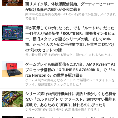
面リメイク版、体験版配信開始。ダーティーヒーロー
が駆ける異色の戦記が令和に蘇る
約30年の歴史を誇る海外SRPGの不朽の名作が全面リメイクされ
て登場！
車が変形してロボになった、でも『ルート16』だった
―41年ぶり完全新作『ROUTE16R』開発者インタビュ
ー。新旧スタッフが語るシリーズの魂。そして41年
前、たった1人のために手作業で直した世界に1本だけ
の“幻のカセット”の話
長い時を経て受け継がれる過去と、新たに生まれるものとは。
ゲームプレイも録画配信もこれ1台。AMD Ryzen™ AI
プロセッサ搭載の「G TUNE P5-A7G60BK-D」で『Fo
rza Horizon 6』の世界を駆け回る
ゲーム＆制作の拠点となるノートPCで話題のレースタイトルを
プレイ。放熱性能もチェックしました！
シリーズ第1作が現行機向けに復活！懐かしくも色褪せ
ない『カルドセプト ザ ファースト』遊びやすい機能も
搭載で、あらためて“原典”に触れるのにぴったり
シリーズ第1作が現行機向けの新機能を備えて復活！