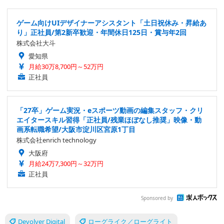
ゲーム向けUIデザイナーアシスタント「土日祝休み・昇給あ
り」正社員/第2新卒歓迎・年間休日125日・賞与年2回
株式会社大斗
愛知県
月給30万8,700円～52万円
正社員
「27卒」ゲーム実況・eスポーツ動画の編集スタッフ・クリ
エイタースキル習得「正社員/残業ほぼなし推奨」映像・動
画系転職希望/大阪市淀川区宮原1丁目
株式会社enrich technology
大阪府
月給24万7,300円～32万円
正社員
Sponsored by
Devolver Digital
ローグライク／ローグライト