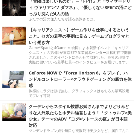
「冒険は楽しいものだ」 ─『FF11』と『ウィザードリ
ィ ヴァリアンツ ダフネ』、"優しくないRPG"の沼にど
っぷり沈んだ4人の話
ふたつの沼の住人たちが語る奥深さとは。
【キャリアクエスト】ゲーム作りを仕事にするという
こと。セガの若手の事例に見る，ゲームプログラマと
いう働き方
Game*Sparkと4Gamerの合同による就活イベント「キャリア
クエスト」の第4回が東京都立産業貿易センター浜松町館で開催
されました。このイベントに合わせて取材した、各社の現場で
実際に働いている若手社員へのインタビューをお届けします。
GeForce NOWで『Forza Horizon 6』をプレイ。ハ
ンドルコントローラー×クラウドゲーミングの底力を体
感
体感的にラグはほぼ無し。グラフィックスはもちろん最高設定
でプレイ可能！
クーデレからスタイル抜群お姉さんまでよりどりみど
りな人外娘たちとホテル経営しよう！「クトゥルフ×美
少女」テーマのADV『ヨグ=ソトースの庭』が日本語
対応
ツンデレドラゴン娘や無口な複眼死神美少女など、属性てんこ