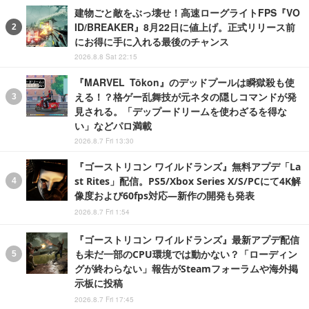
建物ごと敵をぶっ壊せ！高速ローグライトFPS『VO
ID/BREAKER』8月22日に値上げ。正式リリース前
にお得に手に入れる最後のチャンス
2026.8.8 Sat 22:15
『MARVEL Tōkon』のデッドプールは瞬獄殺も使
える！？格ゲー乱舞技が元ネタの隠しコマンドが発
見される。「デップードリームを使わざるを得な
い」などパロ満載
2026.8.7 Fri 13:30
『ゴーストリコン ワイルドランズ』無料アプデ「La
st Rites」配信。PS5/Xbox Series X/S/PCにて4K解
像度および60fps対応―新作の開発も発表
2026.8.7 Fri 1:54
『ゴーストリコン ワイルドランズ』最新アプデ配信
も未だ一部のCPU環境では動かない？「ローディン
グが終わらない」報告がSteamフォーラムや海外掲
示板に投稿
2026.8.7 Fri 17:45