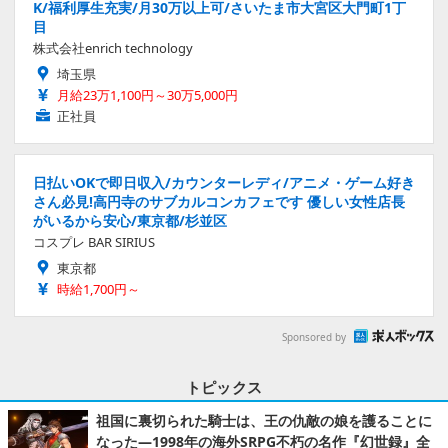
K/福利厚生充実/月30万以上可/さいたま市大宮区大門町1丁
目
株式会社enrich technology
埼玉県
月給23万1,100円～30万5,000円
正社員
日払いOKで即日収入/カウンターレディ/アニメ・ゲーム好き
さん必見!高円寺のサブカルコンカフェです 優しい女性店長
がいるから安心/東京都/杉並区
コスプレ BAR SIRIUS
東京都
時給1,700円～
Sponsored by
トピックス
祖国に裏切られた騎士は、王の仇敵の娘を護ることに
なった―1998年の海外SRPG不朽の名作『幻世録』全