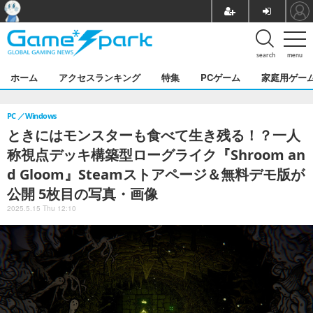
search
menu
ホーム
アクセスランキング
特集
PCゲーム
家庭用ゲー
PC
Windows
ときにはモンスターも食べて生き残る！？一人
称視点デッキ構築型ローグライク『Shroom an
d Gloom』Steamストアページ＆無料デモ版が
公開 5枚目の写真・画像
2025.5.15 Thu 12:10