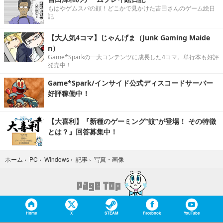
もはやゲムスパの顔！どこかで見かけた吉田さんのゲーム絵日
記
【大人気4コマ】じゃんげま（Junk Gaming Maide
n）
Game*Sparkの一大コンテンツに成長した4コマ。単行本も好評
発売中！
Game*Spark/インサイド公式ディスコードサーバー
好評稼働中！
【大喜利】『新種のゲーミング“蚊”が登場！ その特徴
とは？』回答募集中！
写真・画像
ホーム
›
PC
›
Windows
›
記事
›
Home
X
STEAM
Facebook
YouTube