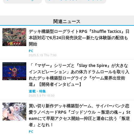
関連ニュース
デッキ構築型ローグライトRPG『Shuffle Tactics』日
本語対応で6月24日発売決定―新たな体験版の配信も
開始
PC
2025.5.15 Thu 7:00
「『マザー』シリーズと『Slay the Spire』が大きな
インスピレーション」あの体力ドラムロールを取り入
れたデッキ構築型ローグライク『ゲーム業界出世街
道』【開発者インタビュー】
連載・特集
2025.5.9 Fri 18:00
買い切り新作デッキ構築型ゲーム、サイバーパンク恋
愛ラノベカードRPG『ゴッドソウル ～叛逆の魂～』St
eamにて早期アクセス開始―抑圧と運命に抗う「叛逆
者」となれ！
PC