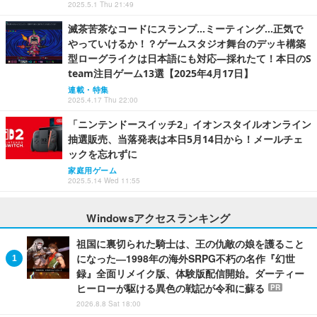
2025.5.1 Thu 21:49
滅茶苦茶なコードにスランプ…ミーティング…正気で
やっていけるか！？ゲームスタジオ舞台のデッキ構築
型ローグライクは日本語にも対応―採れたて！本日のS
team注目ゲーム13選【2025年4月17日】
連載・特集
2025.4.17 Thu 22:00
「ニンテンドースイッチ2」イオンスタイルオンライン
抽選販売、当落発表は本日5月14日から！メールチェ
ックを忘れずに
家庭用ゲーム
2025.5.14 Wed 11:55
Windowsアクセスランキング
祖国に裏切られた騎士は、王の仇敵の娘を護ること
になった―1998年の海外SRPG不朽の名作『幻世
録』全面リメイク版、体験版配信開始。ダーティー
ヒーローが駆ける異色の戦記が令和に蘇る
PR
2026.8.8 Sat 18:00