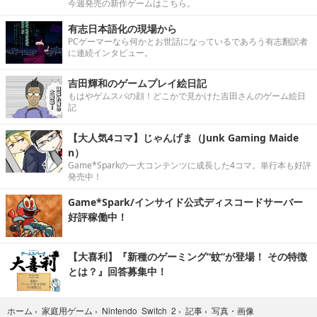
今週発売の新作ゲームはこちら。
有志日本語化の現場から
PCゲーマーなら何かとお世話になっているであろう有志翻訳者
に連続インタビュー。
吉田輝和のゲームプレイ絵日記
もはやゲムスパの顔！どこかで見かけた吉田さんのゲーム絵日
記
【大人気4コマ】じゃんげま（Junk Gaming Maide
n）
Game*Sparkの一大コンテンツに成長した4コマ。単行本も好評
発売中！
Game*Spark/インサイド公式ディスコードサーバー
好評稼働中！
【大喜利】『新種のゲーミング“蚊”が登場！ その特徴
とは？』回答募集中！
写真・画像
ホーム
›
家庭用ゲーム
›
Nintendo Switch 2
›
記事
›