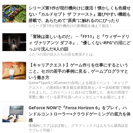
シリーズ第1作が現行機向けに復活！懐かしくも色褪せ
ない『カルドセプト ザ ファースト』遊びやすい機能も
搭載で、あらためて“原典”に触れるのにぴったり
シリーズ第1作が現行機向けの新機能を備えて復活！
「冒険は楽しいものだ」 ─『FF11』と『ウィザードリ
ィ ヴァリアンツ ダフネ』、"優しくないRPG"の沼にど
っぷり沈んだ4人の話
ふたつの沼の住人たちが語る奥深さとは。
【キャリアクエスト】ゲーム作りを仕事にするという
こと。セガの若手の事例に見る，ゲームプログラマと
いう働き方
Game*Sparkと4Gamerの合同による就活イベント「キャリア
クエスト」の第4回が東京都立産業貿易センター浜松町館で開催
されました。このイベントに合わせて取材した、各社の現場で
実際に働いている若手社員へのインタビューをお届けします。
GeForce NOWで『Forza Horizon 6』をプレイ。ハ
ンドルコントローラー×クラウドゲーミングの底力を体
感
体感的にラグはほぼ無し。グラフィックスはもちろん最高設定
でプレイ可能！