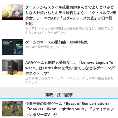
クーデレからスタイル抜群お姉さんまでよりどりみど
りな人外娘たちとホテル経営しよう！「クトゥルフ×美
少女」テーマのADV『ヨグ=ソトースの庭』が日本語
対応
ツンデレドラゴン娘や無口な複眼死神美少女など、属性てんこ
もりのヒロインたちがアツい！
ゲームコマースの最前線ーXsolla特集
Xsollaの最新情報はこちらから！
AAAゲームも制作も妥協なし。「Lenovo Legion To
wer 5」はCore Ultra世代の“全てこなせるゲーミング
デスクトップ”
迫力を感じる強力スペック。メンテナンスしやすい構造もあり
がたい！
連載・注目記事
今週発売の新作ゲーム『Beast of Reincarnation』
『MARVEL Tōkon: Fighting Souls』『ファイナルフ
ァンタジーXIV』他