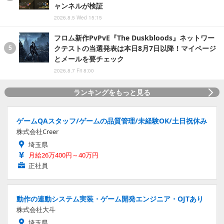
ャンネルが検証
2026.8.5 Wed 15:15
フロム新作PvPvE『The Duskbloods』ネットワー
クテストの当選発表は本日8月7日以降！マイページ
とメールを要チェック
2026.8.7 Fri 8:00
ランキングをもっと見る
ゲームQAスタッフ/ゲームの品質管理/未経験OK/土日祝休み
株式会社Creer
埼玉県
月給26万400円～40万円
正社員
動作の連動システム実装・ゲーム開発エンジニア・OJTあり
株式会社大斗
埼玉県