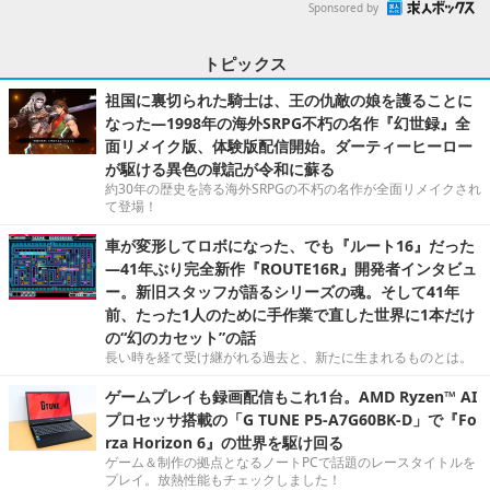
Sponsored by
トピックス
祖国に裏切られた騎士は、王の仇敵の娘を護ることに
なった―1998年の海外SRPG不朽の名作『幻世録』全
面リメイク版、体験版配信開始。ダーティーヒーロー
が駆ける異色の戦記が令和に蘇る
約30年の歴史を誇る海外SRPGの不朽の名作が全面リメイクされ
て登場！
車が変形してロボになった、でも『ルート16』だった
―41年ぶり完全新作『ROUTE16R』開発者インタビュ
ー。新旧スタッフが語るシリーズの魂。そして41年
前、たった1人のために手作業で直した世界に1本だけ
の“幻のカセット”の話
長い時を経て受け継がれる過去と、新たに生まれるものとは。
ゲームプレイも録画配信もこれ1台。AMD Ryzen™ AI
プロセッサ搭載の「G TUNE P5-A7G60BK-D」で『Fo
rza Horizon 6』の世界を駆け回る
ゲーム＆制作の拠点となるノートPCで話題のレースタイトルを
プレイ。放熱性能もチェックしました！