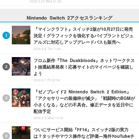
2022.3.23 Wed 21:26
Nintendo Switch 2アクセスランキング
『マインクラフト』スイッチ2版が10月27日に発売
決定！グラフィックを強化するバイブラントビジュ
アルズに対応しアップグレードパスも販売へ
2026.8.6 Thu 7:24
フロム新作『The Duskbloods』ネットワークテス
ト抽選結果発表！応募サイトのマイページを確認し
よう
2026.8.7 Fri 22:04
『ゼノブレイド2 Nintendo Switch 2 Edition』
「アクセサリーの装備枠が減少」「戦闘時のBGMが
小さくなる」などの不具合。修正データを近日中に
配信予定
2026.8.5 Wed 15:20
ついにサービス開始『FF14』スイッチ2版の実力
は？タッチやマウス操作など評価―海外YouTubeチ