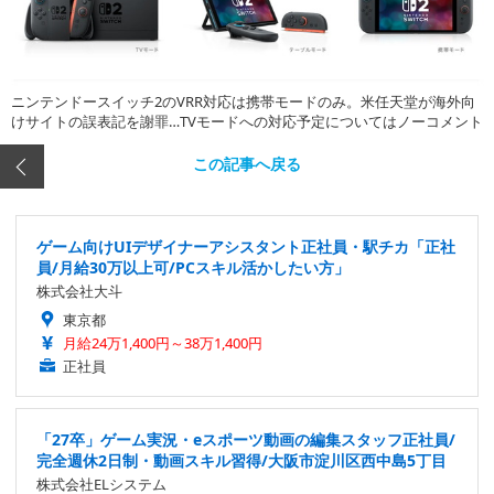
ニンテンドースイッチ2のVRR対応は携帯モードのみ。米任天堂が海外向
けサイトの誤表記を謝罪…TVモードへの対応予定についてはノーコメント
この記事へ戻る
ゲーム向けUIデザイナーアシスタント正社員・駅チカ「正社
員/月給30万以上可/PCスキル活かしたい方」
株式会社大斗
東京都
月給24万1,400円～38万1,400円
正社員
「27卒」ゲーム実況・eスポーツ動画の編集スタッフ正社員/
完全週休2日制・動画スキル習得/大阪市淀川区西中島5丁目
株式会社ELシステム