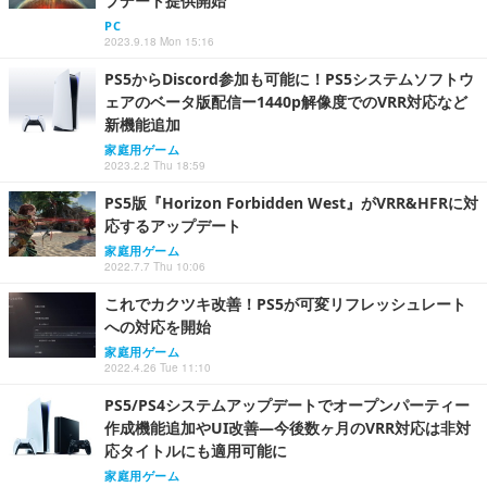
プデート提供開始
PC
2023.9.18 Mon 15:16
PS5からDiscord参加も可能に！PS5システムソフトウ
ェアのベータ版配信ー1440p解像度でのVRR対応など
新機能追加
家庭用ゲーム
2023.2.2 Thu 18:59
PS5版『Horizon Forbidden West』がVRR&HFRに対
応するアップデート
家庭用ゲーム
2022.7.7 Thu 10:06
これでカクツキ改善！PS5が可変リフレッシュレート
への対応を開始
家庭用ゲーム
2022.4.26 Tue 11:10
PS5/PS4システムアップデートでオープンパーティー
作成機能追加やUI改善―今後数ヶ月のVRR対応は非対
応タイトルにも適用可能に
家庭用ゲーム