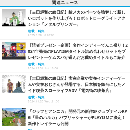
関連ニュース
【吉田輝和の絵日記】敵メカのパーツを強奪して新し
いロボットを作り上げろ！ロボットローグライトアク
ション『メタルブリンガー』
連載・特集
2025.3.28 Fri 18:00
【読者プレゼント企画】名作インディーてんこ盛り！2
024年発売のPLAYISMタイトル詰め合わせセットをプ
レゼント―ゲムスパが選んだお薦めタイトルもご紹介
連載・特集
2024.12.31 Tue 10:00
【吉田輝和の絵日記】実在企業や実在インディーゲー
ムや実在おじさんが登場する、日本橋を舞台にしたメ
イド喫茶スローライフADV『電気街の喫茶店』
連載・特集
2024.11.20 Wed 21:00
『ジラフとアンニカ』開発元の新作SFジュブナイルRP
G『星のハルカ』パブリッシャーがPLAYISMに決定！
新作トレイラーも公開