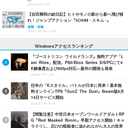
PC
2024.8.9 Fri 7:30
【吉田輝和の絵日記】ヒトやモノの影から影へ飛び移
れ！ジャンプアクション『SCHiM - スキム -』
連載・特集
2024.7.28 Sun 12:00
Windowsアクセスランキング
『ゴーストリコン ワイルドランズ』無料アプデ「L
ast Rites」配信。PS5/Xbox Series X/S/PCにて4
K解像度および60fps対応―新作の開発も発表
2026.8.7 Fri 1:54
往年の「Kスタイル」バトルが日本に再来！基本無
料オンラインTPS『GunZ The Duel』Steam版8月
14日サービス開始
2026.8.7 Fri 20:45
【閲覧注意】中世日本オープンワールドアダルトRP
G『Red Masked Ronin』早期アクセス開始！キャ
ラクリし、忍びの暗殺者に追われながら大人の世界