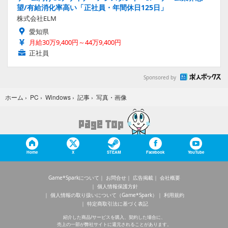
望/有給消化率高い「正社員・年間休日125日」
株式会社ELM
愛知県
月給30万9,400円～44万9,400円
正社員
Sponsored by
写真・画像
ホーム
›
PC
›
Windows
›
記事
›
Home
X
STEAM
Facebook
YouTube
Game*Sparkについて
お問合せ
広告掲載
会社概要
個人情報保護方針
個人情報の取り扱いについて（Game*Spark）
利用規約
特定商取引法に基づく表記
紹介した商品/サービスを購入、契約した場合に、
売上の一部が弊社サイトに還元されることがあります。