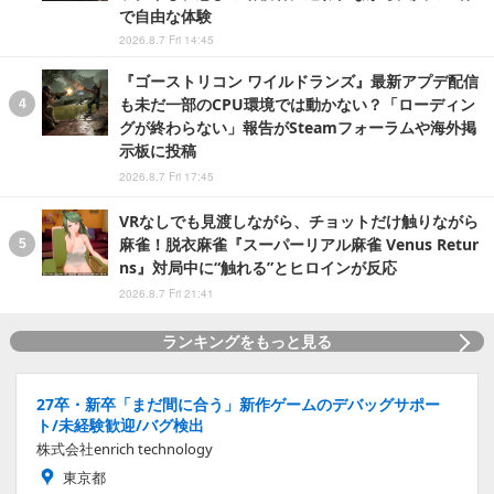
で自由な体験
2026.8.7 Fri 14:45
『ゴーストリコン ワイルドランズ』最新アプデ配信
も未だ一部のCPU環境では動かない？「ローディン
グが終わらない」報告がSteamフォーラムや海外掲
示板に投稿
2026.8.7 Fri 17:45
VRなしでも見渡しながら、チョットだけ触りながら
麻雀！脱衣麻雀『スーパーリアル麻雀 Venus Retur
ns』対局中に“触れる”とヒロインが反応
2026.8.7 Fri 21:41
ランキングをもっと見る
27卒・新卒「まだ間に合う」新作ゲームのデバッグサポー
ト/未経験歓迎/バグ検出
株式会社enrich technology
東京都