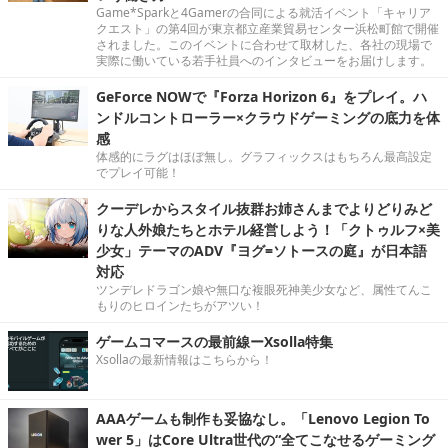
Game*Sparkと4Gamerの合同による就活イベント「キャリア
クエスト」の第4回が東京都立産業貿易センター浜松町館で開催
されました。このイベントに合わせて取材した、各社の現場で
実際に働いている若手社員へのインタビューをお届けします。
GeForce NOWで『Forza Horizon 6』をプレイ。ハ
ンドルコントローラー×クラウドゲーミングの底力を体
感
体感的にラグはほぼ無し。グラフィックスはもちろん最高設定
でプレイ可能！
クーデレからスタイル抜群お姉さんまでよりどりみど
りな人外娘たちとホテル経営しよう！「クトゥルフ×美
少女」テーマのADV『ヨグ=ソトースの庭』が日本語
対応
ツンデレドラゴン娘や無口な複眼死神美少女など、属性てんこ
もりのヒロインたちがアツい！
ゲームコマースの最前線ーXsolla特集
Xsollaの最新情報はこちらから！
AAAゲームも制作も妥協なし。「Lenovo Legion To
wer 5」はCore Ultra世代の“全てこなせるゲーミング