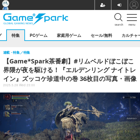
search
menu
グ
特集
PCゲーム
家庭用ゲーム
セール/無料
カルチャ
連載・特集
特集
【Game*Spark茶番劇】#リムベルドぼこぼこ
界隈が夜を駆ける！『エルデンリング ナイトレ
イン』ズッコケ珍道中の巻 36枚目の写真・画像
2025.5.28 Wed 23:00