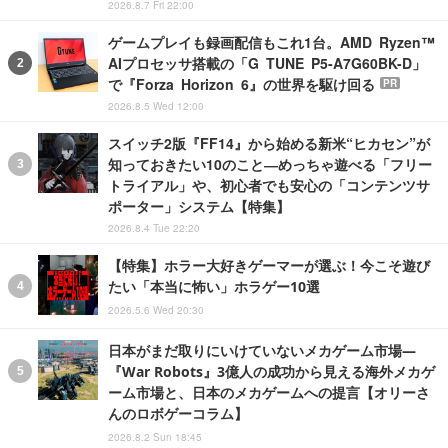
2026.8.7 Fri 22:00
ゲームプレイも録画配信もこれ1台。AMD Ryzen™
AIプロセッサ搭載の「G TUNE P5-A7G60BK-D」
で『Forza Horizon 6』の世界を駆け回る
PR
2026.8.5 Wed 12:00
スイッチ2版『FF14』から始める新米“ヒカセン”が
知っておきたい10のこと―めっちゃ遊べる「フリー
トライアル」や、初心者でも安心の「コンテンツサ
ポーター」システム【特集】
2026.8.4 Tue 22:20
【特集】ホラー大好きゲーマーが選ぶ！今こそ遊び
たい「本当に怖い」ホラゲー10選
2026.5.6 Wed 20:30
日本がまだ取りにいけていないメカゲーム市場―
『War Robots』3億人の成功から見える海外メカゲ
ーム市場と、日本のメカゲームへの提言【オリーさ
んのロボゲーコラム】
2026.8.2 Sun 18:45