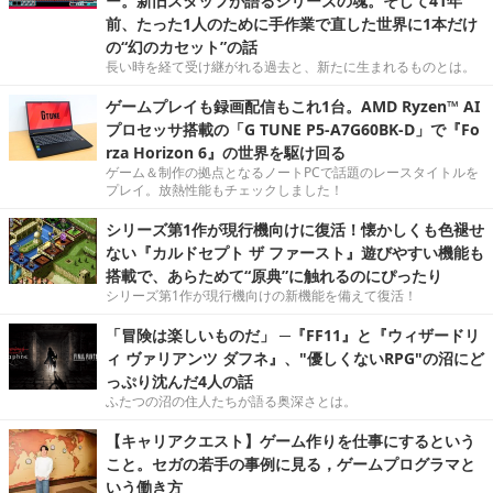
ー。新旧スタッフが語るシリーズの魂。そして41年
前、たった1人のために手作業で直した世界に1本だけ
の“幻のカセット”の話
長い時を経て受け継がれる過去と、新たに生まれるものとは。
ゲームプレイも録画配信もこれ1台。AMD Ryzen™ AI
プロセッサ搭載の「G TUNE P5-A7G60BK-D」で『Fo
rza Horizon 6』の世界を駆け回る
ゲーム＆制作の拠点となるノートPCで話題のレースタイトルを
プレイ。放熱性能もチェックしました！
シリーズ第1作が現行機向けに復活！懐かしくも色褪せ
ない『カルドセプト ザ ファースト』遊びやすい機能も
搭載で、あらためて“原典”に触れるのにぴったり
シリーズ第1作が現行機向けの新機能を備えて復活！
「冒険は楽しいものだ」 ─『FF11』と『ウィザードリ
ィ ヴァリアンツ ダフネ』、"優しくないRPG"の沼にど
っぷり沈んだ4人の話
ふたつの沼の住人たちが語る奥深さとは。
【キャリアクエスト】ゲーム作りを仕事にするという
こと。セガの若手の事例に見る，ゲームプログラマと
いう働き方