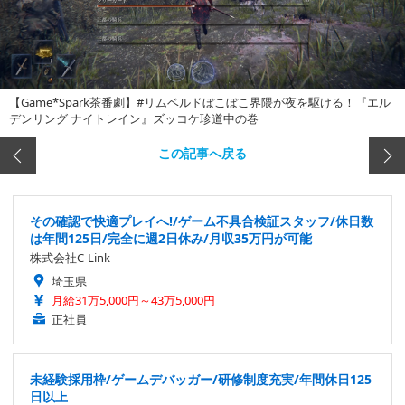
【Game*Spark茶番劇】#リムベルドぼこぼこ界隈が夜を駆ける！『エル
デンリング ナイトレイン』ズッコケ珍道中の巻
この記事へ戻る
その確認で快適プレイへ!/ゲーム不具合検証スタッフ/休日数
は年間125日/完全に週2日休み/月収35万円が可能
株式会社C-Link
埼玉県
月給31万5,000円～43万5,000円
正社員
未経験採用枠/ゲームデバッガー/研修制度充実/年間休日125
日以上