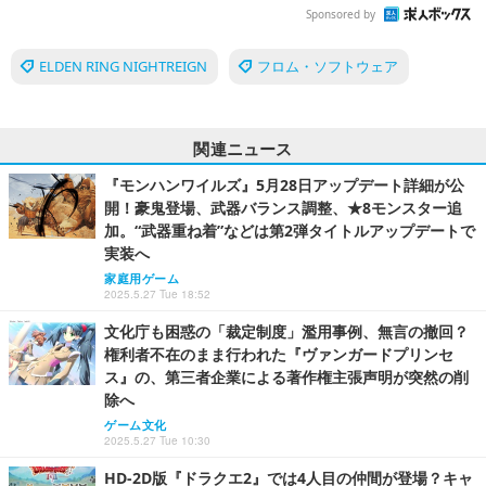
Sponsored by
ELDEN RING NIGHTREIGN
フロム・ソフトウェア
関連ニュース
『モンハンワイルズ』5月28日アップデート詳細が公
開！豪鬼登場、武器バランス調整、★8モンスター追
加。“武器重ね着”などは第2弾タイトルアップデートで
実装へ
家庭用ゲーム
2025.5.27 Tue 18:52
文化庁も困惑の「裁定制度」濫用事例、無言の撤回？
権利者不在のまま行われた『ヴァンガードプリンセ
ス』の、第三者企業による著作権主張声明が突然の削
除へ
ゲーム文化
2025.5.27 Tue 10:30
HD-2D版『ドラクエ2』では4人目の仲間が登場？キャ