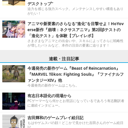
デスクトップ”
迫力を感じる強力スペック。メンテナンスしやすい構造もあり
がたい！
アニマや新要素のさらなる“進化”を目撃せよ！HoYov
erse新作『崩壊：ネクサスアニマ』第2回βテストの
「進化テスト」を体験【プレイレポ】
さまざまなアニマとの出会いや、スキルによってさらに戦略性
が増したバトルなど、本作の注目の要素に迫ります！
連載・注目記事
今週発売の新作ゲーム『Beast of Reincarnation』
『MARVEL Tōkon: Fighting Souls』『ファイナルフ
ァンタジーXIV』他
今週発売の新作ゲームはこちら。
有志日本語化の現場から
PCゲーマーなら何かとお世話になっているであろう有志翻訳者
に連続インタビュー。
吉田輝和のゲームプレイ絵日記
もはやゲムスパの顔！どこかで見かけた吉田さんのゲーム絵日
記