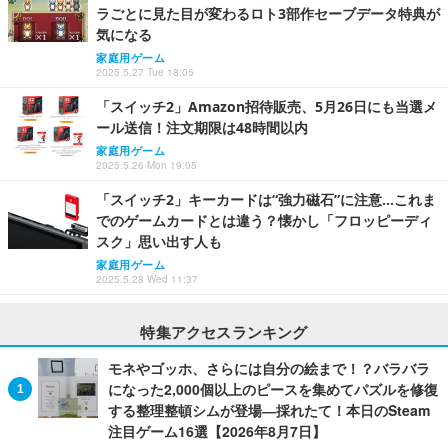
ラごとに見た目が変わるロト3部作セーブデータ特典が
気になる
家庭用ゲーム
2025.5.27 Tue 18:05
「スイッチ2」Amazon招待販売、5月26日にも当選メ
ール送信！注文期限は48時間以内
家庭用ゲーム
2025.5.26 Mon 19:05
「スイッチ2」キーカードは“強力磁石”に注意…これま
でのゲームカードとは違う？懐かし「フロッピーディ
スク」思い出す人も
家庭用ゲーム
2025.5.28 Wed 11:37
特集アクセスランキング
モネやゴッホ、さらには自分の絵まで！？バラバラ
になった2,000個以上のピースを集めてパズルを修復
する整理整頓シムが登場―採れたて！本日のSteam
注目ゲーム16選【2026年8月7日】