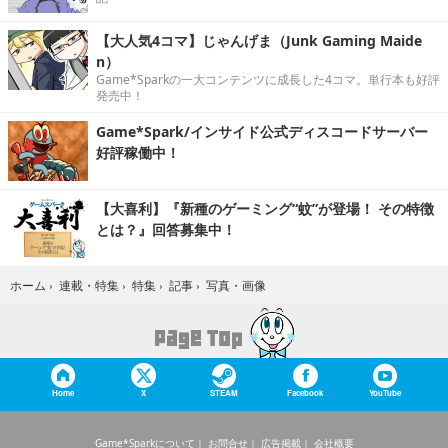
【大人気4コマ】じゃんげま（Junk Gaming Maide
n）
Game*Sparkの一大コンテンツに成長した4コマ。単行本も好評
発売中！
Game*Spark/インサイド公式ディスコードサーバー
好評稼働中！
【大喜利】『新種のゲーミング“蚊”が登場！ その特徴
とは？』回答募集中！
写真・画像
ホーム
›
連載・特集
›
特集
›
記事
›
Home
X
STEAM
Facebook
YouTube
Game*Sparkについて
お問合せ
広告掲載
会社概要