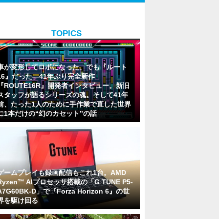
TOPICS
車が変形してロボになった、でも『ルート
16』だった―41年ぶり完全新作
『ROUTE16R』開発者インタビュー。新旧
スタッフが語るシリーズの魂。そして41年
前、たった1人のために手作業で直した世界
に1本だけの“幻のカセット”の話
ゲームプレイも録画配信もこれ1台。AMD
Ryzen™ AIプロセッサ搭載の「G TUNE P5-
A7G60BK-D」で『Forza Horizon 6』の世
界を駆け回る