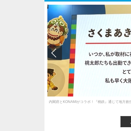
内閣府とKONAMIがコラボ！『桃鉄』通じて地方