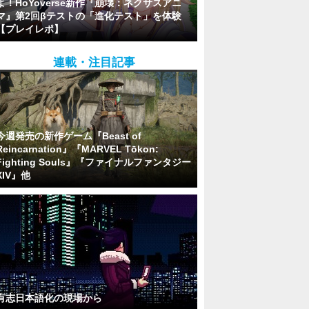
よ！HoYoverse新作『崩壊：ネクサスアニ
マ』第2回βテストの「進化テスト」を体験
【プレイレポ】
連載・注目記事
今週発売の新作ゲーム『Beast of
Reincarnation』『MARVEL Tōkon:
Fighting Souls』『ファイナルファンタジー
XIV』他
有志日本語化の現場から