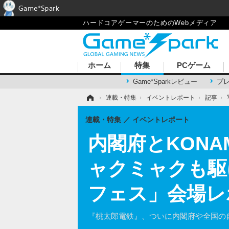
Game*Spark
ハードコアゲーマーのためのWebメディア
ホーム
特集
PCゲーム
Game*Sparkレビュー
プ
ホーム
›
連載・特集
›
イベントレポート
›
記事
›
連載・特集
イベントレポート
内閣府とKON
ャクミャクも駆
フェス」会場レ
『桃太郎電鉄』、ついに内閣府や全国の