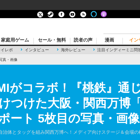
家庭用ゲーム
セール・無料
読者の声
漫画
イン
レイレポ
インタビュー
海外レビュー
注目インディーミニ問
写真・画像
AMIがコラボ！『桃鉄』通
けつけた大阪・関西万博「
ポート 5枚目の写真・画像
自治体とタッグを組み関西万博へ！メディア向けステージ＆会場の