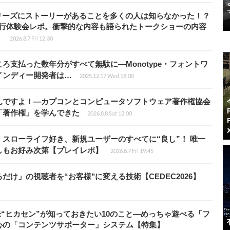
リーズにストーリーがあることを多くの人は知らなかった！？
先行体験会レポ。衝撃的な内容も語られたトークショーの内容
】
2026.8.7 Fri 12:30
ろ支払った数年分がすべて無駄に―Monotype・フォントワ
インディー開発者は…
2025.12.17 Wed 18:00
んですよ！―カプコンとコンピュータソフトウェア著作権協会
「著作権」を学んできた
2026.8.8 Sat 12:00
スローライフ好き、新規ユーザーのすべてに“良し”！ 唯一
しもお好み次第【プレイレポ】
2026.8.7 Fri 19:45
け」の視聴者を“お客様"に変える技術【CEDEC2026】
米“ヒカセン”が知っておきたい10のこと―めっちゃ遊べる「フ
心の「コンテンツサポーター」システム【特集】