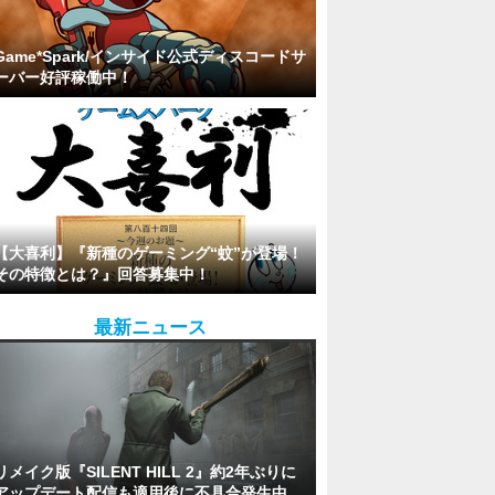
Game*Spark/インサイド公式ディスコードサ
ーバー好評稼働中！
【大喜利】『新種のゲーミング“蚊”が登場！
その特徴とは？』回答募集中！
最新ニュース
リメイク版『SILENT HILL 2』約2年ぶりに
アップデート配信も適用後に不具合発生中