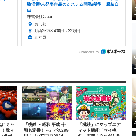
験活躍/未発表作品のシステム開発/髪型・服装自
由
株式会社Creer
東京都
月給25万8,400円～32万円
正社員
Sponsored by
は“ミャ
『桃鉄 ～昭和 平成 令
『桃鉄』にマップエデ
”！数々
和も定番！～』が3,299
ィット機能「マイ桃