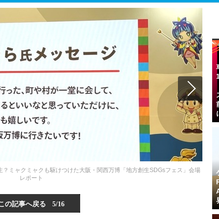
創生？ミャクミャクも駆けつけた大阪・関西万博「地方創生SDGsフェス」会場
レポート
この記事へ戻る
5/16