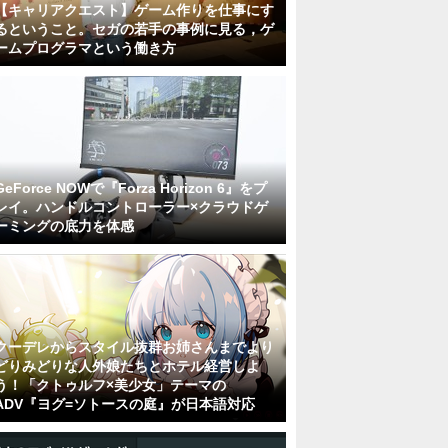
【キャリアクエスト】ゲーム作りを仕事にす
るということ。セガの若手の事例に見る，ゲ
ームプログラマという働き方
GeForce NOWで『Forza Horizon 6』をプ
レイ。ハンドルコントローラー×クラウドゲ
ーミングの底力を体感
クーデレからスタイル抜群お姉さんまでより
どりみどりな人外娘たちとホテル経営しよ
う！「クトゥルフ×美少女」テーマの
ADV『ヨグ=ソトースの庭』が日本語対応