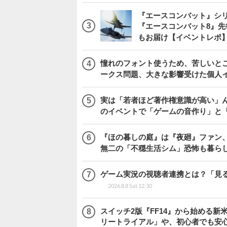
『エースコンバット』シ
『エースコンバット8』
もお届け【イベントレポ
憧れのフォント使うため、苦しいとこ
ークス問題、大きな影響受けた個人
実は「若者ほど著作権意識が高い」
のイベントで「ゲームの音作り」と
『ほの暮しの庭』は『夜廻』ファン、
無二の「不穏生活シム」恐怖も暮ら
ゲーム実況の視聴者連携とは？「見るだ
2026.8.8 Sat 12:30
スイッチ2版『FF14』から始める新
リートライアル」や、初心者でも安