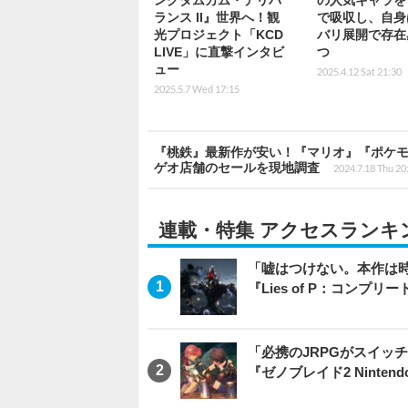
ングダムカム・デリバ
の人気キャラを
ランス II』世界へ！観
で吸収し、自身
光プロジェクト「KCD
バリ展開で存在
LIVE」に直撃インタビ
つ
ュー
2025.4.12 Sat 21:30
2025.5.7 Wed 17:15
『桃鉄』最新作が安い！『マリオ』『ポケモン
ゲオ店舗のセールを現地調査
2024.7.18 Thu 20
連載・特集 アクセスランキ
「嘘はつけない。本作は
『Lies of P：コンプリ
「必携のJRPGがスイッ
『ゼノブレイド2 Nintendo S