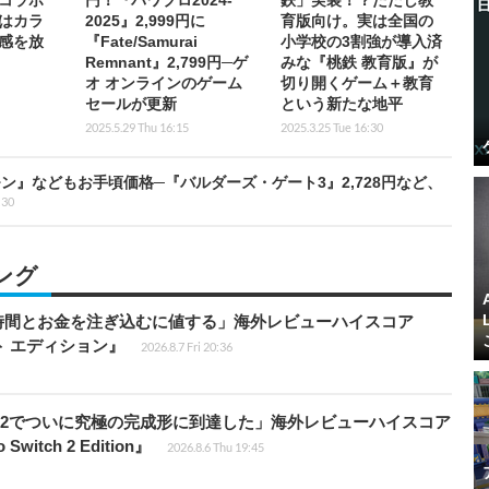
コラボ
円！『パワプロ2024-
鉄」実装！？ただし教
はカラ
2025』2,999円に
育版向け。実は全国の
感を放
『Fate/Samurai
小学校の3割強が導入済
Remnant』2,799円─ゲ
みな『桃鉄 教育版』が
オ オンラインのゲーム
切り開くゲーム＋教育
セールが更新
という新たな地平
2025.5.29 Thu 16:15
2025.3.25 Tue 16:30
』などもお手頃価格─『バルダーズ・ゲート3』2,728円など、
:30
ング
時間とお金を注ぎ込むに値する」海外レビューハイスコア
ート エディション』
2026.8.7 Fri 20:36
チ2でついに究極の完成形に到達した」海外レビューハイスコア
witch 2 Edition』
2026.8.6 Thu 19:45