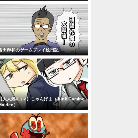
吉田輝和のゲームプレイ絵日記
【大人気4コマ】じゃんげま（Junk Gaming
Maiden）