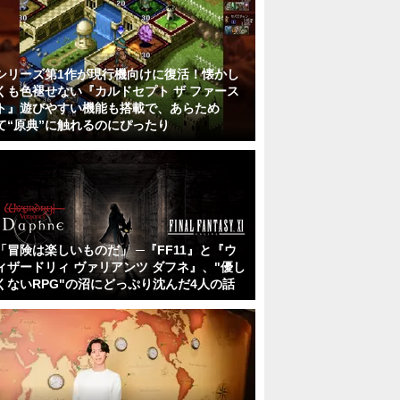
シリーズ第1作が現行機向けに復活！懐かし
くも色褪せない『カルドセプト ザ ファース
ト』遊びやすい機能も搭載で、あらため
て“原典”に触れるのにぴったり
「冒険は楽しいものだ」 ─『FF11』と『ウ
ィザードリィ ヴァリアンツ ダフネ』、"優し
くないRPG"の沼にどっぷり沈んだ4人の話