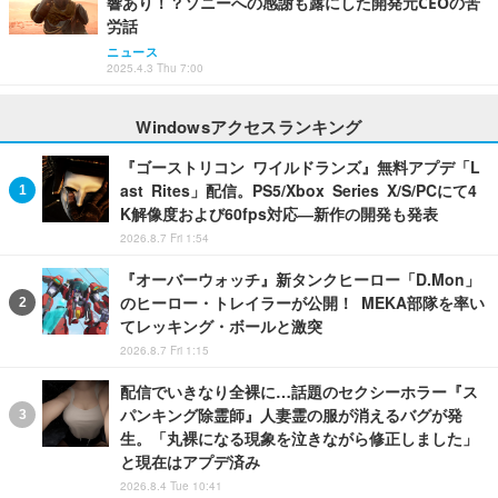
響あり！？ソニーへの感謝も露にした開発元CEOの苦
労話
ニュース
2025.4.3 Thu 7:00
Windowsアクセスランキング
『ゴーストリコン ワイルドランズ』無料アプデ「L
ast Rites」配信。PS5/Xbox Series X/S/PCにて4
K解像度および60fps対応―新作の開発も発表
2026.8.7 Fri 1:54
『オーバーウォッチ』新タンクヒーロー「D.Mon」
のヒーロー・トレイラーが公開！ MEKA部隊を率い
てレッキング・ボールと激突
2026.8.7 Fri 1:15
配信でいきなり全裸に…話題のセクシーホラー『ス
パンキング除霊師』人妻霊の服が消えるバグが発
生。「丸裸になる現象を泣きながら修正しました」
と現在はアプデ済み
2026.8.4 Tue 10:41