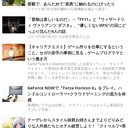
搭載で、あらためて“原典”に触れるのにぴったり
シリーズ第1作が現行機向けの新機能を備えて復活！
「冒険は楽しいものだ」 ─『FF11』と『ウィザードリ
ィ ヴァリアンツ ダフネ』、"優しくないRPG"の沼にど
っぷり沈んだ4人の話
ふたつの沼の住人たちが語る奥深さとは。
【キャリアクエスト】ゲーム作りを仕事にするという
こと。セガの若手の事例に見る，ゲームプログラマと
いう働き方
Game*Sparkと4Gamerの合同による就活イベント「キャリア
クエスト」の第4回が東京都立産業貿易センター浜松町館で開催
されました。このイベントに合わせて取材した、各社の現場で
実際に働いている若手社員へのインタビューをお届けします。
GeForce NOWで『Forza Horizon 6』をプレイ。ハ
ンドルコントローラー×クラウドゲーミングの底力を体
感
体感的にラグはほぼ無し。グラフィックスはもちろん最高設定
でプレイ可能！
クーデレからスタイル抜群お姉さんまでよりどりみど
りな人外娘たちとホテル経営しよう！「クトゥルフ×美