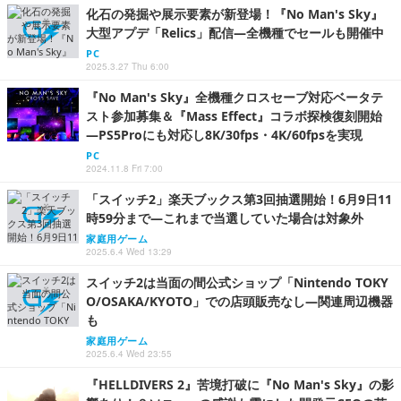
化石の発掘や展示要素が新登場！『No Man's Sky』
大型アプデ「Relics」配信―全機種でセールも開催中
PC
2025.3.27 Thu 6:00
『No Man's Sky』全機種クロスセーブ対応ベータテ
スト参加募集＆『Mass Effect』コラボ探検復刻開始
―PS5Proにも対応し8K/30fps・4K/60fpsを実現
PC
2024.11.8 Fri 7:00
「スイッチ2」楽天ブックス第3回抽選開始！6月9日11
時59分まで―これまで当選していた場合は対象外
家庭用ゲーム
2025.6.4 Wed 13:29
スイッチ2は当面の間公式ショップ「Nintendo TOKY
O/OSAKA/KYOTO」での店頭販売なし―関連周辺機器
も
家庭用ゲーム
2025.6.4 Wed 23:55
『HELLDIVERS 2』苦境打破に『No Man's Sky』の影