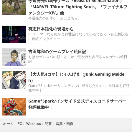
今週発売の新作ゲーム『Beast of Reincarnation』
『MARVEL Tōkon: Fighting Souls』『ファイナルフ
ァンタジーXIV』他
今週発売の新作ゲームはこちら。
有志日本語化の現場から
PCゲーマーなら何かとお世話になっているであろう有志翻訳者
に連続インタビュー。
吉田輝和のゲームプレイ絵日記
もはやゲムスパの顔！どこかで見かけた吉田さんのゲーム絵日
記
【大人気4コマ】じゃんげま（Junk Gaming Maide
n）
Game*Sparkの一大コンテンツに成長した4コマ。単行本も好評
発売中！
Game*Spark/インサイド公式ディスコードサーバー
好評稼働中！
写真・画像
ホーム
›
PC
›
Windows
›
記事
›