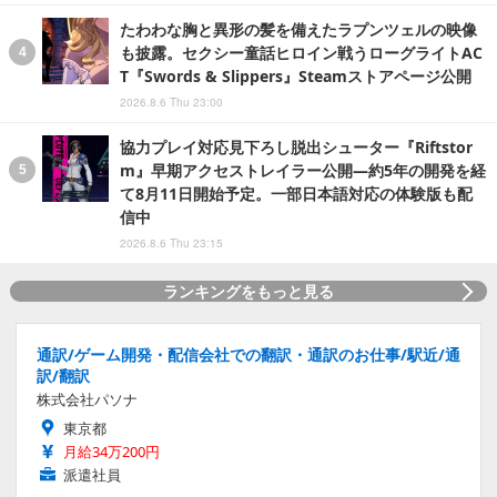
たわわな胸と異形の髪を備えたラプンツェルの映像
も披露。セクシー童話ヒロイン戦うローグライトAC
T『Swords & Slippers』Steamストアページ公開
2026.8.6 Thu 23:00
協力プレイ対応見下ろし脱出シューター『Riftstor
m』早期アクセストレイラー公開―約5年の開発を経
て8月11日開始予定。一部日本語対応の体験版も配
信中
2026.8.6 Thu 23:15
ランキングをもっと見る
通訳/ゲーム開発・配信会社での翻訳・通訳のお仕事/駅近/通
訳/翻訳
株式会社パソナ
東京都
月給34万200円
派遣社員