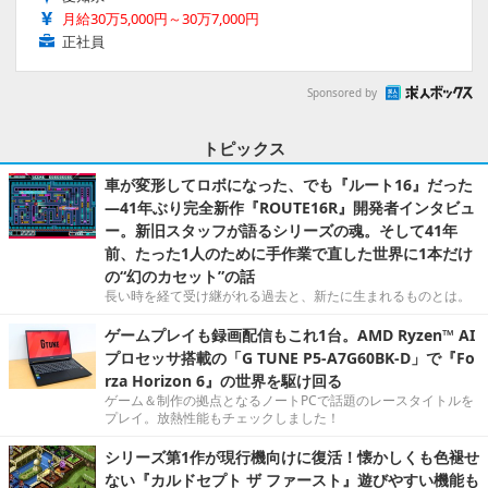
月給30万5,000円～30万7,000円
正社員
Sponsored by
トピックス
車が変形してロボになった、でも『ルート16』だった
―41年ぶり完全新作『ROUTE16R』開発者インタビュ
ー。新旧スタッフが語るシリーズの魂。そして41年
前、たった1人のために手作業で直した世界に1本だけ
の“幻のカセット”の話
長い時を経て受け継がれる過去と、新たに生まれるものとは。
ゲームプレイも録画配信もこれ1台。AMD Ryzen™ AI
プロセッサ搭載の「G TUNE P5-A7G60BK-D」で『Fo
rza Horizon 6』の世界を駆け回る
ゲーム＆制作の拠点となるノートPCで話題のレースタイトルを
プレイ。放熱性能もチェックしました！
シリーズ第1作が現行機向けに復活！懐かしくも色褪せ
ない『カルドセプト ザ ファースト』遊びやすい機能も