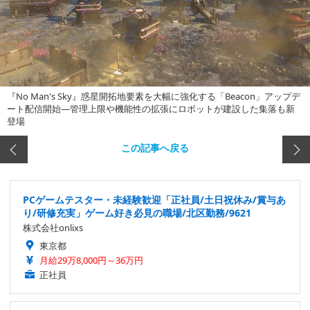
『No Man's Sky』惑星開拓地要素を大幅に強化する「Beacon」アップデ
ート配信開始―管理上限や機能性の拡張にロボットが建設した集落も新
登場
この記事へ戻る
PCゲームテスター・未経験歓迎「正社員/土日祝休み/賞与あ
り/研修充実」ゲーム好き必見の職場/北区勤務/9621
株式会社onlixs
東京都
月給29万8,000円～36万円
正社員