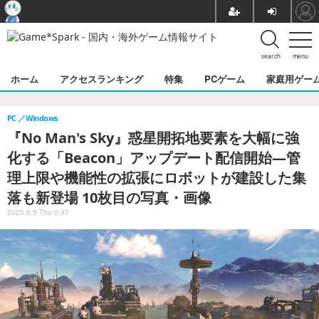
search
menu
ホーム
アクセスランキング
特集
PCゲーム
家庭用ゲー
PC
Windows
『No Man's Sky』惑星開拓地要素を大幅に強
化する「Beacon」アップデート配信開始―管
理上限や機能性の拡張にロボットが建設した集
落も新登場 10枚目の写真・画像
2025.6.5 Thu 0:47