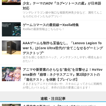
少女」テーマのADV『ヨグ=ソトースの庭』が日本語
対応
ツンデレドラゴン娘や無口な複眼死神美少女など、属性てんこ
もりのヒロインたちがアツい！
ゲームコマースの最前線ーXsolla特集
Xsollaの最新情報はこちらから！
AAAゲームも制作も妥協なし。「Lenovo Legion To
wer 5」はCore Ultra世代の“全てこなせるゲーミング
デスクトップ”
迫力を感じる強力スペック。メンテナンスしやすい構造もあり
がたい！
アニマや新要素のさらなる“進化”を目撃せよ！HoYov
erse新作『崩壊：ネクサスアニマ』第2回βテストの
「進化テスト」を体験【プレイレポ】
さまざまなアニマとの出会いや、スキルによってさらに戦略性
が増したバトルなど、本作の注目の要素に迫ります！
連載・注目記事