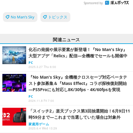
Sponsored by
No Man’s Sky
トピックス
関連ニュース
化石の発掘や展示要素が新登場！『No Man's Sky』
大型アプデ「Relics」配信―全機種でセールも開催中
PC
2025.3.27 Thu 6:00
『No Man's Sky』全機種クロスセーブ対応ベータテ
スト参加募集＆『Mass Effect』コラボ探検復刻開始
―PS5Proにも対応し8K/30fps・4K/60fpsを実現
PC
2024.11.8 Fri 7:00
「スイッチ2」楽天ブックス第3回抽選開始！6月9日11
時59分まで―これまで当選していた場合は対象外
家庭用ゲーム
2025.6.4 Wed 13:29