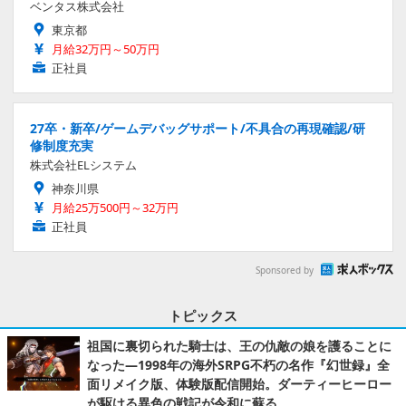
ベンタス株式会社
東京都
月給32万円～50万円
正社員
27卒・新卒/ゲームデバッグサポート/不具合の再現確認/研
修制度充実
株式会社ELシステム
神奈川県
月給25万500円～32万円
正社員
Sponsored by
トピックス
祖国に裏切られた騎士は、王の仇敵の娘を護ることに
なった―1998年の海外SRPG不朽の名作『幻世録』全
面リメイク版、体験版配信開始。ダーティーヒーロー
が駆ける異色の戦記が令和に蘇る