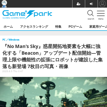
search
menu
ホーム
アクセスランキング
特集
PCゲーム
家庭用ゲー
PC
Windows
『No Man's Sky』惑星開拓地要素を大幅に強
化する「Beacon」アップデート配信開始―管
理上限や機能性の拡張にロボットが建設した集
落も新登場 7枚目の写真・画像
2025.6.5 Thu 0:47