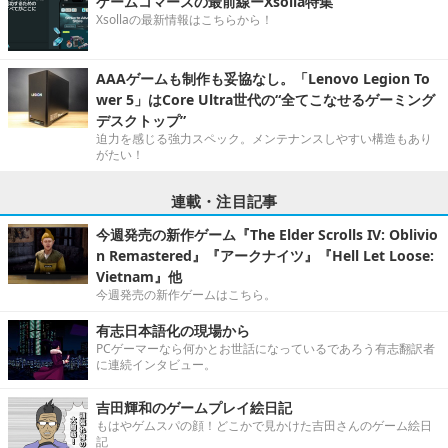
ゲームコマースの最前線ーXsolla特集
Xsollaの最新情報はこちらから！
AAAゲームも制作も妥協なし。「Lenovo Legion To
wer 5」はCore Ultra世代の“全てこなせるゲーミング
デスクトップ”
迫力を感じる強力スペック。メンテナンスしやすい構造もあり
がたい！
連載・注目記事
今週発売の新作ゲーム『The Elder Scrolls IV: Oblivio
n Remastered』『アークナイツ』『Hell Let Loose:
Vietnam』他
今週発売の新作ゲームはこちら。
有志日本語化の現場から
PCゲーマーなら何かとお世話になっているであろう有志翻訳者
に連続インタビュー。
吉田輝和のゲームプレイ絵日記
もはやゲムスパの顔！どこかで見かけた吉田さんのゲーム絵日
記