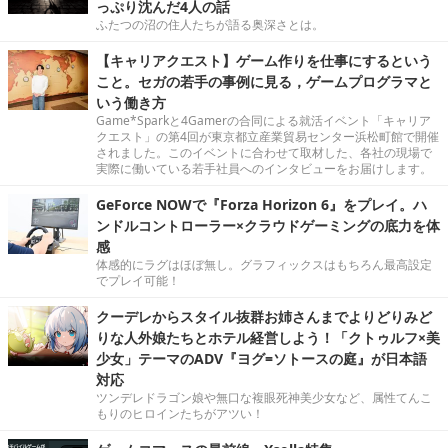
っぷり沈んだ4人の話
ふたつの沼の住人たちが語る奥深さとは。
【キャリアクエスト】ゲーム作りを仕事にするという
こと。セガの若手の事例に見る，ゲームプログラマと
いう働き方
Game*Sparkと4Gamerの合同による就活イベント「キャリア
クエスト」の第4回が東京都立産業貿易センター浜松町館で開催
されました。このイベントに合わせて取材した、各社の現場で
実際に働いている若手社員へのインタビューをお届けします。
GeForce NOWで『Forza Horizon 6』をプレイ。ハ
ンドルコントローラー×クラウドゲーミングの底力を体
感
体感的にラグはほぼ無し。グラフィックスはもちろん最高設定
でプレイ可能！
クーデレからスタイル抜群お姉さんまでよりどりみど
りな人外娘たちとホテル経営しよう！「クトゥルフ×美
少女」テーマのADV『ヨグ=ソトースの庭』が日本語
対応
ツンデレドラゴン娘や無口な複眼死神美少女など、属性てんこ
もりのヒロインたちがアツい！