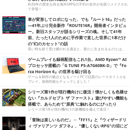
約30年の歴史を誇る海外SRPGの不朽の名作が全面リメイクされ
て登場！
車が変形してロボになった、でも『ルート16』だった
―41年ぶり完全新作『ROUTE16R』開発者インタビュ
ー。新旧スタッフが語るシリーズの魂。そして41年
前、たった1人のために手作業で直した世界に1本だけ
の“幻のカセット”の話
長い時を経て受け継がれる過去と、新たに生まれるものとは。
ゲームプレイも録画配信もこれ1台。AMD Ryzen™ AI
プロセッサ搭載の「G TUNE P5-A7G60BK-D」で『Fo
rza Horizon 6』の世界を駆け回る
ゲーム＆制作の拠点となるノートPCで話題のレースタイトルを
プレイ。放熱性能もチェックしました！
シリーズ第1作が現行機向けに復活！懐かしくも色褪せ
ない『カルドセプト ザ ファースト』遊びやすい機能も
搭載で、あらためて“原典”に触れるのにぴったり
シリーズ第1作が現行機向けの新機能を備えて復活！
「冒険は楽しいものだ」 ─『FF11』と『ウィザードリ
ィ ヴァリアンツ ダフネ』、"優しくないRPG"の沼にど