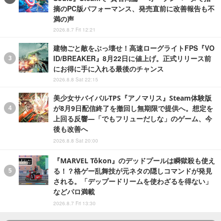
摘のPC版パフォーマンス、発売直前に改善報告も不
満の声
2026.8.7 Fri 12:21
建物ごと敵をぶっ壊せ！高速ローグライトFPS『VO
ID/BREAKER』8月22日に値上げ。正式リリース前
にお得に手に入れる最後のチャンス
2026.8.8 Sat 22:15
美少女サバイバルTPS『アノマリス』Steam体験版
が8月9日配信終了を撤回し無期限で提供へ。想定を
上回る反響―「でもフリューだしな」のゲーム、今
後も改善へ
2026.8.8 Sat 20:00
『MARVEL Tōkon』のデッドプールは瞬獄殺も使え
る！？格ゲー乱舞技が元ネタの隠しコマンドが発見
される。「デップードリームを使わざるを得ない」
などパロ満載
2026.8.7 Fri 13:30