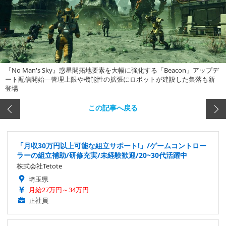
『No Man's Sky』惑星開拓地要素を大幅に強化する「Beacon」アップデ
ート配信開始―管理上限や機能性の拡張にロボットが建設した集落も新
登場
この記事へ戻る
「月収30万円以上可能な組立サポート!」/ゲームコントロー
ラーの組立補助/研修充実/未経験歓迎/20~30代活躍中
株式会社Tetote
埼玉県
月給27万円～34万円
正社員