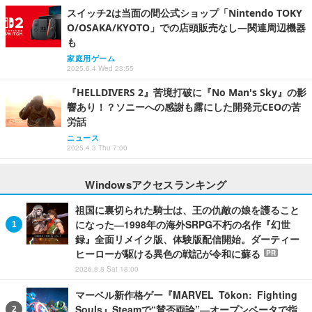
スイッチ2は当面の間公式ショップ「Nintendo TOKY
O/OSAKA/KYOTO」での店頭販売なし―関連周辺機器
も
家庭用ゲーム
2025.6.4 Wed 23:55
『HELLDIVERS 2』苦境打破に『No Man's Sky』の影
響あり！？ソニーへの感謝も露にした開発元CEOの苦
労話
ニュース
2025.4.3 Thu 7:00
Windowsアクセスランキング
祖国に裏切られた騎士は、王の仇敵の娘を護ること
になった―1998年の海外SRPG不朽の名作『幻世
録』全面リメイク版、体験版配信開始。ダーティー
ヒーローが駆ける異色の戦記が令和に蘇る
PR
2026.8.8 Sat 18:00
マーベル新作格ゲー『MARVEL Tōkon: Fighting
Souls』Steamで“賛否両論”―オープンベータで指