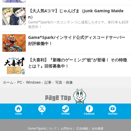
【大人気4コマ】じゃんげま（Junk Gaming Maide
n）
Game*Sparkの一大コンテンツに成長した4コマ。単行本も好評
発売中！
Game*Spark/インサイド公式ディスコードサーバー
好評稼働中！
【大喜利】『新種のゲーミング“蚊”が登場！ その特徴
とは？』回答募集中！
写真・画像
ホーム
›
PC
›
Windows
›
記事
›
Home
X
STEAM
Facebook
YouTube
Game*Sparkについて
お問合せ
広告掲載
会社概要