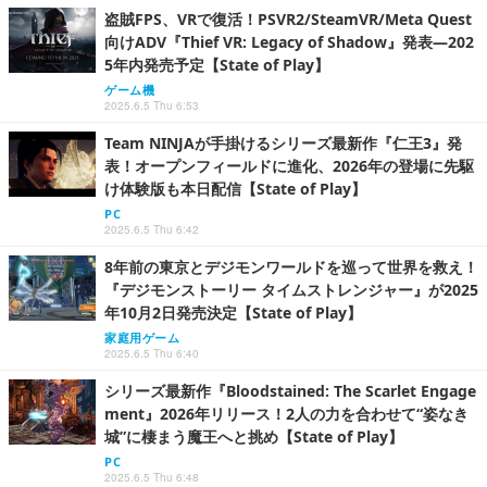
盗賊FPS、VRで復活！PSVR2/SteamVR/Meta Quest
向けADV『Thief VR: Legacy of Shadow』発表―202
5年内発売予定【State of Play】
ゲーム機
2025.6.5 Thu 6:53
Team NINJAが手掛けるシリーズ最新作『仁王3』発
表！オープンフィールドに進化、2026年の登場に先駆
け体験版も本日配信【State of Play】
PC
2025.6.5 Thu 6:42
8年前の東京とデジモンワールドを巡って世界を救え！
『デジモンストーリー タイムストレンジャー』が2025
年10月2日発売決定【State of Play】
家庭用ゲーム
2025.6.5 Thu 6:40
シリーズ最新作『Bloodstained: The Scarlet Engage
ment』2026年リリース！2人の力を合わせて“姿なき
城”に棲まう魔王へと挑め【State of Play】
PC
2025.6.5 Thu 6:48