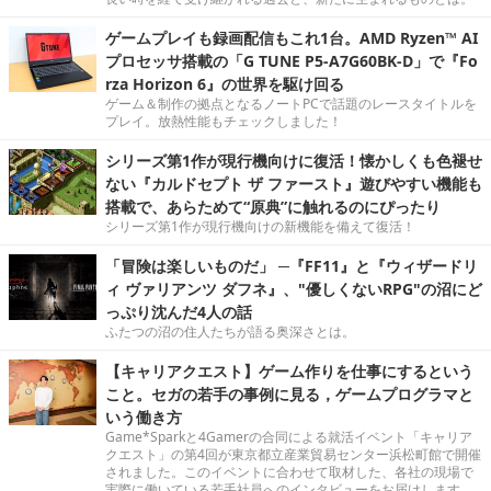
ゲームプレイも録画配信もこれ1台。AMD Ryzen™ AI
プロセッサ搭載の「G TUNE P5-A7G60BK-D」で『Fo
rza Horizon 6』の世界を駆け回る
ゲーム＆制作の拠点となるノートPCで話題のレースタイトルを
プレイ。放熱性能もチェックしました！
シリーズ第1作が現行機向けに復活！懐かしくも色褪せ
ない『カルドセプト ザ ファースト』遊びやすい機能も
搭載で、あらためて“原典”に触れるのにぴったり
シリーズ第1作が現行機向けの新機能を備えて復活！
「冒険は楽しいものだ」 ─『FF11』と『ウィザードリ
ィ ヴァリアンツ ダフネ』、"優しくないRPG"の沼にど
っぷり沈んだ4人の話
ふたつの沼の住人たちが語る奥深さとは。
【キャリアクエスト】ゲーム作りを仕事にするという
こと。セガの若手の事例に見る，ゲームプログラマと
いう働き方
Game*Sparkと4Gamerの合同による就活イベント「キャリア
クエスト」の第4回が東京都立産業貿易センター浜松町館で開催
されました。このイベントに合わせて取材した、各社の現場で
実際に働いている若手社員へのインタビューをお届けします。