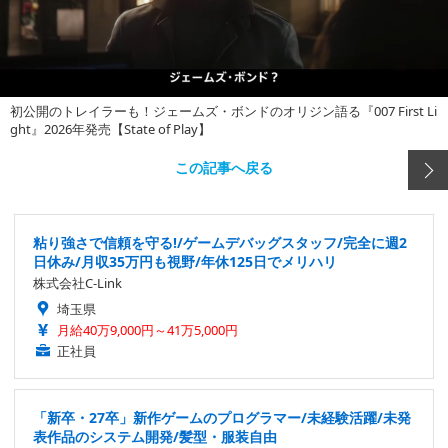
初公開のトレイラーも！ジェームズ・ボンドのオリジン語る『007 First Li
ght』2026年発売【State of Play】
この記事へ戻る
粘り強さで信頼を守る!/ゲームデバッグスタッフ/完全に週2
日休み/月収35万円も視野/年休125日でメリハリ
株式会社C-Link
埼玉県
月給40万9,000円～41万5,000円
正社員
「新卒・27卒」新作ゲームのプログラマー/未経験活躍/未発
表作品のシステム開発/髪型・服装自由