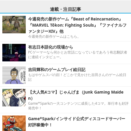
連載・注目記事
今週発売の新作ゲーム『Beast of Reincarnation』
『MARVEL Tōkon: Fighting Souls』『ファイナルフ
ァンタジーXIV』他
今週発売の新作ゲームはこちら。
有志日本語化の現場から
PCゲーマーなら何かとお世話になっているであろう有志翻訳者
に連続インタビュー。
吉田輝和のゲームプレイ絵日記
もはやゲムスパの顔！どこかで見かけた吉田さんのゲーム絵日
記
【大人気4コマ】じゃんげま（Junk Gaming Maide
n）
Game*Sparkの一大コンテンツに成長した4コマ。単行本も好評
発売中！
Game*Spark/インサイド公式ディスコードサーバー
好評稼働中！