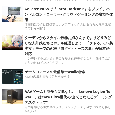
GeForce NOWで『Forza Horizon 6』をプレイ。ハ
ンドルコントローラー×クラウドゲーミングの底力を体
感
体感的にラグはほぼ無し。グラフィックスはもちろん最高設定
でプレイ可能！
クーデレからスタイル抜群お姉さんまでよりどりみど
りな人外娘たちとホテル経営しよう！「クトゥルフ×美
少女」テーマのADV『ヨグ=ソトースの庭』が日本語
対応
ツンデレドラゴン娘や無口な複眼死神美少女など、属性てんこ
もりのヒロインたちがアツい！
ゲームコマースの最前線ーXsolla特集
Xsollaの最新情報はこちらから！
AAAゲームも制作も妥協なし。「Lenovo Legion To
wer 5」はCore Ultra世代の“全てこなせるゲーミング
デスクトップ”
迫力を感じる強力スペック。メンテナンスしやすい構造もあり
がたい！