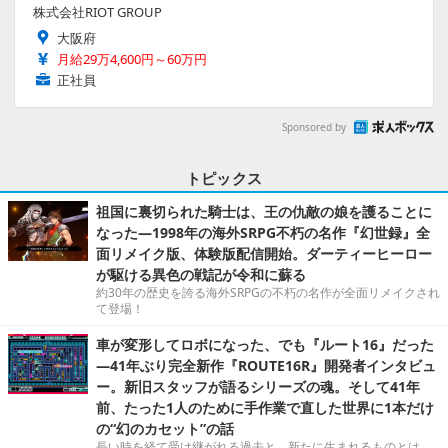
株式会社RIOT GROUP
大阪府
月給29万4,600円～60万円
正社員
Sponsored by
トピックス
祖国に裏切られた騎士は、王の仇敵の娘を護ることに
なった―1998年の海外SRPG不朽の名作『幻世録』全
面リメイク版、体験版配信開始。ダーティーヒーロー
が駆ける異色の戦記が令和に蘇る
約30年の歴史を誇る海外SRPGの不朽の名作が全面リメイクされ
て登場！
車が変形してロボになった、でも『ルート16』だった
―41年ぶり完全新作『ROUTE16R』開発者インタビュ
ー。新旧スタッフが語るシリーズの魂。そして41年
前、たった1人のために手作業で直した世界に1本だけ
の“幻のカセット”の話
長い時を経て受け継がれる過去と、新たに生まれるものとは。