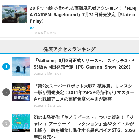
2Dドット絵で描かれる高難度忍者アクション！『NINJ
A GAIDEN: Ragebound』7月31日発売決定【State o
f Play】
PC
2025.6.5 Thu 6:43
発表アクセスランキング
『Valheim』9月9日正式リリースへ！スイッチ2・P
S5版も同日発売予定【PC Gaming Show 2026】
2026.6.8 Mon 6:01
『第2次スーパーロボット大戦Z 破界篇』リマスタ
ー版が開発決定！2011年のPSP発売作がリマスター
され戦闘アニメの高解像度化やUIが調整
2026.8.1 Sat 21:32
幻の未発売作『キメラビースト』ついに復刻！『ジ
ャレコ アーケード コレクション』全32タイトルが
出揃う―敵を捕食し進化する異色バイオSTG、2026
年度発売へ