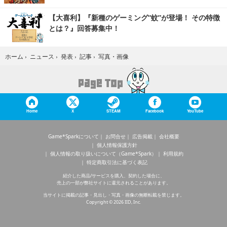
【大喜利】『新種のゲーミング“蚊”が登場！ その特徴
とは？』回答募集中！
写真・画像
ホーム
›
ニュース
›
発表
›
記事
›
Home
X
STEAM
Facebook
YouTube
Game*Sparkについて
お問合せ
広告掲載
会社概要
個人情報保護方針
個人情報の取り扱いについて（Game*Spark）
利用規約
特定商取引法に基づく表記
紹介した商品/サービスを購入、契約した場合に、
売上の一部が弊社サイトに還元されることがあります。
当サイトに掲載の記事・見出し・写真・画像の無断転載を禁じます。
Copyright © 2026 IID, Inc.