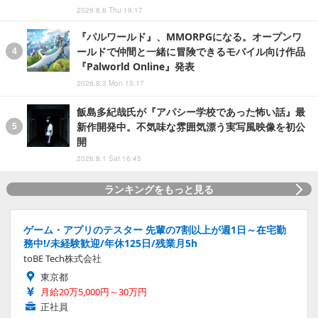
2026.8.6 Thu 19:17
『パルワールド』、MMORPGになる。オープンワ
ールドで仲間と一緒に冒険できるモバイル向け作品
『Palworld Online』発表
2026.8.3 Mon 13:17
飯島多紀哉氏が『アパシー学校であった怖い話』最
新作開発中。不気味な雰囲気漂う実写風映像を初公
開
2026.8.1 Sat 16:45
ランキングをもっと見る
ゲーム・アプリのテスター 先輩の7割以上が週1日～在宅勤
務中!/未経験歓迎/年休125日/残業月5h
toBE Tech株式会社
東京都
月給20万5,000円～30万円
正社員