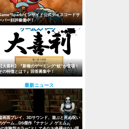
Game*Spark/インサイド公式ディスコードサ
ーバー好評稼働中！
【大喜利】『新種のゲーミング“蚊”が登場！
その特徴とは？』回答募集中！
最新ニュース
縦画面プレイ、3Dサウンド、遊ぶと死ぬ呪い
のゲーム…DS傑作『ナナシ ノ ゲエム』
が“体験型ホラー”として今なお色褪せない理