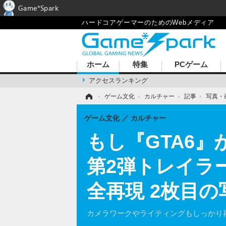
Game*Spark
ハードコアゲーマーのためのWebメディア
ホーム
特集
PCゲーム
アクセスランキング
ホーム
›
ゲーム文化
›
カルチャー
›
記事
›
写真・
ゲーム文化
カルチャー
もし『GTA6
第2弾トレイラ
全再現 2枚目
カメラワークやライティングもしっかり