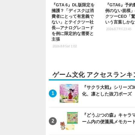
『GTA 6』DL版限定を
『GTA6』予
擁護？「ディスクは消
例のない規模」
費者にとって有意義で
クツーCEO「
ない」とテイクツー社
いう言葉しかな
長―アナログレコード
2026.8.7 Fri 23:45
を例に限定的な需要と
主張
2026.8.8 Sat 1:02
ゲーム文化 アクセスランキ
『サクラ大戦』シリーズ3
化、凛とした抜刀ポーズ
『どうぶつの森』キャラマ
ーム内の便箋風メモカード