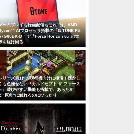
ゲームプレイも録画配信もこれ1台。AMD
Ryzen™ AIプロセッサ搭載の「G TUNE P5-
A7G60BK-D」で『Forza Horizon 6』の世
界を駆け回る
シリーズ第1作が現行機向けに復活！懐かし
くも色褪せない『カルドセプト ザ ファース
ト』遊びやすい機能も搭載で、あらため
て“原典”に触れるのにぴったり