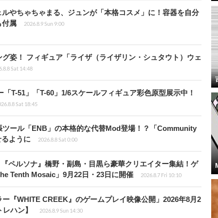
ェルやちゃちゃまる、ジュンが「本格コスメ」に！容器を自分
も付属
2026.8.9 Sun 9:00
ング姿！ フィギュア「ライザ（ライザリン・シュタウト）ウェ
.8.8 Sat 14:48
ー「T-51」「T-60」1/6スケールフィギュア彩色原型展示中！
26.8.8 Sat 18:45
ール「ENB」の本格的な代替Mod登場！？「Community
せるように
2026.8.8 Sat 0:00
、『ペルソナ』橋野・副島・目黒ら豪華クリエイター集結！ゲ
Tenth Mosaic」9月22日・23日に開催
2026.8.7 Fri 10:10
WHITE CREEK』のゲームプレイ映像公開」2026年8月2
トレハン】
2026.8.9 Sun 14:30