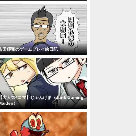
吉田輝和のゲームプレイ絵日記
【大人気4コマ】じゃんげま（Junk Gaming
Maiden）