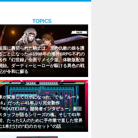
TOPICS
祖国に裏切られた騎士は、王の仇敵の娘を護
ることになった―1998年の海外SRPG不朽の
名作『幻世録』全面リメイク版、体験版配信
開始。ダーティーヒーローが駆ける異色の戦
記が令和に蘇る
車が変形してロボになった、でも『ルート
16』だった―41年ぶり完全新作
『ROUTE16R』開発者インタビュー。新旧
スタッフが語るシリーズの魂。そして41年
前、たった1人のために手作業で直した世界
に1本だけの“幻のカセット”の話