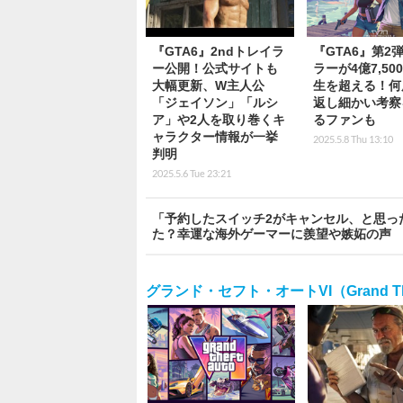
『GTA6』2ndトレイラ
『GTA6』第2
ー公開！公式サイトも
ラーが4億7,50
大幅更新、W主人公
生を超える！何
「ジェイソン」「ルシ
返し細かい考察
ア」や2人を取り巻くキ
るファンも
ャラクター情報が一挙
2025.5.8 Thu 13:10
判明
2025.5.6 Tue 23:21
「予約したスイッチ2がキャンセル、と思っ
た？幸運な海外ゲーマーに羨望や嫉妬の声
グランド・セフト・オートVI（Grand Thef