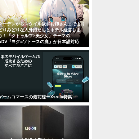
クーデレからスタイル抜群お姉さんまでより
どりみどりな人外娘たちとホテル経営しよ
う！「クトゥルフ×美少女」テーマの
ADV『ヨグ=ソトースの庭』が日本語対応
ゲームコマースの最前線ーXsolla特集