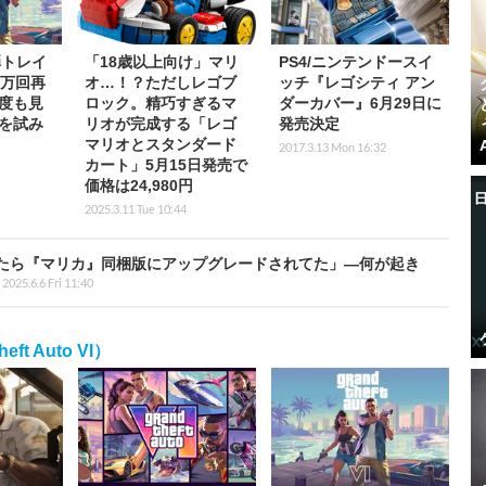
弾トレイ
「18歳以上向け」マリ
PS4/ニンテンドースイ
0万回再
オ…！？ただしレゴブ
ッチ『レゴシティ アン
度も見
ロック。精巧すぎるマ
ダーカバー』6月29日に
を試み
リオが完成する「レゴ
発売決定
マリオとスタンダード
2017.3.13 Mon 16:32
カート」5月15日発売で
価格は24,980円
2025.3.11 Tue 10:44
たら『マリカ』同梱版にアップグレードされてた」―何が起き
2025.6.6 Fri 11:40
t Auto VI）