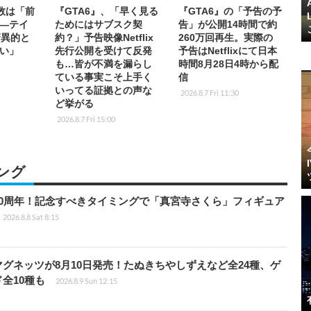
約数は「前
『GTA6』、「早く見る
『GTA6』の「予告の予
―テイ
ためにはサブスク契
告」が公開14時間で約
驚異的と
約？」予告映像Netflix
260万回再生。実際の
い」
先行公開を受けて反発
予告はNetflixにて日本
も…皆が不満を漏らし
時間8月28日4時から配
ている事実こそ上手く
信
いってる証拠との声な
2026.8.7 Fri 11:30
ど挙がる
2026.8.7 Fri 15:00
ング
0周年！記念すべきタイミングで「真宮寺さくら」フィギュア
2026.8.8 Sat 8:15
グネッツが8月10日発売！たぬきちやしずえなど全24種、ゲ
全10種も
2026.8.9 Sun 12:15