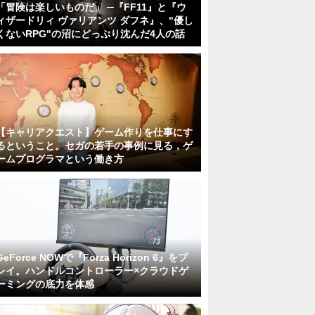
「冒険は楽しいものだ」 ─『FF11』と『ウ
ィザードリィ ヴァリアンツ ダフネ』、"優し
くないRPG"の沼にどっぷり沈んだ4人の話
【キャリアクエスト】ゲーム作りを仕事にす
るということ。セガの若手の事例に見る，ゲ
ームプログラマという働き方
GeForce NOWで『Forza Horizon 6』をプ
レイ。ハンドルコントローラー×クラウドゲ
ーミングの底力を体感