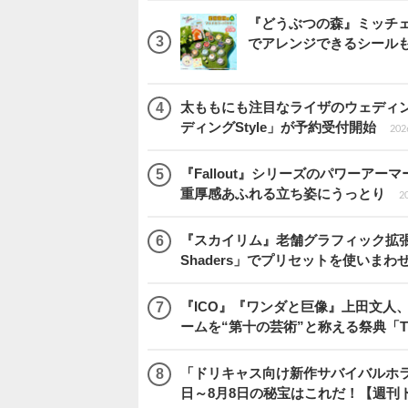
『どうぶつの森』ミッチ
でアレンジできるシール
太ももにも注目なライザのウェディ
ディングStyle」が予約受付開始
2026
『Fallout』シリーズのパワーアーマ
重厚感あふれる立ち姿にうっとり
20
『スカイリム』老舗グラフィック拡張ツ
Shaders」でプリセットを使いまわ
『ICO』『ワンダと巨像』上田文人
ームを“第十の芸術”と称える祭典「The 
「ドリキャス向け新作サバイバルホラー『
日～8月8日の秘宝はこれだ！【週刊