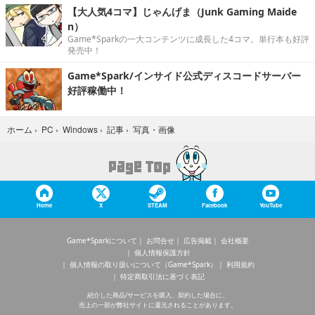
【大人気4コマ】じゃんげま（Junk Gaming Maide
n）
Game*Sparkの一大コンテンツに成長した4コマ。単行本も好評
発売中！
Game*Spark/インサイド公式ディスコードサーバー
好評稼働中！
写真・画像
ホーム
›
PC
›
Windows
›
記事
›
Home
X
STEAM
Facebook
YouTube
Game*Sparkについて
お問合せ
広告掲載
会社概要
個人情報保護方針
個人情報の取り扱いについて（Game*Spark）
利用規約
特定商取引法に基づく表記
紹介した商品/サービスを購入、契約した場合に、
売上の一部が弊社サイトに還元されることがあります。