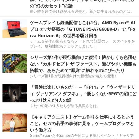
の“幻のカセット”の話
長い時を経て受け継がれる過去と、新たに生まれるものとは。
ゲームプレイも録画配信もこれ1台。AMD Ryzen™ AI
プロセッサ搭載の「G TUNE P5-A7G60BK-D」で『Fo
rza Horizon 6』の世界を駆け回る
ゲーム＆制作の拠点となるノートPCで話題のレースタイトルを
プレイ。放熱性能もチェックしました！
シリーズ第1作が現行機向けに復活！懐かしくも色褪せ
ない『カルドセプト ザ ファースト』遊びやすい機能も
搭載で、あらためて“原典”に触れるのにぴったり
シリーズ第1作が現行機向けの新機能を備えて復活！
「冒険は楽しいものだ」 ─『FF11』と『ウィザードリ
ィ ヴァリアンツ ダフネ』、"優しくないRPG"の沼にど
っぷり沈んだ4人の話
ふたつの沼の住人たちが語る奥深さとは。
【キャリアクエスト】ゲーム作りを仕事にするという
こと。セガの若手の事例に見る，ゲームプログラマと
いう働き方
Game*Sparkと4Gamerの合同による就活イベント「キャリア