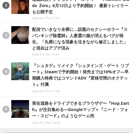
de Zero』8月12日より予約開始！ 最新トレイラー
も公開予定
2026.8.6 Thu 17:30
配信でいきなり全裸に…話題のセクシーホラー『ス
パンキング除霊師』人妻霊の服が消えるバグが発
生。「丸裸になる現象を泣きながら修正しました」
と現在はアプデ済み
2026.8.4 Tue 10:41
『シュタゲ』リメイク『シュタインズ・ゲート リブ
ート』Steamで予約開始！発売までは10%オフ―早
期購入特典ではコマンドADV『変移空間のオクテッ
ト』付属
2026.8.6 Thu 17:45
実在道路をドライブできるブラウザゲー『Hop.Eart
h』が注目集める―Googleマップ＋『ニード・フォ
ー・スピード』のようなゲーム性
2026.8.5 Wed 13:50