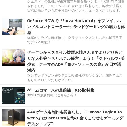
クエスト」の第4回が東京都立産業貿易センター浜松町館で開催
されました。このイベントに合わせて取材した、各社の現場で
実際に働いている若手社員へのインタビューをお届けします。
GeForce NOWで『Forza Horizon 6』をプレイ。ハ
ンドルコントローラー×クラウドゲーミングの底力を体
感
体感的にラグはほぼ無し。グラフィックスはもちろん最高設定
でプレイ可能！
クーデレからスタイル抜群お姉さんまでよりどりみど
りな人外娘たちとホテル経営しよう！「クトゥルフ×美
少女」テーマのADV『ヨグ=ソトースの庭』が日本語
対応
ツンデレドラゴン娘や無口な複眼死神美少女など、属性てんこ
もりのヒロインたちがアツい！
ゲームコマースの最前線ーXsolla特集
Xsollaの最新情報はこちらから！
AAAゲームも制作も妥協なし。「Lenovo Legion To
wer 5」はCore Ultra世代の“全てこなせるゲーミング
デスクトップ”