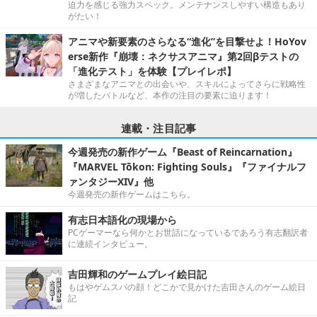
迫力を感じる強力スペック。メンテナンスしやすい構造もあり
がたい！
アニマや新要素のさらなる“進化”を目撃せよ！HoYov
erse新作『崩壊：ネクサスアニマ』第2回βテストの
「進化テスト」を体験【プレイレポ】
さまざまなアニマとの出会いや、スキルによってさらに戦略性
が増したバトルなど、本作の注目の要素に迫ります！
連載・注目記事
今週発売の新作ゲーム『Beast of Reincarnation』
『MARVEL Tōkon: Fighting Souls』『ファイナルフ
ァンタジーXIV』他
今週発売の新作ゲームはこちら。
有志日本語化の現場から
PCゲーマーなら何かとお世話になっているであろう有志翻訳者
に連続インタビュー。
吉田輝和のゲームプレイ絵日記
もはやゲムスパの顔！どこかで見かけた吉田さんのゲーム絵日
記