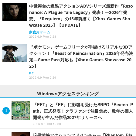
中世舞台の過酷アクションADVシリーズ最新作『Reso
nance: A Plague Tale Legacy』発表！―2026年発
売、『Requiem』の15年前描く【Xbox Games Sho
wcase 2025】【UPDATE】
家庭用ゲーム
2025.6.9 Mon 2:28
『ポケモン』ゲームフリークが手掛けるリアルな3Dア
クション！『Beast of Reincarnation』2026年発売決
定―Game Pass対応も【Xbox Games Showcase 20
25】
PC
2025.6.9 Mon 2:29
Windowsアクセスランキング
『FFT』と『FE』に影響を受けたSRPG『Beaten P
ath』正式発表！クラファンで注目集め、数年の個人
開発が生んだ作品2027年リリースへ
2026.8.6 Thu 12:30
暗黒武侠アクションアドベンチャー『Phantom Bla