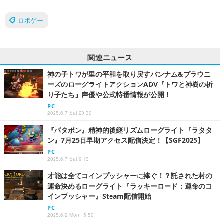
ロボゲー
関連ニュース
神の子トワが里の平和を取り戻すバンナム&ブラウニ
ーズのローグライトアクションADV『トワと神樹の祈
り子たち』声優や公式特番情報が公開！
PC
2025.6.7 Sat 20:30
『パタポン』精神的後継リズムローグライト『ラタタ
ン』7月25日早期アクセス配信決定！【SGF2025】
PC
2025.6.7 Sat 9:13
才能は全てコインプッシャーに捧ぐ！？託された村の
運命決めるローグライト『ラッキーロード：運命のコ
インプッシャー』Steam配信開始
PC
2025.6.2 Mon 15:50