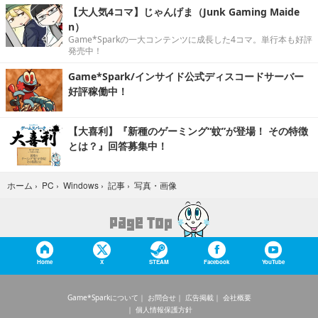
【大人気4コマ】じゃんげま（Junk Gaming Maide
n）
Game*Sparkの一大コンテンツに成長した4コマ。単行本も好評
発売中！
Game*Spark/インサイド公式ディスコードサーバー
好評稼働中！
【大喜利】『新種のゲーミング“蚊”が登場！ その特徴
とは？』回答募集中！
写真・画像
ホーム
›
PC
›
Windows
›
記事
›
Home
X
STEAM
Facebook
YouTube
Game*Sparkについて
お問合せ
広告掲載
会社概要
個人情報保護方針