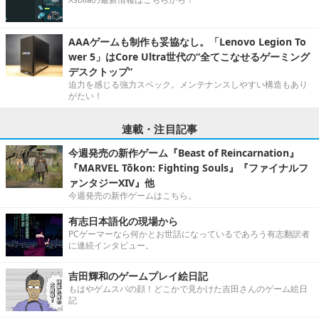
AAAゲームも制作も妥協なし。「Lenovo Legion To
wer 5」はCore Ultra世代の“全てこなせるゲーミング
デスクトップ”
迫力を感じる強力スペック。メンテナンスしやすい構造もあり
がたい！
連載・注目記事
今週発売の新作ゲーム『Beast of Reincarnation』
『MARVEL Tōkon: Fighting Souls』『ファイナルフ
ァンタジーXIV』他
今週発売の新作ゲームはこちら。
有志日本語化の現場から
PCゲーマーなら何かとお世話になっているであろう有志翻訳者
に連続インタビュー。
吉田輝和のゲームプレイ絵日記
もはやゲムスパの顔！どこかで見かけた吉田さんのゲーム絵日
記