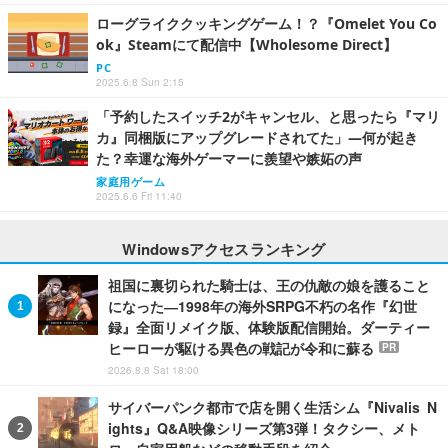
ローグライククッキングゲーム！？『Omelet You Co
ok』Steamにて配信中【Wholesome Direct】
PC
2025.6.8 Sun 2:15
「予約したスイッチ2がキャンセル、と思ったら『マリ
カ』同梱版にアップグレードされてた」―何が起き
た？幸運な海外ゲーマーに羨望や嫉妬の声
家庭用ゲーム
2025.6.6 Fri 11:40
Windowsアクセスランキング
祖国に裏切られた騎士は、王の仇敵の娘を護ること
になった―1998年の海外SRPG不朽の名作『幻世
録』全面リメイク版、体験版配信開始。ダーティー
ヒーローが駆ける異色の戦記が令和に蘇る
PR
2026.8.8 Sat 18:00
サイバーパンク都市で店を開く生活シム『Nivalis N
ights』Q&A映像シリーズ第3弾！タクシー、メト