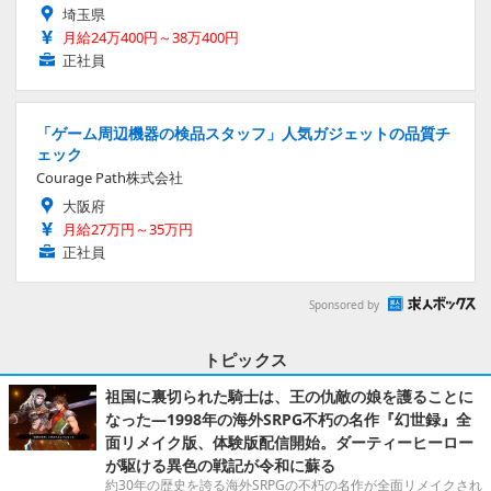
埼玉県
月給24万400円～38万400円
正社員
「ゲーム周辺機器の検品スタッフ」人気ガジェットの品質チ
ェック
Courage Path株式会社
大阪府
月給27万円～35万円
正社員
Sponsored by
トピックス
祖国に裏切られた騎士は、王の仇敵の娘を護ることに
なった―1998年の海外SRPG不朽の名作『幻世録』全
面リメイク版、体験版配信開始。ダーティーヒーロー
が駆ける異色の戦記が令和に蘇る
約30年の歴史を誇る海外SRPGの不朽の名作が全面リメイクされ