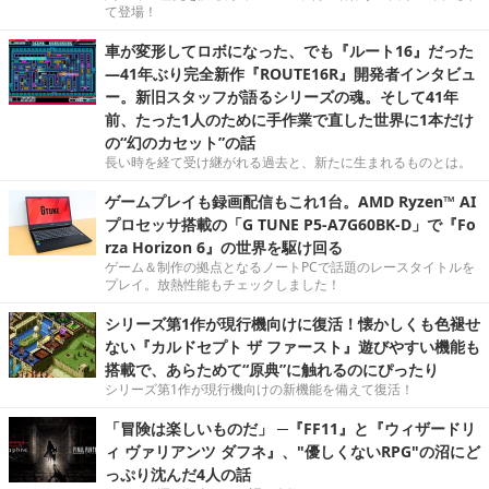
て登場！
車が変形してロボになった、でも『ルート16』だった
―41年ぶり完全新作『ROUTE16R』開発者インタビュ
ー。新旧スタッフが語るシリーズの魂。そして41年
前、たった1人のために手作業で直した世界に1本だけ
の“幻のカセット”の話
長い時を経て受け継がれる過去と、新たに生まれるものとは。
ゲームプレイも録画配信もこれ1台。AMD Ryzen™ AI
プロセッサ搭載の「G TUNE P5-A7G60BK-D」で『Fo
rza Horizon 6』の世界を駆け回る
ゲーム＆制作の拠点となるノートPCで話題のレースタイトルを
プレイ。放熱性能もチェックしました！
シリーズ第1作が現行機向けに復活！懐かしくも色褪せ
ない『カルドセプト ザ ファースト』遊びやすい機能も
搭載で、あらためて“原典”に触れるのにぴったり
シリーズ第1作が現行機向けの新機能を備えて復活！
「冒険は楽しいものだ」 ─『FF11』と『ウィザードリ
ィ ヴァリアンツ ダフネ』、"優しくないRPG"の沼にど
っぷり沈んだ4人の話