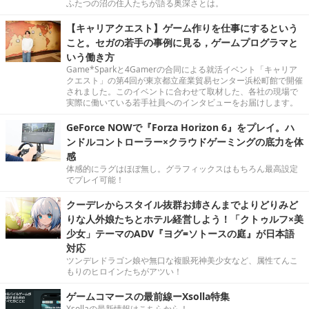
ふたつの沼の住人たちが語る奥深さとは。
【キャリアクエスト】ゲーム作りを仕事にするという
こと。セガの若手の事例に見る，ゲームプログラマと
いう働き方
Game*Sparkと4Gamerの合同による就活イベント「キャリア
クエスト」の第4回が東京都立産業貿易センター浜松町館で開催
されました。このイベントに合わせて取材した、各社の現場で
実際に働いている若手社員へのインタビューをお届けします。
GeForce NOWで『Forza Horizon 6』をプレイ。ハ
ンドルコントローラー×クラウドゲーミングの底力を体
感
体感的にラグはほぼ無し。グラフィックスはもちろん最高設定
でプレイ可能！
クーデレからスタイル抜群お姉さんまでよりどりみど
りな人外娘たちとホテル経営しよう！「クトゥルフ×美
少女」テーマのADV『ヨグ=ソトースの庭』が日本語
対応
ツンデレドラゴン娘や無口な複眼死神美少女など、属性てんこ
もりのヒロインたちがアツい！
ゲームコマースの最前線ーXsolla特集
Xsollaの最新情報はこちらから！