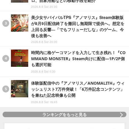
ロ、自家用船などの移動手段を紹介
2026.8.8 Sat 20:30
美少女サバイバルTPS『アノマリス』Steam体験版
が8月9日配信終了を撤回し無期限で提供へ。想定を
上回る反響―「でもフリューだしな」のゲーム、今
後も改善へ
2026.8.8 Sat 20:00
時間内に格ゲーコマンドを入力して生き残れ！『CO
MMAND MONSTER』Steam向けに配信―1P/2P側
も選択可能
2026.8.8 Sat 0:30
体験版配信中の『アノマリス／ANOMALITH』ウィ
ッシュリスト7万件突破！「6万件記念コンテンツ」
を兼ねた記念映像も公開
2026.8.8 Sat 16:45
ランキングをもっと見る