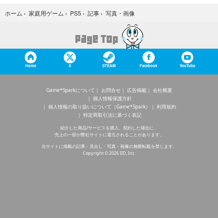
写真・画像
ホーム
›
家庭用ゲーム
›
PS5
›
記事
›
Home
X
STEAM
Facebook
YouTube
Game*Sparkについて
お問合せ
広告掲載
会社概要
個人情報保護方針
個人情報の取り扱いについて（Game*Spark）
利用規約
特定商取引法に基づく表記
紹介した商品/サービスを購入、契約した場合に、
売上の一部が弊社サイトに還元されることがあります。
当サイトに掲載の記事・見出し・写真・画像の無断転載を禁じます。
Copyright © 2026 IID, Inc.