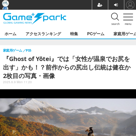
search
menu
ホーム
アクセスランキング
特集
PCゲーム
家庭用ゲー
家庭用ゲーム
PS5
『Ghost of Yōtei』では「女性が温泉でお尻を
出す」かも！？前作からの尻出し伝統は健在か
2枚目の写真・画像
2025.6.9 Mon 11:20