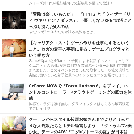
シリーズ第1作が現行機向けの新機能を備えて復活！
「冒険は楽しいものだ」 ─『FF11』と『ウィザードリ
ィ ヴァリアンツ ダフネ』、"優しくないRPG"の沼にど
っぷり沈んだ4人の話
ふたつの沼の住人たちが語る奥深さとは。
【キャリアクエスト】ゲーム作りを仕事にするという
こと。セガの若手の事例に見る，ゲームプログラマと
いう働き方
Game*Sparkと4Gamerの合同による就活イベント「キャリア
クエスト」の第4回が東京都立産業貿易センター浜松町館で開催
されました。このイベントに合わせて取材した、各社の現場で
実際に働いている若手社員へのインタビューをお届けします。
GeForce NOWで『Forza Horizon 6』をプレイ。ハ
ンドルコントローラー×クラウドゲーミングの底力を体
感
体感的にラグはほぼ無し。グラフィックスはもちろん最高設定
でプレイ可能！
クーデレからスタイル抜群お姉さんまでよりどりみど
りな人外娘たちとホテル経営しよう！「クトゥルフ×美
少女」テーマのADV『ヨグ=ソトースの庭』が日本語