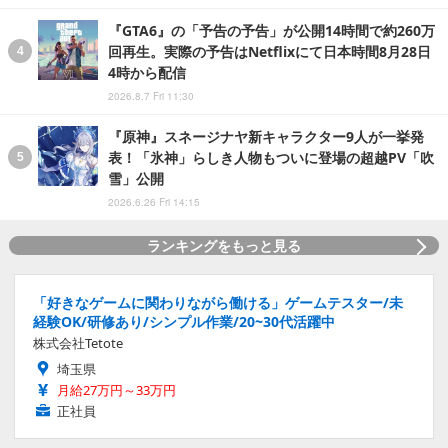
『GTA6』の「予告の予告」が公開14時間で約260万
回再生。実際の予告はNetflixにて日本時間8月28日
4時から配信
2026.8.7 Fri 11:30
『原神』スネージナヤ新キャラクター9人が一挙発
表！「氷神」らしき人物もついに登場の超越PV「吹
雪」公開
2026.6.26 Fri 14:15
ランキングをもっと見る
「好きなゲームに関わりながら働ける」ゲームテスター/未
経験OK/研修あり/シンプル作業/20~30代活躍中
株式会社Tetote
埼玉県
月給27万円～33万円
正社員