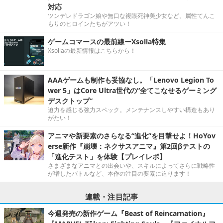
対応
ツンデレドラゴン娘や無口な複眼死神美少女など、属性てんこ
もりのヒロインたちがアツい！
ゲームコマースの最前線ーXsolla特集
Xsollaの最新情報はこちらから！
AAAゲームも制作も妥協なし。「Lenovo Legion To
wer 5」はCore Ultra世代の“全てこなせるゲーミング
デスクトップ”
迫力を感じる強力スペック。メンテナンスしやすい構造もあり
がたい！
アニマや新要素のさらなる“進化”を目撃せよ！HoYov
erse新作『崩壊：ネクサスアニマ』第2回βテストの
「進化テスト」を体験【プレイレポ】
さまざまなアニマとの出会いや、スキルによってさらに戦略性
が増したバトルなど、本作の注目の要素に迫ります！
連載・注目記事
今週発売の新作ゲーム『Beast of Reincarnation』