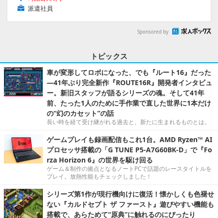
派遣社員
Sponsored by
トピックス
車が変形してロボになった、でも『ルート16』だった
―41年ぶり完全新作『ROUTE16R』開発者インタビュ
ー。新旧スタッフが語るシリーズの魂。そして41年
前、たった1人のために手作業で直した世界に1本だけ
の“幻のカセット”の話
長い時を経て受け継がれる過去と、新たに生まれるものとは。
ゲームプレイも録画配信もこれ1台。AMD Ryzen™ AI
プロセッサ搭載の「G TUNE P5-A7G60BK-D」で『Fo
rza Horizon 6』の世界を駆け回る
ゲーム＆制作の拠点となるノートPCで話題のレースタイトルを
プレイ。放熱性能もチェックしました！
シリーズ第1作が現行機向けに復活！懐かしくも色褪せ
ない『カルドセプト ザ ファースト』遊びやすい機能も
搭載で、あらためて“原典”に触れるのにぴったり