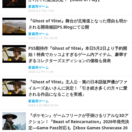
家庭用ゲーム
2025.6.5 Thu 7:04
『Ghost of Yōtei』舞台が北海道となった理由も明か
される開発秘話PS.Blogにて公開
家庭用ゲーム
2025.5.15 Thu 23:05
PS5期待作『Ghost of Yōtei』本日5月2日より予約開
始！特典でカッコよすぎるゲーム内アイテム、豪華す
ぎるコレクターズエディションの価格も発表
家庭用ゲーム
2025.5.2 Fri 11:24
『Ghost of Yōtei』主人公・篤の日本語版声優がファ
イルーズあいさんに決定！「引き続き多くの方々に愛
される作品になることを実感」
家庭用ゲーム
2025.4.23 Wed 22:04
『ポケモン』ゲームフリークが手掛けるリアルな3Dア
クション！『Beast of Reincarnation』2026年発売決
定―Game Pass対応も【Xbox Games Showcase 20