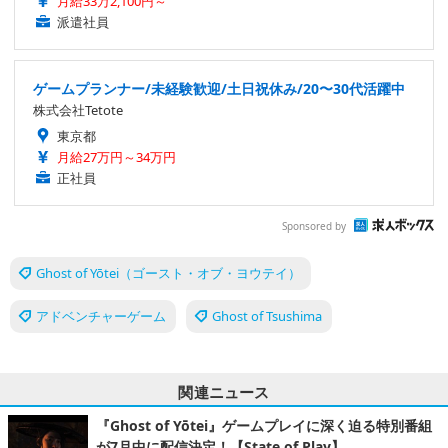
月給33万2,100円～
派遣社員
ゲームプランナー/未経験歓迎/土日祝休み/20〜30代活躍中
株式会社Tetote
東京都
月給27万円～34万円
正社員
Sponsored by
Ghost of Yōtei（ゴースト・オブ・ヨウテイ）
アドベンチャーゲーム
Ghost of Tsushima
関連ニュース
『Ghost of Yōtei』ゲームプレイに深く迫る特別番組
が7月中に配信決定！【State of Play】