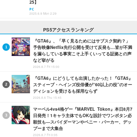
25】
PC
2025.6.9 Mon 2:29
PS5アクセスランキング
『GTA6』、「早く見るためにはサブスク契約？」
予告映像Netflix先行公開を受けて反発も…皆が不満
を漏らしている事実こそ上手くいってる証拠との声
など挙がる
2026.8.7 Fri 15:00
『GTA6』にどうしても出演したかった！『GTA5』
スティーブ・ヘインズ役俳優が“60以上の役”のオー
ディションを受けるも採用ならず
2026.8.6 Thu 15:45
マーベル4vs4格ゲー『MARVEL Tōkon』本日8月7
日発売！1キャラ主体でもOKな設計でワンボタン必
殺技も―スパイダーマンやペニー・パーカー、デッ
プーまで大集合
2026.8.7 Fri 0:05