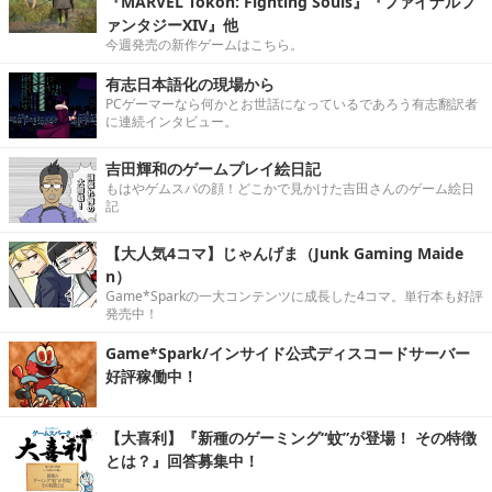
『MARVEL Tōkon: Fighting Souls』『ファイナルフ
ァンタジーXIV』他
今週発売の新作ゲームはこちら。
有志日本語化の現場から
PCゲーマーなら何かとお世話になっているであろう有志翻訳者
に連続インタビュー。
吉田輝和のゲームプレイ絵日記
もはやゲムスパの顔！どこかで見かけた吉田さんのゲーム絵日
記
【大人気4コマ】じゃんげま（Junk Gaming Maide
n）
Game*Sparkの一大コンテンツに成長した4コマ。単行本も好評
発売中！
Game*Spark/インサイド公式ディスコードサーバー
好評稼働中！
【大喜利】『新種のゲーミング“蚊”が登場！ その特徴
とは？』回答募集中！