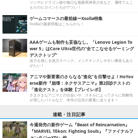
ツンデレドラゴン娘や無口な複眼死神美少女など、属性てんこ
もりのヒロインたちがアツい！
ゲームコマースの最前線ーXsolla特集
Xsollaの最新情報はこちらから！
AAAゲームも制作も妥協なし。「Lenovo Legion To
wer 5」はCore Ultra世代の“全てこなせるゲーミング
デスクトップ”
迫力を感じる強力スペック。メンテナンスしやすい構造もあり
がたい！
アニマや新要素のさらなる“進化”を目撃せよ！HoYov
erse新作『崩壊：ネクサスアニマ』第2回βテストの
「進化テスト」を体験【プレイレポ】
さまざまなアニマとの出会いや、スキルによってさらに戦略性
が増したバトルなど、本作の注目の要素に迫ります！
連載・注目記事
今週発売の新作ゲーム『Beast of Reincarnation』
『MARVEL Tōkon: Fighting Souls』『ファイナルフ
ァンタジーXIV』他