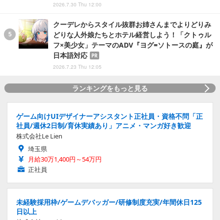
2026.7.30 Thu 12:00
クーデレからスタイル抜群お姉さんまでよりどりみ
どりな人外娘たちとホテル経営しよう！「クトゥル
フ×美少女」テーマのADV『ヨグ=ソトースの庭』が
日本語対応
PR
2026.7.23 Thu 12:05
ランキングをもっと見る
ゲーム向けUIデザイナーアシスタント正社員・資格不問「正
社員/週休2日制/育休実績あり」アニメ・マンガ好き歓迎
株式会社Le Lien
埼玉県
月給30万1,400円～54万円
正社員
未経験採用枠/ゲームデバッガー/研修制度充実/年間休日125
日以上