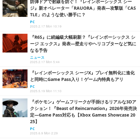
防弾ドアで射線を防ぐ！『レインボーシックス シー
ジ』新オペレーター「RAUORA」発表―攻撃版「CAS
TLE」のような使い勝手に？
PC
2025.2.17 Mon 10:19
『R6S』に続編級大幅刷新？『レインボーシックス シ
ージ エックス』発表―壁走りやヘリコプターなど気に
なる予告
ニュース
2025.2.17 Mon 5:44
『レインボーシックス シージX』プレイ無料化に進化
と同時にGame Pass入り！ゲーム内特典もアリ
PC
2025.5.19 Mon 11:10
『ポケモン』ゲームフリークが手掛けるリアルな3Dア
クション！『Beast of Reincarnation』2026年発売決
定―Game Pass対応も【Xbox Games Showcase 20
25】
PC
2025.6.9 Mon 2:29