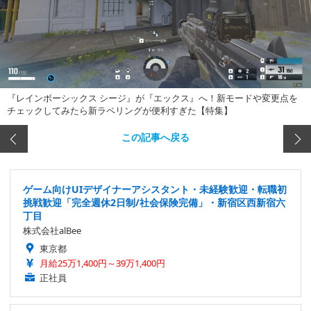
『レインボーシックス シージ』が『エックス』へ！新モードや変更点を
チェックしてみたら新ラペリングが便利すぎた【特集】
この記事へ戻る
ゲーム向けUIデザイナーアシスタント・未経験歓迎・転職初
挑戦歓迎「完全週休2日制/社会保険完備」・新宿区西新宿六
丁目
株式会社alBee
東京都
月給25万1,400円～39万1,400円
正社員