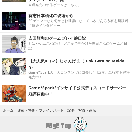
今週発売の新作ゲームはこちら。
有志日本語化の現場から
PCゲーマーなら何かとお世話になっているであろう有志翻訳者
に連続インタビュー。
吉田輝和のゲームプレイ絵日記
もはやゲムスパの顔！どこかで見かけた吉田さんのゲーム絵日
記
【大人気4コマ】じゃんげま（Junk Gaming Maide
n）
Game*Sparkの一大コンテンツに成長した4コマ。単行本も好評
発売中！
Game*Spark/インサイド公式ディスコードサーバー
好評稼働中！
写真・画像
ホーム
›
連載・特集
›
プレイレポート
›
記事
›