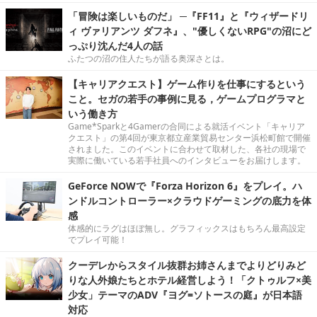
「冒険は楽しいものだ」 ─『FF11』と『ウィザードリ
ィ ヴァリアンツ ダフネ』、"優しくないRPG"の沼にど
っぷり沈んだ4人の話
ふたつの沼の住人たちが語る奥深さとは。
【キャリアクエスト】ゲーム作りを仕事にするという
こと。セガの若手の事例に見る，ゲームプログラマと
いう働き方
Game*Sparkと4Gamerの合同による就活イベント「キャリア
クエスト」の第4回が東京都立産業貿易センター浜松町館で開催
されました。このイベントに合わせて取材した、各社の現場で
実際に働いている若手社員へのインタビューをお届けします。
GeForce NOWで『Forza Horizon 6』をプレイ。ハ
ンドルコントローラー×クラウドゲーミングの底力を体
感
体感的にラグはほぼ無し。グラフィックスはもちろん最高設定
でプレイ可能！
クーデレからスタイル抜群お姉さんまでよりどりみど
りな人外娘たちとホテル経営しよう！「クトゥルフ×美
少女」テーマのADV『ヨグ=ソトースの庭』が日本語
対応