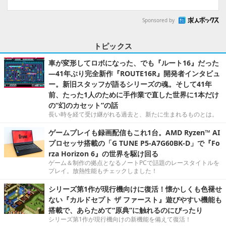
Sponsored by
トピックス
車が変形してロボになった、でも『ルート16』だった
―41年ぶり完全新作『ROUTE16R』開発者インタビュ
ー。新旧スタッフが語るシリーズの魂。そして41年
前、たった1人のために手作業で直した世界に1本だけ
の“幻のカセット”の話
長い時を経て受け継がれる過去と、新たに生まれるものとは。
ゲームプレイも録画配信もこれ1台。AMD Ryzen™ AI
プロセッサ搭載の「G TUNE P5-A7G60BK-D」で『Fo
rza Horizon 6』の世界を駆け回る
ゲーム＆制作の拠点となるノートPCで話題のレースタイトルを
プレイ。放熱性能もチェックしました！
シリーズ第1作が現行機向けに復活！懐かしくも色褪せ
ない『カルドセプト ザ ファースト』遊びやすい機能も
搭載で、あらためて“原典”に触れるのにぴったり
シリーズ第1作が現行機向けの新機能を備えて復活！