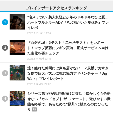
プレイレポートアクセスランキング
“色々デカい”美人妖怪と少年のドキドキなひと夏…
ハートフルホラーADV『八尺様がいた夏休み』プレ
イレポ
2026.8.2 Sun 19:00
『白銀の城』βテスト「二分法テスト」をレポー
ト！マップ拡張にフギン実装、正式サービスへ向け
た進化を要チェック
2026.8.5 Wed 22:45
遠く離れた仲間には声も届かない！？規模デカすぎ
な島で巨大パズルに挑む協力アドベンチャー『Big
Walk』プレイレポート
2026.8.3 Mon 22:00
シリーズ第1作が現行機向けに復活！懐かしくも色褪
せない『カルドセプト ザ ファースト』遊びやすい機
能も搭載で、あらためて“原典”に触れるのにぴった
り
PR