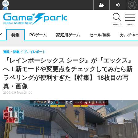
search
menu
グ
特集
PCゲーム
家庭用ゲーム
セール/無料
カルチャ
連載・特集
プレイレポート
『レインボーシックス シージ』が『エックス』
へ！新モードや変更点をチェックしてみたら新
ラペリングが便利すぎた【特集】 18枚目の写
真・画像
2025.6.9 Mon 21:00