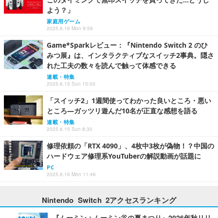
よう？」
家庭用ゲーム
2025.6.16 Mon 9:59
Game*Sparkレビュー：『Nintendo Switch 2 のひ
みつ展』は、インタラクティブなスイッチ2事典。隠さ
れた工夫の数々を読んで触って体感できる
連載・特集
2025.6.15 Sun 15:00
「スイッチ2」1週間使ってわかった良いところ・悪い
ところ―ガッツリ遊んだ10名が正直な感想を語る
連載・特集
2025.6.15 Sun 8:30
修理依頼の「RTX 4090」、4枚中3枚が偽物！？中国の
ハードウェア修理系YouTuberの解説動画が話題に
PC
2025.6.16 Mon 11:46
Nintendo Switch 2アクセスランキング
『ムーミン：ムーミン谷の夏まつり』2026年秋リリ