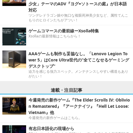
少女」テーマのADV『ヨグ=ソトースの庭』が日本語
対応
ツンデレドラゴン娘や無口な複眼死神美少女など、属性てんこ
もりのヒロインたちがアツい！
ゲームコマースの最前線ーXsolla特集
Xsollaの最新情報はこちらから！
AAAゲームも制作も妥協なし。「Lenovo Legion To
wer 5」はCore Ultra世代の“全てこなせるゲーミング
デスクトップ”
迫力を感じる強力スペック。メンテナンスしやすい構造もあり
がたい！
連載・注目記事
今週発売の新作ゲーム『The Elder Scrolls IV: Oblivio
n Remastered』『アークナイツ』『Hell Let Loose:
Vietnam』他
今週発売の新作ゲームはこちら。
有志日本語化の現場から