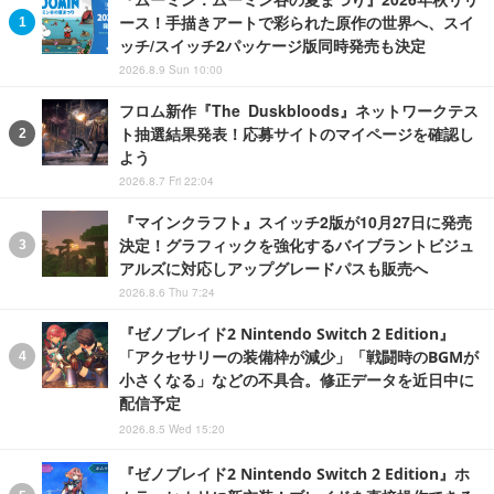
ース！手描きアートで彩られた原作の世界へ、スイ
ッチ/スイッチ2パッケージ版同時発売も決定
2026.8.9 Sun 10:00
フロム新作『The Duskbloods』ネットワークテス
ト抽選結果発表！応募サイトのマイページを確認し
よう
2026.8.7 Fri 22:04
『マインクラフト』スイッチ2版が10月27日に発売
決定！グラフィックを強化するバイブラントビジュ
アルズに対応しアップグレードパスも販売へ
2026.8.6 Thu 7:24
『ゼノブレイド2 Nintendo Switch 2 Edition』
「アクセサリーの装備枠が減少」「戦闘時のBGMが
小さくなる」などの不具合。修正データを近日中に
配信予定
2026.8.5 Wed 15:20
『ゼノブレイド2 Nintendo Switch 2 Edition』ホ