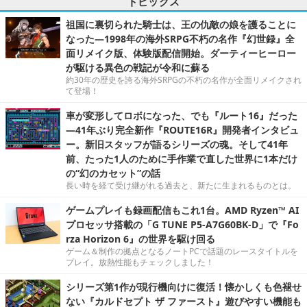
トピックス
祖国に裏切られた騎士は、王の仇敵の娘を護ることに
なった―1998年の海外SRPG不朽の名作『幻世録』全
面リメイク版、体験版配信開始。ダーティーヒーロー
が駆ける異色の戦記が令和に蘇る
約30年の歴史を誇る海外SRPGの不朽の名作が全面リメイクされ
て登場！
車が変形してロボになった、でも『ルート16』だった
―41年ぶり完全新作『ROUTE16R』開発者インタビュ
ー。新旧スタッフが語るシリーズの魂。そして41年
前、たった1人のために手作業で直した世界に1本だけ
の“幻のカセット”の話
長い時を経て受け継がれる過去と、新たに生まれるものとは。
ゲームプレイも録画配信もこれ1台。AMD Ryzen™ AI
プロセッサ搭載の「G TUNE P5-A7G60BK-D」で『Fo
rza Horizon 6』の世界を駆け回る
ゲーム＆制作の拠点となるノートPCで話題のレースタイトルを
プレイ。放熱性能もチェックしました！
シリーズ第1作が現行機向けに復活！懐かしくも色褪せ
ない『カルドセプト ザ ファースト』遊びやすい機能も