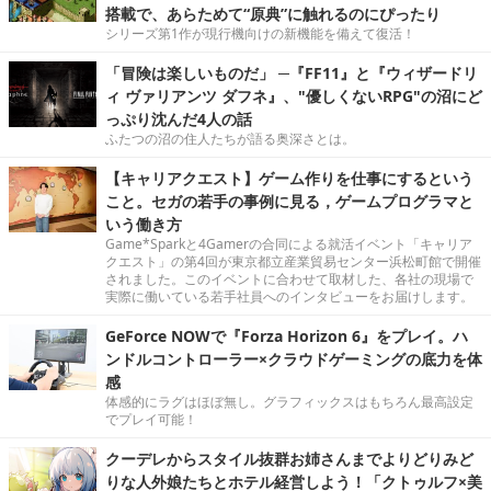
搭載で、あらためて“原典”に触れるのにぴったり
シリーズ第1作が現行機向けの新機能を備えて復活！
「冒険は楽しいものだ」 ─『FF11』と『ウィザードリ
ィ ヴァリアンツ ダフネ』、"優しくないRPG"の沼にど
っぷり沈んだ4人の話
ふたつの沼の住人たちが語る奥深さとは。
【キャリアクエスト】ゲーム作りを仕事にするという
こと。セガの若手の事例に見る，ゲームプログラマと
いう働き方
Game*Sparkと4Gamerの合同による就活イベント「キャリア
クエスト」の第4回が東京都立産業貿易センター浜松町館で開催
されました。このイベントに合わせて取材した、各社の現場で
実際に働いている若手社員へのインタビューをお届けします。
GeForce NOWで『Forza Horizon 6』をプレイ。ハ
ンドルコントローラー×クラウドゲーミングの底力を体
感
体感的にラグはほぼ無し。グラフィックスはもちろん最高設定
でプレイ可能！
クーデレからスタイル抜群お姉さんまでよりどりみど
りな人外娘たちとホテル経営しよう！「クトゥルフ×美