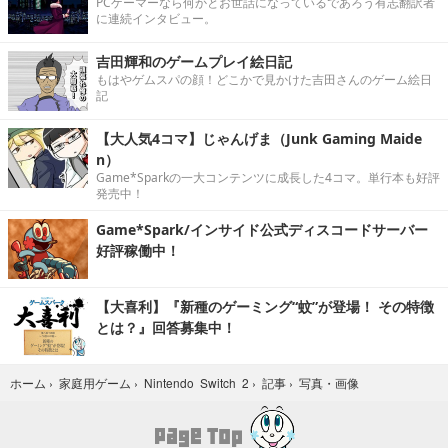
PCゲーマーなら何かとお世話になっているであろう有志翻訳者
に連続インタビュー。
吉田輝和のゲームプレイ絵日記
もはやゲムスパの顔！どこかで見かけた吉田さんのゲーム絵日
記
【大人気4コマ】じゃんげま（Junk Gaming Maide
n）
Game*Sparkの一大コンテンツに成長した4コマ。単行本も好評
発売中！
Game*Spark/インサイド公式ディスコードサーバー
好評稼働中！
【大喜利】『新種のゲーミング“蚊”が登場！ その特徴
とは？』回答募集中！
写真・画像
ホーム
›
家庭用ゲーム
›
Nintendo Switch 2
›
記事
›