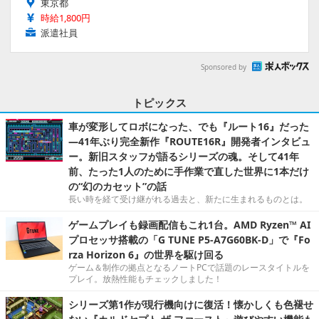
東京都
時給1,800円
派遣社員
Sponsored by
トピックス
車が変形してロボになった、でも『ルート16』だった
―41年ぶり完全新作『ROUTE16R』開発者インタビュ
ー。新旧スタッフが語るシリーズの魂。そして41年
前、たった1人のために手作業で直した世界に1本だけ
の“幻のカセット”の話
長い時を経て受け継がれる過去と、新たに生まれるものとは。
ゲームプレイも録画配信もこれ1台。AMD Ryzen™ AI
プロセッサ搭載の「G TUNE P5-A7G60BK-D」で『Fo
rza Horizon 6』の世界を駆け回る
ゲーム＆制作の拠点となるノートPCで話題のレースタイトルを
プレイ。放熱性能もチェックしました！
シリーズ第1作が現行機向けに復活！懐かしくも色褪せ