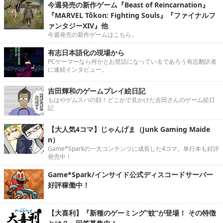
今週発売の新作ゲーム『Beast of Reincarnation』
『MARVEL Tōkon: Fighting Souls』『ファイナルフ
ァンタジーXIV』他
今週発売の新作ゲームはこちら。
有志日本語化の現場から
PCゲーマーなら何かとお世話になっているであろう有志翻訳者
に連続インタビュー。
吉田輝和のゲームプレイ絵日記
もはやゲムスパの顔！どこかで見かけた吉田さんのゲーム絵日
記
【大人気4コマ】じゃんげま（Junk Gaming Maide
n）
Game*Sparkの一大コンテンツに成長した4コマ。単行本も好評
発売中！
Game*Spark/インサイド公式ディスコードサーバー
好評稼働中！
【大喜利】『新種のゲーミング“蚊”が登場！ その特徴