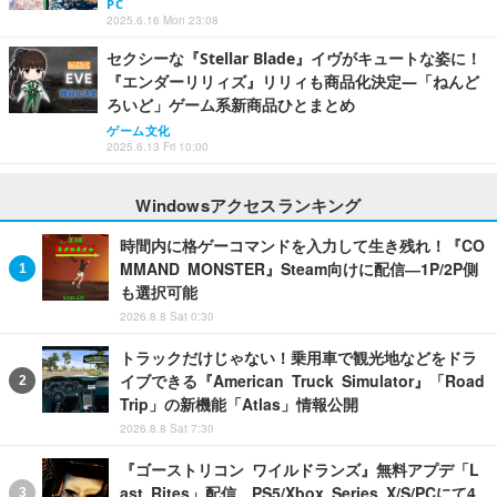
PC
2025.6.16 Mon 23:08
セクシーな『Stellar Blade』イヴがキュートな姿に！
『エンダーリリィズ』リリィも商品化決定―「ねんど
ろいど」ゲーム系新商品ひとまとめ
ゲーム文化
2025.6.13 Fri 10:00
Windowsアクセスランキング
時間内に格ゲーコマンドを入力して生き残れ！『CO
MMAND MONSTER』Steam向けに配信―1P/2P側
も選択可能
2026.8.8 Sat 0:30
トラックだけじゃない！乗用車で観光地などをドラ
イブできる『American Truck Simulator』「Road
Trip」の新機能「Atlas」情報公開
2026.8.8 Sat 7:30
『ゴーストリコン ワイルドランズ』無料アプデ「L
ast Rites」配信。PS5/Xbox Series X/S/PCにて4