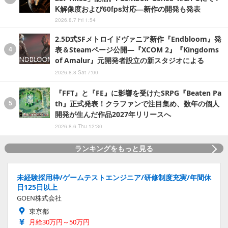
K解像度および60fps対応―新作の開発も発表
2026.8.7 Fri 1:54
2.5D式SFメトロイドヴァニア新作『Endbloom』発
表＆Steamページ公開―『XCOM 2』『Kingdoms
of Amalur』元開発者設立の新スタジオによる
2026.8.8 Sat 7:00
『FFT』と『FE』に影響を受けたSRPG『Beaten Pa
th』正式発表！クラファンで注目集め、数年の個人
開発が生んだ作品2027年リリースへ
2026.8.6 Thu 12:30
ランキングをもっと見る
未経験採用枠/ゲームテストエンジニア/研修制度充実/年間休
日125日以上
GOEN株式会社
東京都
月給30万円～50万円