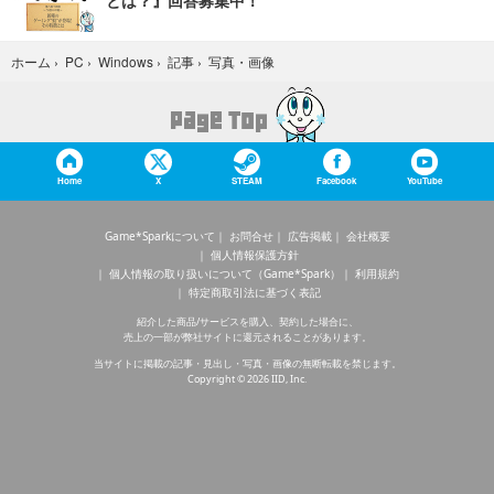
とは？』回答募集中！
写真・画像
ホーム
›
PC
›
Windows
›
記事
›
Home
X
STEAM
Facebook
YouTube
Game*Sparkについて
お問合せ
広告掲載
会社概要
個人情報保護方針
個人情報の取り扱いについて（Game*Spark）
利用規約
特定商取引法に基づく表記
紹介した商品/サービスを購入、契約した場合に、
売上の一部が弊社サイトに還元されることがあります。
当サイトに掲載の記事・見出し・写真・画像の無断転載を禁じます。
Copyright © 2026 IID, Inc.