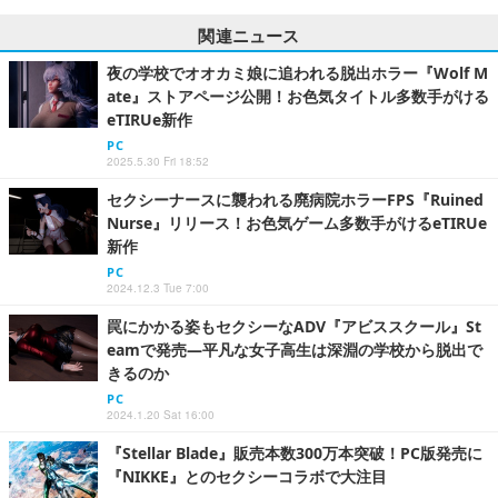
関連ニュース
夜の学校でオオカミ娘に追われる脱出ホラー『Wolf M
ate』ストアページ公開！お色気タイトル多数手がける
eTIRUe新作
PC
2025.5.30 Fri 18:52
セクシーナースに襲われる廃病院ホラーFPS『Ruined
Nurse』リリース！お色気ゲーム多数手がけるeTIRUe
新作
PC
2024.12.3 Tue 7:00
罠にかかる姿もセクシーなADV『アビススクール』St
eamで発売―平凡な女子高生は深淵の学校から脱出で
きるのか
PC
2024.1.20 Sat 16:00
『Stellar Blade』販売本数300万本突破！PC版発売に
『NIKKE』とのセクシーコラボで大注目