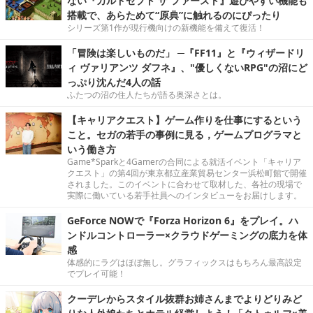
ない『カルドセプト ザ ファースト』遊びやすい機能も
搭載で、あらためて“原典”に触れるのにぴったり
シリーズ第1作が現行機向けの新機能を備えて復活！
「冒険は楽しいものだ」 ─『FF11』と『ウィザードリ
ィ ヴァリアンツ ダフネ』、"優しくないRPG"の沼にど
っぷり沈んだ4人の話
ふたつの沼の住人たちが語る奥深さとは。
【キャリアクエスト】ゲーム作りを仕事にするという
こと。セガの若手の事例に見る，ゲームプログラマと
いう働き方
Game*Sparkと4Gamerの合同による就活イベント「キャリア
クエスト」の第4回が東京都立産業貿易センター浜松町館で開催
されました。このイベントに合わせて取材した、各社の現場で
実際に働いている若手社員へのインタビューをお届けします。
GeForce NOWで『Forza Horizon 6』をプレイ。ハ
ンドルコントローラー×クラウドゲーミングの底力を体
感
体感的にラグはほぼ無し。グラフィックスはもちろん最高設定
でプレイ可能！
クーデレからスタイル抜群お姉さんまでよりどりみど