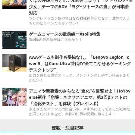
りな人外娘たちとホテル経営しよう！「クトゥルフ×美
少女」テーマのADV『ヨグ=ソトースの庭』が日本語
対応
ツンデレドラゴン娘や無口な複眼死神美少女など、属性てんこ
もりのヒロインたちがアツい！
ゲームコマースの最前線ーXsolla特集
Xsollaの最新情報はこちらから！
AAAゲームも制作も妥協なし。「Lenovo Legion To
wer 5」はCore Ultra世代の“全てこなせるゲーミング
デスクトップ”
迫力を感じる強力スペック。メンテナンスしやすい構造もあり
がたい！
アニマや新要素のさらなる“進化”を目撃せよ！HoYov
erse新作『崩壊：ネクサスアニマ』第2回βテストの
「進化テスト」を体験【プレイレポ】
さまざまなアニマとの出会いや、スキルによってさらに戦略性
が増したバトルなど、本作の注目の要素に迫ります！
連載・注目記事