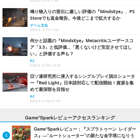
2025.6.13 Fri 11:45
鳴り物入りの宣伝に厳しい評価の『MindsEye』、PS
Storeでも返金報告。今後どこまで拡大するか
ゲーム文化
2025.6.13 Fri 11:00
何かと話題の『MindsEye』Metacriticユーザースコ
ア「3.5」と低評価…「悪くないけど安定させてほし
い」と評価する声も？
PC
2025.6.12 Thu 10:05
旧ソ連研究所に潜入するシングルプレイ脱出シュータ
ー『Red Light』日本語対応して配信開始！資源を集
めて最深部を目指せ
PC
2025.6.14 Sat 21:00
Game*Sparkレビューアクセスランキング
Game*Sparkレビュー：『スプラトゥーン レイダー
ス』―“ルートシューター”の新たな金字塔になりう