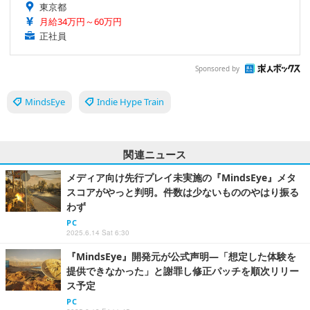
東京都
月給34万円～60万円
正社員
Sponsored by
MindsEye
Indie Hype Train
関連ニュース
メディア向け先行プレイ未実施の『MindsEye』メタ
スコアがやっと判明。件数は少ないもののやはり振る
わず
PC
2025.6.14 Sat 6:30
『MindsEye』開発元が公式声明―「想定した体験を
提供できなかった」と謝罪し修正パッチを順次リリー
ス予定
PC