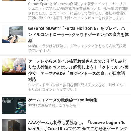
Game*Sparkと4Gamerの合同による就活イベント「キャリア
クエスト」の第4回が東京都立産業貿易センター浜松町館で開催
されました。このイベントに合わせて取材した、各社の現場で
実際に働いている若手社員へのインタビューをお届けします。
GeForce NOWで『Forza Horizon 6』をプレイ。ハ
ンドルコントローラー×クラウドゲーミングの底力を体
感
体感的にラグはほぼ無し。グラフィックスはもちろん最高設定
でプレイ可能！
クーデレからスタイル抜群お姉さんまでよりどりみど
りな人外娘たちとホテル経営しよう！「クトゥルフ×美
少女」テーマのADV『ヨグ=ソトースの庭』が日本語
対応
ツンデレドラゴン娘や無口な複眼死神美少女など、属性てんこ
もりのヒロインたちがアツい！
ゲームコマースの最前線ーXsolla特集
Xsollaの最新情報はこちらから！
AAAゲームも制作も妥協なし。「Lenovo Legion To
wer 5」はCore Ultra世代の“全てこなせるゲーミング