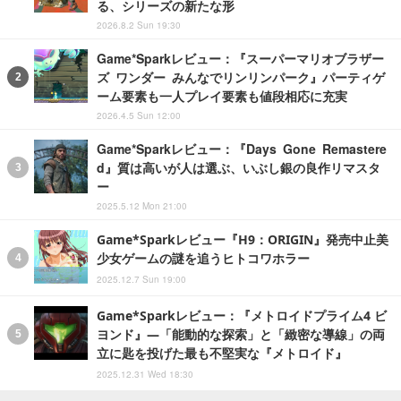
る、シリーズの新たな形
2026.8.2 Sun 19:30
Game*Sparkレビュー：『スーパーマリオブラザー
ズ ワンダー みんなでリンリンパーク』パーティゲ
ーム要素も一人プレイ要素も値段相応に充実
2026.4.5 Sun 12:00
Game*Sparkレビュー：『Days Gone Remastere
d』質は高いが人は選ぶ、いぶし銀の良作リマスタ
ー
2025.5.12 Mon 21:00
Game*Sparkレビュー『H9：ORIGIN』発売中止美
少女ゲームの謎を追うヒトコワホラー
2025.12.7 Sun 19:00
Game*Sparkレビュー：『メトロイドプライム4 ビ
ヨンド』―「能動的な探索」と「緻密な導線」の両
立に匙を投げた最も不堅実な『メトロイド』
2025.12.31 Wed 18:30