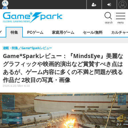
search
menu
グ
特集
PCゲーム
家庭用ゲーム
セール/無料
カルチャ
連載・特集
Game*Sparkレビュー
Game*Sparkレビュー：『MindsEye』美麗な
グラフィックや映画的演出など賞賛すべき点は
あるが、ゲーム内容に多くの不満と問題が残る
作品だ 2枚目の写真・画像
2025.6.23 Mon 9:00