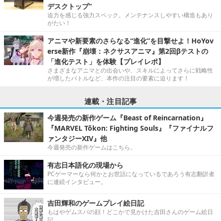
デスクトップ”
迫力を感じる強力スペック。メンテナンスしやすい構造もあり
がたい！
アニマや新要素のさらなる“進化”を目撃せよ！HoYov
erse新作『崩壊：ネクサスアニマ』第2回βテストの
「進化テスト」を体験【プレイレポ】
さまざまなアニマとの出会いや、スキルによってさらに戦略性
が増したバトルなど、本作の注目の要素に迫ります！
連載・注目記事
今週発売の新作ゲーム『Beast of Reincarnation』
『MARVEL Tōkon: Fighting Souls』『ファイナルフ
ァンタジーXIV』他
今週発売の新作ゲームはこちら。
有志日本語化の現場から
PCゲーマーなら何かとお世話になっているであろう有志翻訳者
に連続インタビュー。
吉田輝和のゲームプレイ絵日記
もはやゲムスパの顔！どこかで見かけた吉田さんのゲーム絵日
記