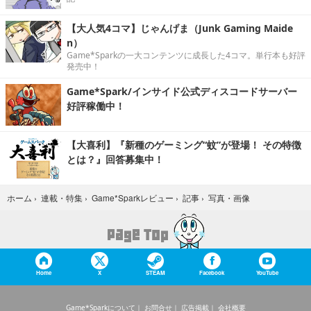
【大人気4コマ】じゃんげま（Junk Gaming Maide
n）
Game*Sparkの一大コンテンツに成長した4コマ。単行本も好評
発売中！
Game*Spark/インサイド公式ディスコードサーバー
好評稼働中！
【大喜利】『新種のゲーミング“蚊”が登場！ その特徴
とは？』回答募集中！
写真・画像
ホーム
›
連載・特集
›
Game*Sparkレビュー
›
記事
›
Home
X
STEAM
Facebook
YouTube
Game*Sparkについて
お問合せ
広告掲載
会社概要