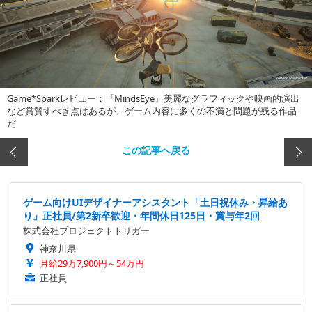
Game*Sparkレビュー：『MindsEye』美麗なグラフィックや映画的演出
など賞賛すべき点はあるが、ゲーム内容に多くの不満と問題が残る作品
だ
この記事へ戻る
ゲーム向けUIデザイナーアシスタント「土日祝休み・昇給あ
り」正社員/第2新卒歓迎・年間休日125日・賞与年2回
株式会社プロジェクトトリガー
神奈川県
月給29万7,900円～54万円
正社員