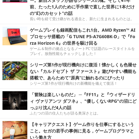
ー。新旧スタッフが語るシリーズの魂。そして41年
前、たった1人のために手作業で直した世界に1本だけ
の“幻のカセット”の話
長い時を経て受け継がれる過去と、新たに生まれるものとは。
ゲームプレイも録画配信もこれ1台。AMD Ryzen™ AI
プロセッサ搭載の「G TUNE P5-A7G60BK-D」で『Fo
rza Horizon 6』の世界を駆け回る
ゲーム＆制作の拠点となるノートPCで話題のレースタイトルを
プレイ。放熱性能もチェックしました！
シリーズ第1作が現行機向けに復活！懐かしくも色褪せ
ない『カルドセプト ザ ファースト』遊びやすい機能も
搭載で、あらためて“原典”に触れるのにぴったり
シリーズ第1作が現行機向けの新機能を備えて復活！
「冒険は楽しいものだ」 ─『FF11』と『ウィザードリ
ィ ヴァリアンツ ダフネ』、"優しくないRPG"の沼にど
っぷり沈んだ4人の話
ふたつの沼の住人たちが語る奥深さとは。
【キャリアクエスト】ゲーム作りを仕事にするという
こと。セガの若手の事例に見る，ゲームプログラマと
いう働き方