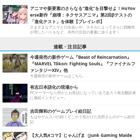
アニマや新要素のさらなる“進化”を目撃せよ！HoYov
erse新作『崩壊：ネクサスアニマ』第2回βテストの
「進化テスト」を体験【プレイレポ】
さまざまなアニマとの出会いや、スキルによってさらに戦略性
が増したバトルなど、本作の注目の要素に迫ります！
連載・注目記事
今週発売の新作ゲーム『Beast of Reincarnation』
『MARVEL Tōkon: Fighting Souls』『ファイナルフ
ァンタジーXIV』他
今週発売の新作ゲームはこちら。
有志日本語化の現場から
PCゲーマーなら何かとお世話になっているであろう有志翻訳者
に連続インタビュー。
吉田輝和のゲームプレイ絵日記
もはやゲムスパの顔！どこかで見かけた吉田さんのゲーム絵日
記
【大人気4コマ】じゃんげま（Junk Gaming Maide