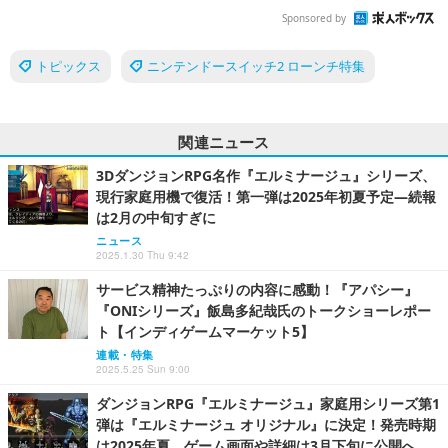
Sponsored by
トピックス
ニンテンドースイッチ2 ローンチ特集
関連ニュース
3DダンジョンRPG名作『エルミナージュ』シリーズ、
現行家庭用機で復活！第一弾は2025年初夏予定―続報
は2月の中旬すぎに
ニュース
2025.1.30 Thu 9:42
サービス精神たっぷりの内容に感動！『アパシー』
『ONIシリーズ』飯島多紀哉氏のトークショーレポー
ト【インディゲームマーケット5】
連載・特集
2025.5.25 Sun 9:00
ダンジョンRPG『エルミナージュ』家庭用シリーズ第1
弾は『エルミナージュ オリジナル』に決定！発売時期
は2025年夏、ゲーム画面や詳細は3月下旬に公開へ