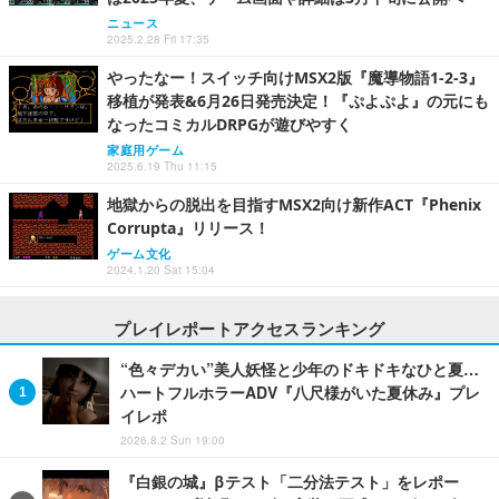
ニュース
2025.2.28 Fri 17:35
やったなー！スイッチ向けMSX2版『魔導物語1-2-3』
移植が発表&6月26日発売決定！『ぷよぷよ』の元にも
なったコミカルDRPGが遊びやすく
家庭用ゲーム
2025.6.19 Thu 11:15
地獄からの脱出を目指すMSX2向け新作ACT『Phenix
Corrupta』リリース！
ゲーム文化
2024.1.20 Sat 15:04
プレイレポートアクセスランキング
“色々デカい”美人妖怪と少年のドキドキなひと夏…
ハートフルホラーADV『八尺様がいた夏休み』プレ
イレポ
2026.8.2 Sun 19:00
『白銀の城』βテスト「二分法テスト」をレポー