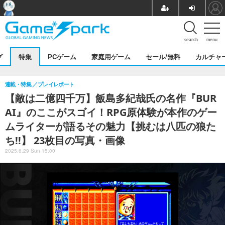
search
menu
グ
特集
PCゲーム
家庭用ゲーム
セール/無料
カルチャ
連載・特集
プレイレポート
【敵は二億四千万】飯島多紀哉氏の名作『BUR
AI』のここがスゴイ！RPG原体験が本作のゲー
ムライターが語るその魅力【挑むは八匹の狼た
ち!!】 23枚目の写真・画像
2025.6.29 Sun 15:00