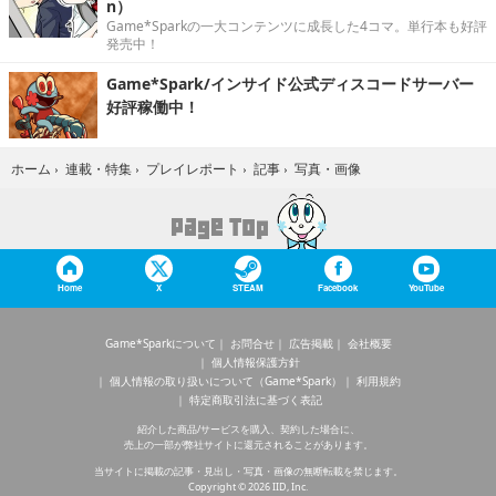
n）
Game*Sparkの一大コンテンツに成長した4コマ。単行本も好評
発売中！
Game*Spark/インサイド公式ディスコードサーバー
好評稼働中！
写真・画像
ホーム
›
連載・特集
›
プレイレポート
›
記事
›
Home
X
STEAM
Facebook
YouTube
Game*Sparkについて
お問合せ
広告掲載
会社概要
個人情報保護方針
個人情報の取り扱いについて（Game*Spark）
利用規約
特定商取引法に基づく表記
紹介した商品/サービスを購入、契約した場合に、
売上の一部が弊社サイトに還元されることがあります。
当サイトに掲載の記事・見出し・写真・画像の無断転載を禁じます。
Copyright © 2026 IID, Inc.