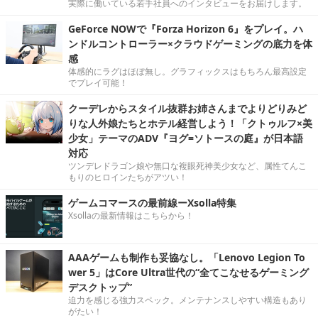
実際に働いている若手社員へのインタビューをお届けします。
GeForce NOWで『Forza Horizon 6』をプレイ。ハ
ンドルコントローラー×クラウドゲーミングの底力を体
感
体感的にラグはほぼ無し。グラフィックスはもちろん最高設定
でプレイ可能！
クーデレからスタイル抜群お姉さんまでよりどりみど
りな人外娘たちとホテル経営しよう！「クトゥルフ×美
少女」テーマのADV『ヨグ=ソトースの庭』が日本語
対応
ツンデレドラゴン娘や無口な複眼死神美少女など、属性てんこ
もりのヒロインたちがアツい！
ゲームコマースの最前線ーXsolla特集
Xsollaの最新情報はこちらから！
AAAゲームも制作も妥協なし。「Lenovo Legion To
wer 5」はCore Ultra世代の“全てこなせるゲーミング
デスクトップ”
迫力を感じる強力スペック。メンテナンスしやすい構造もあり
がたい！