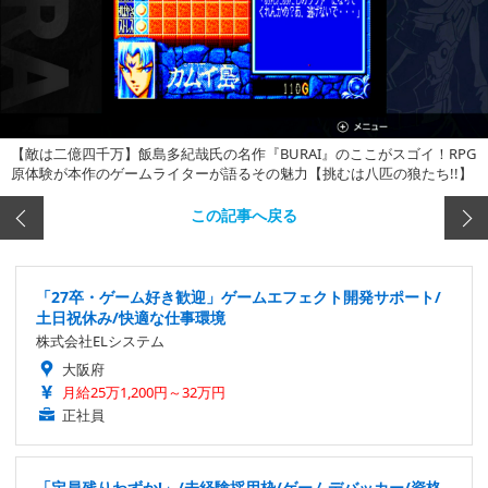
【敵は二億四千万】飯島多紀哉氏の名作『BURAI』のここがスゴイ！RPG
原体験が本作のゲームライターが語るその魅力【挑むは八匹の狼たち!!】
この記事へ戻る
「27卒・ゲーム好き歓迎」ゲームエフェクト開発サポート/
土日祝休み/快適な仕事環境
株式会社ELシステム
大阪府
月給25万1,200円～32万円
正社員
「定員残りわずか!」/未経験採用枠/ゲームデバッカー/資格