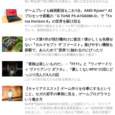
長い時を経て受け継がれる過去と、新たに生まれるものとは。
ゲームプレイも録画配信もこれ1台。AMD Ryzen™ AI
プロセッサ搭載の「G TUNE P5-A7G60BK-D」で『Fo
rza Horizon 6』の世界を駆け回る
ゲーム＆制作の拠点となるノートPCで話題のレースタイトルを
プレイ。放熱性能もチェックしました！
シリーズ第1作が現行機向けに復活！懐かしくも色褪せ
ない『カルドセプト ザ ファースト』遊びやすい機能も
搭載で、あらためて“原典”に触れるのにぴったり
シリーズ第1作が現行機向けの新機能を備えて復活！
「冒険は楽しいものだ」 ─『FF11』と『ウィザードリ
ィ ヴァリアンツ ダフネ』、"優しくないRPG"の沼にど
っぷり沈んだ4人の話
ふたつの沼の住人たちが語る奥深さとは。
【キャリアクエスト】ゲーム作りを仕事にするという
こと。セガの若手の事例に見る，ゲームプログラマと
いう働き方
Game*Sparkと4Gamerの合同による就活イベント「キャリア
クエスト」の第4回が東京都立産業貿易センター浜松町館で開催
されました。このイベントに合わせて取材した、各社の現場で