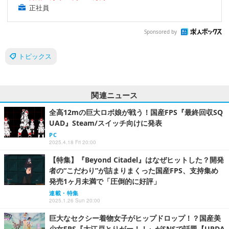
正社員
Sponsored by
トピックス
関連ニュース
全高12mの巨大ロボ娘が戦う！国産FPS『最終回収SQ
UAD』Steam/スイッチ向けに発表
PC
2025.4.18 Fri 20:00
【特集】『Beyond Citadel』はなぜヒットした？開発
者の“こだわり”が詰まりまくった国産FPS、支持集め
発売1ヶ月未満で「圧倒的に好評」
連載・特集
2025.1.26 Sun 20:00
巨大なセクシー着物女子がヒップドロップ！？国産美
少女FPS『大江戸とりがー！！』がSNSで話題【UPDA