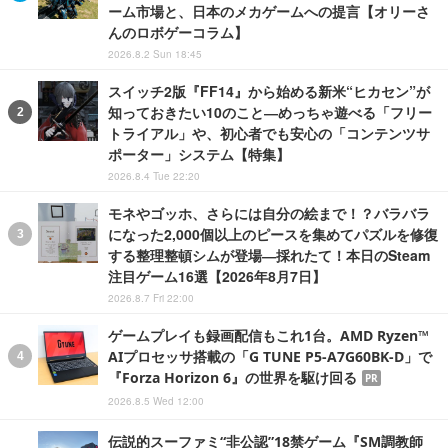
ーム市場と、日本のメカゲームへの提言【オリーさ
んのロボゲーコラム】
2026.8.2 Sun 18:45
スイッチ2版『FF14』から始める新米“ヒカセン”が
知っておきたい10のこと―めっちゃ遊べる「フリー
トライアル」や、初心者でも安心の「コンテンツサ
ポーター」システム【特集】
2026.8.4 Tue 22:20
モネやゴッホ、さらには自分の絵まで！？バラバラ
になった2,000個以上のピースを集めてパズルを修復
する整理整頓シムが登場―採れたて！本日のSteam
注目ゲーム16選【2026年8月7日】
2026.8.7 Fri 22:00
ゲームプレイも録画配信もこれ1台。AMD Ryzen™
AIプロセッサ搭載の「G TUNE P5-A7G60BK-D」で
『Forza Horizon 6』の世界を駆け回る
PR
2026.8.5 Wed 12:00
伝説的スーファミ“非公認”18禁ゲーム『SM調教師