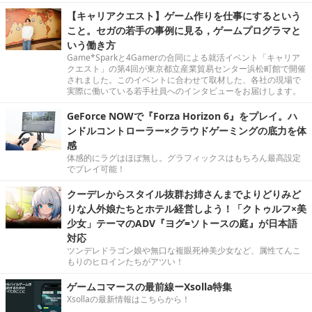
【キャリアクエスト】ゲーム作りを仕事にするという
こと。セガの若手の事例に見る，ゲームプログラマと
いう働き方
Game*Sparkと4Gamerの合同による就活イベント「キャリア
クエスト」の第4回が東京都立産業貿易センター浜松町館で開催
されました。このイベントに合わせて取材した、各社の現場で
実際に働いている若手社員へのインタビューをお届けします。
GeForce NOWで『Forza Horizon 6』をプレイ。ハ
ンドルコントローラー×クラウドゲーミングの底力を体
感
体感的にラグはほぼ無し。グラフィックスはもちろん最高設定
でプレイ可能！
クーデレからスタイル抜群お姉さんまでよりどりみど
りな人外娘たちとホテル経営しよう！「クトゥルフ×美
少女」テーマのADV『ヨグ=ソトースの庭』が日本語
対応
ツンデレドラゴン娘や無口な複眼死神美少女など、属性てんこ
もりのヒロインたちがアツい！
ゲームコマースの最前線ーXsolla特集
Xsollaの最新情報はこちらから！