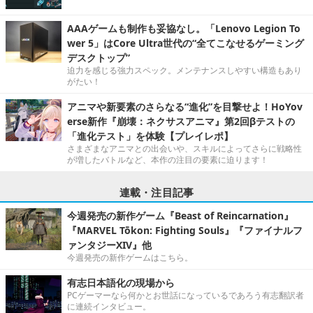
AAAゲームも制作も妥協なし。「Lenovo Legion To
wer 5」はCore Ultra世代の“全てこなせるゲーミング
デスクトップ”
迫力を感じる強力スペック。メンテナンスしやすい構造もあり
がたい！
アニマや新要素のさらなる“進化”を目撃せよ！HoYov
erse新作『崩壊：ネクサスアニマ』第2回βテストの
「進化テスト」を体験【プレイレポ】
さまざまなアニマとの出会いや、スキルによってさらに戦略性
が増したバトルなど、本作の注目の要素に迫ります！
連載・注目記事
今週発売の新作ゲーム『Beast of Reincarnation』
『MARVEL Tōkon: Fighting Souls』『ファイナルフ
ァンタジーXIV』他
今週発売の新作ゲームはこちら。
有志日本語化の現場から
PCゲーマーなら何かとお世話になっているであろう有志翻訳者
に連続インタビュー。