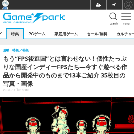
search
menu
グ
特集
PCゲーム
家庭用ゲーム
セール/無料
カルチャ
連載・特集
特集
もう“FPS後進国”とは言わせない！個性たっぷ
りな国産インディーFPSたち―今すぐ遊べる作
品から開発中のものまで13本ご紹介 35枚目の
写真・画像
2025.7.1 Tue 9:00