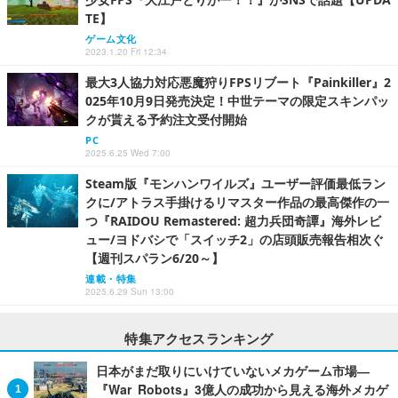
TE】
ゲーム文化
2023.1.20 Fri 12:34
最大3人協力対応悪魔狩りFPSリブート『Painkiller』2
025年10月9日発売決定！中世テーマの限定スキンパッ
クが貰える予約注文受付開始
PC
2025.6.25 Wed 7:00
Steam版『モンハンワイルズ』ユーザー評価最低ラン
クに/アトラス手掛けるリマスター作品の最高傑作の一
つ『RAIDOU Remastered: 超力兵団奇譚』海外レビ
ュー/ヨドバシで「スイッチ2」の店頭販売報告相次ぐ
【週刊スパラン6/20～】
連載・特集
2025.6.29 Sun 13:00
特集アクセスランキング
日本がまだ取りにいけていないメカゲーム市場―
『War Robots』3億人の成功から見える海外メカゲ