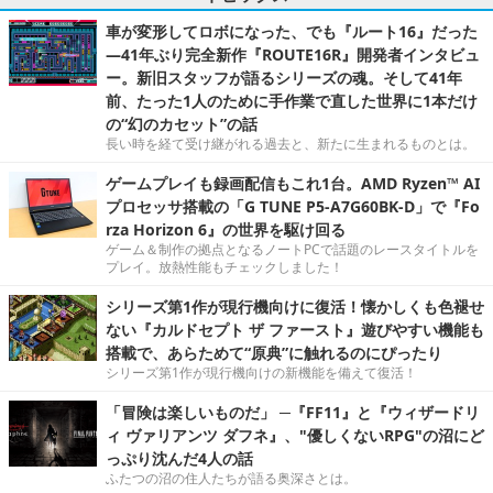
車が変形してロボになった、でも『ルート16』だった
―41年ぶり完全新作『ROUTE16R』開発者インタビュ
ー。新旧スタッフが語るシリーズの魂。そして41年
前、たった1人のために手作業で直した世界に1本だけ
の“幻のカセット”の話
長い時を経て受け継がれる過去と、新たに生まれるものとは。
ゲームプレイも録画配信もこれ1台。AMD Ryzen™ AI
プロセッサ搭載の「G TUNE P5-A7G60BK-D」で『Fo
rza Horizon 6』の世界を駆け回る
ゲーム＆制作の拠点となるノートPCで話題のレースタイトルを
プレイ。放熱性能もチェックしました！
シリーズ第1作が現行機向けに復活！懐かしくも色褪せ
ない『カルドセプト ザ ファースト』遊びやすい機能も
搭載で、あらためて“原典”に触れるのにぴったり
シリーズ第1作が現行機向けの新機能を備えて復活！
「冒険は楽しいものだ」 ─『FF11』と『ウィザードリ
ィ ヴァリアンツ ダフネ』、"優しくないRPG"の沼にど
っぷり沈んだ4人の話
ふたつの沼の住人たちが語る奥深さとは。