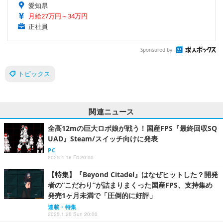
愛知県
月給27万円～34万円
正社員
Sponsored by
トピックス
関連ニュース
全高12mの巨大ロボ娘が戦う！国産FPS『最終回収SQ
UAD』Steam/スイッチ向けに発表
PC
2025.4.18 Fri 20:00
【特集】『Beyond Citadel』はなぜヒットした？開発
者の“こだわり”が詰まりまくった国産FPS、支持集め
発売1ヶ月未満で「圧倒的に好評」
連載・特集
2025.1.26 Sun 20:00