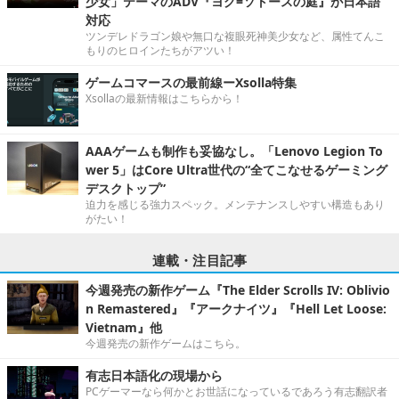
少女」テーマのADV『ヨグ=ソトースの庭』が日本語
対応
ツンデレドラゴン娘や無口な複眼死神美少女など、属性てんこ
もりのヒロインたちがアツい！
ゲームコマースの最前線ーXsolla特集
Xsollaの最新情報はこちらから！
AAAゲームも制作も妥協なし。「Lenovo Legion To
wer 5」はCore Ultra世代の“全てこなせるゲーミング
デスクトップ”
迫力を感じる強力スペック。メンテナンスしやすい構造もあり
がたい！
連載・注目記事
今週発売の新作ゲーム『The Elder Scrolls IV: Oblivio
n Remastered』『アークナイツ』『Hell Let Loose:
Vietnam』他
今週発売の新作ゲームはこちら。
有志日本語化の現場から
PCゲーマーなら何かとお世話になっているであろう有志翻訳者