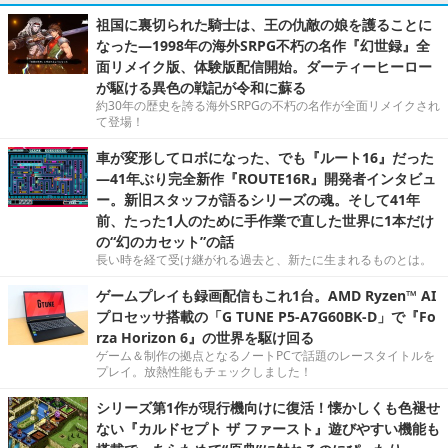
祖国に裏切られた騎士は、王の仇敵の娘を護ることに
なった―1998年の海外SRPG不朽の名作『幻世録』全
面リメイク版、体験版配信開始。ダーティーヒーロー
が駆ける異色の戦記が令和に蘇る
約30年の歴史を誇る海外SRPGの不朽の名作が全面リメイクされ
て登場！
車が変形してロボになった、でも『ルート16』だった
―41年ぶり完全新作『ROUTE16R』開発者インタビュ
ー。新旧スタッフが語るシリーズの魂。そして41年
前、たった1人のために手作業で直した世界に1本だけ
の“幻のカセット”の話
長い時を経て受け継がれる過去と、新たに生まれるものとは。
ゲームプレイも録画配信もこれ1台。AMD Ryzen™ AI
プロセッサ搭載の「G TUNE P5-A7G60BK-D」で『Fo
rza Horizon 6』の世界を駆け回る
ゲーム＆制作の拠点となるノートPCで話題のレースタイトルを
プレイ。放熱性能もチェックしました！
シリーズ第1作が現行機向けに復活！懐かしくも色褪せ
ない『カルドセプト ザ ファースト』遊びやすい機能も