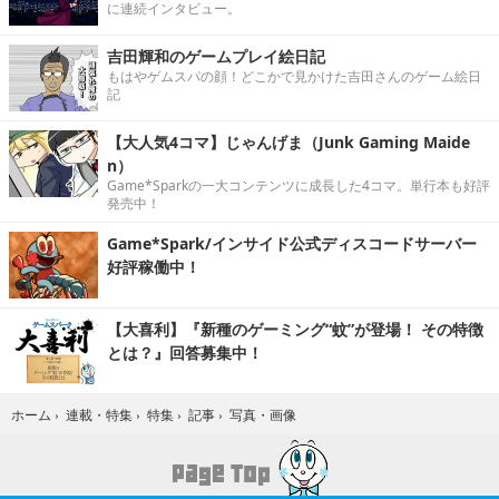
に連続インタビュー。
吉田輝和のゲームプレイ絵日記
もはやゲムスパの顔！どこかで見かけた吉田さんのゲーム絵日
記
【大人気4コマ】じゃんげま（Junk Gaming Maide
n）
Game*Sparkの一大コンテンツに成長した4コマ。単行本も好評
発売中！
Game*Spark/インサイド公式ディスコードサーバー
好評稼働中！
【大喜利】『新種のゲーミング“蚊”が登場！ その特徴
とは？』回答募集中！
写真・画像
ホーム
›
連載・特集
›
特集
›
記事
›