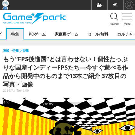
search
menu
グ
特集
PCゲーム
家庭用ゲーム
セール/無料
カルチャ
連載・特集
特集
もう“FPS後進国”とは言わせない！個性たっぷ
りな国産インディーFPSたち―今すぐ遊べる作
品から開発中のものまで13本ご紹介 37枚目の
写真・画像
2025.7.1 Tue 9:00