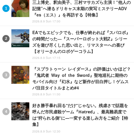
三上博史、釈由美子、三村マサカズら主演！“他人の
記憶”へ潜るドリキャス末期の実写ミステリーADV
『es（エス）』を再訪する【特集】
2026.8.9 Sun 17:00
EAでもエピックでも、仕事が終われば『スパロボ』
の時間だった―『スーパーロボット大戦Z』シリー
ズを遊び尽くした思い出と、リマスターへの喜び
【オリーさんのロボゲーコラム】
2026.8.9 Sun 17:15
『スプラトゥーン レイダース』の評価はいかほど？
『鬼武者 Way of the Sword』聖地巡礼に期待の
モバイル向け『幻水』など新作が目白押し！ゲムス
パ注目タイトルまとめ#4
2026.8.9 Sun 11:00
好き勝手暴れ回る“だけ”じゃない。残虐さで話題を
呼んだ市民虐殺ゲーム『Hatred』、最高難易度で
は“狩られる側”に―一変する楽しみ方をご紹介【特
集】
2026.8.9 Sun 12:30