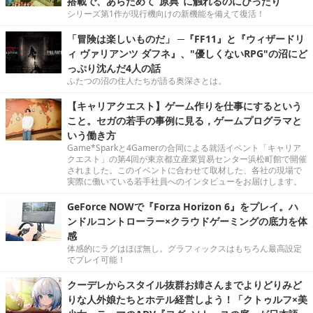
搭載で、あらためて“原典”に触れるのにぴったり
シリーズ第1作が現行機向けの新機能を備えて復活！
「冒険は楽しいものだ」 ─『FF11』と『ウィザードリ
ィ ヴァリアンツ ダフネ』、"優しくないRPG"の沼にど
っぷり沈んだ4人の話
ふたつの沼の住人たちが語る奥深さとは。
【キャリアクエスト】ゲーム作りを仕事にするという
こと。セガの若手の事例に見る，ゲームプログラマと
いう働き方
Game*Sparkと4Gamerの合同による就活イベント「キャリア
クエスト」の第4回が東京都立産業貿易センター浜松町館で開催
されました。このイベントに合わせて取材した、各社の現場で
実際に働いている若手社員へのインタビューをお届けします。
GeForce NOWで『Forza Horizon 6』をプレイ。ハ
ンドルコントローラー×クラウドゲーミングの底力を体
感
体感的にラグはほぼ無し。グラフィックスはもちろん最高設定
でプレイ可能！
クーデレからスタイル抜群お姉さんまでよりどりみど
りな人外娘たちとホテル経営しよう！「クトゥルフ×美