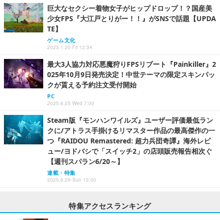
巨大なセクシー着物女子がヒップドロップ！？国産美
少女FPS『大江戸とりがー！！』がSNSで話題【UPDA
TE】
ゲーム文化
2023.1.20 Fri 12:34
最大3人協力対応悪魔狩りFPSリブート『Painkiller』2
025年10月9日発売決定！中世テーマの限定スキンパッ
クが貰える予約注文受付開始
PC
2025.6.25 Wed 7:00
Steam版『モンハンワイルズ』ユーザー評価最低ラン
クに/アトラス手掛けるリマスター作品の最高傑作の一
つ『RAIDOU Remastered: 超力兵団奇譚』海外レビ
ュー/ヨドバシで「スイッチ2」の店頭販売報告相次ぐ
【週刊スパラン6/20～】
連載・特集
2025.6.29 Sun 13:00
特集アクセスランキング