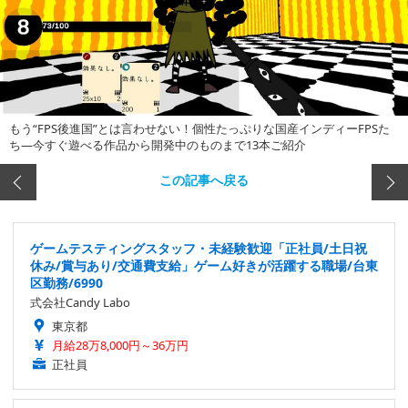
もう“FPS後進国”とは言わせない！個性たっぷりな国産インディーFPSた
ち―今すぐ遊べる作品から開発中のものまで13本ご紹介
この記事へ戻る
ゲームテスティングスタッフ・未経験歓迎「正社員/土日祝
休み/賞与あり/交通費支給」ゲーム好きが活躍する職場/台東
区勤務/6990
式会社Candy Labo
東京都
月給28万8,000円～36万円
正社員