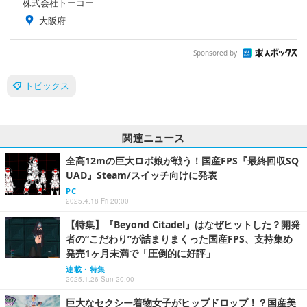
株式会社トーコー
大阪府
Sponsored by
トピックス
関連ニュース
全高12mの巨大ロボ娘が戦う！国産FPS『最終回収SQ
UAD』Steam/スイッチ向けに発表
PC
2025.4.18 Fri 20:00
【特集】『Beyond Citadel』はなぜヒットした？開発
者の“こだわり”が詰まりまくった国産FPS、支持集め
発売1ヶ月未満で「圧倒的に好評」
連載・特集
2025.1.26 Sun 20:00
巨大なセクシー着物女子がヒップドロップ！？国産美