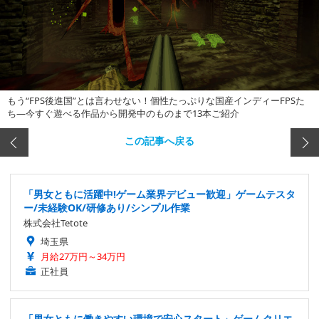
もう“FPS後進国”とは言わせない！個性たっぷりな国産インディーFPSた
ち―今すぐ遊べる作品から開発中のものまで13本ご紹介
この記事へ戻る
「男女ともに活躍中!ゲーム業界デビュー歓迎」ゲームテスタ
ー/未経験OK/研修あり/シンプル作業
株式会社Tetote
埼玉県
月給27万円～34万円
正社員
「男女ともに働きやすい環境で安心スタート」ゲームクリエ