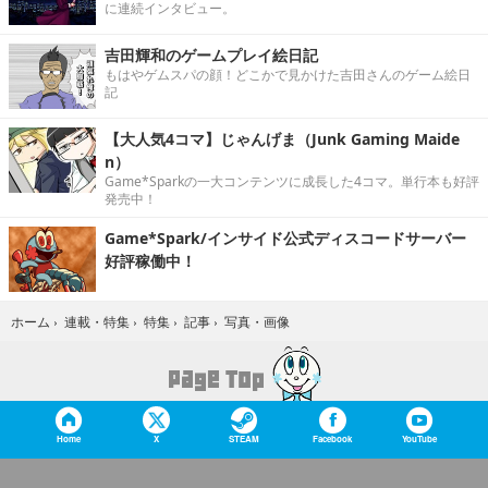
に連続インタビュー。
吉田輝和のゲームプレイ絵日記
もはやゲムスパの顔！どこかで見かけた吉田さんのゲーム絵日
記
【大人気4コマ】じゃんげま（Junk Gaming Maide
n）
Game*Sparkの一大コンテンツに成長した4コマ。単行本も好評
発売中！
Game*Spark/インサイド公式ディスコードサーバー
好評稼働中！
写真・画像
ホーム
›
連載・特集
›
特集
›
記事
›
Home
X
STEAM
Facebook
YouTube