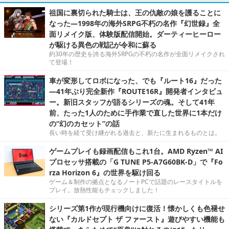
祖国に裏切られた騎士は、王の仇敵の娘を護ることに
なった―1998年の海外SRPG不朽の名作『幻世録』全
面リメイク版、体験版配信開始。ダーティーヒーロー
が駆ける異色の戦記が令和に蘇る
約30年の歴史を誇る海外SRPGの不朽の名作が全面リメイクされ
て登場！
車が変形してロボになった、でも『ルート16』だった
―41年ぶり完全新作『ROUTE16R』開発者インタビュ
ー。新旧スタッフが語るシリーズの魂。そして41年
前、たった1人のために手作業で直した世界に1本だけ
の“幻のカセット”の話
長い時を経て受け継がれる過去と、新たに生まれるものとは。
ゲームプレイも録画配信もこれ1台。AMD Ryzen™ AI
プロセッサ搭載の「G TUNE P5-A7G60BK-D」で『Fo
rza Horizon 6』の世界を駆け回る
ゲーム＆制作の拠点となるノートPCで話題のレースタイトルを
プレイ。放熱性能もチェックしました！
シリーズ第1作が現行機向けに復活！懐かしくも色褪せ
ない『カルドセプト ザ ファースト』遊びやすい機能も