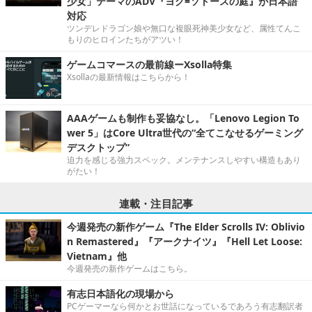
少女」テーマのADV『ヨグ=ソトースの庭』が日本語
対応
ツンデレドラゴン娘や無口な複眼死神美少女など、属性てんこ
もりのヒロインたちがアツい！
ゲームコマースの最前線ーXsolla特集
Xsollaの最新情報はこちらから！
AAAゲームも制作も妥協なし。「Lenovo Legion To
wer 5」はCore Ultra世代の“全てこなせるゲーミング
デスクトップ”
迫力を感じる強力スペック。メンテナンスしやすい構造もあり
がたい！
連載・注目記事
今週発売の新作ゲーム『The Elder Scrolls IV: Oblivio
n Remastered』『アークナイツ』『Hell Let Loose:
Vietnam』他
今週発売の新作ゲームはこちら。
有志日本語化の現場から
PCゲーマーなら何かとお世話になっているであろう有志翻訳者