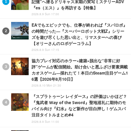
記憶”へ潜るドリキャス末期の実写ミステリーADV
『es（エス）』を再訪する【特集】
2026.8.9 Sun 17:00
EAでもエピックでも、仕事が終われば『スパロボ』
の時間だった―『スーパーロボット大戦Z』シリー
ズを遊び尽くした思い出と、リマスターへの喜び
【オリーさんのロボゲーコラム】
2026.8.9 Sun 17:15
協力プレイ対応のホラー×建築×脱出な“非常に好
評”ゲームが配信開始。助け合いと悪ふざけ要素満載
カオスゲーム―採れたて！本日のSteam注目ゲーム1
6選【2026年8月10日】
2026.8.10 Mon 21:30
『スプラトゥーン レイダース』の評価はいかほど？
『鬼武者 Way of the Sword』聖地巡礼に期待のモ
バイル向け『幻水』など新作が目白押し！ゲムスパ
注目タイトルまとめ#4
2026.8.9 Sun 11:00