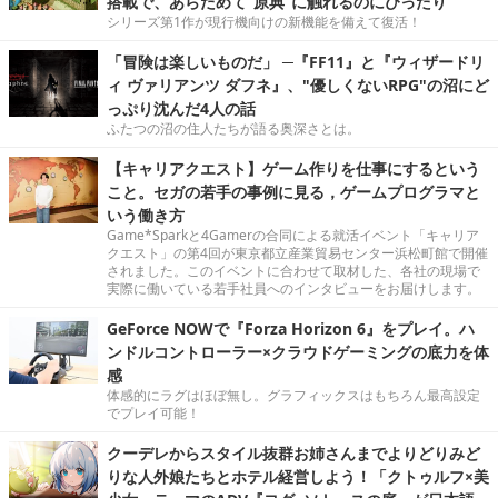
搭載で、あらためて“原典”に触れるのにぴったり
シリーズ第1作が現行機向けの新機能を備えて復活！
「冒険は楽しいものだ」 ─『FF11』と『ウィザードリ
ィ ヴァリアンツ ダフネ』、"優しくないRPG"の沼にど
っぷり沈んだ4人の話
ふたつの沼の住人たちが語る奥深さとは。
【キャリアクエスト】ゲーム作りを仕事にするという
こと。セガの若手の事例に見る，ゲームプログラマと
いう働き方
Game*Sparkと4Gamerの合同による就活イベント「キャリア
クエスト」の第4回が東京都立産業貿易センター浜松町館で開催
されました。このイベントに合わせて取材した、各社の現場で
実際に働いている若手社員へのインタビューをお届けします。
GeForce NOWで『Forza Horizon 6』をプレイ。ハ
ンドルコントローラー×クラウドゲーミングの底力を体
感
体感的にラグはほぼ無し。グラフィックスはもちろん最高設定
でプレイ可能！
クーデレからスタイル抜群お姉さんまでよりどりみど
りな人外娘たちとホテル経営しよう！「クトゥルフ×美