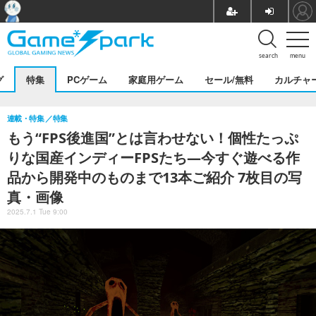
search
menu
グ
特集
PCゲーム
家庭用ゲーム
セール/無料
カルチャ
連載・特集
特集
もう“FPS後進国”とは言わせない！個性たっぷ
りな国産インディーFPSたち―今すぐ遊べる作
品から開発中のものまで13本ご紹介 7枚目の写
真・画像
2025.7.1 Tue 9:00