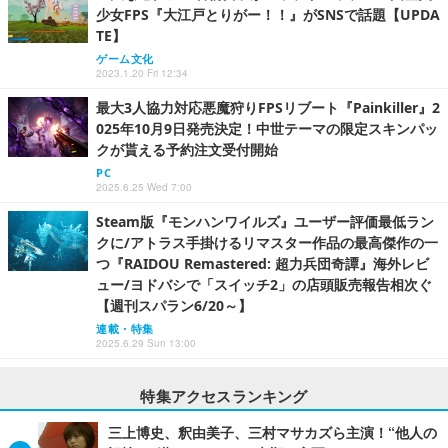
少女FPS『大江戸とりがー！！』がSNSで話題【UPDA
TE】
ゲーム文化
2023.1.20 Fri 12:34
最大3人協力対応悪魔狩りFPSリブート『Painkiller』2
025年10月9日発売決定！中世テーマの限定スキンパッ
クが貰える予約注文受付開始
PC
2025.6.25 Wed 7:00
Steam版『モンハンワイルズ』ユーザー評価最低ラン
クに/アトラス手掛けるリマスター作品の最高傑作の一
つ『RAIDOU Remastered: 超力兵団奇譚』海外レビ
ュー/ヨドバシで「スイッチ2」の店頭販売報告相次ぐ
【週刊スパラン6/20～】
連載・特集
2025.6.29 Sun 13:00
特集アクセスランキング
三上博史、釈由美子、三村マサカズら主演！“他人の