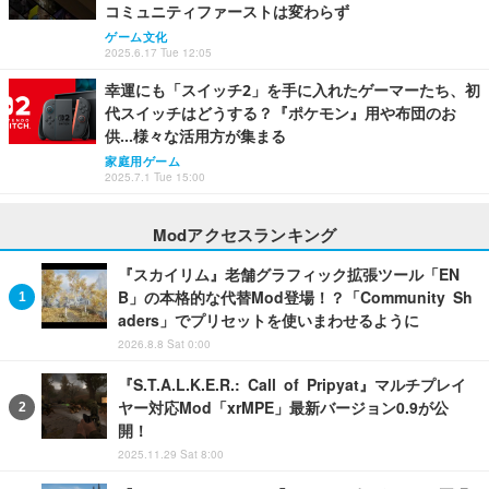
コミュニティファーストは変わらず
ゲーム文化
2025.6.17 Tue 12:05
幸運にも「スイッチ2」を手に入れたゲーマーたち、初
代スイッチはどうする？『ポケモン』用や布団のお
供…様々な活用方が集まる
家庭用ゲーム
2025.7.1 Tue 15:00
Modアクセスランキング
『スカイリム』老舗グラフィック拡張ツール「EN
B」の本格的な代替Mod登場！？「Community Sh
aders」でプリセットを使いまわせるように
2026.8.8 Sat 0:00
『S.T.A.L.K.E.R.: Call of Pripyat』マルチプレイ
ヤー対応Mod「xrMPE」最新バージョン0.9が公
開！
2025.11.29 Sat 8:00