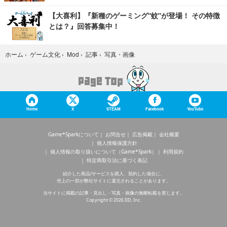
【大喜利】『新種のゲーミング“蚊”が登場！ その特徴
とは？』回答募集中！
写真・画像
ホーム
›
ゲーム文化
›
Mod
›
記事
›
Home
X
STEAM
Facebook
YouTube
Game*Sparkについて
お問合せ
広告掲載
会社概要
個人情報保護方針
個人情報の取り扱いについて（Game*Spark）
利用規約
特定商取引法に基づく表記
紹介した商品/サービスを購入、契約した場合に、
売上の一部が弊社サイトに還元されることがあります。
当サイトに掲載の記事・見出し・写真・画像の無断転載を禁じます。
Copyright © 2026 IID, Inc.