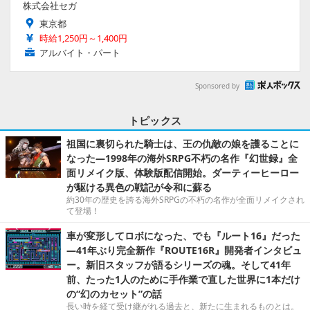
株式会社セガ
東京都
時給1,250円～1,400円
アルバイト・パート
Sponsored by
トピックス
祖国に裏切られた騎士は、王の仇敵の娘を護ることに
なった―1998年の海外SRPG不朽の名作『幻世録』全
面リメイク版、体験版配信開始。ダーティーヒーロー
が駆ける異色の戦記が令和に蘇る
約30年の歴史を誇る海外SRPGの不朽の名作が全面リメイクされ
て登場！
車が変形してロボになった、でも『ルート16』だった
―41年ぶり完全新作『ROUTE16R』開発者インタビュ
ー。新旧スタッフが語るシリーズの魂。そして41年
前、たった1人のために手作業で直した世界に1本だけ
の“幻のカセット”の話
長い時を経て受け継がれる過去と、新たに生まれるものとは。