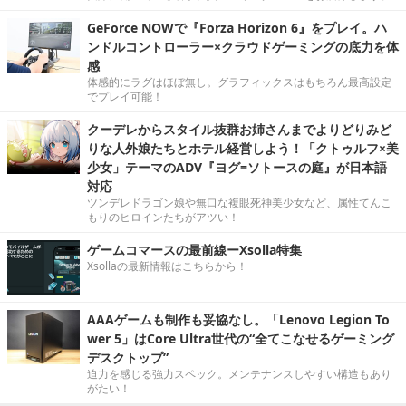
GeForce NOWで『Forza Horizon 6』をプレイ。ハ
ンドルコントローラー×クラウドゲーミングの底力を体
感
体感的にラグはほぼ無し。グラフィックスはもちろん最高設定
でプレイ可能！
クーデレからスタイル抜群お姉さんまでよりどりみど
りな人外娘たちとホテル経営しよう！「クトゥルフ×美
少女」テーマのADV『ヨグ=ソトースの庭』が日本語
対応
ツンデレドラゴン娘や無口な複眼死神美少女など、属性てんこ
もりのヒロインたちがアツい！
ゲームコマースの最前線ーXsolla特集
Xsollaの最新情報はこちらから！
AAAゲームも制作も妥協なし。「Lenovo Legion To
wer 5」はCore Ultra世代の“全てこなせるゲーミング
デスクトップ”
迫力を感じる強力スペック。メンテナンスしやすい構造もあり
がたい！