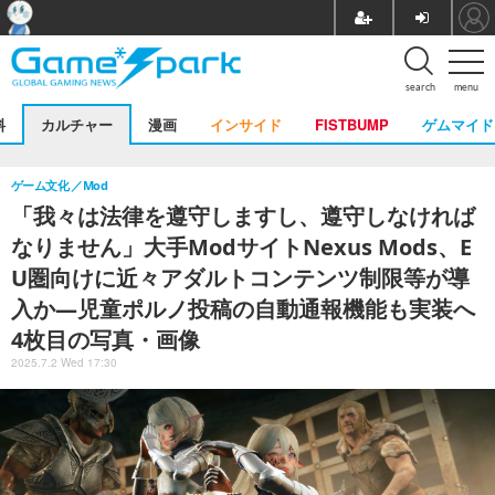
search
menu
料
カルチャー
漫画
インサイド
FISTBUMP
ゲムマイド
ゲーム文化
Mod
「我々は法律を遵守しますし、遵守しなければ
なりません」大手ModサイトNexus Mods、E
U圏向けに近々アダルトコンテンツ制限等が導
入か―児童ポルノ投稿の自動通報機能も実装へ
4枚目の写真・画像
2025.7.2 Wed 17:30