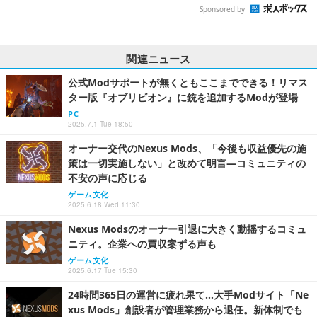
Sponsored by
関連ニュース
公式Modサポートが無くともここまでできる！リマス
ター版『オブリビオン』に銃を追加するModが登場
PC
2025.7.1 Tue 18:50
オーナー交代のNexus Mods、「今後も収益優先の施
策は一切実施しない」と改めて明言―コミュニティの
不安の声に応じる
ゲーム文化
2025.6.18 Wed 11:30
Nexus Modsのオーナー引退に大きく動揺するコミュ
ニティ。企業への買収案ずる声も
ゲーム文化
2025.6.17 Tue 15:30
24時間365日の運営に疲れ果て…大手Modサイト「Ne
xus Mods」創設者が管理業務から退任。新体制でも