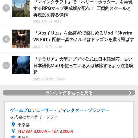
『マインクラフト』で「ハリー・ポッター」を再現
するRPGマップ完成版が配布！ 圧倒的スケールと
再現度を誇る傑作
2020.4.7 Tue 16:30
『スカイリム』を全身VRで楽しめるMod『Skyrim
VR FBT』配信―真のノルドはドラゴンを蹴り飛ばす
2026.7.16 Thu 0:30
『テラリア』大型アプデで公式に日本語対応。古い
日本語化Modを使っている人は解除するよう注意喚
起
2026.1.28 Wed 12:43
ランキングをもっと見る
ゲームプロデューサー・ディレクター・プランナー
株式会社サムライ・ソフト
東京都
月給33万3,000円～43万3,000円
正社員