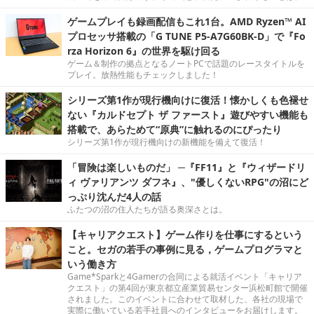
ゲームプレイも録画配信もこれ1台。AMD Ryzen™ AI
プロセッサ搭載の「G TUNE P5-A7G60BK-D」で『Fo
rza Horizon 6』の世界を駆け回る
ゲーム＆制作の拠点となるノートPCで話題のレースタイトルを
プレイ。放熱性能もチェックしました！
シリーズ第1作が現行機向けに復活！懐かしくも色褪せ
ない『カルドセプト ザ ファースト』遊びやすい機能も
搭載で、あらためて“原典”に触れるのにぴったり
シリーズ第1作が現行機向けの新機能を備えて復活！
「冒険は楽しいものだ」 ─『FF11』と『ウィザードリ
ィ ヴァリアンツ ダフネ』、"優しくないRPG"の沼にど
っぷり沈んだ4人の話
ふたつの沼の住人たちが語る奥深さとは。
【キャリアクエスト】ゲーム作りを仕事にするという
こと。セガの若手の事例に見る，ゲームプログラマと
いう働き方
Game*Sparkと4Gamerの合同による就活イベント「キャリア
クエスト」の第4回が東京都立産業貿易センター浜松町館で開催
されました。このイベントに合わせて取材した、各社の現場で
実際に働いている若手社員へのインタビューをお届けします。