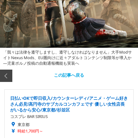
「我々は法律を遵守しますし、遵守しなければなりません」大手Modサ
イトNexus Mods、EU圏向けに近々アダルトコンテンツ制限等が導入か
―児童ポルノ投稿の自動通報機能も実装へ
この記事へ戻る
日払いOKで即日収入/カウンターレディ/アニメ・ゲーム好き
さん必見!高円寺のサブカルコンカフェです 優しい女性店長
がいるから安心/東京都/杉並区
コスプレ BAR SIRIUS
東京都
時給1,700円～